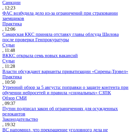
Санкции
, 12:23
ФАС возбудила дело из-за ограничений при страховании
заемщиков
Практика
, 12:06
Самарская ККС приняла отставку главы облсуда Шилова
после проверки Генпрокуратуры
Судьи
, 11:48
ВККС открыла семь новых вакансий
Судьи
, 11:28
Власти обсуждают варианты приватизации «Сирены-Трэвел»
Практика
, 10:50
Утренний обзор за 5 августа: поправки о защите контента при
обучении нейросетей и правила «социальных» СЗПК
Обзор СМИ
, 09:37
Путин подписал закон об ограничениях для осужденных
релокантов
Законодательство
, 19:32
ВС напомнил, что прекращение уголовного дела не