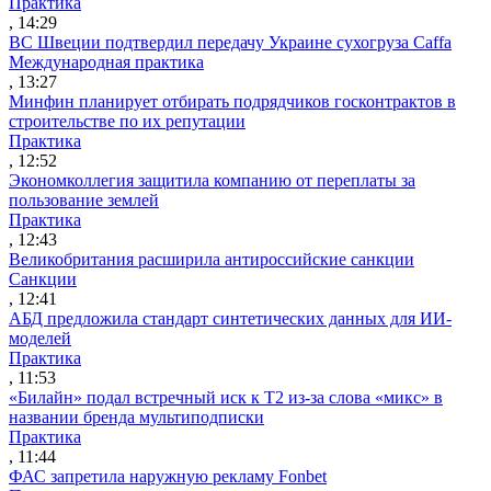
Практика
, 14:29
ВС Швеции подтвердил передачу Украине сухогруза Caffa
Международная практика
, 13:27
Минфин планирует отбирать подрядчиков госконтрактов в
строительстве по их репутации
Практика
, 12:52
Экономколлегия защитила компанию от переплаты за
пользование землей
Практика
, 12:43
Великобритания расширила антироссийские санкции
Санкции
, 12:41
АБД предложила стандарт синтетических данных для ИИ-
моделей
Практика
, 11:53
«Билайн» подал встречный иск к Т2 из-за слова «микс» в
названии бренда мультиподписки
Практика
, 11:44
ФАС запретила наружную рекламу Fonbet