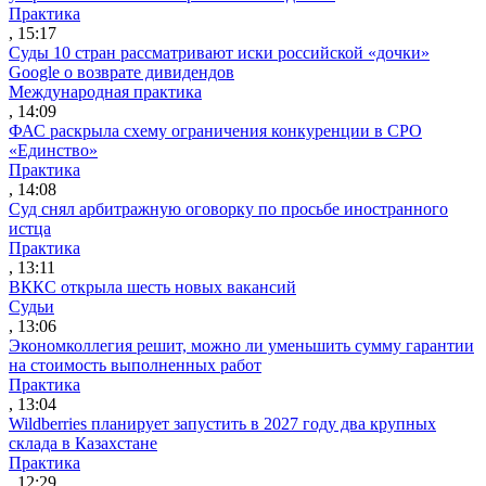
Практика
, 15:17
Суды 10 стран рассматривают иски российской «дочки»
Google о возврате дивидендов
Международная практика
, 14:09
ФАС раскрыла схему ограничения конкуренции в СРО
«Единство»
Практика
, 14:08
Суд снял арбитражную оговорку по просьбе иностранного
истца
Практика
, 13:11
ВККС открыла шесть новых вакансий
Судьи
, 13:06
Экономколлегия решит, можно ли уменьшить сумму гарантии
на стоимость выполненных работ
Практика
, 13:04
Wildberries планирует запустить в 2027 году два крупных
склада в Казахстане
Практика
, 12:29