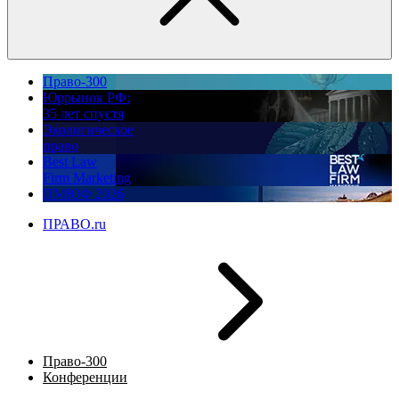
Право-300
Юррынок РФ:
35 лет спустя
Экологическое
право
Best Law
Firm Marketing
ПМЮФ 2026
ПРАВО.ru
Право-300
Конференции