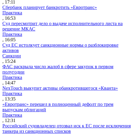
, 17:11
Сбербанк планирует банкротить «Евротранс»
Практика
, 16:53
Суд пересмотрит дело о выдаче исполнительного листа на
решение МКАС
Практика
, 16:05
Суд ЕС истолкует санкционные нормы о разблокировке
активов
Санкции
, 15:24
ФАС раскрыла число жалоб в сфере закупок в первом
полугодии
Практика
, 14:47
NexTouch выкупит активы обанкротившегося «Кванта»
Практика
, 13:35
«Евротранс» перешел в полноценный дефолт по трем
выпускам облигаций
Практика
, 12:31
Российский судовладелец отозвал иск к ЕС после исключения
танкера из санкционных списков