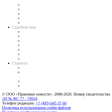
и твёрдой памяти»
Legal Design
Банкротная панорама
Советы для литигаторов
Сговоры на торгах
Авто
Судебная база
Картотека арбитражных дел
Решения арбитражных судов
Календарь рассмотрения арбитражных дел
Досье судей
Информация о судах
RSS лента новостей
Вакансии для юристов
Сервисы
Справочно-правовая система
Casebook: мониторинг дел
и компаний
Caselook: поиск и анализ практики
CASE.ONE: управление юридической службой
© ООО «Правовые новости». 2008-2026.
Номер свидетельства
ЭЛ № ФС 77 - 79910
.
Телефон редакции:
+7 (495) 645 37 60
Политика использования cookie-файлов