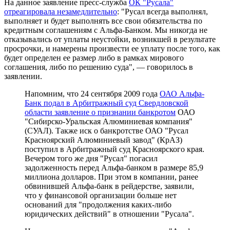
На данное заявление пресс-служба
ОК "Русала"
отреагировала незамедлительно
: "Русал всегда выполнял,
выполняет и будет выполнять все свои обязательства по
кредитным соглашениям с Альфа-Банком. Мы никогда не
отказывались от уплаты неустойки, возникшей в результате
просрочки, и намерены произвести ее уплату после того, как
будет определен ее размер либо в рамках мирового
соглашения, либо по решению суда", — говорилось в
заявлении.
Напомним, что 24 сентября 2009 года
ОАО Альфа-
Банк подал в Арбитражный суд Свердловской
области заявление о признании банкротом
ОАО
"Сибирско-Уральская Алюминиевая компания"
(СУАЛ). Также иск о банкротстве ОАО "Русал
Красноярский Алюминиевый завод" (КрАЗ)
поступил в Арбитражный суд Красноярского края.
Вечером того же дня "Русал" погасил
задолженность перед Альфа-банком в размере 85,9
миллиона долларов. При этом в компании, ранее
обвинившей Альфа-банк в рейдерстве, заявили,
что у финансовой организации больше нет
оснований для "продолжения каких-либо
юридических действий" в отношении "Русала".