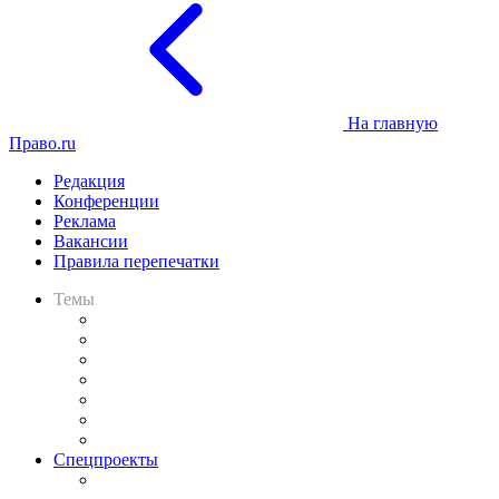
На главную
Право.ru
Редакция
Конференции
Реклама
Вакансии
Правила перепечатки
Темы
Практика
Законодательство
Процесс
Исследования
Рынок юридических услуг
Юридическое сообщество
Важнейшие правовые темы в прессе
Спецпроекты
Подкаст «В здравом уме