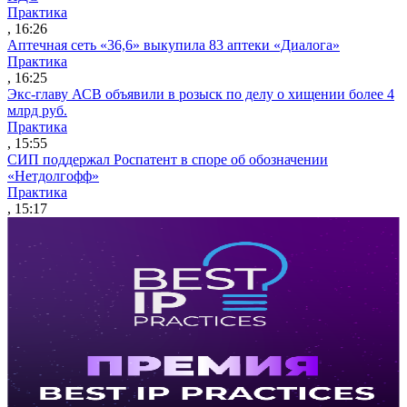
Практика
, 16:26
Аптечная сеть «36,6» выкупила 83 аптеки «Диалога»
Практика
, 16:25
Экс-главу АСВ объявили в розыск по делу о хищении более 4
млрд руб.
Практика
, 15:55
СИП поддержал Роспатент в споре об обозначении
«Нетдолгофф»
Практика
, 15:17