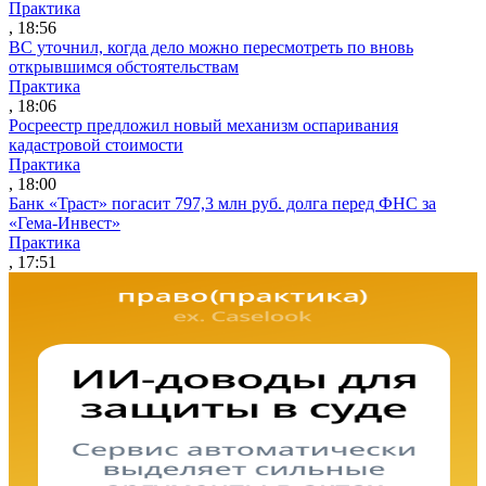
Практика
, 18:56
ВС уточнил, когда дело можно пересмотреть по вновь
открывшимся обстоятельствам
Практика
, 18:06
Росреестр предложил новый механизм оспаривания
кадастровой стоимости
Практика
, 18:00
Банк «Траст» погасит 797,3 млн руб. долга перед ФНС за
«Гема-Инвест»
Практика
, 17:51