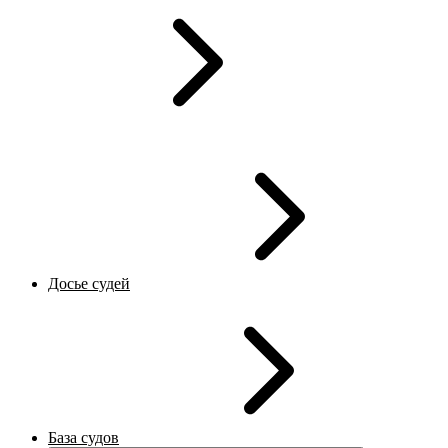
Досье судей
База судов