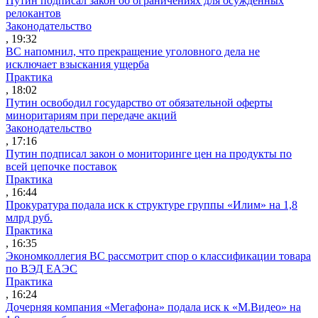
Путин подписал закон об ограничениях для осужденных
релокантов
Законодательство
, 19:32
ВС напомнил, что прекращение уголовного дела не
исключает взыскания ущерба
Практика
, 18:02
Путин освободил государство от обязательной оферты
миноритариям при передаче акций
Законодательство
, 17:16
Путин подписал закон о мониторинге цен на продукты по
всей цепочке поставок
Практика
, 16:44
Прокуратура подала иск к структуре группы «Илим» на 1,8
млрд руб.
Практика
, 16:35
Экономколлегия ВС рассмотрит спор о классификации товара
по ВЭД ЕАЭС
Практика
, 16:24
Дочерняя компания «Мегафона» подала иск к «М.Видео» на