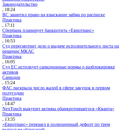
Законодательство
, 18:24
ВС защитил право на взыскание займа по расписке
Практика
, 17:11
Сбербанк планирует банкротить «Евротранс»
Практика
, 16:53
Суд пересмотрит дело о выдаче исполнительного листа на
решение МКАС
Практика
, 16:05
Суд ЕС истолкует санкционные нормы о разблокировке
активов
Санкции
, 15:24
ФАС раскрыла число жалоб в сфере закупок в первом
полугодии
Практика
, 14:47
NexTouch выкупит активы обанкротившегося «Кванта»
Практика
, 13:35
«Евротранс» перешел в полноценный дефолт по трем
выпускам облигаций