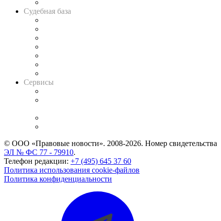
Авто
Судебная база
Картотека арбитражных дел
Решения арбитражных судов
Календарь рассмотрения арбитражных дел
Досье судей
Информация о судах
RSS лента новостей
Вакансии для юристов
Сервисы
Справочно-правовая система
Casebook: мониторинг дел
и компаний
Caselook: поиск и анализ практики
CASE.ONE: управление юридической службой
© ООО «Правовые новости». 2008-2026.
Номер свидетельства
ЭЛ № ФС 77 - 79910
.
Телефон редакции:
+7 (495) 645 37 60
Политика использования cookie-файлов
Политика конфиденциальности