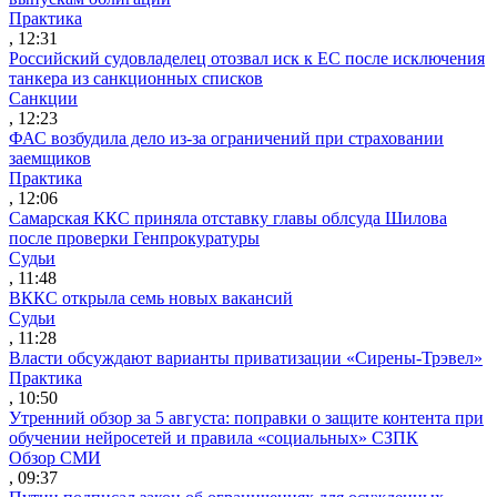
Практика
, 12:31
Российский судовладелец отозвал иск к ЕС после исключения
танкера из санкционных списков
Санкции
, 12:23
ФАС возбудила дело из-за ограничений при страховании
заемщиков
Практика
, 12:06
Самарская ККС приняла отставку главы облсуда Шилова
после проверки Генпрокуратуры
Судьи
, 11:48
ВККС открыла семь новых вакансий
Судьи
, 11:28
Власти обсуждают варианты приватизации «Сирены-Трэвел»
Практика
, 10:50
Утренний обзор за 5 августа: поправки о защите контента при
обучении нейросетей и правила «социальных» СЗПК
Обзор СМИ
, 09:37