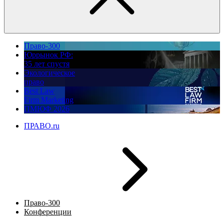
Право-300
Юррынок РФ:
35 лет спустя
Экологическое
право
Best Law
Firm Marketing
ПМЮФ 2026
ПРАВО.ru
Право-300
Конференции