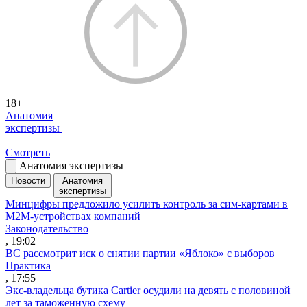
18+
Анатомия
экспертизы
Смотреть
Анатомия экспертизы
Новости
Анатомия
экспертизы
Минцифры предложило усилить контроль за сим-картами в
M2M-устройствах компаний
Законодательство
, 19:02
ВС рассмотрит иск о снятии партии «Яблоко» с выборов
Практика
, 17:55
Экс-владельца бутика Cartier осудили на девять с половиной
лет за таможенную схему