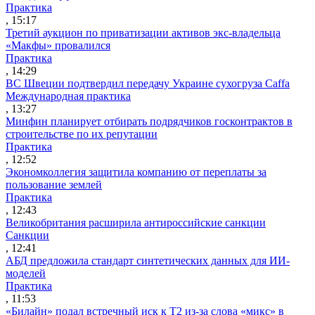
Практика
, 15:17
Третий аукцион по приватизации активов экс-владельца
«Макфы» провалился
Практика
, 14:29
ВС Швеции подтвердил передачу Украине сухогруза Caffa
Международная практика
, 13:27
Минфин планирует отбирать подрядчиков госконтрактов в
строительстве по их репутации
Практика
, 12:52
Экономколлегия защитила компанию от переплаты за
пользование землей
Практика
, 12:43
Великобритания расширила антироссийские санкции
Санкции
, 12:41
АБД предложила стандарт синтетических данных для ИИ-
моделей
Практика
, 11:53
«Билайн» подал встречный иск к Т2 из-за слова «микс» в