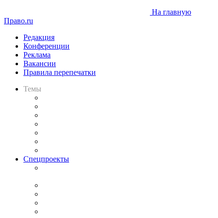
На главную
Право.ru
Редакция
Конференции
Реклама
Вакансии
Правила перепечатки
Темы
Практика
Законодательство
Процесс
Исследования
Рынок юридических услуг
Юридическое сообщество
Важнейшие правовые темы в прессе
Спецпроекты
Подкаст «В здравом уме
и твёрдой памяти»
Legal Design
Банкротная панорама
Советы для литигаторов
Сговоры на торгах