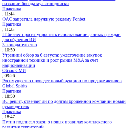
названии бренда мультиподписки
Практика
, 11:44
ФАС запретила наружную рекламу Fonbet
Практика
, 11:23
IT-бизнес просит упростить использование данных граждан
для обучения ИИ
Законодательство
, 10:59
Утренний обзор за 6 августа: ужесточение закупок
иностранной техники и рост рынка M&A за счет
национализации
Обзор СМИ
, 09:26
Росимущество проведет новый аукцион по продаже активов
Global Spirits
Практика
, 18:50
ВС решит, отвечает ли по долгам брошенной компании новый
руководитель
Практика
, 18:47
Путин подписал закон о новых правилах комплексного
развития территорий