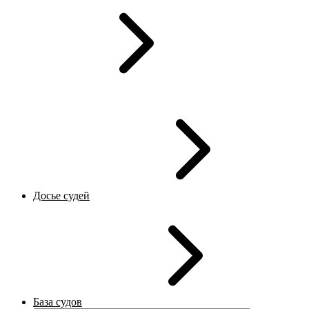
Досье судей
База судов