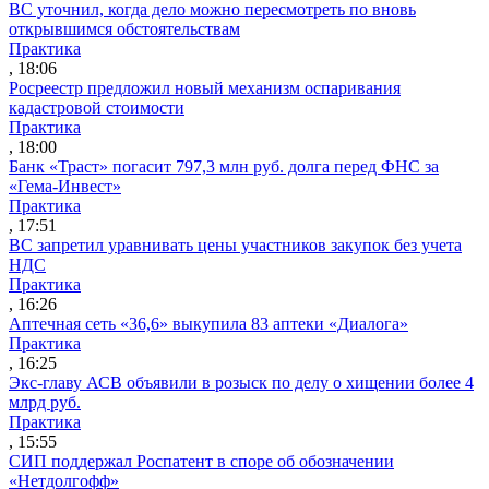
ВС уточнил, когда дело можно пересмотреть по вновь
открывшимся обстоятельствам
Практика
, 18:06
Росреестр предложил новый механизм оспаривания
кадастровой стоимости
Практика
, 18:00
Банк «Траст» погасит 797,3 млн руб. долга перед ФНС за
«Гема-Инвест»
Практика
, 17:51
ВС запретил уравнивать цены участников закупок без учета
НДС
Практика
, 16:26
Аптечная сеть «36,6» выкупила 83 аптеки «Диалога»
Практика
, 16:25
Экс-главу АСВ объявили в розыск по делу о хищении более 4
млрд руб.
Практика
, 15:55
СИП поддержал Роспатент в споре об обозначении
«Нетдолгофф»