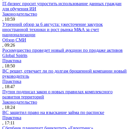
IT-бизнес просит упростить использование данных граждан
для обучения ИИ
Законодательство
, 10:59
Утренний обзор за 6 августа: ужесточение закупок
иностранной техники и рост рынка M&A за счет
национализации
Обзор СМИ
, 09:26
Росимущество проведет новый аукцион по продаже активов
Global Spirits
Практика
, 18:50
ВС решит, отвечает ли по долгам брошенной компании новый
руководитель
Практика
, 18:47
Путин подписал закон о новых правилах комплексного
развития территорий
Законодательство
, 18:24
ВС защитил право на взыскание займа по расписке
Практика
, 17:11
Сбербанк планирует банкротить «Евротранс»