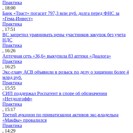
Практика
, 18:00
Банк «Траст» погасит 797,3 млн руб. долга перед ФНС за
«Гема-Инвест»
Практика
, 17:51
ВС запретил уравнивать цены участников закупок без учета
НДС
Практика
, 16:26
Аптечная сеть «36,6» выкупила 83 аптеки «Диалога»
Практика
, 16:25
Экс-главу АСВ объявили в розыск по делу о хищении более 4
млрд руб.
Практика
, 15:55
СИП поддержал Роспатент в споре об обозначении
«Нетдолгофф»
Практика
, 15:17
Третий аукцион по приватизации активов экс-владельца
«Макфы» провалился
Практика
, 14:29