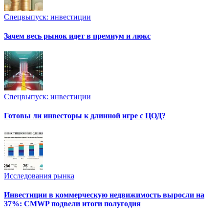
Спецвыпуск: инвестиции
Зачем весь рынок идет в премиум и люкс
Спецвыпуск: инвестиции
Готовы ли инвесторы к длинной игре с ЦОД?
Исследования рынка
Инвестиции в коммерческую недвижимость выросли на
37%: CMWP подвели итоги полугодия