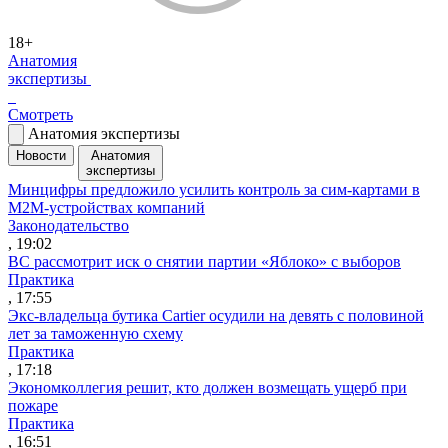
18+
Анатомия
экспертизы
Смотреть
Анатомия экспертизы
Новости
Анатомия
экспертизы
Минцифры предложило усилить контроль за сим-картами в
M2M-устройствах компаний
Законодательство
, 19:02
ВС рассмотрит иск о снятии партии «Яблоко» с выборов
Практика
, 17:55
Экс-владельца бутика Cartier осудили на девять с половиной
лет за таможенную схему
Практика
, 17:18
Экономколлегия решит, кто должен возмещать ущерб при
пожаре
Практика
, 16:51