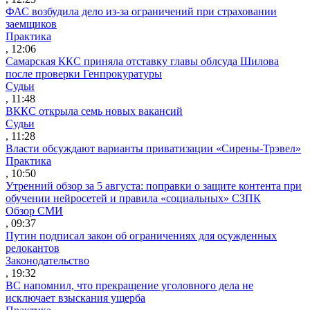
ФАС возбудила дело из-за ограничений при страховании
заемщиков
Практика
, 12:06
Самарская ККС приняла отставку главы облсуда Шилова
после проверки Генпрокуратуры
Судьи
, 11:48
ВККС открыла семь новых вакансий
Судьи
, 11:28
Власти обсуждают варианты приватизации «Сирены-Трэвел»
Практика
, 10:50
Утренний обзор за 5 августа: поправки о защите контента при
обучении нейросетей и правила «социальных» СЗПК
Обзор СМИ
, 09:37
Путин подписал закон об ограничениях для осужденных
релокантов
Законодательство
, 19:32
ВС напомнил, что прекращение уголовного дела не
исключает взыскания ущерба