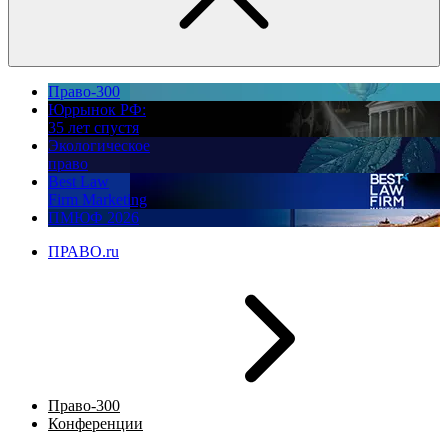
Право-300
Юррынок РФ:
35 лет спустя
Экологическое
право
Best Law
Firm Marketing
ПМЮФ 2026
ПРАВО.ru
Право-300
Конференции