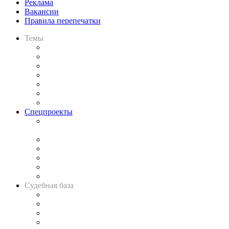
Реклама
Вакансии
Правила перепечатки
Темы
Практика
Законодательство
Процесс
Исследования
Рынок юридических услуг
Юридическое сообщество
Важнейшие правовые темы в прессе
Спецпроекты
Подкаст «В здравом уме
и твёрдой памяти»
Legal Design
Банкротная панорама
Советы для литигаторов
Сговоры на торгах
Авто
Судебная база
Картотека арбитражных дел
Решения арбитражных судов
Календарь рассмотрения арбитражных дел
Досье судей