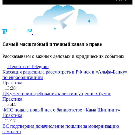
Cамый масштабный и точный канал о праве
Рассказываем о важных деловых и юридических событиях.
Перейти в Telegram
Кассация разрешила рассмотреть в РФ иск к «Альфа-Банку»
по еврооблигациям
Практика
, 13:28
ЦБ ужесточил требования к листингу ценных бумаг
Практика
, 12:44
ФНС подала новый иск о банкротстве «Кама Шиппинг»
Практика
, 12:17
ВС подтвердил доначисление пошлин за модернизацию
самолета