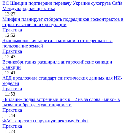
ВС Швеции подтвердил передачу Украине сухогруза Caffa
Международная практика
, 13:27
Минфин планирует отбирать подрядчиков госконтрактов в
строительстве по их репутации
Практика
, 12:52
Экономколлегия защитила компанию от переплаты за
пользование землей
Практика
, 12:43
Великобритания расширила антироссийские санкции
Санкции
, 12:41
АБД предложила стандарт синтетических данных для ИИ-
моделей
Практика
, 11:53
«Билайн» подал встречный иск к Т2 из-за слова «микс» в
названии бренда мультиподписки
Практика
, 11:44
ФАС запретила наружную рекламу Fonbet
Практика
, 11:23