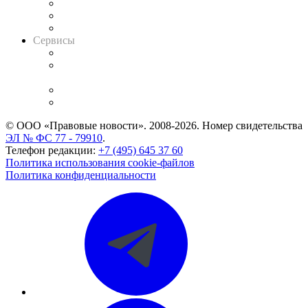
Информация о судах
RSS лента новостей
Вакансии для юристов
Сервисы
Справочно-правовая система
Casebook: мониторинг дел
и компаний
Caselook: поиск и анализ практики
CASE.ONE: управление юридической службой
© ООО «Правовые новости». 2008-2026.
Номер свидетельства
ЭЛ № ФС 77 - 79910
.
Телефон редакции:
+7 (495) 645 37 60
Политика использования cookie-файлов
Политика конфиденциальности