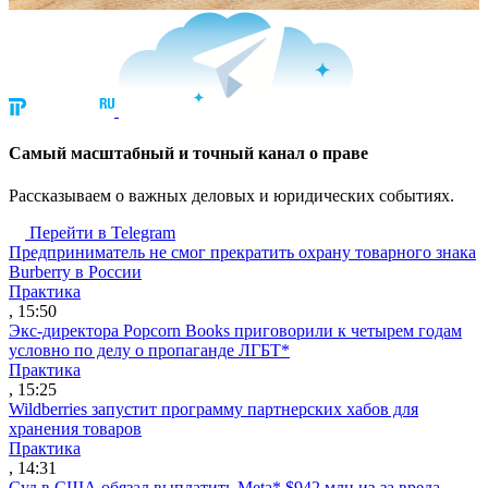
Cамый масштабный и точный канал о праве
Рассказываем о важных деловых и юридических событиях.
Перейти в Telegram
Предприниматель не смог прекратить охрану товарного знака
Burberry в России
Практика
, 15:50
Экс-директора Popcorn Books приговорили к четырем годам
условно по делу о пропаганде ЛГБТ*
Практика
, 15:25
Wildberries запустит программу партнерских хабов для
хранения товаров
Практика
, 14:31
Суд в США обязал выплатить Meta* $942 млн из-за вреда