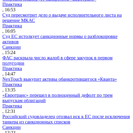
Практика
, 16:53
Суд пересмотрит дело о выдаче исполнительного листа на
решение МКАС
Практика
, 16:05
Суд ЕС истолкует санкционные нормы о разблокировке
активов
Санкции
, 15:24
ФАС раскрыла число жалоб в сфере закупок в первом
полугодии
Практика
, 14:47
NexTouch выкупит активы обанкротившегося «Кванта»
Практика
, 13:35
«Евротранс» перешел в полноценный дефолт по трем
выпускам облигаций
Практика
, 12:31
Российский судовладелец отозвал иск к ЕС после исключения
танкера из санкционных списков
Санкции
, 12:23