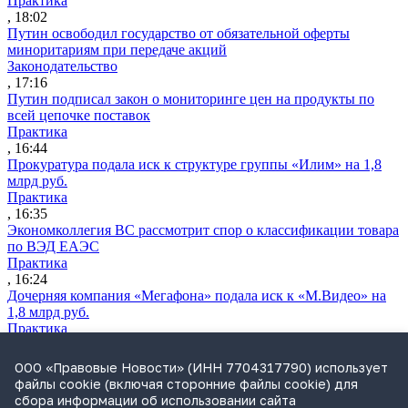
Практика
, 18:02
Путин освободил государство от обязательной оферты
миноритариям при передаче акций
Законодательство
, 17:16
Путин подписал закон о мониторинге цен на продукты по
всей цепочке поставок
Практика
, 16:44
Прокуратура подала иск к структуре группы «Илим» на 1,8
млрд руб.
Практика
, 16:35
Экономколлегия ВС рассмотрит спор о классификации товара
по ВЭД ЕАЭС
Практика
, 16:24
Дочерняя компания «Мегафона» подала иск к «М.Видео» на
1,8 млрд руб.
Практика
, 15:50
СИП проверит отмену патента на систему управления
ООО «Правовые Новости» (ИНН 7704317790) использует
устройствами после возражений «Яндекса»
файлы cookie (включая сторонние файлы cookie) для
Практика
сбора информации об использовании сайта