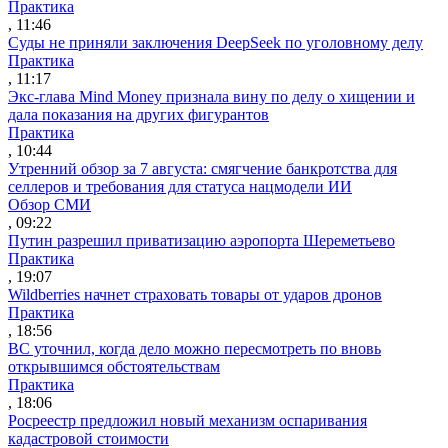
Практика
, 11:46
Суды не приняли заключения DeepSeek по уголовному делу
Практика
, 11:17
Экс-глава Mind Money признала вину по делу о хищении и
дала показания на других фигурантов
Практика
, 10:44
Утренний обзор за 7 августа: смягчение банкротства для
селлеров и требования для статуса нацмодели ИИ
Обзор СМИ
, 09:22
Путин разрешил приватизацию аэропорта Шереметьево
Практика
, 19:07
Wildberries начнет страховать товары от ударов дронов
Практика
, 18:56
ВС уточнил, когда дело можно пересмотреть по вновь
открывшимся обстоятельствам
Практика
, 18:06
Росреестр предложил новый механизм оспаривания
кадастровой стоимости