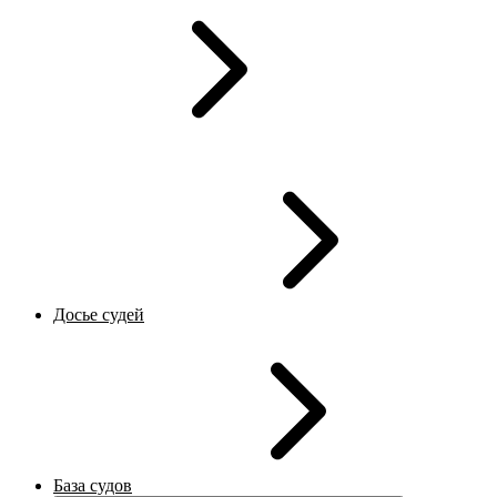
Досье судей
База судов