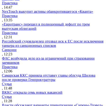
Практика
, 14:47
NexTouch выкупит активы обанкротившегося «Кванта»
Практика
, 13:35
«Евротранс» перешел в полноценный дефолт по трем
выпускам облигаций
Практика
, 12:31
Российский судовладелец отозвал иск к ЕС после исключения
танкера из санкционных списков
Санкции
, 12:23
ФАС возбудила дело из-за ограничений при страховании
заемщиков
Практика
, 12:06
Самарская ККС приняла отставку главы облсуда Шилова
после проверки Генпрокуратуры
Судьи
, 11:48
ВККС открыла семь новых вакансий
Судьи
, 11:28
Власти обсуждают варианты приватизации «Сирены-Трэвел»