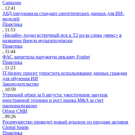
Санкции
, 12:41
АБД предложила стандарт синтетических данных для ИИ-
моделей
Практика
, 11:53
«Билайн» подал встречный иск к Т2 из-за слова «микс» в
названии бренда мультиподписки
Практика
, 11:44
ФАС запретила наружную рекламу Fonbet
Практика
, 11:23
IT-бизнес просит упростить использование данных граждан
для обучения ИИ
Законодательство
, 10:59
Утренний обзор за 6 августа: ужесточение закупок
иностранной техники и рост рынка M&A за счет
национализации
Обзор СМИ
, 09:26
Росимущество проведет новый аукцион по продаже активов
Global Spirits
Практика