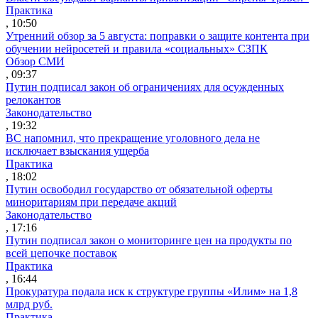
Практика
, 10:50
Утренний обзор за 5 августа: поправки о защите контента при
обучении нейросетей и правила «социальных» СЗПК
Обзор СМИ
, 09:37
Путин подписал закон об ограничениях для осужденных
релокантов
Законодательство
, 19:32
ВС напомнил, что прекращение уголовного дела не
исключает взыскания ущерба
Практика
, 18:02
Путин освободил государство от обязательной оферты
миноритариям при передаче акций
Законодательство
, 17:16
Путин подписал закон о мониторинге цен на продукты по
всей цепочке поставок
Практика
, 16:44
Прокуратура подала иск к структуре группы «Илим» на 1,8
млрд руб.
Практика