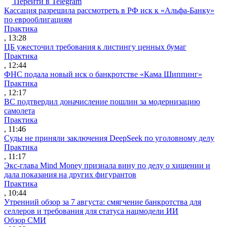
Перейти в Telegram
Кассация разрешила рассмотреть в РФ иск к «Альфа-Банку»
по еврооблигациям
Практика
, 13:28
ЦБ ужесточил требования к листингу ценных бумаг
Практика
, 12:44
ФНС подала новый иск о банкротстве «Кама Шиппинг»
Практика
, 12:17
ВС подтвердил доначисление пошлин за модернизацию
самолета
Практика
, 11:46
Суды не приняли заключения DeepSeek по уголовному делу
Практика
, 11:17
Экс-глава Mind Money признала вину по делу о хищении и
дала показания на других фигурантов
Практика
, 10:44
Утренний обзор за 7 августа: смягчение банкротства для
селлеров и требования для статуса нацмодели ИИ
Обзор СМИ