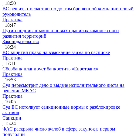
, 18:50
ВС решит, отвечает ли по долгам брошенной компании новый
руководитель
Практика
, 18:47
Путин подписал закон о новых правилах комплексного
развития территорий
Законодательство
, 18:24
ВС защитил право на взыскание займа по расписке
Практика
, 17:11
Сбербанк планирует банкротить «Евротранс»
Практика
, 16:53
Суд пересмотрит дело о выдаче исполнительного листа на
решение МКАС
Практика
, 16:05
Суд ЕС истолкует санкционные нормы о разблокировке
активов
Санкции
, 15:24
ФАС раскрыла число жалоб в сфере закупок в первом
полугодии