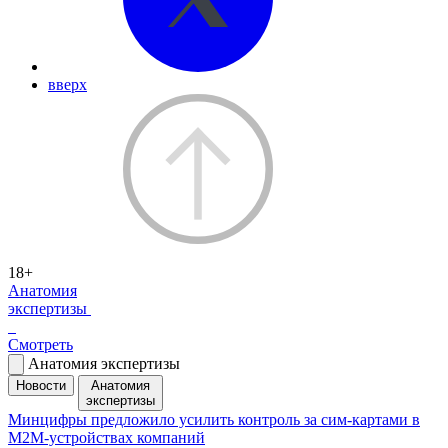
вверх
18+
Анатомия
экспертизы
Смотреть
Анатомия экспертизы
Новости
Анатомия
экспертизы
Минцифры предложило усилить контроль за сим-картами в
M2M-устройствах компаний