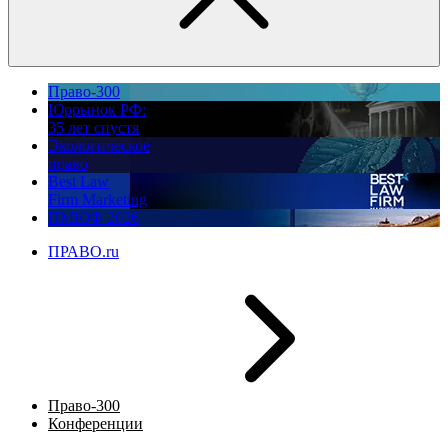
Право-300
Юррынок РФ:
35 лет спустя
Экологическое
право
Best Law
Firm Marketing
ПМЮФ 2026
ПРАВО.ru
Право-300
Конференции