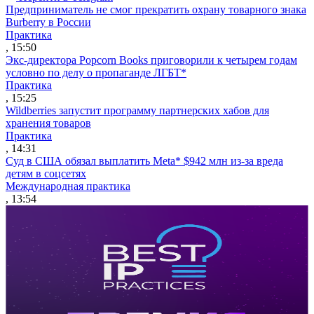
Предприниматель не смог прекратить охрану товарного знака
Burberry в России
Практика
, 15:50
Экс-директора Popcorn Books приговорили к четырем годам
условно по делу о пропаганде ЛГБТ*
Практика
, 15:25
Wildberries запустит программу партнерских хабов для
хранения товаров
Практика
, 14:31
Суд в США обязал выплатить Meta* $942 млн из-за вреда
детям в соцсетях
Международная практика
, 13:54