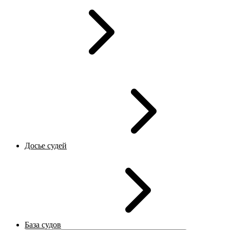
Досье судей
База судов