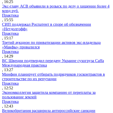
, 16:25
Экс-главу АСВ объявили в розыск по делу о хищении более 4
млрд руб.
Практика
, 15:55
СИП поддержал Роспатент в споре об обозначении
«Нетдолгофф»
Практика
, 15:17
Третий аукцион по приватизации активов экс-владельца
«Макфы» провалился
Практика
, 14:29
ВС Швеции подтвердил передачу Украине сухогруза Caffa
Международная практика
, 13:27
Минфин планирует отбирать подрядчиков госконтрактов в
строительстве по их репутации
Практика
, 12:52
Экономколлегия защитила компанию от переплаты за
пользование землей
Практика
, 12:43
Великобритания расширила антироссийские санкции