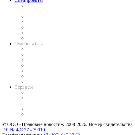
Спецпроекты
Подкаст «В здравом уме
и твёрдой памяти»
Legal Design
Банкротная панорама
Советы для литигаторов
Сговоры на торгах
Авто
Судебная база
Картотека арбитражных дел
Решения арбитражных судов
Календарь рассмотрения арбитражных дел
Досье судей
Информация о судах
RSS лента новостей
Вакансии для юристов
Сервисы
Справочно-правовая система
Casebook: мониторинг дел
и компаний
Caselook: поиск и анализ практики
CASE.ONE: управление юридической службой
© ООО «Правовые новости». 2008-2026.
Номер свидетельства
ЭЛ № ФС 77 - 79910
.