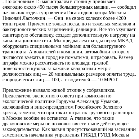
- По основным 15 магистралям в столицу прибывает
ежегодно около 450 тысяч большегрузных машин, — сообщил
начальник отдела управления Госавтодорнадзора Москвы
Николай Ласточкин. — Они на своих колесах более 4200
тонн грязи. Причем не только песка, но и тяжелых металлов и
бактериологических загрязнений, радиации. Все это ухудшает
санитарную обстановку, создает дополнительную нагрузку на
канализационные сети. Мы предлагаем въезды перед МКАД
оборудовать специальными мойками для большегрузного
транспорта. А водителей и компании, автомобили которых
пытаются въехать в город не помытыми, штрафовать. Размер
штрафа можно рассчитывать по площади грязной
поверхности кузова: за каждый квадратный метр с
должностных лиц — 20 минимальных размеров оплаты труда,
с юридических лиц — 100, а с водителей — 10 МРОТ.
Предложение вызвало живой отклик у собравшихся.
Председатель экспертного совета при комиссии по
экологической политике Гордумы Александр Чумаков,
являющийся и вице-президентом Российского Зеленого
креста, заметил, что при таких штрафах грузового транспорта
в Москве вообще не останется. А главное, что такие
драконовские меры не позволит ввести ныне действующее
законодательство. Как заявил присутствовавший на заседании
заместитель начальника управления ГИБДД ГУВД Москвы