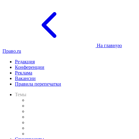
На главную
Право.ru
Редакция
Конференции
Реклама
Вакансии
Правила перепечатки
Темы
Практика
Законодательство
Процесс
Исследования
Рынок юридических услуг
Юридическое сообщество
Важнейшие правовые темы в прессе