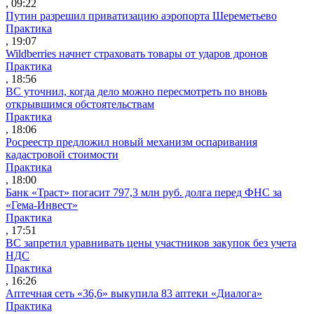
, 09:22
Путин разрешил приватизацию аэропорта Шереметьево
Практика
, 19:07
Wildberries начнет страховать товары от ударов дронов
Практика
, 18:56
ВС уточнил, когда дело можно пересмотреть по вновь
открывшимся обстоятельствам
Практика
, 18:06
Росреестр предложил новый механизм оспаривания
кадастровой стоимости
Практика
, 18:00
Банк «Траст» погасит 797,3 млн руб. долга перед ФНС за
«Гема-Инвест»
Практика
, 17:51
ВС запретил уравнивать цены участников закупок без учета
НДС
Практика
, 16:26
Аптечная сеть «36,6» выкупила 83 аптеки «Диалога»
Практика