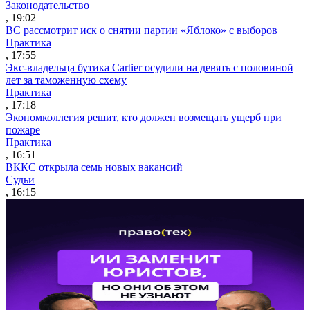
Законодательство
, 19:02
ВС рассмотрит иск о снятии партии «Яблоко» с выборов
Практика
, 17:55
Экс-владельца бутика Cartier осудили на девять с половиной
лет за таможенную схему
Практика
, 17:18
Экономколлегия решит, кто должен возмещать ущерб при
пожаре
Практика
, 16:51
ВККС открыла семь новых вакансий
Судьи
, 16:15