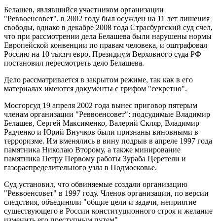
Белашев, являвшийся участником организации
"Реввоенсовет", в 2002 году был осужден на 11 лет лишения
свободы, однако в декабре 2008 года Страсбургский суд счел,
что при рассмотрении дела Белашева были нарушены нормы
Европейской конвенции по правам человека, и оштрафовал
Россию на 10 тысяч евро, Президиум Верховного суда РФ
постановил пересмотреть дело Белашева.
Дело рассматривается в закрытом режиме, так как в его
материалах имеются документы с грифом "секретно".
Мосгорсуд 19 апреля 2002 года вынес приговор пятерым
членам организации "Реввоенсовет": подсудимые Владимир
Белашев, Сергей Максименко, Валерий Скляр, Владимир
Радченко и Юрий Внучков были признаны виновными в
терроризме. Им вменялись в вину подрыв в апреле 1997 года
памятника Николаю Второму, а также минирование
памятника Петру Первому работы Зураба Церетели и
газораспределительного узла в Подмосковье.
Суд установил, что обвиняемые создали организацию
"Реввоенсовет" в 1997 году. Членов организации, по версии
следствия, объединяли "общие цели и задачи, неприятие
существующего в России конституционного строя и желание
изменить его преступным путем".