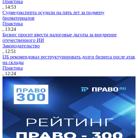
Практика
, 14:53
Судмедэксперта осудили на пять лет за подмену
биоматериалов
Практика
, 13:24
Бизнес просит ввести налоговые льготы за внедрение
отечественного ИИ
Законодательство
, 12:51
ЦБ рекомендовал реструктурировать долги бизнеса после атак
на склады
Практика
, 12:24