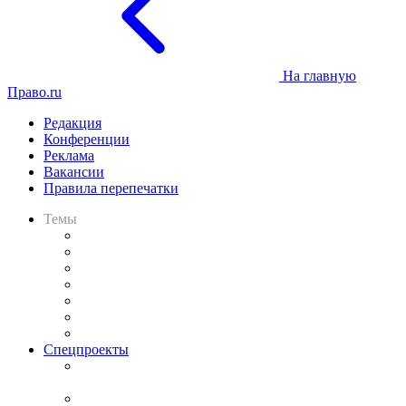
На главную
Право.ru
Редакция
Конференции
Реклама
Вакансии
Правила перепечатки
Темы
Практика
Законодательство
Процесс
Исследования
Рынок юридических услуг
Юридическое сообщество
Важнейшие правовые темы в прессе
Спецпроекты
Подкаст «В здравом уме
и твёрдой памяти»
Legal Design