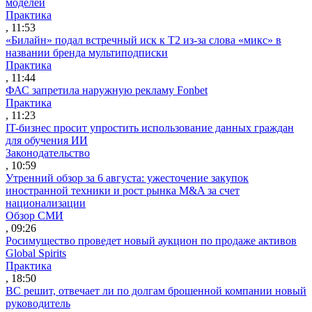
моделей
Практика
, 11:53
«Билайн» подал встречный иск к Т2 из-за слова «микс» в
названии бренда мультиподписки
Практика
, 11:44
ФАС запретила наружную рекламу Fonbet
Практика
, 11:23
IT-бизнес просит упростить использование данных граждан
для обучения ИИ
Законодательство
, 10:59
Утренний обзор за 6 августа: ужесточение закупок
иностранной техники и рост рынка M&A за счет
национализации
Обзор СМИ
, 09:26
Росимущество проведет новый аукцион по продаже активов
Global Spirits
Практика
, 18:50
ВС решит, отвечает ли по долгам брошенной компании новый
руководитель