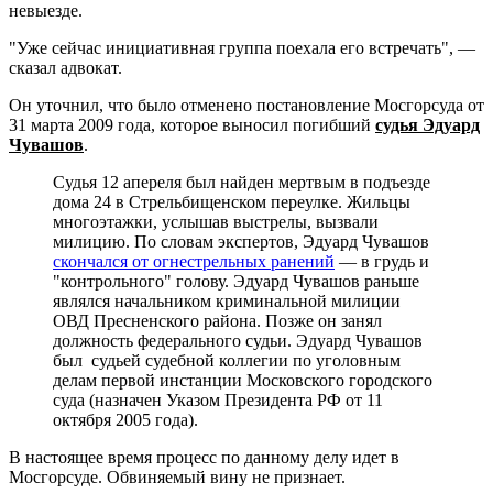
невыезде.
"Уже сейчас инициативная группа поехала его встречать", —
сказал адвокат.
Он уточнил, что было отменено постановление Мосгорсуда от
31 марта 2009 года, которое выносил погибший
судья Эдуард
Чувашов
.
Судья 12 апереля был найден мертвым в подъезде
дома 24 в Стрельбищенском переулке. Жильцы
многоэтажки, услышав выстрелы, вызвали
милицию. По словам экспертов, Эдуард Чувашов
скончался от огнестрельных ранений
— в грудь и
"контрольного" голову. Эдуард Чувашов раньше
являлся начальником криминальной милиции
ОВД Пресненского района. Позже он занял
должность федерального судьи. Эдуард Чувашов
был судьей судебной коллегии по уголовным
делам первой инстанции Московского городского
суда (назначен Указом Президента РФ от 11
октября 2005 года).
В настоящее время процесс по данному делу идет в
Мосгорсуде. Обвиняемый вину не признает.