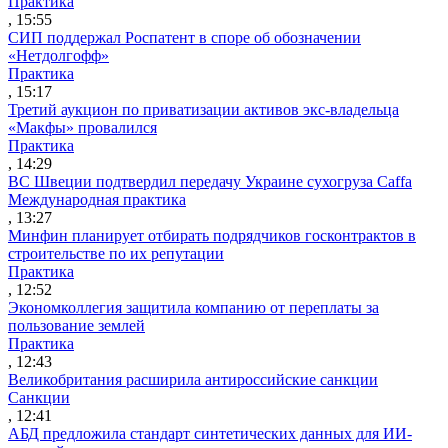
Практика
, 15:55
СИП поддержал Роспатент в споре об обозначении
«Нетдолгофф»
Практика
, 15:17
Третий аукцион по приватизации активов экс-владельца
«Макфы» провалился
Практика
, 14:29
ВС Швеции подтвердил передачу Украине сухогруза Caffa
Международная практика
, 13:27
Минфин планирует отбирать подрядчиков госконтрактов в
строительстве по их репутации
Практика
, 12:52
Экономколлегия защитила компанию от переплаты за
пользование землей
Практика
, 12:43
Великобритания расширила антироссийские санкции
Санкции
, 12:41
АБД предложила стандарт синтетических данных для ИИ-