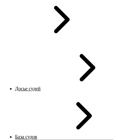
Досье судей
База судов