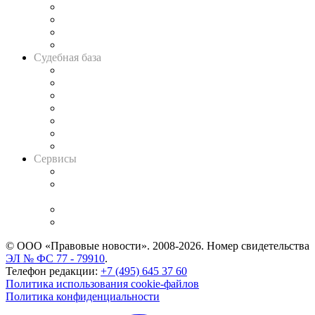
Банкротная панорама
Советы для литигаторов
Сговоры на торгах
Авто
Судебная база
Картотека арбитражных дел
Решения арбитражных судов
Календарь рассмотрения арбитражных дел
Досье судей
Информация о судах
RSS лента новостей
Вакансии для юристов
Сервисы
Справочно-правовая система
Casebook: мониторинг дел
и компаний
Caselook: поиск и анализ практики
CASE.ONE: управление юридической службой
© ООО «Правовые новости». 2008-2026.
Номер свидетельства
ЭЛ № ФС 77 - 79910
.
Телефон редакции:
+7 (495) 645 37 60
Политика использования cookie-файлов
Политика конфиденциальности