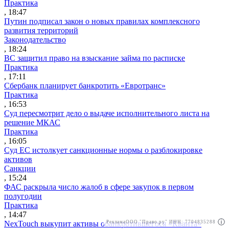
Практика
, 18:47
Путин подписал закон о новых правилах комплексного
развития территорий
Законодательство
, 18:24
ВС защитил право на взыскание займа по расписке
Практика
, 17:11
Сбербанк планирует банкротить «Евротранс»
Практика
, 16:53
Суд пересмотрит дело о выдаче исполнительного листа на
решение МКАС
Практика
, 16:05
Суд ЕС истолкует санкционные нормы о разблокировке
активов
Санкции
, 15:24
ФАС раскрыла число жалоб в сфере закупок в первом
полугодии
Практика
, 14:47
Реклама
ООО "Право.ру" ИНН: 7704835288
NexTouch выкупит активы обанкротившегося «Кванта»