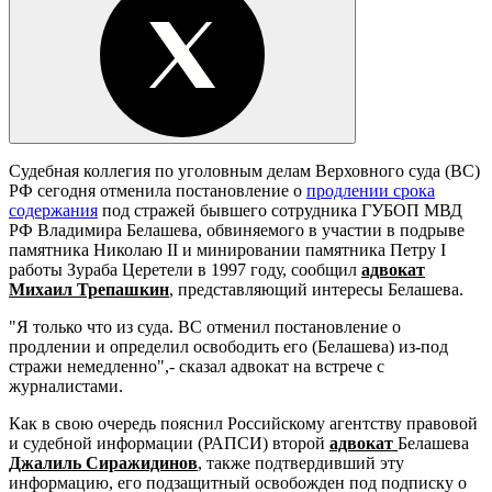
Судебная коллегия по уголовным делам Верховного суда (ВС)
РФ сегодня отменила постановление о
продлении срока
содержания
под стражей бывшего сотрудника ГУБОП МВД
РФ Владимира Белашева, обвиняемого в участии в подрыве
памятника Николаю II и минировании памятника Петру I
работы Зураба Церетели в 1997 году, сообщил
адвокат
Михаил Трепашкин
, представляющий интересы Белашева.
"Я только что из суда. ВС отменил постановление о
продлении и определил освободить его (Белашева) из-под
стражи немедленно",- сказал адвокат на встрече с
журналистами.
Как в свою очередь пояснил Российскому агентству правовой
и судебной информации (РАПСИ) второй
адвокат
Белашева
Джалиль Сиражидинов
, также подтвердивший эту
информацию, его подзащитный освобожден под подписку о