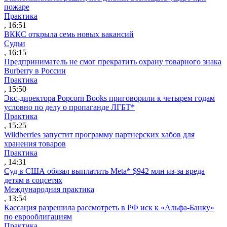
пожаре
Практика
, 16:51
ВККС открыла семь новых вакансий
Судьи
, 16:15
Предприниматель не смог прекратить охрану товарного знака
Burberry в России
Практика
, 15:50
Экс-директора Popcorn Books приговорили к четырем годам
условно по делу о пропаганде ЛГБТ*
Практика
, 15:25
Wildberries запустит программу партнерских хабов для
хранения товаров
Практика
, 14:31
Суд в США обязал выплатить Meta* $942 млн из-за вреда
детям в соцсетях
Международная практика
, 13:54
Кассация разрешила рассмотреть в РФ иск к «Альфа-Банку»
по еврооблигациям
Практика