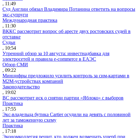
, 11:49
Суд Англии обязал Владимира Потанина ответить на вопросы
экс-супруги
Международная практика
, 11:30
ВККС рассмотрит вопрос об аресте двух ростовских судей в
отставке
Судьи
, 10:54
Утренний обзор за 10 августа: инвестнадбавка для
электросетей и правила e-commerce в ЕАЭС
Обзор СМИ
, 09:22
Минцифры предложило усилить контроль за сим-картами в
M2M-устройствах компаний
Законодательство
, 19:02
ВС рассмотрит иск о снятии партии «Яблоко» с выборов
Практика
, 17:55
Экс-владельца бутика Cartier осудили на девять с половиной
лет за таможенную схему
Практика
, 17:18
Экономколлегия решит, кто должен возмещать ущерб при