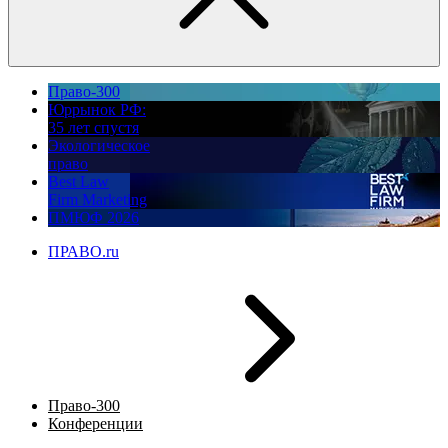
Право-300
Юррынок РФ:
35 лет спустя
Экологическое
право
Best Law
Firm Marketing
ПМЮФ 2026
ПРАВО.ru
Право-300
Конференции