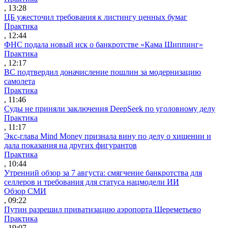
, 13:28
ЦБ ужесточил требования к листингу ценных бумаг
Практика
, 12:44
ФНС подала новый иск о банкротстве «Кама Шиппинг»
Практика
, 12:17
ВС подтвердил доначисление пошлин за модернизацию
самолета
Практика
, 11:46
Суды не приняли заключения DeepSeek по уголовному делу
Практика
, 11:17
Экс-глава Mind Money признала вину по делу о хищении и
дала показания на других фигурантов
Практика
, 10:44
Утренний обзор за 7 августа: смягчение банкротства для
селлеров и требования для статуса нацмодели ИИ
Обзор СМИ
, 09:22
Путин разрешил приватизацию аэропорта Шереметьево
Практика
, 19:07