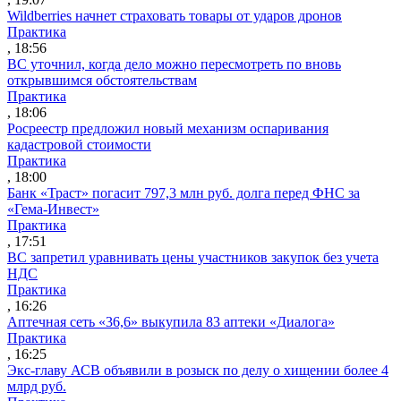
Wildberries начнет страховать товары от ударов дронов
Практика
, 18:56
ВС уточнил, когда дело можно пересмотреть по вновь
открывшимся обстоятельствам
Практика
, 18:06
Росреестр предложил новый механизм оспаривания
кадастровой стоимости
Практика
, 18:00
Банк «Траст» погасит 797,3 млн руб. долга перед ФНС за
«Гема-Инвест»
Практика
, 17:51
ВС запретил уравнивать цены участников закупок без учета
НДС
Практика
, 16:26
Аптечная сеть «36,6» выкупила 83 аптеки «Диалога»
Практика
, 16:25
Экс-главу АСВ объявили в розыск по делу о хищении более 4
млрд руб.