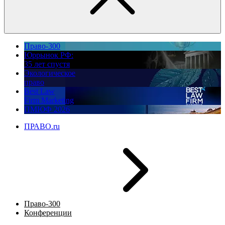
Право-300
Юррынок РФ:
35 лет спустя
Экологическое
право
Best Law
Firm Marketing
ПМЮФ 2026
ПРАВО.ru
Право-300
Конференции