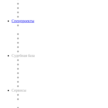
Исследования
Рынок юридических услуг
Юридическое сообщество
Важнейшие правовые темы в прессе
Спецпроекты
Подкаст «В здравом уме
и твёрдой памяти»
Legal Design
Банкротная панорама
Советы для литигаторов
Сговоры на торгах
Авто
Судебная база
Картотека арбитражных дел
Решения арбитражных судов
Календарь рассмотрения арбитражных дел
Досье судей
Информация о судах
RSS лента новостей
Вакансии для юристов
Сервисы
Справочно-правовая система
Casebook: мониторинг дел
и компаний
Caselook: поиск и анализ практики