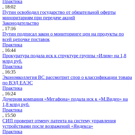
Практика
, 18:02
Путин освободил государство от обязательной оферты
миноритариям при передаче акций
Законодательство
, 17:16
Путин подписал закон о мониторинге цен на продукты по
всей цепочке поставок
Практика
, 16:44
Прокуратура подала иск к структуре группы «Илим» на 1,8
млрд руб.
Практика
, 16:35
Экономколлегия ВС рассмотрит спор о классификации товара
по ВЭД ЕАЭС
Практика
, 16:24
Дочерняя компания «Мегафона» подала иск к «М.Видео» на
1,8 млрд руб.
Практика
, 15:50
СИП проверит отмену патента на систему управления
устройствами после возражений «Яндекса»
Практика