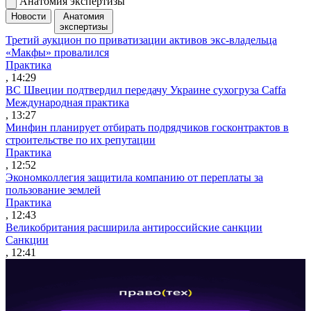
Анатомия экспертизы
Новости
Анатомия
экспертизы
Третий аукцион по приватизации активов экс-владельца
«Макфы» провалился
Практика
, 14:29
ВС Швеции подтвердил передачу Украине сухогруза Caffa
Международная практика
, 13:27
Минфин планирует отбирать подрядчиков госконтрактов в
строительстве по их репутации
Практика
, 12:52
Экономколлегия защитила компанию от переплаты за
пользование землей
Практика
, 12:43
Великобритания расширила антироссийские санкции
Санкции
, 12:41