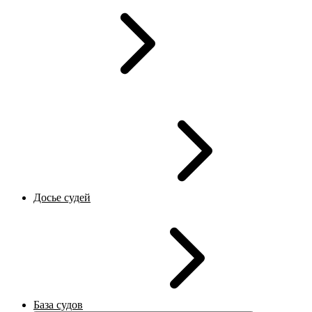
Досье судей
База судов