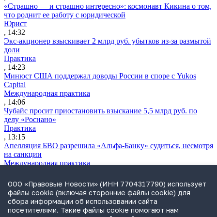
«Страшно — и страшно интересно»: космонавт Кикина о том,
что роднит ее работу с юридической
Юрист
, 14:32
Экс-акционер взыскивает 2 млрд руб. убытков из-за размытой
доли
Практика
, 14:23
Минюст США поддержал доводы России в споре с Yukos
Capital
Международная практика
, 14:06
Чубайс просит приостановить взыскание 5,5 млрд руб. по
делу «Роснано»
Практика
, 13:15
Апелляция БВО разрешила «Альфа-Банку» судиться, несмотря
на санкции
Международная практика
, 12:30
Суд подтвердил законность ареста счетов «Межрегионстроя»
ООО «Правовые Новости» (ИНН 7704317790) использует
на 1,18 млрд руб.
файлы cookie (включая сторонние файлы cookie) для
Практика
сбора информации об использовании сайта
, 12:04
посетителями. Такие файлы cookie помогают нам
ВС разрешил сдавать жилые дома как гостевые без изменения