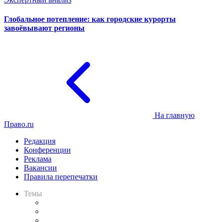
Глобальное потепление: как городские курорты
завоёвывают регионы
На главную
Право.ru
Редакция
Конференции
Реклама
Вакансии
Правила перепечатки
Темы
Практика
Законодательство
Процесс