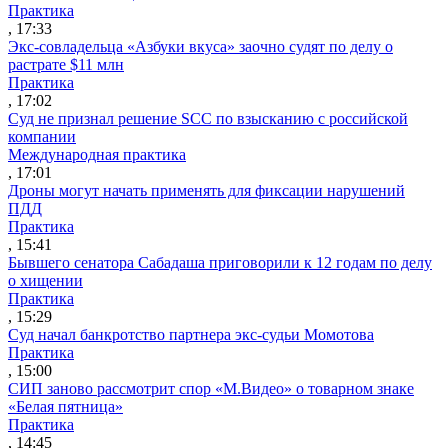
Практика
, 17:33
Экс-совладельца «Азбуки вкуса» заочно судят по делу о
растрате $11 млн
Практика
, 17:02
Суд не признал решение SCC по взысканию с российской
компании
Международная практика
, 17:01
Дроны могут начать применять для фиксации нарушений
ПДД
Практика
, 15:41
Бывшего сенатора Сабадаша приговорили к 12 годам по делу
о хищении
Практика
, 15:29
Суд начал банкротство партнера экс-судьи Момотова
Практика
, 15:00
СИП заново рассмотрит спор «М.Видео» о товарном знаке
«Белая пятница»
Практика
, 14:45