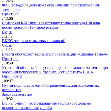
, 12:23
ФАС возбудила дело из-за ограничений при страховании
заемщиков
Практика
, 12:06
Самарская ККС приняла отставку главы облсуда Шилова
после проверки Генпрокуратуры
Судьи
, 11:48
ВККС открыла семь новых вакансий
Судьи
, 11:28
Власти обсуждают варианты приватизации «Сирены-Трэвел»
Практика
, 10:50
Утренний обзор за 5 августа: поправки о защите контента при
обучении нейросетей и правила «социальных» СЗПК
Обзор СМИ
, 09:37
Путин подписал закон об ограничениях для осужденных
релокантов
Законодательство
, 19:32
ВС напомнил, что прекращение уголовного дела не
исключает взыскания ущерба