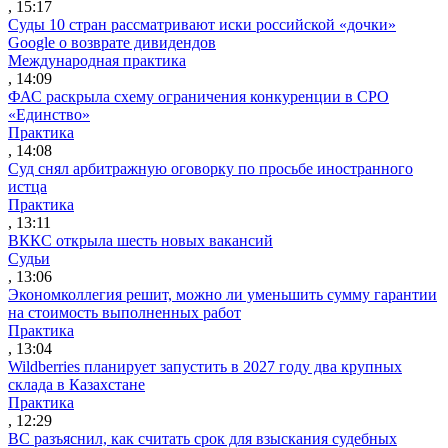
, 15:17
Суды 10 стран рассматривают иски российской «дочки»
Google о возврате дивидендов
Международная практика
, 14:09
ФАС раскрыла схему ограничения конкуренции в СРО
«Единство»
Практика
, 14:08
Суд снял арбитражную оговорку по просьбе иностранного
истца
Практика
, 13:11
ВККС открыла шесть новых вакансий
Судьи
, 13:06
Экономколлегия решит, можно ли уменьшить сумму гарантии
на стоимость выполненных работ
Практика
, 13:04
Wildberries планирует запустить в 2027 году два крупных
склада в Казахстане
Практика
, 12:29
ВС разъяснил, как считать срок для взыскания судебных