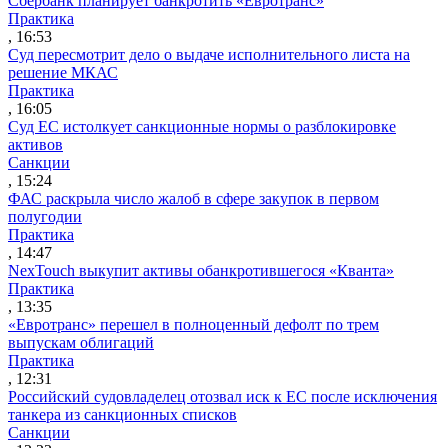
Сбербанк планирует банкротить «Евротранс»
Практика
, 16:53
Суд пересмотрит дело о выдаче исполнительного листа на
решение МКАС
Практика
, 16:05
Суд ЕС истолкует санкционные нормы о разблокировке
активов
Санкции
, 15:24
ФАС раскрыла число жалоб в сфере закупок в первом
полугодии
Практика
, 14:47
NexTouch выкупит активы обанкротившегося «Кванта»
Практика
, 13:35
«Евротранс» перешел в полноценный дефолт по трем
выпускам облигаций
Практика
, 12:31
Российский судовладелец отозвал иск к ЕС после исключения
танкера из санкционных списков
Санкции