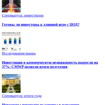
Спецвыпуск: инвестиции
Готовы ли инвесторы к длинной игре с ЦОД?
Исследования рынка
Инвестиции в коммерческую недвижимость выросли на
37%: CMWP подвели итоги полугодия
Спецвыпуск: итоги года
Инвесторы переходят из защиты в нападение