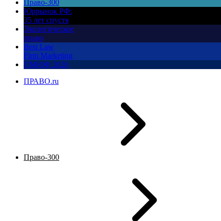
Право-300
Юррынок РФ:
35 лет спустя
Экологическое
право
Best Law
Firm Marketing
ПМЮФ 2026
ПРАВО.ru
Право-300