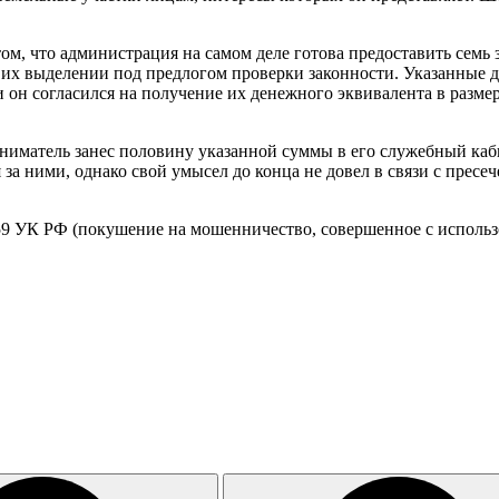
м, что администрация на самом деле готова предоставить семь з
б их выделении под предлогом проверки законности. Указанны
 он согласился на получение их денежного эквивалента в размер
ниматель занес половину указанной суммы в его служебный каб
 за ними, однако свой умысел до конца не довел в связи с пре
 159 УК РФ (покушение на мошенничество, совершенное с исполь