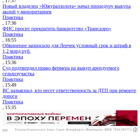
, 17:37
Новый владелец «Южуралзолота» начал процедуру выкупа
акций у миноритариев
Практика
, 17:36
ФНС просит прекратить банкротство «Трансаэро»
Практика
, 16:55
Обвинение запросило для Лерчек условный срок и штраф в
1,2 млрд руб.
Практика
, 15:36
Суд подтвердил право фермера на выкуп арендуемого
сельхозучастка
Практика
, 15:49
ВС разъяснил, кто несет ответственность за ДТП при ремонте
дороги
Практика
, 15:35
Реклама
Адвокатское бюро Санкт-Петербурга «Вертикаль» ИНН 7841290773
Реклама
АО"ПРАВО.РУ" ИНН: 7708095468