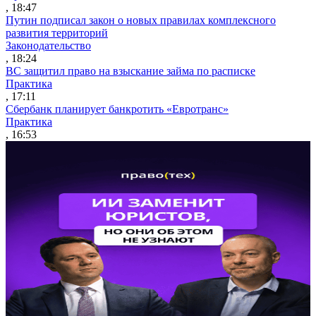
, 18:47
Путин подписал закон о новых правилах комплексного
развития территорий
Законодательство
, 18:24
ВС защитил право на взыскание займа по расписке
Практика
, 17:11
Сбербанк планирует банкротить «Евротранс»
Практика
, 16:53