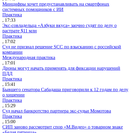
Минцифры хочет предустанавливать на смартфонах
системных помощников с ИИ
Практика
, 17:33
Экс-совладельца «Азбуки вкуса» заочно судят по делу о
растрате $11 млн
Практика
, 17:02
Суд не признал решение SCC по взысканию с российской
компании
Международная практика
, 17:01
Дроны могут начать применять для фиксации нарушений
ПДД
Практика
, 15:41
Бывшего сенатора Сабадаша приговорили к 12 годам по делу
о хищении
Практика
, 15:29
Суд начал банкротство партнера экс-судьи Момотова
Практика
, 15:00
СИП заново рассмотрит спор «М.Видео» о товарном знаке
«Белая пятница»