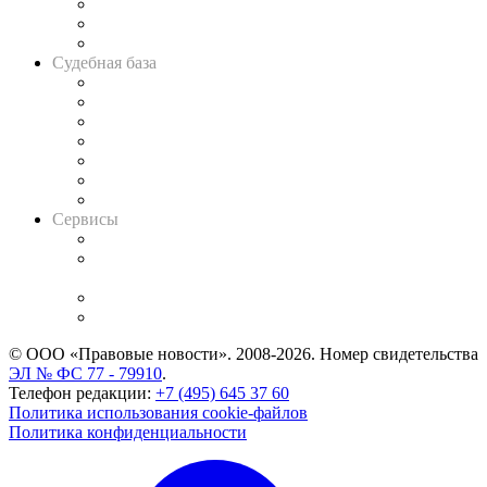
Советы для литигаторов
Сговоры на торгах
Авто
Судебная база
Картотека арбитражных дел
Решения арбитражных судов
Календарь рассмотрения арбитражных дел
Досье судей
Информация о судах
RSS лента новостей
Вакансии для юристов
Сервисы
Справочно-правовая система
Casebook: мониторинг дел
и компаний
Caselook: поиск и анализ практики
CASE.ONE: управление юридической службой
© ООО «Правовые новости». 2008-2026.
Номер свидетельства
ЭЛ № ФС 77 - 79910
.
Телефон редакции:
+7 (495) 645 37 60
Политика использования cookie-файлов
Политика конфиденциальности