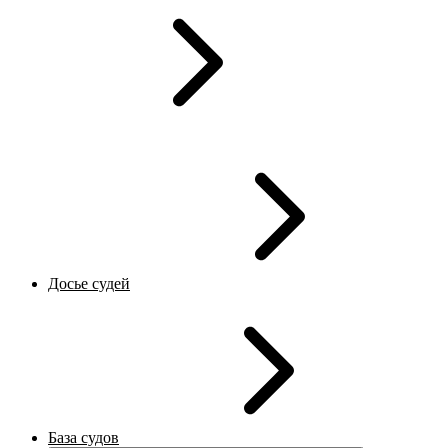
Досье судей
База судов