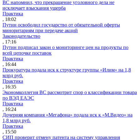
ВС напомнил, что прекращение уголовного дела не
исключает взыскания ущерба
Практика
, 18:02
Путин освободил государство от обязательной оферты
миноритариям при передаче акций
Законодательство
, 17:16
Путин подписал закон о мониторинге цен на продукты по
всей цепочке поставок
Практика
, 16:44
Прокуратура подала иск к структуре группы «Илим» на 1,8
млрд руб.
Практика
, 16:35
Экономколлегия ВС рассмотрит спор о классификации товара
по ВЭД ЕАЭС
Практика
, 16:24
Дочерняя компания «Мегафона» подала иск к «М.Видео» на
1,8 млрд руб.
Практика
, 15:50
СИП проверит отмену патента на систему управления