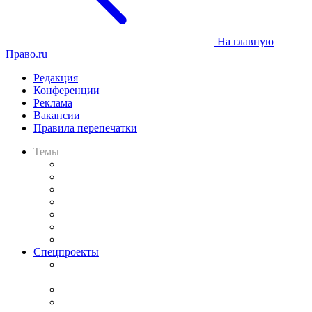
На главную
Право.ru
Редакция
Конференции
Реклама
Вакансии
Правила перепечатки
Темы
Практика
Законодательство
Процесс
Исследования
Рынок юридических услуг
Юридическое сообщество
Важнейшие правовые темы в прессе
Спецпроекты
Подкаст «В здравом уме
и твёрдой памяти»
Legal Design
Банкротная панорама