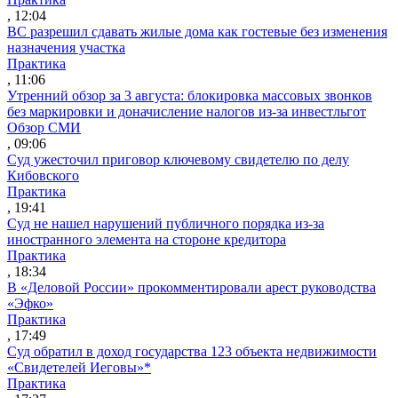
, 12:04
ВС разрешил сдавать жилые дома как гостевые без изменения
назначения участка
Практика
, 11:06
Утренний обзор за 3 августа: блокировка массовых звонков
без маркировки и доначисление налогов из-за инвестльгот
Обзор СМИ
, 09:06
Суд ужесточил приговор ключевому свидетелю по делу
Кибовского
Практика
, 19:41
Суд не нашел нарушений публичного порядка из-за
иностранного элемента на стороне кредитора
Практика
, 18:34
В «Деловой России» прокомментировали арест руководства
«Эфко»
Практика
, 17:49
Суд обратил в доход государства 123 объекта недвижимости
«Свидетелей Иеговы»*
Практика