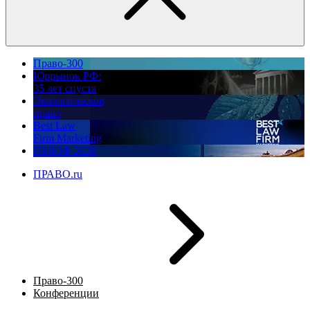
Право-300
Юррынок РФ:
35 лет спустя
Экологическое
право
Best Law
Firm Marketing
ПМЮФ 2026
ПРАВО.ru
Право-300
Конференции