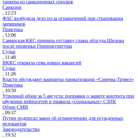
танкера из санкционных списков
Санкции
, 12:23
ФАС возбудила дело из-за ограничений при страховании
заемщиков
Практика
, 12:06
Самарская ККС приняла отставку главы облсуда Шилова
после проверки Генпрокуратуры
Судьи
, 11:48
ВККС открыла семь новых вакансий
Судьи
, 11:28
Власти обсуждают варианты приватизации «Сирены-Трэвел»
Практика
, 10:50
Утренний обзор за 5 августа: поправки о защите контента при
обучении нейросетей и правила «социальных» СЗПК
Обзор СМИ
, 09:37
Путин подписал закон об ограничениях для осужденных
релокантов
Законодательство
, 19:32