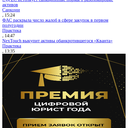
активов
Санкции
, 15:24
ФАС раскрыла число жалоб в сфере закупок в первом
полугодии
Практика
, 14:47
NexTouch выкупит активы обанкротившегося «Кванта»
Практика
, 13:35