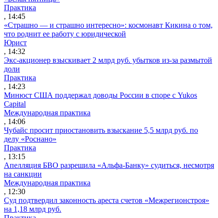
Практика
, 14:45
«Страшно — и страшно интересно»: космонавт Кикина о том,
что роднит ее работу с юридической
Юрист
, 14:32
Экс-акционер взыскивает 2 млрд руб. убытков из-за размытой
доли
Практика
, 14:23
Минюст США поддержал доводы России в споре с Yukos
Capital
Международная практика
, 14:06
Чубайс просит приостановить взыскание 5,5 млрд руб. по
делу «Роснано»
Практика
, 13:15
Апелляция БВО разрешила «Альфа-Банку» судиться, несмотря
на санкции
Международная практика
, 12:30
Суд подтвердил законность ареста счетов «Межрегионстроя»
на 1,18 млрд руб.
Практика