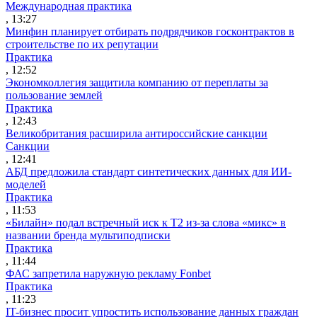
Международная практика
, 13:27
Минфин планирует отбирать подрядчиков госконтрактов в
строительстве по их репутации
Практика
, 12:52
Экономколлегия защитила компанию от переплаты за
пользование землей
Практика
, 12:43
Великобритания расширила антироссийские санкции
Санкции
, 12:41
АБД предложила стандарт синтетических данных для ИИ-
моделей
Практика
, 11:53
«Билайн» подал встречный иск к Т2 из-за слова «микс» в
названии бренда мультиподписки
Практика
, 11:44
ФАС запретила наружную рекламу Fonbet
Практика
, 11:23
IT-бизнес просит упростить использование данных граждан