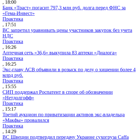
, 18:00
Банк «Траст» погасит 797,3 млн руб. долга перед ФНС за
«Гема-Инвест»
Практика
, 17:51
ВС запретил уравнивать цены участников закупок без учета
НДС
Практика
, 16:26
Аптечная сеть «36,6» выкупила 83 аптеки «Диалога»
Практика
, 16:25
Экс-главу АСВ объявили в розыск по делу о хищении более 4
млрд руб.
Практика
, 15:55
СИП поддержал Роспатент в споре об обозначении
«Нетдолгофф»
Практика
, 15:17
Третий аукцион по приватизации активов экс-владельца
«Макфы» провалился
Практика
, 14:29
ВС Швеции подтвердил передачу Украине сухогруза Caffa