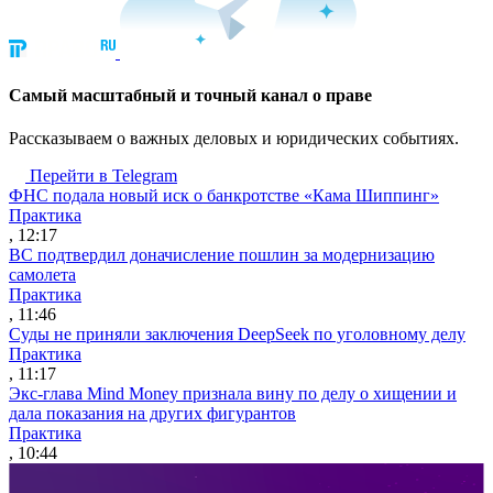
Cамый масштабный и точный канал о праве
Рассказываем о важных деловых и юридических событиях.
Перейти в Telegram
ФНС подала новый иск о банкротстве «Кама Шиппинг»
Практика
, 12:17
ВС подтвердил доначисление пошлин за модернизацию
самолета
Практика
, 11:46
Суды не приняли заключения DeepSeek по уголовному делу
Практика
, 11:17
Экс-глава Mind Money признала вину по делу о хищении и
дала показания на других фигурантов
Практика
, 10:44