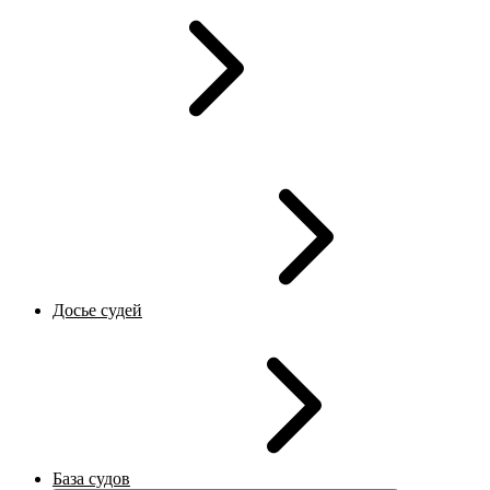
Досье судей
База судов