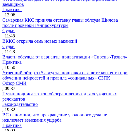
заемщиков
Практика
, 12:06
Самарская ККС приняла отставку главы облсуда Шилова
после проверки Генпрокуратуры
Судьи
, 11:48
ВККС открыла семь новых вакансий
Судьи
, 11:28
Власти обсуждают варианты приватизации «Сирены-Трэвел»
Практика
, 10:50
Утренний обзор за 5 августа: поправки о защите контента при
обучении нейросетей и правила «социальных» СЗПК
Обзор СМИ
, 09:37
Путин подписал закон об ограничениях для осужденных
релокантов
Законодательство
, 19:32
ВС напомнил, что прекращение уголовного дела не
исключает взыскания ущерба
Практика
, 18:02