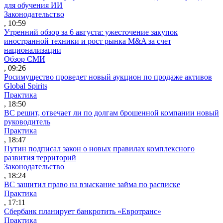
для обучения ИИ
Законодательство
, 10:59
Утренний обзор за 6 августа: ужесточение закупок
иностранной техники и рост рынка M&A за счет
национализации
Обзор СМИ
, 09:26
Росимущество проведет новый аукцион по продаже активов
Global Spirits
Практика
, 18:50
ВС решит, отвечает ли по долгам брошенной компании новый
руководитель
Практика
, 18:47
Путин подписал закон о новых правилах комплексного
развития территорий
Законодательство
, 18:24
ВС защитил право на взыскание займа по расписке
Практика
, 17:11
Сбербанк планирует банкротить «Евротранс»
Практика