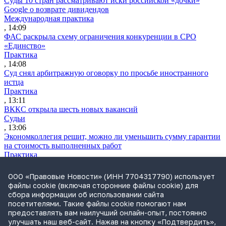
Суды 10 стран рассматривают иски российской «дочки»
Google о возврате дивидендов
Международная практика
, 14:09
ФАС раскрыла схему ограничения конкуренции в СРО
«Единство»
Практика
, 14:08
Суд снял арбитражную оговорку по просьбе иностранного
истца
Практика
, 13:11
ВККС открыла шесть новых вакансий
Судьи
, 13:06
Экономколлегия решит, можно ли уменьшить сумму гарантии
на стоимость выполненных работ
Практика
, 13:04
Wildberries планирует запустить в 2027 году два крупных
ООО «Правовые Новости» (ИНН 7704317790) использует
склада в Казахстане
файлы cookie (включая сторонние файлы cookie) для
Практика
сбора информации об использовании сайта
, 12:29
посетителями. Такие файлы cookie помогают нам
ВС разъяснил, как считать срок для взыскания судебных
предоставлять вам наилучший онлайн-опыт, постоянно
расходов
улучшать наш веб-сайт. Нажав на кнопку «Подтвердить»,