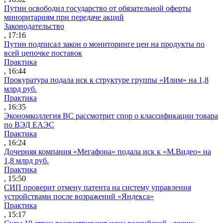
Путин освободил государство от обязательной оферты
миноритариям при передаче акций
Законодательство
, 17:16
Путин подписал закон о мониторинге цен на продукты по
всей цепочке поставок
Практика
, 16:44
Прокуратура подала иск к структуре группы «Илим» на 1,8
млрд руб.
Практика
, 16:35
Экономколлегия ВС рассмотрит спор о классификации товара
по ВЭД ЕАЭС
Практика
, 16:24
Дочерняя компания «Мегафона» подала иск к «М.Видео» на
1,8 млрд руб.
Практика
, 15:50
СИП проверит отмену патента на систему управления
устройствами после возражений «Яндекса»
Практика
, 15:17