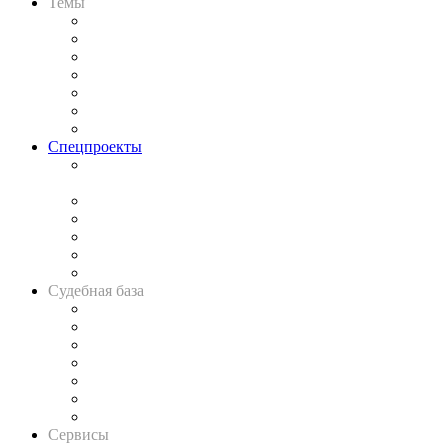
Темы
Практика
Законодательство
Процесс
Исследования
Рынок юридических услуг
Юридическое сообщество
Важнейшие правовые темы в прессе
Спецпроекты
Подкаст «В здравом уме
и твёрдой памяти»
Legal Design
Банкротная панорама
Советы для литигаторов
Сговоры на торгах
Авто
Судебная база
Картотека арбитражных дел
Решения арбитражных судов
Календарь рассмотрения арбитражных дел
Досье судей
Информация о судах
RSS лента новостей
Вакансии для юристов
Сервисы