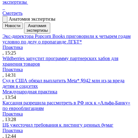
экспертизы
Смотреть
Анатомия экспертизы
Новости
Анатомия
экспертизы
Экс-директора Popcorn Books приговорили к четырем годам
условно по делу о пропаганде ЛГБТ*
Практика
, 15:25
Wildberries запустит программу партнерских хабов для
хранения товаров
Практика
, 14:31
Суд в США обязал выплатить Meta* $942 млн из-за вреда
детям в соцсетях
Международная практика
, 13:54
Кассация разрешила рассмотреть в РФ иск к «Альфа-Банку»
по еврооблигациям
Практика
, 13:28
ЦБ ужесточил требования к листингу ценных бумаг
Практика
, 12:44