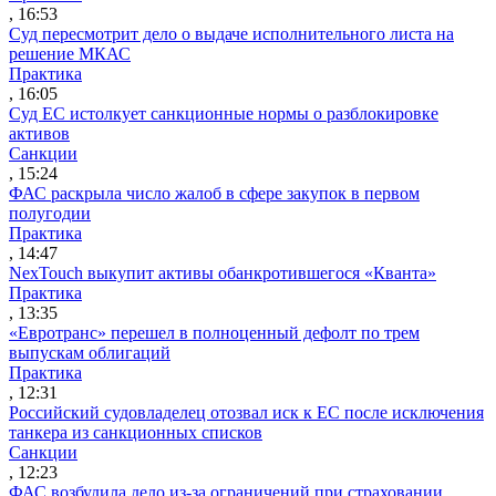
, 16:53
Суд пересмотрит дело о выдаче исполнительного листа на
решение МКАС
Практика
, 16:05
Суд ЕС истолкует санкционные нормы о разблокировке
активов
Санкции
, 15:24
ФАС раскрыла число жалоб в сфере закупок в первом
полугодии
Практика
, 14:47
NexTouch выкупит активы обанкротившегося «Кванта»
Практика
, 13:35
«Евротранс» перешел в полноценный дефолт по трем
выпускам облигаций
Практика
, 12:31
Российский судовладелец отозвал иск к ЕС после исключения
танкера из санкционных списков
Санкции
, 12:23
ФАС возбудила дело из-за ограничений при страховании