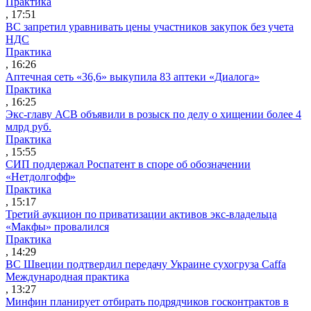
Практика
, 17:51
ВС запретил уравнивать цены участников закупок без учета
НДС
Практика
, 16:26
Аптечная сеть «36,6» выкупила 83 аптеки «Диалога»
Практика
, 16:25
Экс-главу АСВ объявили в розыск по делу о хищении более 4
млрд руб.
Практика
, 15:55
СИП поддержал Роспатент в споре об обозначении
«Нетдолгофф»
Практика
, 15:17
Третий аукцион по приватизации активов экс-владельца
«Макфы» провалился
Практика
, 14:29
ВС Швеции подтвердил передачу Украине сухогруза Caffa
Международная практика
, 13:27
Минфин планирует отбирать подрядчиков госконтрактов в