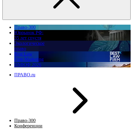
Право-300
Юррынок РФ:
35 лет спустя
Экологическое
право
Best Law
Firm Marketing
ПМЮФ 2026
ПРАВО.ru
Право-300
Конференции