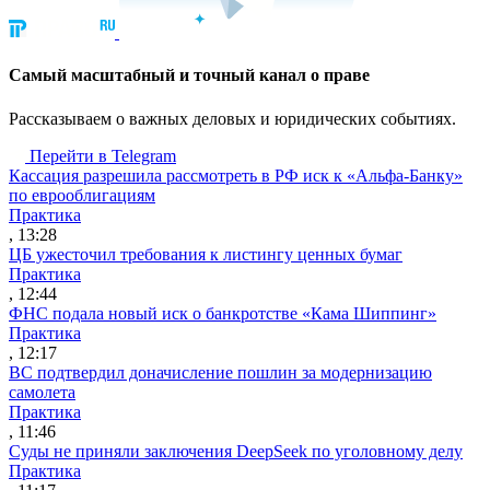
Cамый масштабный и точный канал о праве
Рассказываем о важных деловых и юридических событиях.
Перейти в Telegram
Кассация разрешила рассмотреть в РФ иск к «Альфа-Банку»
по еврооблигациям
Практика
, 13:28
ЦБ ужесточил требования к листингу ценных бумаг
Практика
, 12:44
ФНС подала новый иск о банкротстве «Кама Шиппинг»
Практика
, 12:17
ВС подтвердил доначисление пошлин за модернизацию
самолета
Практика
, 11:46
Суды не приняли заключения DeepSeek по уголовному делу
Практика