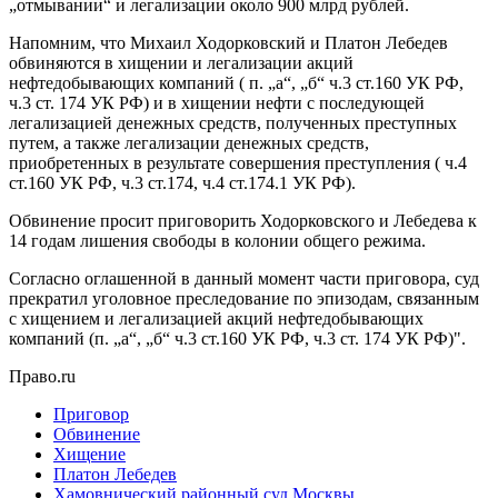
„отмывании“ и легализации около 900 млрд рублей.
Напомним, что Михаил Ходорковский и Платон Лебедев
обвиняются в хищении и легализации акций
нефтедобывающих компаний ( п. „а“, „б“ ч.3 ст.160 УК РФ,
ч.3 ст. 174 УК РФ) и в хищении нефти с последующей
легализацией денежных средств, полученных преступных
путем, а также легализации денежных средств,
приобретенных в результате совершения преступления ( ч.4
ст.160 УК РФ, ч.3 ст.174, ч.4 ст.174.1 УК РФ).
Обвинение просит приговорить Ходорковского и Лебедева к
14 годам лишения свободы в колонии общего режима.
Согласно оглашенной в данный момент части приговора, суд
прекратил уголовное преследование по эпизодам, связанным
с хищением и легализацией акций нефтедобывающих
компаний (п. „а“, „б“ ч.3 ст.160 УК РФ, ч.3 ст. 174 УК РФ)".
Право.ru
Приговор
Обвинение
Хищение
Платон Лебедев
Хамовнический районный суд Москвы