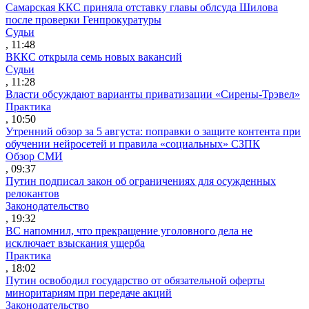
Самарская ККС приняла отставку главы облсуда Шилова
после проверки Генпрокуратуры
Судьи
, 11:48
ВККС открыла семь новых вакансий
Судьи
, 11:28
Власти обсуждают варианты приватизации «Сирены-Трэвел»
Практика
, 10:50
Утренний обзор за 5 августа: поправки о защите контента при
обучении нейросетей и правила «социальных» СЗПК
Обзор СМИ
, 09:37
Путин подписал закон об ограничениях для осужденных
релокантов
Законодательство
, 19:32
ВС напомнил, что прекращение уголовного дела не
исключает взыскания ущерба
Практика
, 18:02
Путин освободил государство от обязательной оферты
миноритариям при передаче акций
Законодательство