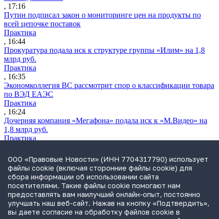
, 17:16
Путин подписал закон о мониторинге цен на продукты по
всей цепочке поставок
Практика
, 16:44
Прокуратура подала иск к структуре группы «Илим» на 1,8
млрд руб.
Практика
, 16:35
Экономколлегия ВС рассмотрит спор о классификации товара
по ВЭД ЕАЭС
Практика
, 16:24
Дочерняя компания «Мегафона» подала иск к «М.Видео» на
1,8 млрд руб.
Практика
, 15:50
СИП проверит отмену патента на систему управления
ООО «Правовые Новости» (ИНН 7704317790) использует
устройствами после возражений «Яндекса»
файлы cookie (включая сторонние файлы cookie) для
Практика
сбора информации об использовании сайта
, 15:17
посетителями. Такие файлы cookie помогают нам
Суды 10 стран рассматривают иски российской «дочки»
предоставлять вам наилучший онлайн-опыт, постоянно
Google о возврате дивидендов
улучшать наш веб-сайт. Нажав на кнопку «Подтвердить»,
Международная практика
вы даете согласие на обработку файлов cookie в
, 14:09