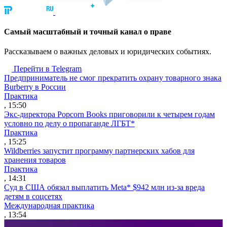
Cамый масштабный и точный канал о праве
Рассказываем о важных деловых и юридических событиях.
Перейти в Telegram
Предприниматель не смог прекратить охрану товарного знака
Burberry в России
Практика
, 15:50
Экс-директора Popcorn Books приговорили к четырем годам
условно по делу о пропаганде ЛГБТ*
Практика
, 15:25
Wildberries запустит программу партнерских хабов для
хранения товаров
Практика
, 14:31
Суд в США обязал выплатить Meta* $942 млн из-за вреда
детям в соцсетях
Международная практика
, 13:54