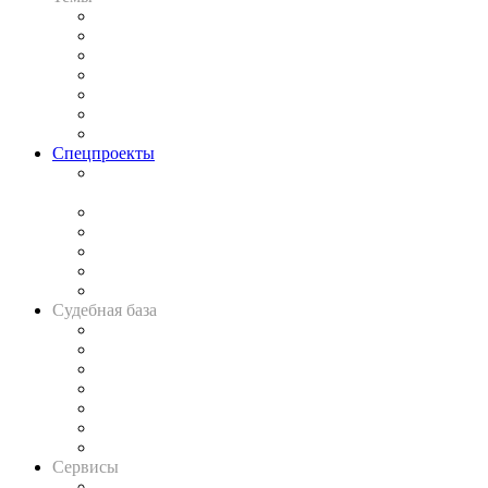
Практика
Законодательство
Процесс
Исследования
Рынок юридических услуг
Юридическое сообщество
Важнейшие правовые темы в прессе
Спецпроекты
Подкаст «В здравом уме
и твёрдой памяти»
Legal Design
Банкротная панорама
Советы для литигаторов
Сговоры на торгах
Авто
Судебная база
Картотека арбитражных дел
Решения арбитражных судов
Календарь рассмотрения арбитражных дел
Досье судей
Информация о судах
RSS лента новостей
Вакансии для юристов
Сервисы
Справочно-правовая система