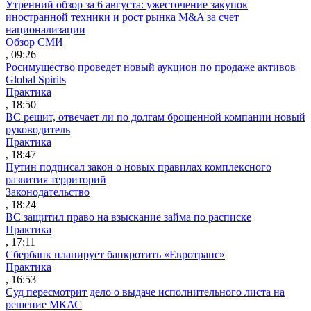
Утренний обзор за 6 августа: ужесточение закупок
иностранной техники и рост рынка M&A за счет
национализации
Обзор СМИ
, 09:26
Росимущество проведет новый аукцион по продаже активов
Global Spirits
Практика
, 18:50
ВС решит, отвечает ли по долгам брошенной компании новый
руководитель
Практика
, 18:47
Путин подписал закон о новых правилах комплексного
развития территорий
Законодательство
, 18:24
ВС защитил право на взыскание займа по расписке
Практика
, 17:11
Сбербанк планирует банкротить «Евротранс»
Практика
, 16:53
Суд пересмотрит дело о выдаче исполнительного листа на
решение МКАС