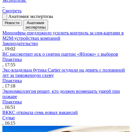
экспертизы
Смотреть
Анатомия экспертизы
Новости
Анатомия
экспертизы
Минцифры предложило усилить контроль за сим-картами в
M2M-устройствах компаний
Законодательство
, 19:02
ВС рассмотрит иск о снятии партии «Яблоко» с выборов
Практика
, 17:55
Экс-владельца бутика Cartier осудили на девять с половиной
лет за таможенную схему
Практика
, 17:18
Экономколлегия решит, кто должен возмещать ущерб при
пожаре
Практика
, 16:51
ВККС открыла семь новых вакансий
Судьи
, 16:15