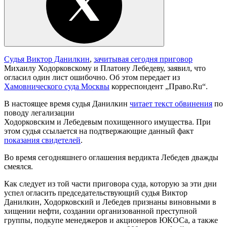
Судья Виктор Данилкин
,
зачитывая сегодня приговор
Михаилу Ходорковскому и Платону Лебедеву, заявил, что
огласил один лист ошибочно. Об этом передает из
Хамовнического суда Москвы
корреспондент „Право.Ru“.
В настоящее время судья Данилкин
читает текст обвинения
по
поводу легализации
Ходорковским и Лебедевым похищенного имущества. При
этом судья ссылается на подтвержающие данный факт
показания свидетелей
.
Во время сегодняшнего оглашения вердикта Лебедев дважды
смеялся.
Как следует из той части приговора суда, которую за эти дни
успел огласить председательствующий судья Виктор
Данилкин, Ходорковский и Лебедев признаны виновными в
хищении нефти, создании организованной преступной
группы, подкупе менеджеров и акционеров ЮКОСа, а также