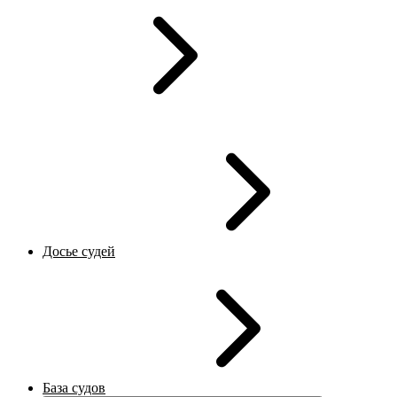
Досье судей
База судов