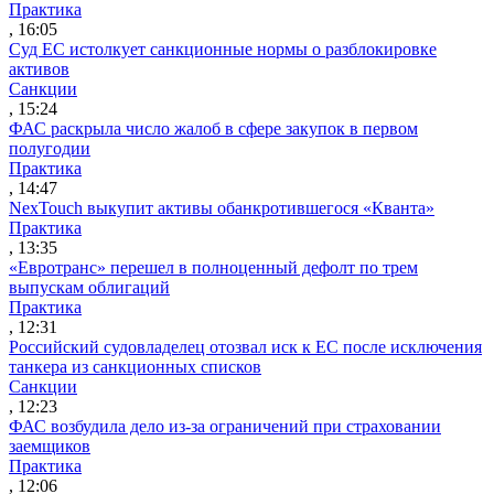
Практика
, 16:05
Суд ЕС истолкует санкционные нормы о разблокировке
активов
Санкции
, 15:24
ФАС раскрыла число жалоб в сфере закупок в первом
полугодии
Практика
, 14:47
NexTouch выкупит активы обанкротившегося «Кванта»
Практика
, 13:35
«Евротранс» перешел в полноценный дефолт по трем
выпускам облигаций
Практика
, 12:31
Российский судовладелец отозвал иск к ЕС после исключения
танкера из санкционных списков
Санкции
, 12:23
ФАС возбудила дело из-за ограничений при страховании
заемщиков
Практика
, 12:06