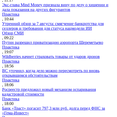
, 11:17
Экс-глава Mind Money признала вину по делу о хищении и
дала показания на других фигурантов
Практика
, 10:44
Утренний обзор за 7 августа: смягчение банкротства для
селлеров и требования для статуса нацмодели ИИ
Обзор СМИ
, 09:22
Путин разрешил приватизацию аэропорта Шереметьево
Практика
, 19:07
Wildberries начнет страховать товары от ударов дронов
Практика
, 18:56
ВС уточнил, когда дело можно пересмотреть по вновь
открывшимся обстоятельствам
Практика
, 18:06
Росреестр предложил новый механизм оспаривания
кадастровой стоимости
Практика
, 18:00
Банк «Траст» погасит 797,3 млн руб. долга перед ФНС за
«Гема-Инвест»