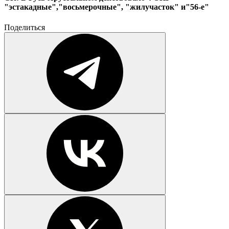
"эстакадные","восьмерочные", "жилучасток" и"56-е"
Поделиться