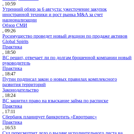
, 10:59
Утренний обзор за 6 августа: ужесточение закупок
иностранной техники и рост рынка M&A за счет
национализации
Обзор СМИ
, 09:26
Росимущество проведет новый аукцион по продаже активов
Global Spirits
Практика
, 18:50
ВС решит, отвечает ли по долгам брошенной компании новый
руководитель
Практика
, 18:47
Путин подписал закон о новых правилах комплексного
развития территорий
Законодательство
, 18:24
ВС защитил право на взыскание займа по расписке
Практика
, 17:11
Сбербанк планирует банкротить «Евротранс»
Практика
, 16:53
Суд пересмотрит дело о выдаче исполнительного листа на