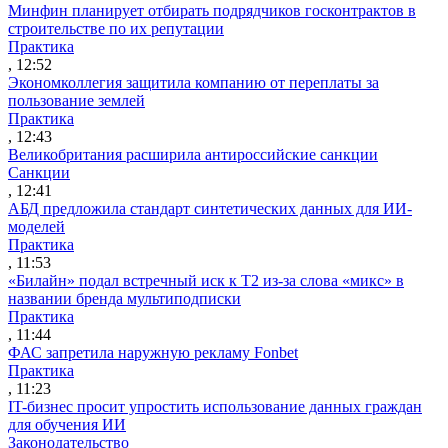
Минфин планирует отбирать подрядчиков госконтрактов в
строительстве по их репутации
Практика
, 12:52
Экономколлегия защитила компанию от переплаты за
пользование землей
Практика
, 12:43
Великобритания расширила антироссийские санкции
Санкции
, 12:41
АБД предложила стандарт синтетических данных для ИИ-
моделей
Практика
, 11:53
«Билайн» подал встречный иск к Т2 из-за слова «микс» в
названии бренда мультиподписки
Практика
, 11:44
ФАС запретила наружную рекламу Fonbet
Практика
, 11:23
IT-бизнес просит упростить использование данных граждан
для обучения ИИ
Законодательство