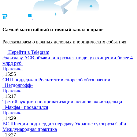
Cамый масштабный и точный канал о праве
Рассказываем о важных деловых и юридических событиях.
Перейти в Telegram
Экс-главу АСВ объявили в розыск по делу о хищении более 4
млрд руб.
Практика
, 15:55
СИП поддержал Роспатент в споре об обозначении
«Нетдолгофф»
Практика
, 15:17
Третий аукцион по приватизации активов экс-владельца
«Макфы» провалился
Практика
, 14:29
ВС Швеции подтвердил передачу Украине сухогруза Caffa
Международная практика
, 13:27