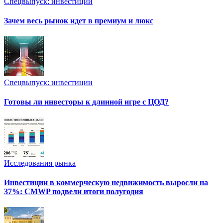
Спецвыпуск: инвестиции
Зачем весь рынок идет в премиум и люкс
Спецвыпуск: инвестиции
Готовы ли инвесторы к длинной игре с ЦОД?
Исследования рынка
Инвестиции в коммерческую недвижимость выросли на
37%: CMWP подвели итоги полугодия