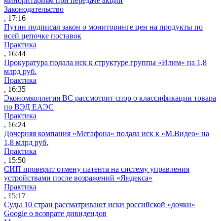
миноритариям при передаче акций
Законодательство
, 17:16
Путин подписал закон о мониторинге цен на продукты по
всей цепочке поставок
Практика
, 16:44
Прокуратура подала иск к структуре группы «Илим» на 1,8
млрд руб.
Практика
, 16:35
Экономколлегия ВС рассмотрит спор о классификации товара
по ВЭД ЕАЭС
Практика
, 16:24
Дочерняя компания «Мегафона» подала иск к «М.Видео» на
1,8 млрд руб.
Практика
, 15:50
СИП проверит отмену патента на систему управления
устройствами после возражений «Яндекса»
Практика
, 15:17
Суды 10 стран рассматривают иски российской «дочки»
Google о возврате дивидендов