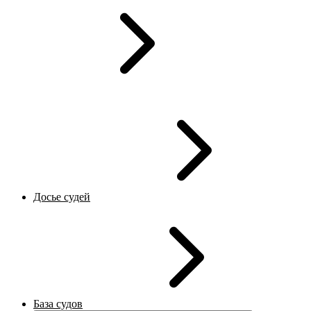
Досье судей
База судов