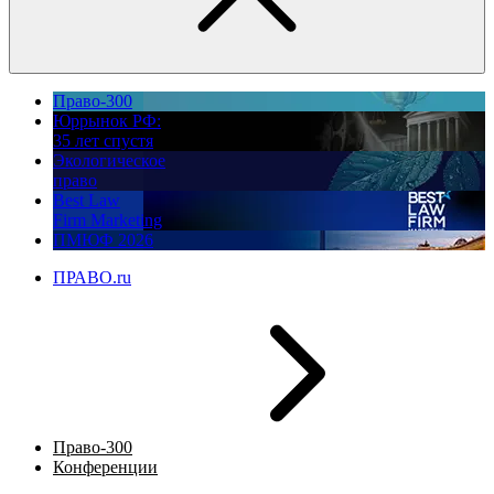
Право-300
Юррынок РФ:
35 лет спустя
Экологическое
право
Best Law
Firm Marketing
ПМЮФ 2026
ПРАВО.ru
Право-300
Конференции