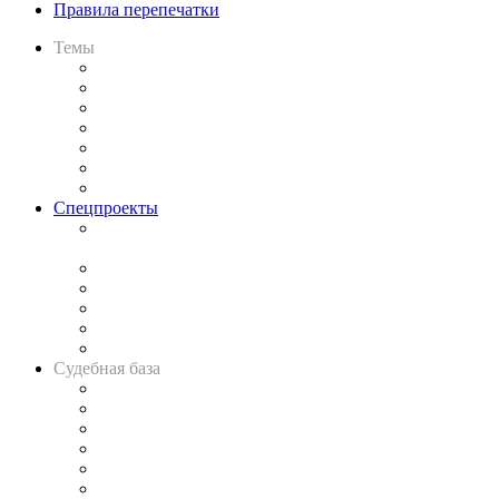
Правила перепечатки
Темы
Практика
Законодательство
Процесс
Исследования
Рынок юридических услуг
Юридическое сообщество
Важнейшие правовые темы в прессе
Спецпроекты
Подкаст «В здравом уме
и твёрдой памяти»
Legal Design
Банкротная панорама
Советы для литигаторов
Сговоры на торгах
Авто
Судебная база
Картотека арбитражных дел
Решения арбитражных судов
Календарь рассмотрения арбитражных дел
Досье судей
Информация о судах
RSS лента новостей