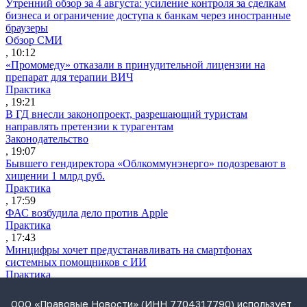
Утренний обзор за 4 августа: усиление контроля за сделкам
бизнеса и ограничение доступа к банкам через иностранные
браузеры
Обзор СМИ
, 10:12
«Промомеду» отказали в принудительной лицензии на
препарат для терапии ВИЧ
Практика
, 19:21
В ГД внесли законопроект, разрешающий туристам
направлять претензии к турагентам
Законодательство
, 19:07
Бывшего гендиректора «Облкоммунэнерго» подозревают в
хищении 1 млрд руб.
Практика
, 17:59
ФАС возбудила дело против Apple
Практика
, 17:43
Минцифры хочет предустанавливать на смартфонах
системных помощников с ИИ
Практика
, 17:33
Экс-совладельца «Азбуки вкуса» заочно судят по делу о
ООО «Правовые Новости» (ИНН 7704317790) использует