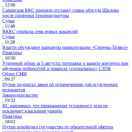
, 12:06
Самарская ККС приняла отставку главы облсуда Шилова
после проверки Генпрокуратуры
Судьи
, 11:48
ВККС открыла семь новых вакансий
Судьи
, 11:28
Власти обсуждают варианты приватизации «Сирены-Трэвел»
Практика
, 10:50
Утренний обзор за 5 августа: поправки о защите контента при
обучении нейросетей и правила «социальных» СЗПК
Обзор СМИ
, 09:37
Путин подписал закон об ограничениях для осужденных
релокантов
Законодательство
, 19:32
ВС напомнил, что прекращение уголовного дела не
исключает взыскания ущерба
Практика
, 18:02
Путин освободил государство от обязательной оферты