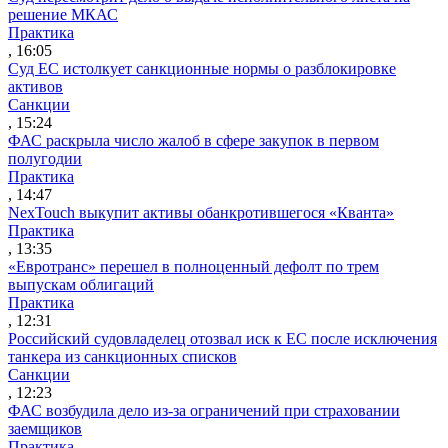
решение МКАС
Практика
, 16:05
Суд ЕС истолкует санкционные нормы о разблокировке
активов
Санкции
, 15:24
ФАС раскрыла число жалоб в сфере закупок в первом
полугодии
Практика
, 14:47
NexTouch выкупит активы обанкротившегося «Кванта»
Практика
, 13:35
«Евротранс» перешел в полноценный дефолт по трем
выпускам облигаций
Практика
, 12:31
Российский судовладелец отозвал иск к ЕС после исключения
танкера из санкционных списков
Санкции
, 12:23
ФАС возбудила дело из-за ограничений при страховании
заемщиков
Практика