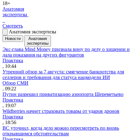
18+
Анатомия
экспертизы
Смотреть
Анатомия экспертизы
Новости
Анатомия
экспертизы
Экс-глава Mind Money признала вину по делу о хищении и
дала показания на других фигурантов
Практика
, 10:44
Утренний обзор за 7 августа: смягчение банкротства для
селлеров и требования для статуса нацмодели ИИ
Обзор СМИ
, 09:22
Путин разрешил приватизацию аэропорта Шереметьево
Практика
, 19:07
Wildberries начнет страховать товары от ударов дронов
Практика
, 18:56
ВС уточнил, когда дело можно пересмотреть по вновь
открывшимся обстоятельствам
Практика