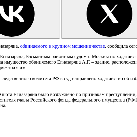
иазаряна,
обвиняемого в крупном мошенничестве
, сообщила сег
гиазаряна, Басманным районным судом г. Москвы по ходатайст
 имущество обвиняемого Егиазаряна А.Г. – здание, расположенно
ряжаться им.
 Следственного комитета РФ в суд направлено ходатайство об и
Ашота Егиазаряна было возбуждено по признакам преступлений,
стителя главы Российского фонда федерального имущества (Р
на.