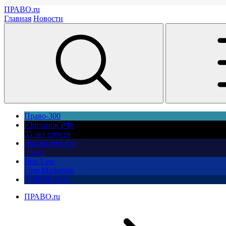
ПРАВО.ru
Главная
Новости
Право-300
Юррынок РФ:
35 лет спустя
Экологическое
право
Best Law
Firm Marketing
ПМЮФ 2026
ПРАВО.ru