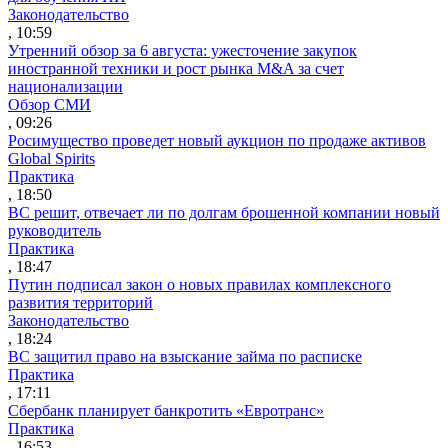
Законодательство
, 10:59
Утренний обзор за 6 августа: ужесточение закупок
иностранной техники и рост рынка M&A за счет
национализации
Обзор СМИ
, 09:26
Росимущество проведет новый аукцион по продаже активов
Global Spirits
Практика
, 18:50
ВС решит, отвечает ли по долгам брошенной компании новый
руководитель
Практика
, 18:47
Путин подписал закон о новых правилах комплексного
развития территорий
Законодательство
, 18:24
ВС защитил право на взыскание займа по расписке
Практика
, 17:11
Сбербанк планирует банкротить «Евротранс»
Практика
, 16:53