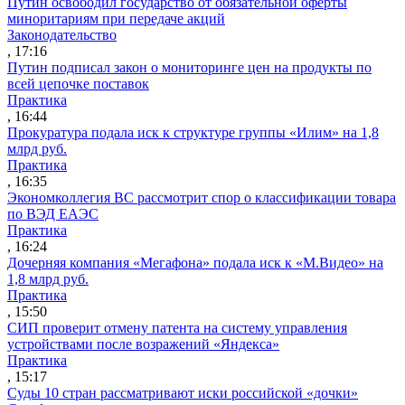
Путин освободил государство от обязательной оферты
миноритариям при передаче акций
Законодательство
, 17:16
Путин подписал закон о мониторинге цен на продукты по
всей цепочке поставок
Практика
, 16:44
Прокуратура подала иск к структуре группы «Илим» на 1,8
млрд руб.
Практика
, 16:35
Экономколлегия ВС рассмотрит спор о классификации товара
по ВЭД ЕАЭС
Практика
, 16:24
Дочерняя компания «Мегафона» подала иск к «М.Видео» на
1,8 млрд руб.
Практика
, 15:50
СИП проверит отмену патента на систему управления
устройствами после возражений «Яндекса»
Практика
, 15:17
Суды 10 стран рассматривают иски российской «дочки»