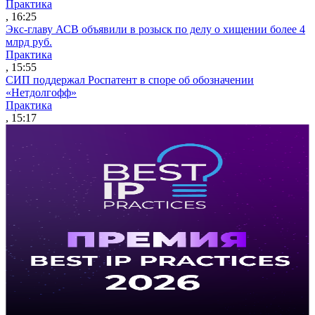
Практика
, 16:25
Экс-главу АСВ объявили в розыск по делу о хищении более 4
млрд руб.
Практика
, 15:55
СИП поддержал Роспатент в споре об обозначении
«Нетдолгофф»
Практика
, 15:17