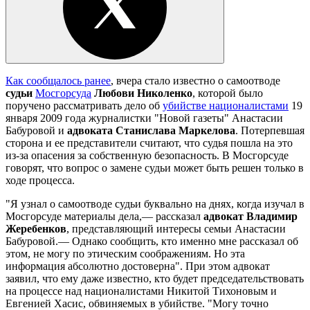
Как сообщалось ранее
, вчера стало известно о самоотводе
судьи
Мосгорсуда
Любови Николенко
, которой было
поручено рассматривать дело об
убийстве националистами
19
января 2009 года журналистки "Новой газеты" Анастасии
Бабуровой и
адвоката Станислава Маркелова
. Потерпевшая
сторона и ее представители считают, что судья пошла на это
из-за опасения за собственную безопасность. В Мосгорсуде
говорят, что вопрос о замене судьи может быть решен только в
ходе процесса.
"Я узнал о самоотводе судьи буквально на днях, когда изучал в
Мосгорсуде материалы дела,— рассказал
адвокат Владимир
Жеребенков
, представляющий интересы семьи Анастасии
Бабуровой.— Однако сообщить, кто именно мне рассказал об
этом, не могу по этическим соображениям. Но эта
информация абсолютно достоверна". При этом адвокат
заявил, что ему даже известно, кто будет председательствовать
на процессе над националистами Никитой Тихоновым и
Евгенией Хасис, обвиняемых в убийстве. "Могу точно