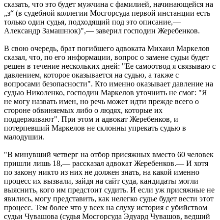
сказать, что это будет мужчина с фамилией, начинающейся на
„з“ (в судебной коллегии Мосгорсуда первой инстанции есть
только один судья, подходящий под это описание,—
Александр Замашнюк)",— заверил господин Жеребенков.
В свою очередь, брат погибшего адвоката Михаил Маркелов
сказал, что, по его информации, вопрос о замене судьи будет
решен в течение нескольких дней: "Ее самоотвод я связываю с
давлением, которое оказывается на судью, а также с
вопросами безопасности". Кто именно оказывает давление на
судью Николенко, господин Маркелов уточнить не смог: "Я
не могу назвать имен, но речь может идти прежде всего о
стороне обвиняемых либо о людях, которые их
поддерживают". При этом и адвокат Жеребенков, и
потерпевший Маркелов не склонны упрекать судью в
малодушии.
"В минувший четверг на отбор присяжных вместо 60 человек
пришли лишь 18,— рассказал адвокат Жеребенков.— И хотя
по закону никто из них не должен знать, на какой именно
процесс их вызвали, зайдя на сайт суда, кандидаты могли
выяснить, кого им предстоит судить. И если уж присяжные не
явились, могу представить, как нелегко судье будет вести этот
процесс. Тем более что у всех на слуху история с убийством
судьи Чувашова (судья Мосгорсуда Эдуард Чувашов, ведший