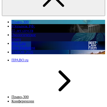
Право-300
Юррынок РФ:
35 лет спустя
Экологическое
право
Best Law
Firm Marketing
ПМЮФ 2026
ПРАВО.ru
Право-300
Конференции