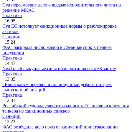
Суд пересмотрит дело о выдаче исполнительного листа на
решение МКАС
Практика
, 16:05
Суд ЕС истолкует санкционные нормы о разблокировке
активов
Санкции
, 15:24
ФАС раскрыла число жалоб в сфере закупок в первом
полугодии
Практика
, 14:47
NexTouch выкупит активы обанкротившегося «Кванта»
Практика
, 13:35
«Евротранс» перешел в полноценный дефолт по трем
выпускам облигаций
Практика
, 12:31
Российский судовладелец отозвал иск к ЕС после исключения
танкера из санкционных списков
Санкции
, 12:23
ФАС возбудила дело из-за ограничений при страховании