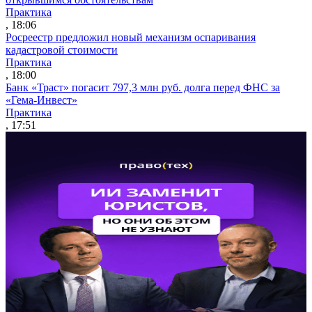
Практика
, 18:06
Росреестр предложил новый механизм оспаривания
кадастровой стоимости
Практика
, 18:00
Банк «Траст» погасит 797,3 млн руб. долга перед ФНС за
«Гема-Инвест»
Практика
, 17:51