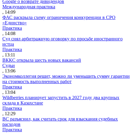
Google о возврате дивидендов
Международная практика
, 14:09
ФАС раскрыла схему ограничения конкуренции в СРО
«Единство»
Практика
, 14:08
Суд снял арбитражную оговорку по просьбе иностранного
истца
Практика
, 13:11
ВККС открыла шесть новых вакансий
Судьи
, 13:06
Экономколлегия решит, можно ли уменьшить сумму гарантии
на стоимость выполненных работ
Практика
, 13:04
Wildberries планирует запустить в 2027 году два крупных
склада в Казахстане
Практика
, 12:29
ВС разъяснил, как считать срок для взыскания судебных
расходов
Практика