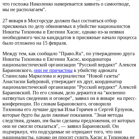
что госпожа Николенко намеревается заявить о самоотводе,
мы не располагаем".
27 января в Мосгорсуде должен был состояться отбор
присяжных по делу обвиняемых в убийстве националистов
Никиты Тихонова и Евгении Хасис, однако из-за неявки
необходимого числа кандидатов в присяжные начало процесса
было отложено на 15 февраля.
Между тем, как сообщало "Право.Ru", по утверждению друга
Никиты Тихонова и Евгении Хасис, координатора
националистической организации "Русский вердикт" Алексея
Барановского,
они не причастны
к убийству адвоката
Станислава Маркелова и журналистки "Новой газеты"
Анастасии Бабуровой, утверждает их друг, координатор
националистической организации "Русский вердикт" Алексей
Барановский. По его словам, дело держится на "косвенно
натянутых сведениях и оговоре", заявил он в январе на пресс-
конференции. По словам Барановского, оговорили
Тихонова его лучшие друзья Илья Горячев и Сергей Ерзунов,
которые будто бы дали лживые показания. "Зная методы
следствия, думаю, им были сделаны предложения, от которых
они не смогли отказаться", — заявил Барановский. Он
подчеркнул, что подсудимые не отрицают того, что они
националисты, однако он просит судить Хасис и Тихонова не