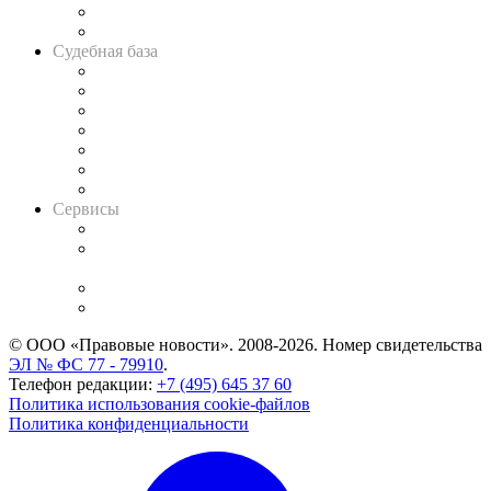
Сговоры на торгах
Авто
Судебная база
Картотека арбитражных дел
Решения арбитражных судов
Календарь рассмотрения арбитражных дел
Досье судей
Информация о судах
RSS лента новостей
Вакансии для юристов
Сервисы
Справочно-правовая система
Casebook: мониторинг дел
и компаний
Caselook: поиск и анализ практики
CASE.ONE: управление юридической службой
© ООО «Правовые новости». 2008-2026.
Номер свидетельства
ЭЛ № ФС 77 - 79910
.
Телефон редакции:
+7 (495) 645 37 60
Политика использования cookie-файлов
Политика конфиденциальности