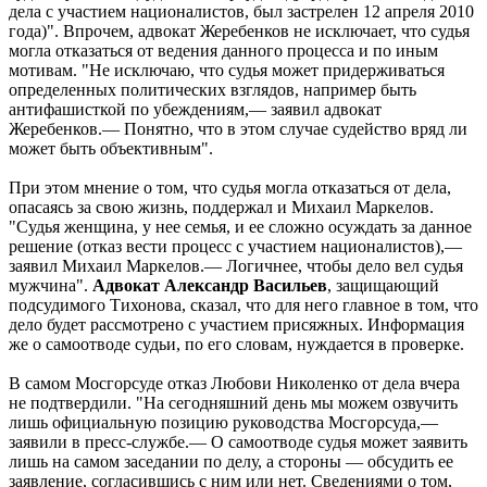
дела с участием националистов, был застрелен 12 апреля 2010
года)". Впрочем, адвокат Жеребенков не исключает, что судья
могла отказаться от ведения данного процесса и по иным
мотивам. "Не исключаю, что судья может придерживаться
определенных политических взглядов, например быть
антифашисткой по убеждениям,— заявил адвокат
Жеребенков.— Понятно, что в этом случае судейство вряд ли
может быть объективным".
При этом мнение о том, что судья могла отказаться от дела,
опасаясь за свою жизнь, поддержал и Михаил Маркелов.
"Судья женщина, у нее семья, и ее сложно осуждать за данное
решение (отказ вести процесс с участием националистов),—
заявил Михаил Маркелов.— Логичнее, чтобы дело вел судья
мужчина".
Адвокат Александр Васильев
, защищающий
подсудимого Тихонова, сказал, что для него главное в том, что
дело будет рассмотрено с участием присяжных. Информация
же о самоотводе судьи, по его словам, нуждается в проверке.
В самом Мосгорсуде отказ Любови Николенко от дела вчера
не подтвердили. "На сегодняшний день мы можем озвучить
лишь официальную позицию руководства Мосгорсуда,—
заявили в пресс-службе.— О самоотводе судья может заявить
лишь на самом заседании по делу, а стороны — обсудить ее
заявление, согласившись с ним или нет. Сведениями о том,