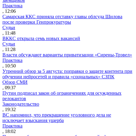
заемщиков
Практика
, 12:06
Самарская ККС приняла отставку главы облсуда Шилова
после проверки Генпрокуратуры
Судьи
, 11:48
ВККС открыла семь новых вакансий
Судьи
, 11:28
Власти обсуждают варианты приватизации «Сирены-Трэвел»
Практика
, 10:50
Утренний обзор за 5 августа: поправки о защите контента при
обучении нейросетей и правила «социальных» СЗПК
Обзор СМИ
, 09:37
Путин подписал закон об ограничениях для осужденных
релокантов
Законодательство
, 19:32
ВС напомнил, что прекращение уголовного дела не
исключает взыскания ущерба
Практика
, 18:02