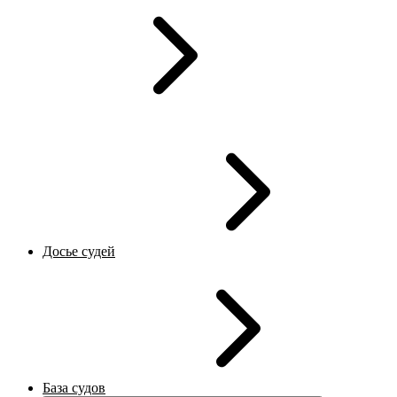
Досье судей
База судов