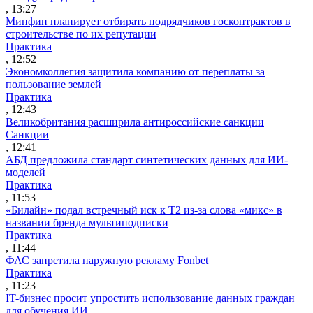
, 13:27
Минфин планирует отбирать подрядчиков госконтрактов в
строительстве по их репутации
Практика
, 12:52
Экономколлегия защитила компанию от переплаты за
пользование землей
Практика
, 12:43
Великобритания расширила антироссийские санкции
Санкции
, 12:41
АБД предложила стандарт синтетических данных для ИИ-
моделей
Практика
, 11:53
«Билайн» подал встречный иск к Т2 из-за слова «микс» в
названии бренда мультиподписки
Практика
, 11:44
ФАС запретила наружную рекламу Fonbet
Практика
, 11:23
IT-бизнес просит упростить использование данных граждан
для обучения ИИ