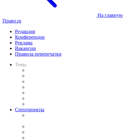
На главную
Право.ru
Редакция
Конференции
Реклама
Вакансии
Правила перепечатки
Темы
Практика
Законодательство
Процесс
Исследования
Рынок юридических услуг
Юридическое сообщество
Важнейшие правовые темы в прессе
Спецпроекты
Подкаст «В здравом уме
и твёрдой памяти»
Legal Design
Банкротная панорама
Советы для литигаторов