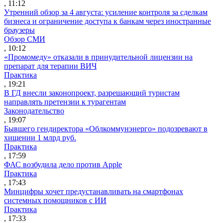
, 11:12
Утренний обзор за 4 августа: усиление контроля за сделкам
бизнеса и ограничение доступа к банкам через иностранные
браузеры
Обзор СМИ
, 10:12
«Промомеду» отказали в принудительной лицензии на
препарат для терапии ВИЧ
Практика
, 19:21
В ГД внесли законопроект, разрешающий туристам
направлять претензии к турагентам
Законодательство
, 19:07
Бывшего гендиректора «Облкоммунэнерго» подозревают в
хищении 1 млрд руб.
Практика
, 17:59
ФАС возбудила дело против Apple
Практика
, 17:43
Минцифры хочет предустанавливать на смартфонах
системных помощников с ИИ
Практика
, 17:33