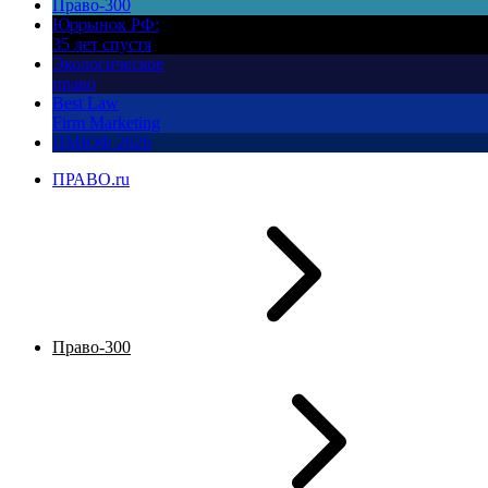
Право-300
Юррынок РФ:
35 лет спустя
Экологическое
право
Best Law
Firm Marketing
ПМЮФ 2026
ПРАВО.ru
Право-300