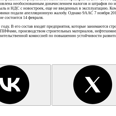
словлена необоснованным доначислением налогов и штрафов по 
ибыль и НДС с новостроек, еще не введенных в эксплуатацию. 
говики подали апелляционную жалобу. Однако 9ААС 7 ноября 
е состоится 14 февраля.
оду. В его состав входят предприятия, которые занимаются ст
 ПИФами, производством строительных материалов, нефтехимией
вительственной комиссией по повышению устойчивости развити