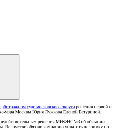
арбитражном суде московского округа
решения первой и
 экс-мэра Москвы Юрия Лужкова Еленой Батуриной.
нии недействительным решения МИФНС№3 об обязании
ды. Ведомство обязало компанию уплатить недоимку по