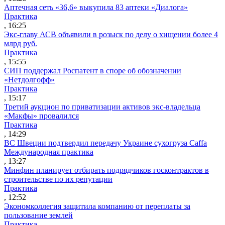
Аптечная сеть «36,6» выкупила 83 аптеки «Диалога»
Практика
, 16:25
Экс-главу АСВ объявили в розыск по делу о хищении более 4
млрд руб.
Практика
, 15:55
СИП поддержал Роспатент в споре об обозначении
«Нетдолгофф»
Практика
, 15:17
Третий аукцион по приватизации активов экс-владельца
«Макфы» провалился
Практика
, 14:29
ВС Швеции подтвердил передачу Украине сухогруза Caffa
Международная практика
, 13:27
Минфин планирует отбирать подрядчиков госконтрактов в
строительстве по их репутации
Практика
, 12:52
Экономколлегия защитила компанию от переплаты за
пользование землей
Практика