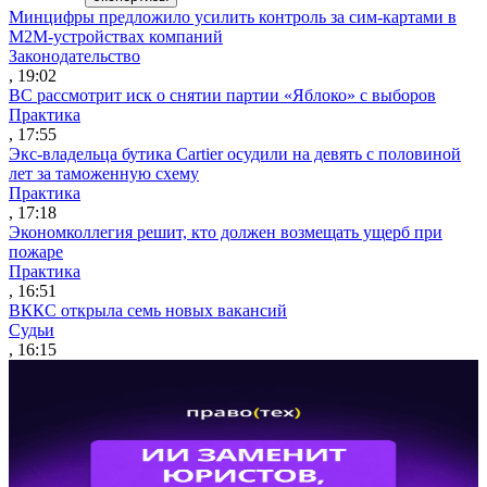
Минцифры предложило усилить контроль за сим-картами в
M2M-устройствах компаний
Законодательство
, 19:02
ВС рассмотрит иск о снятии партии «Яблоко» с выборов
Практика
, 17:55
Экс-владельца бутика Cartier осудили на девять с половиной
лет за таможенную схему
Практика
, 17:18
Экономколлегия решит, кто должен возмещать ущерб при
пожаре
Практика
, 16:51
ВККС открыла семь новых вакансий
Судьи
, 16:15