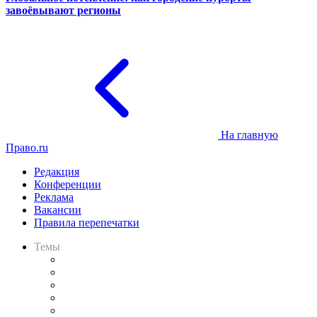
завоёвывают регионы
На главную
Право.ru
Редакция
Конференции
Реклама
Вакансии
Правила перепечатки
Темы
Практика
Законодательство
Процесс
Исследования
Рынок юридических услуг