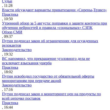
Судьи
, 11:28
Власти обсуждают варианты приватизации «Сирены-Трэвел»
Практика
, 10:50
Утренний обзор за 5 августа: поправки о защите контента при
обучении нейросетей и правила «социальных» СЗПК
Обзор СМИ
, 09:37
Путин подписал закон об ограничениях для осужденных
релокантов
Законодательство
, 19:32
ВС напомнил, что прекращение уголовного дела не
исключает взыскания ущерба
Практика
, 18:02
Путин освободил государство от обязательной оферты
миноритариям при передаче акций
Законодательство
, 17:16
Путин подписал закон о мониторинге цен на продукты по
всей цепочке поставок
Практика
, 16:44