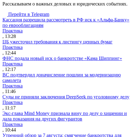
Рассказываем о важных деловых и юридических событиях.
Перейти в Telegram
Кассация разрешила рассмотреть в РФ иск к «Альфа-Банку»
по еврооблигациям
Практика
, 13:28
ЦБ ужесточил требования к листингу ценных бумаг
Практика
, 12:44
ФНС подала новый иск о банкротстве «Кама Шиппинг»
Практика
, 12:17
ВС подтвердил доначисление пошлин за модернизацию
самолета
Практика
, 11:46
Суды не приняли заключения DeepSeek по уголовному делу
Практика
, 11:17
Экс-глава Mind Money признала вину по делу о хищении и
дала показания на других фигурантов
Практика
, 10:44
Утренний обзор за 7 августа: смягчение банкротства для