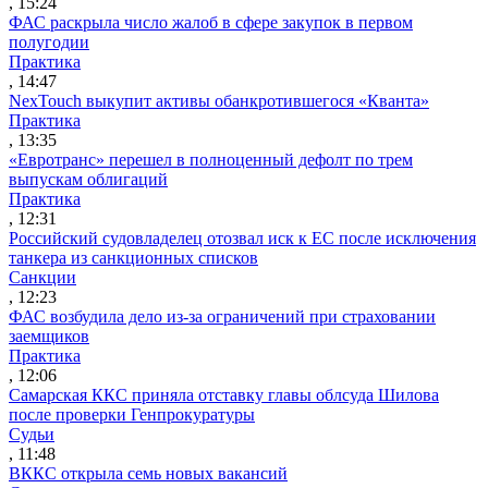
, 15:24
ФАС раскрыла число жалоб в сфере закупок в первом
полугодии
Практика
, 14:47
NexTouch выкупит активы обанкротившегося «Кванта»
Практика
, 13:35
«Евротранс» перешел в полноценный дефолт по трем
выпускам облигаций
Практика
, 12:31
Российский судовладелец отозвал иск к ЕС после исключения
танкера из санкционных списков
Санкции
, 12:23
ФАС возбудила дело из-за ограничений при страховании
заемщиков
Практика
, 12:06
Самарская ККС приняла отставку главы облсуда Шилова
после проверки Генпрокуратуры
Судьи
, 11:48
ВККС открыла семь новых вакансий