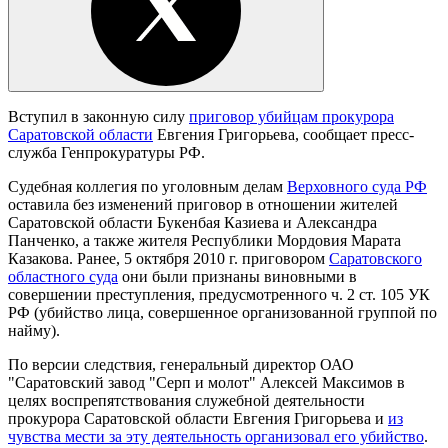
Вступил в законную силу
приговор убийцам прокурора
Саратовской области
Евгения Григорьева, сообщает пресс-
служба Генпрокуратуры РФ.
Судебная коллегия по уголовным делам
Верховного суда РФ
оставила без изменений приговор в отношении жителей
Саратовской области Букенбая Казиева и Александра
Панченко, а также жителя Республики Мордовия Марата
Казакова. Ранее, 5 октября 2010 г. приговором
Саратовского
областного суда
они были признаны виновными в
совершении преступления, предусмотренного ч. 2 ст. 105 УК
РФ (убийство лица, совершенное организованной группой по
найму).
По версии следствия, генеральный директор ОАО
"Саратовский завод "Серп и молот" Алексей Максимов в
целях воспрепятствования служебной деятельности
прокурора Саратовской области Евгения Григорьева и
из
чувства мести за эту деятельность организовал его убийство
.