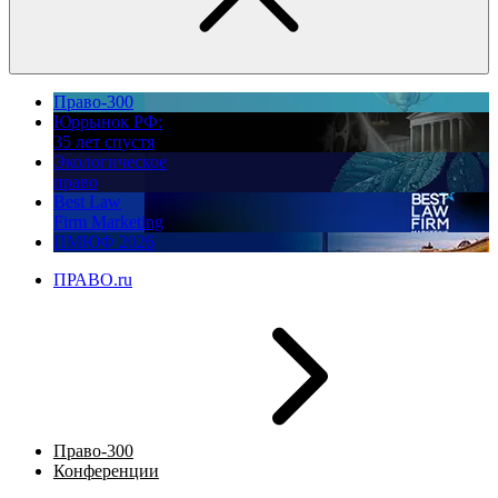
Право-300
Юррынок РФ:
35 лет спустя
Экологическое
право
Best Law
Firm Marketing
ПМЮФ 2026
ПРАВО.ru
Право-300
Конференции