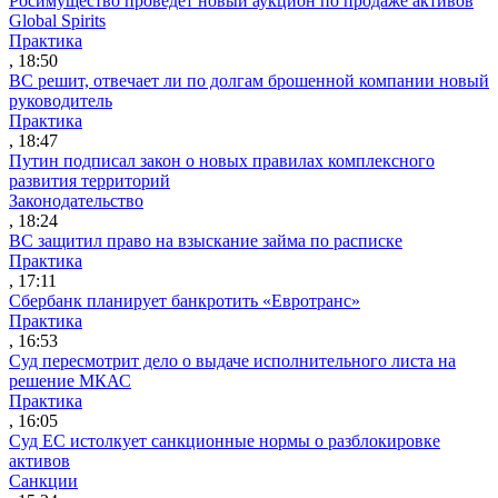
Росимущество проведет новый аукцион по продаже активов
Global Spirits
Практика
, 18:50
ВС решит, отвечает ли по долгам брошенной компании новый
руководитель
Практика
, 18:47
Путин подписал закон о новых правилах комплексного
развития территорий
Законодательство
, 18:24
ВС защитил право на взыскание займа по расписке
Практика
, 17:11
Сбербанк планирует банкротить «Евротранс»
Практика
, 16:53
Суд пересмотрит дело о выдаче исполнительного листа на
решение МКАС
Практика
, 16:05
Суд ЕС истолкует санкционные нормы о разблокировке
активов
Санкции