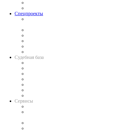
Юридическое сообщество
Важнейшие правовые темы в прессе
Спецпроекты
Подкаст «В здравом уме
и твёрдой памяти»
Legal Design
Банкротная панорама
Советы для литигаторов
Сговоры на торгах
Авто
Судебная база
Картотека арбитражных дел
Решения арбитражных судов
Календарь рассмотрения арбитражных дел
Досье судей
Информация о судах
RSS лента новостей
Вакансии для юристов
Сервисы
Справочно-правовая система
Casebook: мониторинг дел
и компаний
Caselook: поиск и анализ практики
CASE.ONE: управление юридической службой