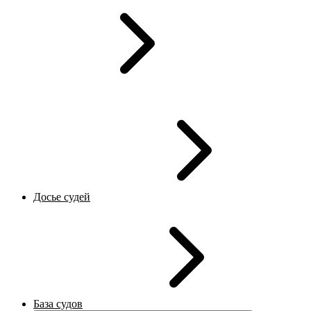
Досье судей
База судов