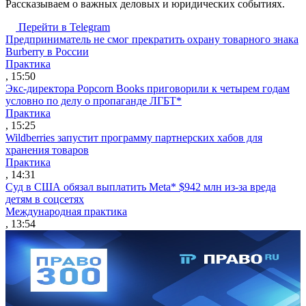
Рассказываем о важных деловых и юридических событиях.
Перейти в Telegram
Предприниматель не смог прекратить охрану товарного знака
Burberry в России
Практика
, 15:50
Экс-директора Popcorn Books приговорили к четырем годам
условно по делу о пропаганде ЛГБТ*
Практика
, 15:25
Wildberries запустит программу партнерских хабов для
хранения товаров
Практика
, 14:31
Суд в США обязал выплатить Meta* $942 млн из-за вреда
детям в соцсетях
Международная практика
, 13:54