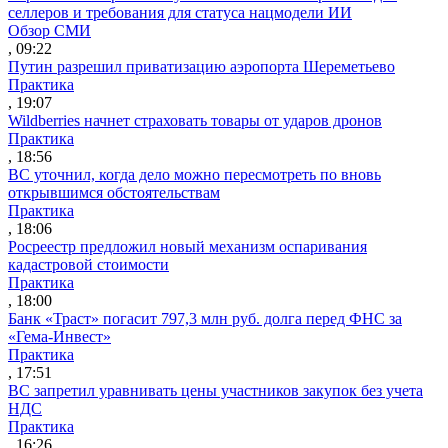
селлеров и требования для статуса нацмодели ИИ
Обзор СМИ
, 09:22
Путин разрешил приватизацию аэропорта Шереметьево
Практика
, 19:07
Wildberries начнет страховать товары от ударов дронов
Практика
, 18:56
ВС уточнил, когда дело можно пересмотреть по вновь
открывшимся обстоятельствам
Практика
, 18:06
Росреестр предложил новый механизм оспаривания
кадастровой стоимости
Практика
, 18:00
Банк «Траст» погасит 797,3 млн руб. долга перед ФНС за
«Гема-Инвест»
Практика
, 17:51
ВС запретил уравнивать цены участников закупок без учета
НДС
Практика
, 16:26