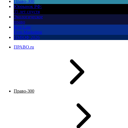
Право-300
Юррынок РФ:
35 лет спустя
Экологическое
право
Best Law
Firm Marketing
ПМЮФ 2026
ПРАВО.ru
Право-300