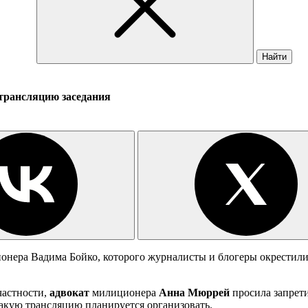
Найти
трансляцию заседания
онера Вадима Бойко, которого журналисты и блогеры окрестил
частности,
адвокат
милиционера
Анна Мюррей
просила запрети
акую трансляцию планируется организовать.