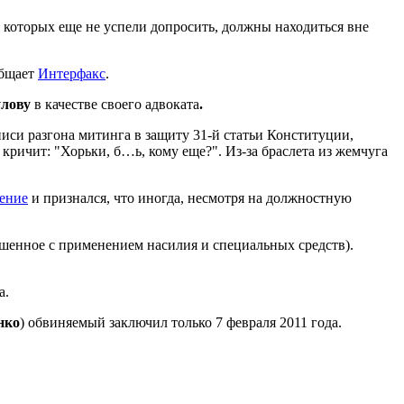
и, которых еще не успели допросить, должны находиться вне
общает
Интерфакс
.
улову
в качестве своего адвоката
.
иси разгона митинга в защиту 31-й статьи Конституции,
кричит: "Хорьки, б…ь, кому еще?". Из-за браслета из жемчуга
ление
и признался, что иногда, несмотря на должностную
шенное с применением насилия и специальных средств).
а.
нко
) обвиняемый заключил только 7 февраля 2011 года.