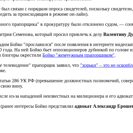
т был связан с порядком опроса свидетелей, поскольку свидетел
следить за происходящим в режиме он-лайн).
жного прапорщика" в прокуратуру было отклонено судом, — со
итрия Семенова, который просил привлечь к делу
Валентину Д
дим Бойко "прославился" после появления в интернете видеозап
 года. На ней Бойко бьет оппозиционеров дубинкой по голове и 
и блогеры окрестили
Бойко "жемчужным прапорщиком"
.
е телевидение" прапорщик заявил, что
"хорьки" – это не оскорб
ве.
 статьи 286 УК РФ (превышение должностных полномочий, совер
 свою вину.
числе из-за нападений неизвестных на милиционера и его адвокат
(ранее интересы Бойко представлял
адвокат Александр Ероше