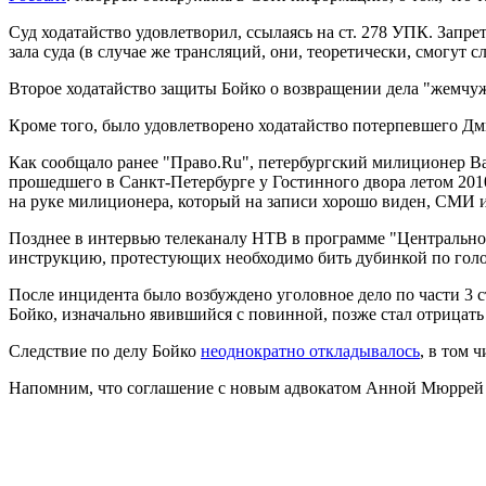
Суд ходатайство удовлетворил, ссылаясь на ст. 278 УПК. Запре
зала суда (в случае же трансляций, они, теоретически, смогут 
Второе ходатайство защиты Бойко о возвращении дела "жемчу
Кроме того, было удовлетворено ходатайство потерпевшего Дм
Как сообщало ранее "Право.Ru", петербургский милиционер Ва
прошедшего в Санкт-Петербурге у Гостинного двора летом 2010
на руке милиционера, который на записи хорошо виден, СМИ 
Позднее в интервью телеканалу НТВ в программе "Центрально
инструкцию, протестующих необходимо бить дубинкой по голо
После инцидента было возбуждено уголовное дело по части 3
Бойко, изначально явившийся с повинной, позже стал отрицать
Следствие по делу Бойко
неоднократно откладывалось
, в том 
Напомним, что соглашение с новым адвокатом Анной Мюррей 