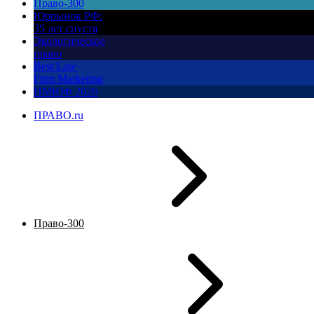
Право-300
Юррынок РФ:
35 лет спустя
Экологическое
право
Best Law
Firm Marketing
ПМЮФ 2026
ПРАВО.ru
Право-300