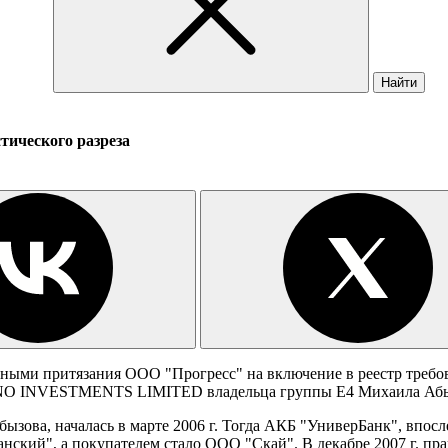
Найти
тического разреза
ыми притязания ООО "Прогресс" на включение в реестр требов
ENO INVESTMENTS LIMITED владельца группы Е4 Михаила Абы
ызова, началась в марте 2006 г. Тогда АКБ "УниверБанк", впос
ский", а покупателем стало ООО "Скай". В декабре 2007 г. прав