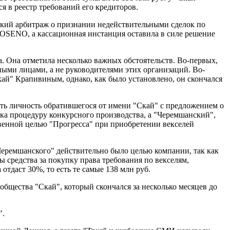
я в реестр требований его кредиторов.
вский арбитраж о признании недействительными сделок по
OSENO, а кассационная инстанция оставила в силе решение
. Она отметила несколько важных обстоятельств. Во-первых,
ными лицами, а не руководителями этих организаций. Во-
кай" Крапивиным, однако, как было установлено, он скончался
ть личность обратившегося от имени "Скай" с предложением о
нка процедуру конкурсного производства, а "Черемшанский",
твенной целью "Прогресса" при приобретении векселей
"Черемшанского" действительно было целью компании, так как
ы средства за покупку права требования по векселям,
отдаст 30%, то есть те самые 138 млн руб.
бщества "Скай", который скончался за несколько месяцев до
".