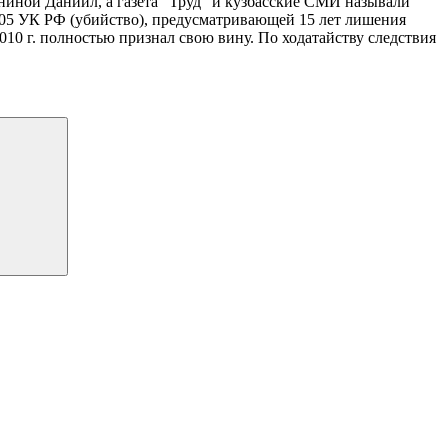
иной Даниил, а газета "Труд" и кузбасские СМИ называли
105 УК РФ (убийство), предусматривающей 15 лет лишения
010 г. полностью признал свою вину. По ходатайству следствия