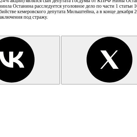
(24% акций) являлся сын депутата Госдумы от КПРФ Нины Остан
иила Останина расследуется уголовное дело по части 1 статьи 
бийстве кемеровского депутата Мильштейна, а в конце декабря 2
аключения под стражу.