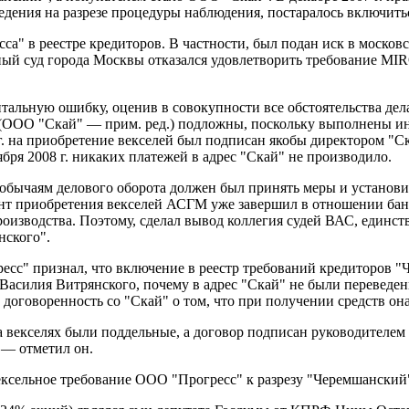
едения на разрезе процедуры наблюдения, постаралось включитьс
са" в реестре кредиторов. В частности, был подан иск в моско
й суд города Москвы отказался удовлетворить требование MIR
альную ошибку, оценив в совокупности все обстоятельства дела
а (ООО "Скай" — прим. ред.) подложны, поскольку выполнены и
г. на приобретение векселей был подписан якобы директором "С
тября 2008 г. никаких платежей в адрес "Скай" не производило.
обычаям делового оборота должен был принять меры и установи
омент приобретения векселей АСГМ уже завершил в отношении ба
оизводства. Поэтому, сделал вывод коллегия судей ВАС, единс
нского".
ресс" признал, что включение в реестр требований кредиторов 
 Василия Витрянского, почему в адрес "Скай" не были переведен
договоренность со "Скай" о том, что при получении средств она 
векселях были поддельные, а договор подписан руководителем о
 — отметил он.
сельное требование ООО "Прогресс" к разрезу "Черемшанский