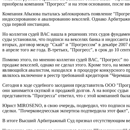
приобрела компания "Прогресс" и на этом основании, после вв
Компания Абызова пыталась заблокировать появление "Прогрес
индоссированию и авалированию векселей. Однако Арбитражны
суда первой инстанции.
Но коллегия судей ВАС нашла в решениях этих судов фундамент
суды установили, что подписи на векселях банка и индоссант
вторых, договор между "Скай" и "Прогрессом" в декабре 2007 
в апреле того же года. В-третьих, "Прогресс", в срок до 10 сен
Помимо этого, по мнению коллегии судей ВАС, "Прогресс" по 
продаже векселей, однако не сделал этого. Кроме того, на м
являющийся авалистом, находился в процедуре конкурсного пр
являлось включение в реестр требований кредиторов "Черемша
Сегодня в ходе судебного заседания представитель ООО "Прог
они занимается скупкой и продажей долгов. А на вопрос судьи
представитель "Прогресса" ответил, что с этой компанией была 
Юрист MIROSENO, в свою очередь, подвердил, что подписи на 
сделки. "Почерковедчесская экпертиза подтвердила этот факт",
В итоге Высший Арбитражный Суд признал отсутствующим век