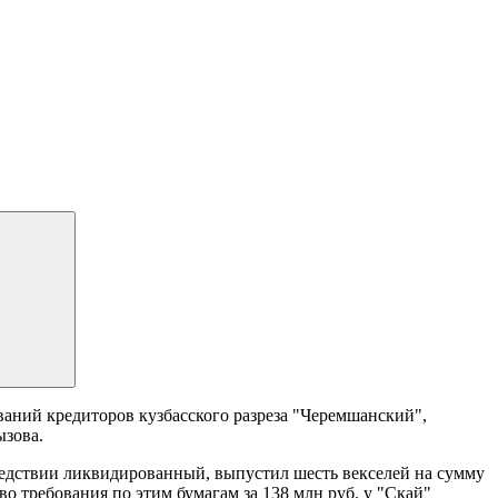
аний кредиторов кузбасского разреза "Черемшанский",
зова.
ледствии ликвидированный, выпустил шесть векселей на сумму
о требования по этим бумагам за 138 млн руб. у "Скай"