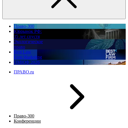
Право-300
Юррынок РФ:
35 лет спустя
Экологическое
право
Best Law
Firm Marketing
ПМЮФ 2026
ПРАВО.ru
Право-300
Конференции