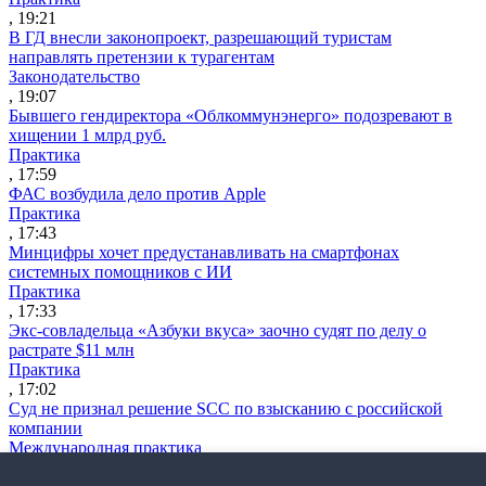
, 19:21
В ГД внесли законопроект, разрешающий туристам
направлять претензии к турагентам
Законодательство
, 19:07
Бывшего гендиректора «Облкоммунэнерго» подозревают в
хищении 1 млрд руб.
Практика
, 17:59
ФАС возбудила дело против Apple
Практика
, 17:43
Минцифры хочет предустанавливать на смартфонах
системных помощников с ИИ
Практика
, 17:33
Экс-совладельца «Азбуки вкуса» заочно судят по делу о
растрате $11 млн
Практика
, 17:02
Суд не признал решение SCC по взысканию с российской
компании
Международная практика
, 17:01