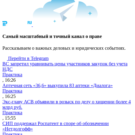
Cамый масштабный и точный канал о праве
Рассказываем о важных деловых и юридических событиях.
Перейти в Telegram
ВС запретил уравнивать цены участников закупок без учета
НДС
Практика
, 16:26
Аптечная сеть «36,6» выкупила 83 аптеки «Диалога»
Практика
, 16:25
Экс-главу АСВ объявили в розыск по делу о хищении более 4
млрд руб.
Практика
, 15:55
СИП поддержал Роспатент в споре об обозначении
«Нетдолгофф»
Практика