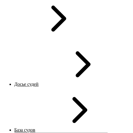
Досье судей
База судов