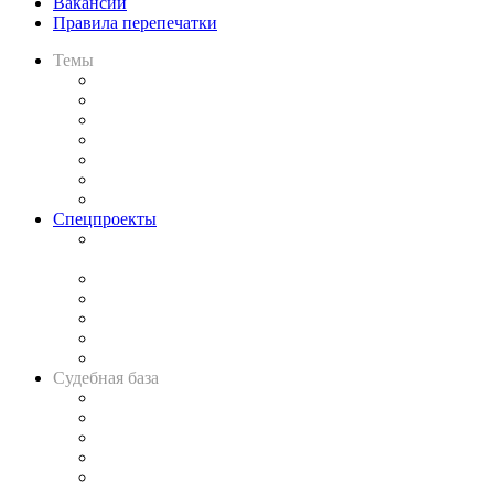
Вакансии
Правила перепечатки
Темы
Практика
Законодательство
Процесс
Исследования
Рынок юридических услуг
Юридическое сообщество
Важнейшие правовые темы в прессе
Спецпроекты
Подкаст «В здравом уме
и твёрдой памяти»
Legal Design
Банкротная панорама
Советы для литигаторов
Сговоры на торгах
Авто
Судебная база
Картотека арбитражных дел
Решения арбитражных судов
Календарь рассмотрения арбитражных дел
Досье судей
Информация о судах