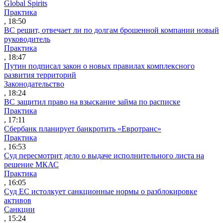
Global Spirits
Практика
, 18:50
ВС решит, отвечает ли по долгам брошенной компании новый
руководитель
Практика
, 18:47
Путин подписал закон о новых правилах комплексного
развития территорий
Законодательство
, 18:24
ВС защитил право на взыскание займа по расписке
Практика
, 17:11
Сбербанк планирует банкротить «Евротранс»
Практика
, 16:53
Суд пересмотрит дело о выдаче исполнительного листа на
решение МКАС
Практика
, 16:05
Суд ЕС истолкует санкционные нормы о разблокировке
активов
Санкции
, 15:24