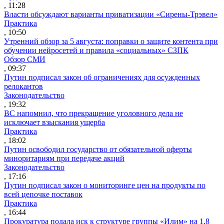
, 11:28
Власти обсуждают варианты приватизации «Сирены-Трэвел»
Практика
, 10:50
Утренний обзор за 5 августа: поправки о защите контента при
обучении нейросетей и правила «социальных» СЗПК
Обзор СМИ
, 09:37
Путин подписал закон об ограничениях для осужденных
релокантов
Законодательство
, 19:32
ВС напомнил, что прекращение уголовного дела не
исключает взыскания ущерба
Практика
, 18:02
Путин освободил государство от обязательной оферты
миноритариям при передаче акций
Законодательство
, 17:16
Путин подписал закон о мониторинге цен на продукты по
всей цепочке поставок
Практика
, 16:44
Прокуратура подала иск к структуре группы «Илим» на 1,8