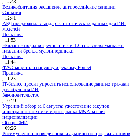
, 12:43
Великобритания расширила антироссийские санкции
Санкции
, 12:41
АБД предложила стандарт синтетических данных для ИИ-
моделей
Практика
, 11:53
«Билайн» подал встречный иск к Т2 из-за слова «микс» в
названии бренда мультиподписки
Практика
, 11:44
ФАС запретила наружную рекламу Fonbet
Практика
, 11:23
IT-бизнес просит упростить использование данных граждан
для обучения ИИ
Законодательство
, 10:59
Утренний обзор за 6 августа: ужесточение закупок
иностранной техники и рост рынка M&A за счет
национализации
Обзор СМИ
, 09:26
Росимущество проведет новый аукцион по продаже активов