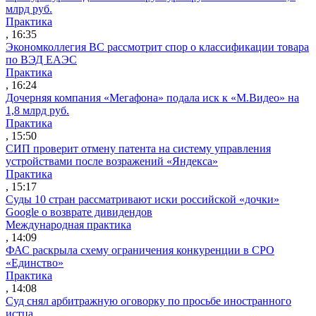
млрд руб.
Практика
, 16:35
Экономколлегия ВС рассмотрит спор о классификации товара
по ВЭД ЕАЭС
Практика
, 16:24
Дочерняя компания «Мегафона» подала иск к «М.Видео» на
1,8 млрд руб.
Практика
, 15:50
СИП проверит отмену патента на систему управления
устройствами после возражений «Яндекса»
Практика
, 15:17
Суды 10 стран рассматривают иски российской «дочки»
Google о возврате дивидендов
Международная практика
, 14:09
ФАС раскрыла схему ограничения конкуренции в СРО
«Единство»
Практика
, 14:08
Суд снял арбитражную оговорку по просьбе иностранного
истца