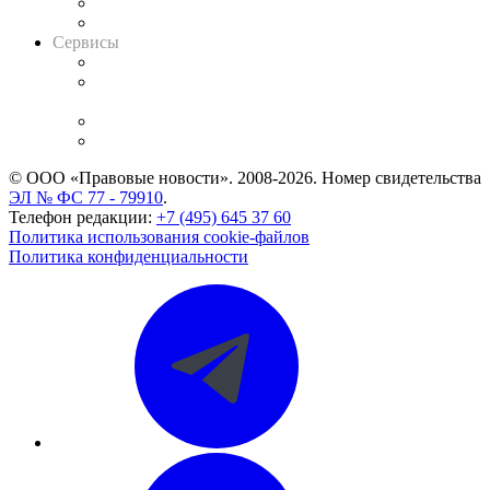
RSS лента новостей
Вакансии для юристов
Сервисы
Справочно-правовая система
Casebook: мониторинг дел
и компаний
Caselook: поиск и анализ практики
CASE.ONE: управление юридической службой
© ООО «Правовые новости». 2008-2026.
Номер свидетельства
ЭЛ № ФС 77 - 79910
.
Телефон редакции:
+7 (495) 645 37 60
Политика использования cookie-файлов
Политика конфиденциальности