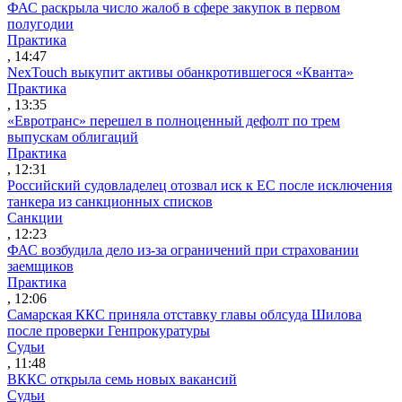
ФАС раскрыла число жалоб в сфере закупок в первом
полугодии
Практика
, 14:47
NexTouch выкупит активы обанкротившегося «Кванта»
Практика
, 13:35
«Евротранс» перешел в полноценный дефолт по трем
выпускам облигаций
Практика
, 12:31
Российский судовладелец отозвал иск к ЕС после исключения
танкера из санкционных списков
Санкции
, 12:23
ФАС возбудила дело из-за ограничений при страховании
заемщиков
Практика
, 12:06
Самарская ККС приняла отставку главы облсуда Шилова
после проверки Генпрокуратуры
Судьи
, 11:48
ВККС открыла семь новых вакансий
Судьи