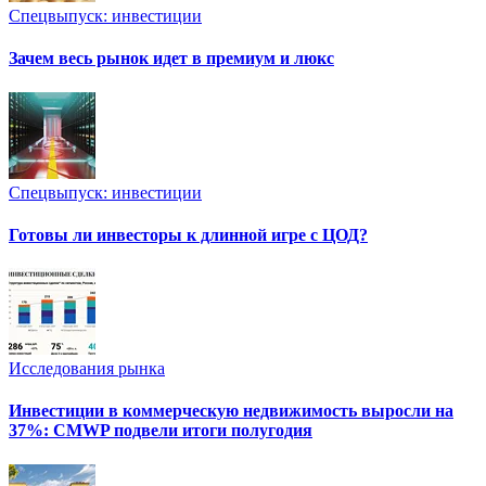
Спецвыпуск: инвестиции
Зачем весь рынок идет в премиум и люкс
Спецвыпуск: инвестиции
Готовы ли инвесторы к длинной игре с ЦОД?
Исследования рынка
Инвестиции в коммерческую недвижимость выросли на
37%: CMWP подвели итоги полугодия