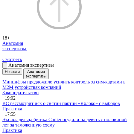
18+
Анатомия
экспертизы
Смотреть
Анатомия экспертизы
Новости
Анатомия
экспертизы
Минцифры предложило усилить контроль за сим-картами в
M2M-устройствах компаний
Законодательство
, 19:02
ВС рассмотрит иск о снятии партии «Яблоко» с выборов
Практика
, 17:55
Экс-владельца бутика Cartier осудили на девять с половиной
лет за таможенную схему
Практика