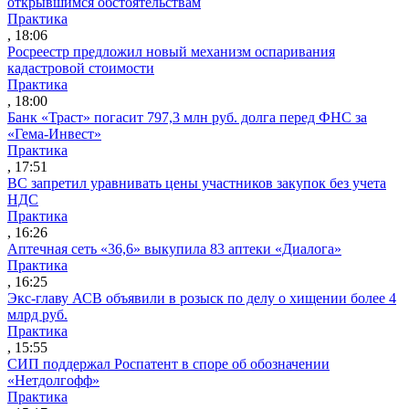
открывшимся обстоятельствам
Практика
, 18:06
Росреестр предложил новый механизм оспаривания
кадастровой стоимости
Практика
, 18:00
Банк «Траст» погасит 797,3 млн руб. долга перед ФНС за
«Гема-Инвест»
Практика
, 17:51
ВС запретил уравнивать цены участников закупок без учета
НДС
Практика
, 16:26
Аптечная сеть «36,6» выкупила 83 аптеки «Диалога»
Практика
, 16:25
Экс-главу АСВ объявили в розыск по делу о хищении более 4
млрд руб.
Практика
, 15:55
СИП поддержал Роспатент в споре об обозначении
«Нетдолгофф»
Практика