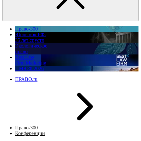
Право-300
Юррынок РФ:
35 лет спустя
Экологическое
право
Best Law
Firm Marketing
ПМЮФ 2026
ПРАВО.ru
Право-300
Конференции