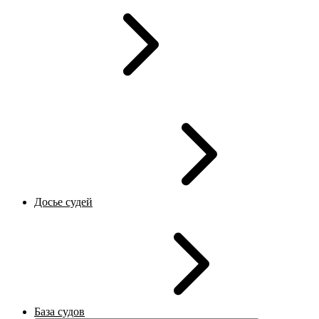
Досье судей
База судов