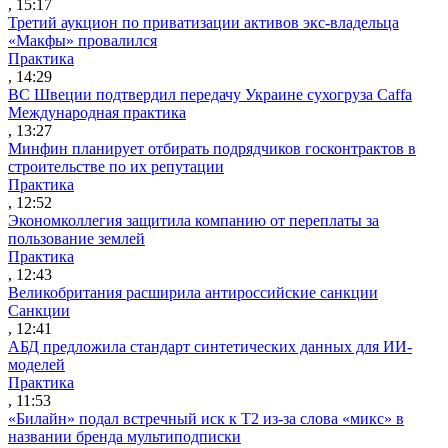
, 15:17
Третий аукцион по приватизации активов экс-владельца
«Макфы» провалился
Практика
, 14:29
ВС Швеции подтвердил передачу Украине сухогруза Caffa
Международная практика
, 13:27
Минфин планирует отбирать подрядчиков госконтрактов в
строительстве по их репутации
Практика
, 12:52
Экономколлегия защитила компанию от переплаты за
пользование землей
Практика
, 12:43
Великобритания расширила антироссийские санкции
Санкции
, 12:41
АБД предложила стандарт синтетических данных для ИИ-
моделей
Практика
, 11:53
«Билайн» подал встречный иск к Т2 из-за слова «микс» в
названии бренда мультиподписки