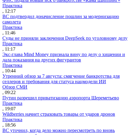
ФНС подала новый иск о банкротстве «Кама Шиппинг»
Практика
, 12:17
ВС подтвердил доначисление пошлин за модернизацию
самолета
Практика
, 11:46
Суды не приняли заключения DeepSeek по уголовному делу
Практика
, 11:17
Экс-глава Mind Money признала вину по делу о хищении и
дала показания на других фигурантов
Практика
, 10:44
Утренний обзор за 7 августа: смягчение банкротства для
селлеров и требования для статуса нацмодели ИИ
Обзор СМИ
, 09:22
Путин разрешил приватизацию аэропорта Шереметьево
Практика
, 19:07
Wildberries начнет страховать товары от ударов дронов
Практика
, 18:56
ВС уточнил, когда дело можно пересмотреть по вновь