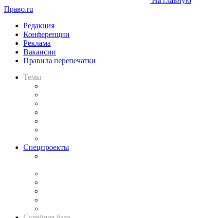
На главную
Право.ru
Редакция
Конференции
Реклама
Вакансии
Правила перепечатки
Темы
Практика
Законодательство
Процесс
Исследования
Рынок юридических услуг
Юридическое сообщество
Важнейшие правовые темы в прессе
Спецпроекты
Подкаст «В здравом уме
и твёрдой памяти»
Legal Design
Банкротная панорама
Советы для литигаторов
Сговоры на торгах
Авто
Судебная база