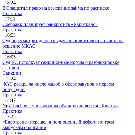
, 18:24
ВС защитил право на взыскание займа по расписке
Практика
, 17:11
Сбербанк планирует банкротить «Евротранс»
Практика
, 16:53
Суд пересмотрит дело о выдаче исполнительного листа на
решение МКАС
Практика
, 16:05
Суд ЕС истолкует санкционные нормы о разблокировке
активов
Санкции
, 15:24
ФАС раскрыла число жалоб в сфере закупок в первом
полугодии
Практика
, 14:47
NexTouch выкупит активы обанкротившегося «Кванта»
Практика
, 13:35
«Евротранс» перешел в полноценный дефолт по трем
выпускам облигаций
Практика