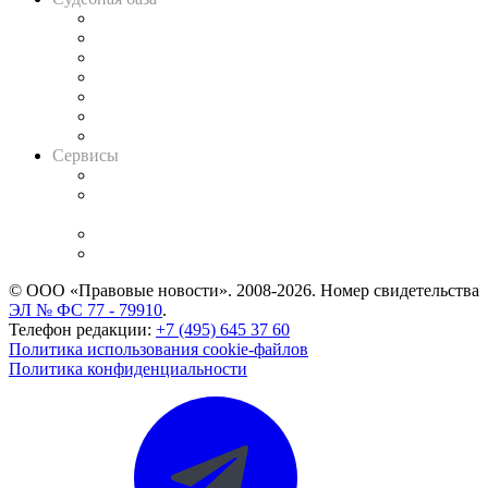
Картотека арбитражных дел
Решения арбитражных судов
Календарь рассмотрения арбитражных дел
Досье судей
Информация о судах
RSS лента новостей
Вакансии для юристов
Сервисы
Справочно-правовая система
Casebook: мониторинг дел
и компаний
Caselook: поиск и анализ практики
CASE.ONE: управление юридической службой
© ООО «Правовые новости». 2008-2026.
Номер свидетельства
ЭЛ № ФС 77 - 79910
.
Телефон редакции:
+7 (495) 645 37 60
Политика использования cookie-файлов
Политика конфиденциальности