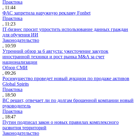
Практика
, 11:44
ФАС запретила наружную рекламу Fonbet
Практика
, 11:23
IT-бизнес просит упростить использование данных граждан
для обучения ИИ
Законодательство
, 10:59
Утренний обзор за 6 августа: ужесточение закупок
иностранной техники и рост рынка M&A за счет
национализации
Обзор СМИ
, 09:26
Росимущество проведет новый аукцион по продаже активов
Global Spirits
Практика
, 18:50
ВС решит, отвечает ли по долгам брошенной компании новый
руководитель
Практика
, 18:47
Путин подписал закон о новых правилах комплексного
развития территорий
Законодательство