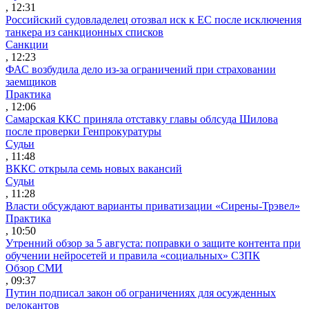
, 12:31
Российский судовладелец отозвал иск к ЕС после исключения
танкера из санкционных списков
Санкции
, 12:23
ФАС возбудила дело из-за ограничений при страховании
заемщиков
Практика
, 12:06
Самарская ККС приняла отставку главы облсуда Шилова
после проверки Генпрокуратуры
Судьи
, 11:48
ВККС открыла семь новых вакансий
Судьи
, 11:28
Власти обсуждают варианты приватизации «Сирены-Трэвел»
Практика
, 10:50
Утренний обзор за 5 августа: поправки о защите контента при
обучении нейросетей и правила «социальных» СЗПК
Обзор СМИ
, 09:37
Путин подписал закон об ограничениях для осужденных
релокантов