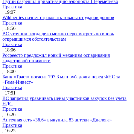
Путин разрешил приватизацию аэропорта Шереметьево
Практика
, 19:07
Wildberries начнет страховать товары от ударов дронов
Практика
, 18:56
ВС уточнил, когда дело можно пересмотреть по вновь
открывшимся обстоятельствам
Практика
, 18:06
Росреестр предложил новый механизм оспаривания
кадастровой стоимости
Практика
, 18:00
Банк «Траст» погасит 797,3 млн руб. долга перед ФНС за
«Гема-Инвест»
Практика
, 17:51
ВС запретил уравнивать цены участников закупок без учета
НДС
Практика
, 16:26
Аптечная сеть «36,6» выкупила 83 аптеки «Диалога»
Практика
, 16:25