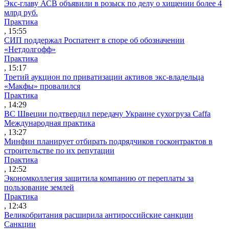
Экс-главу АСВ объявили в розыск по делу о хищении более 4
млрд руб.
Практика
, 15:55
СИП поддержал Роспатент в споре об обозначении
«Нетдолгофф»
Практика
, 15:17
Третий аукцион по приватизации активов экс-владельца
«Макфы» провалился
Практика
, 14:29
ВС Швеции подтвердил передачу Украине сухогруза Caffa
Международная практика
, 13:27
Минфин планирует отбирать подрядчиков госконтрактов в
строительстве по их репутации
Практика
, 12:52
Экономколлегия защитила компанию от переплаты за
пользование землей
Практика
, 12:43
Великобритания расширила антироссийские санкции
Санкции