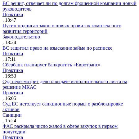
ВС решит, отвечает ли по долгам брошенной компании новый
руководитель
Практика
, 18:47
Путин подписал закон о новых правилах комплексного
развития территорий
Законодательство
, 18:24
ВС защитил право на взыскание займа по расписке
Практика
, 17:11
Сбербанк планирует банкротить «Евротранс»
Практика
, 16:53
Суд пересмотрит дело о выдаче исполнительного листа на
решение МКАС
Практика
, 16:05
Суд ЕС истолкует санкционные нормы о разблокировке
активов
Санкции
, 15:24
ФАС раскрыла число жалоб в сфере закупок в первом
полугодии
Практика