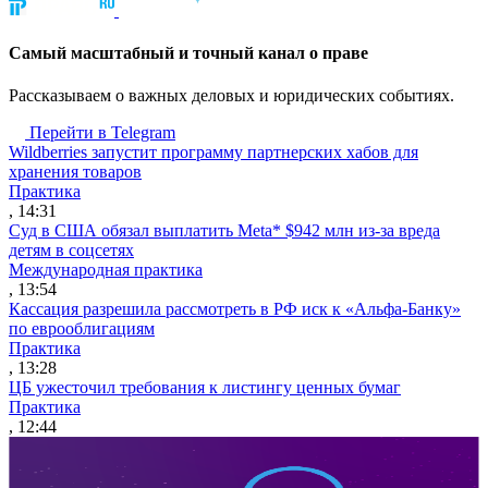
Cамый масштабный и точный канал о праве
Рассказываем о важных деловых и юридических событиях.
Перейти в Telegram
Wildberries запустит программу партнерских хабов для
хранения товаров
Практика
, 14:31
Суд в США обязал выплатить Meta* $942 млн из-за вреда
детям в соцсетях
Международная практика
, 13:54
Кассация разрешила рассмотреть в РФ иск к «Альфа-Банку»
по еврооблигациям
Практика
, 13:28
ЦБ ужесточил требования к листингу ценных бумаг
Практика
, 12:44