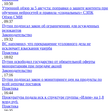
, 10:50
Утренний обзор за 5 августа: поправки о защите контента при
обучении нейросетей и правила «социальных» СЗПК
Обзор СМИ
, 09:37
Путин подписал закон об ограничениях для осужденных
релокантов
Законодательство
, 19:32
ВС напомнил, что прекращение уголовного дела не
исключает взыскания ущерба
Практика
, 18:02
Путин освободил государство от обязательной оферты
миноритариям при передаче акций
Законодательство
, 17:16
Путин подписал закон о мониторинге цен на продукты по
всей цепочке поставок
Практика
, 16:44
Прокуратура подала иск к структуре группы «Илим» на 1,8
млрд руб.
Практика
, 16:35