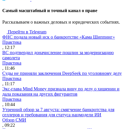
Cамый масштабный и точный канал о праве
Рассказываем о важных деловых и юридических событиях.
Перейти в Telegram
ФНС подала новый иск о банкротстве «Кама Шиппинг»
Практика
, 12:17
ВС подтвердил доначисление пошлин за модернизацию
самолета
Практика
, 11:46
Суды не приняли заключения DeepSeek по уголовному делу
Практика
, 11:17
Экс-глава Mind Money признала вину по делу о хищении и
дала показания на других фигурантов
Практика
, 10:44
Утренний обзор за 7 августа: смягчение банкротства для
селлеров и требования для статуса нацмодели ИИ
Обзор СМИ
, 09:22