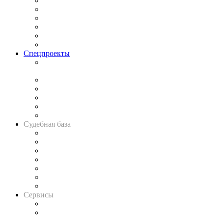
Законодательство
Процесс
Исследования
Рынок юридических услуг
Юридическое сообщество
Важнейшие правовые темы в прессе
Спецпроекты
Подкаст «В здравом уме
и твёрдой памяти»
Legal Design
Банкротная панорама
Советы для литигаторов
Сговоры на торгах
Авто
Судебная база
Картотека арбитражных дел
Решения арбитражных судов
Календарь рассмотрения арбитражных дел
Досье судей
Информация о судах
RSS лента новостей
Вакансии для юристов
Сервисы
Справочно-правовая система
Casebook: мониторинг дел