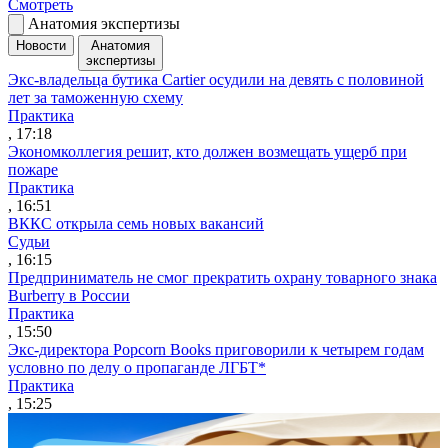
Смотреть
Анатомия экспертизы
Новости
Анатомия
экспертизы
Экс-владельца бутика Cartier осудили на девять с половиной
лет за таможенную схему
Практика
, 17:18
Экономколлегия решит, кто должен возмещать ущерб при
пожаре
Практика
, 16:51
ВККС открыла семь новых вакансий
Судьи
, 16:15
Предприниматель не смог прекратить охрану товарного знака
Burberry в России
Практика
, 15:50
Экс-директора Popcorn Books приговорили к четырем годам
условно по делу о пропаганде ЛГБТ*
Практика
, 15:25