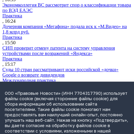
Экономколлегия ВС рассмотрит спор о классификации товара
по ВЭД ЕАЭС
Практика
, 16:24
Дочерняя компания «Мегафона» подала иск к «М.Видео» на
1,8 млрд руб.
Практика
, 15:50
СИП проверит отмену патента на систему управления
устройствами после возражений «Яндекса»
Практика
, 15:17
Суды 10 стран рассматривают иски российской «дочки»
Google о возврате дивидендов
Международная практика
, 14:09
ФАС раскрыла схему ограничения конкуренции в СРО
ООО «Правовые Новости» (ИНН 7704317790) использует
«Единство»
файлы cookie (включая сторонние файлы cookie) для
Практика
сбора информации об использовании сайта
, 14:08
посетителями. Такие файлы cookie помогают нам
Суд снял арбитражную оговорку по просьбе иностранного
предоставлять вам наилучший онлайн-опыт, постоянно
истца
улучшать наш веб-сайт. Нажав на кнопку «Подтвердить»,
Практика
вы даете согласие на обработку файлов cookie в
, 13:11
соответствии с условиями, изложенными в нашей