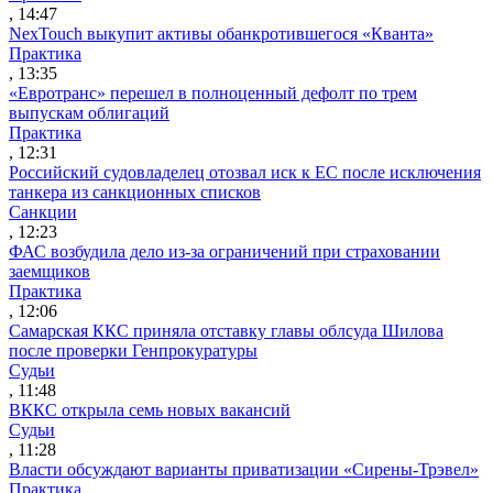
, 14:47
NexTouch выкупит активы обанкротившегося «Кванта»
Практика
, 13:35
«Евротранс» перешел в полноценный дефолт по трем
выпускам облигаций
Практика
, 12:31
Российский судовладелец отозвал иск к ЕС после исключения
танкера из санкционных списков
Санкции
, 12:23
ФАС возбудила дело из-за ограничений при страховании
заемщиков
Практика
, 12:06
Самарская ККС приняла отставку главы облсуда Шилова
после проверки Генпрокуратуры
Судьи
, 11:48
ВККС открыла семь новых вакансий
Судьи
, 11:28
Власти обсуждают варианты приватизации «Сирены-Трэвел»
Практика