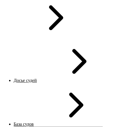
Досье судей
База судов