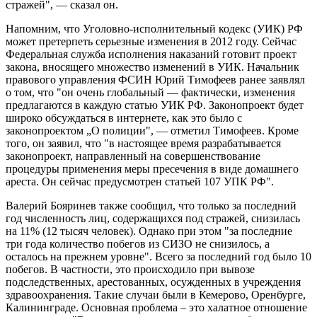
стражей", — сказал он.
Напомним, что Уголовно-исполнительный кодекс (УИК) РФ
может претерпеть серьезные изменения в 2012 году. Сейчас
Федеральная служба исполнения наказаний готовит проект
закона, вносящего множество изменений в УИК. Начальник
правового управления ФСИН Юрий Тимофеев ранее заявлял
о том, что "он очень глобальный — фактически, изменения
предлагаются в каждую статью УИК РФ. Законопроект будет
широко обсуждаться в интернете, как это было с
законопроектом „О полиции", — отметил Тимофеев. Кроме
того, он заявил, что "в настоящее время разрабатывается
законопроект, направленный на совершенствование
процедуры применения меры пресечения в виде домашнего
ареста. Он сейчас предусмотрен статьей 107 УПК РФ".
Валерий Бояринев также сообщил, что только за последний
год численность лиц, содержащихся под стражей, снизилась
на 11% (12 тысяч человек). Однако при этом "за последние
три года количество побегов из СИЗО не снизилось, а
осталось на прежнем уровне". Всего за последний год было 10
побегов. В частности, это происходило при вывозе
подследственных, арестованных, осужденных в учреждения
здравоохранения. Такие случаи были в Кемерово, Оренбурге,
Калининграде. Основная проблема – это халатное отношение