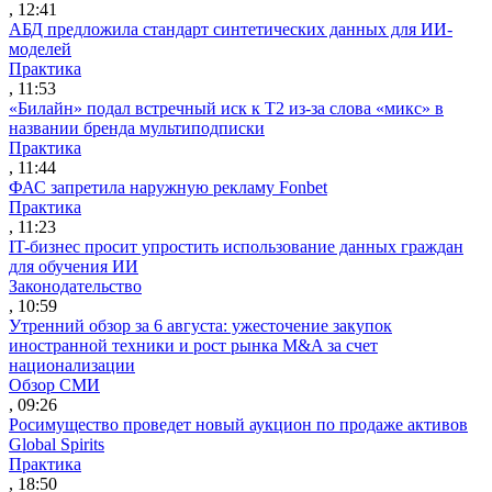
, 12:41
АБД предложила стандарт синтетических данных для ИИ-
моделей
Практика
, 11:53
«Билайн» подал встречный иск к Т2 из-за слова «микс» в
названии бренда мультиподписки
Практика
, 11:44
ФАС запретила наружную рекламу Fonbet
Практика
, 11:23
IT-бизнес просит упростить использование данных граждан
для обучения ИИ
Законодательство
, 10:59
Утренний обзор за 6 августа: ужесточение закупок
иностранной техники и рост рынка M&A за счет
национализации
Обзор СМИ
, 09:26
Росимущество проведет новый аукцион по продаже активов
Global Spirits
Практика
, 18:50