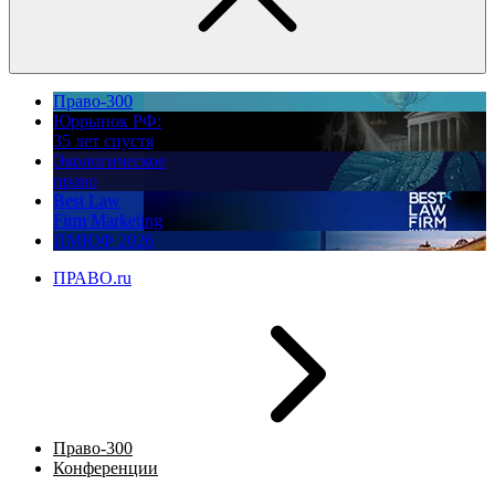
Право-300
Юррынок РФ:
35 лет спустя
Экологическое
право
Best Law
Firm Marketing
ПМЮФ 2026
ПРАВО.ru
Право-300
Конференции