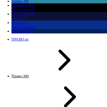
Право-300
Юррынок РФ:
35 лет спустя
Экологическое
право
Best Law
Firm Marketing
ПМЮФ 2026
ПРАВО.ru
Право-300