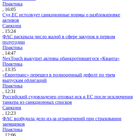
Практика
, 16:05
Суд ЕС истолкует санкционные нормы о разблокировке
активов
Санкции
, 15:24
ФАС раскрыла число жалоб в сфере закупок в первом
полугодии
Практика
, 14:47
NexTouch выкупит активы обанкротившегося «Кванта»
Практика
, 13:35
«Евротранс» перешел в полноценный дефолт по трем
выпускам облигаций
Практика
, 12:31
Российский судовладелец отозвал иск к ЕС после исключения
танкера из санкционных списков
Санкции
, 12:23
ФАС возбудила дело из-за ограничений при страховании
заемщиков
Практика
, 12:06