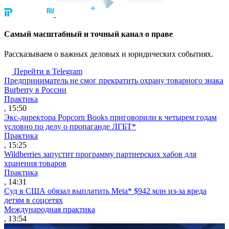
Cамый масштабный и точный канал о праве
Рассказываем о важных деловых и юридических событиях.
Перейти в Telegram
Предприниматель не смог прекратить охрану товарного знака
Burberry в России
Практика
, 15:50
Экс-директора Popcorn Books приговорили к четырем годам
условно по делу о пропаганде ЛГБТ*
Практика
, 15:25
Wildberries запустит программу партнерских хабов для
хранения товаров
Практика
, 14:31
Суд в США обязал выплатить Meta* $942 млн из-за вреда
детям в соцсетях
Международная практика
, 13:54