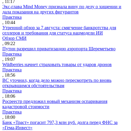
, 11:17
Экс-глава Mind Money признала вину по делу о хищении и
дала показания на других фигурантов
Практика
, 10:44
Утренний обзор за 7 августа: смягчение банкротства для
селлеров и требования для статуса нацмодели ИИ
Обзор СМИ
, 09:22
Путин разрешил приватизацию аэропорта Шереметьево
Практика
, 19:07
Wildberries начнет страховать товары от ударов дронов
Практика
, 18:56
ВС уточнил, когда дело можно пересмотреть по вновь
открывшимся обстоятельствам
Практика
, 18:06
Росреестр предложил новый механизм оспаривания
кадастровой стоимости
Практика
, 18:00
Банк «Траст» погасит 797,3 млн руб. долга перед ФНС за
«Гема-Инвест»