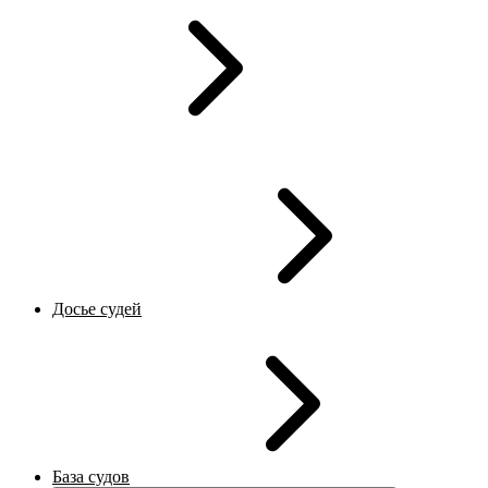
Досье судей
База судов