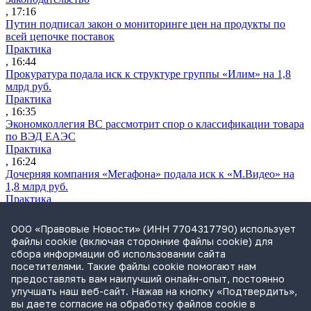
, 17:16
Путин подписал закон о мониторинге цен на продукты по
всей цепочке поставок
Практика
, 16:44
Прокуратура подала иск к структуре группы «Илим» на 1,8
млрд руб.
Практика
, 16:35
Экономколлегия ВС рассмотрит спор о классификации товара
по ВЭД ЕАЭС
Практика
, 16:24
Дочерняя компания «Мегафона» подала иск к «М.Видео» на
1,8 млрд руб.
Практика
, 15:50
СИП проверит отмену патента на систему управления
ООО «Правовые Новости» (ИНН 7704317790) использует
устройствами после возражений «Яндекса»
файлы cookie (включая сторонние файлы cookie) для
Практика
сбора информации об использовании сайта
, 15:17
посетителями. Такие файлы cookie помогают нам
Суды 10 стран рассматривают иски российской «дочки»
предоставлять вам наилучший онлайн-опыт, постоянно
Google о возврате дивидендов
улучшать наш веб-сайт. Нажав на кнопку «Подтвердить»,
Международная практика
вы даете согласие на обработку файлов cookie в