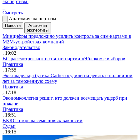
экспертизы
Смотреть
Анатомия экспертизы
Новости
Анатомия
экспертизы
Минцифры предложило усилить контроль за сим-картами в
M2M-устройствах компаний
Законодательство
, 19:02
ВС рассмотрит иск о снятии партии «Яблоко» с выборов
Практика
, 17:55
Экс-владельца бутика Cartier осудили на девять с половиной
лет за таможенную схему
Практика
, 17:18
Экономколлегия решит, кто должен возмещать ущерб при
пожаре
Практика
, 16:51
ВККС открыла семь новых вакансий
Судьи
, 16:15