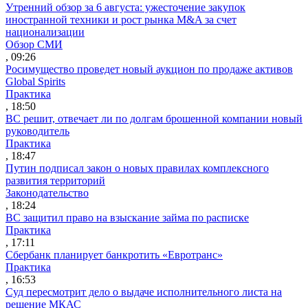
Утренний обзор за 6 августа: ужесточение закупок
иностранной техники и рост рынка M&A за счет
национализации
Обзор СМИ
, 09:26
Росимущество проведет новый аукцион по продаже активов
Global Spirits
Практика
, 18:50
ВС решит, отвечает ли по долгам брошенной компании новый
руководитель
Практика
, 18:47
Путин подписал закон о новых правилах комплексного
развития территорий
Законодательство
, 18:24
ВС защитил право на взыскание займа по расписке
Практика
, 17:11
Сбербанк планирует банкротить «Евротранс»
Практика
, 16:53
Суд пересмотрит дело о выдаче исполнительного листа на
решение МКАС