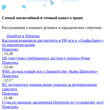
Cамый масштабный и точный канал о праве
Рассказываем о важных деловых и юридических событиях.
Перейти в Telegram
Кассация разрешила рассмотреть в РФ иск к «Альфа-Банку»
по еврооблигациям
Практика
, 13:28
ЦБ ужесточил требования к листингу ценных бумаг
Практика
, 12:44
ФНС подала новый иск о банкротстве «Кама Шиппинг»
Практика
, 12:17
ВС подтвердил доначисление пошлин за модернизацию
самолета
Практика
, 11:46
Суды не приняли заключения DeepSeek по уголовному делу
Практика