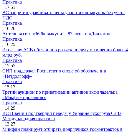
Практика
, 17:51
ВС запретил уравнивать цены участников закупок без учета
НДС
Практика
, 16:26
Аптечная сеть «36,6» выкупила 83 аптеки «Диалога»
Практика
, 16:25
Экс-главу АСВ объявили в розыск по делу о хищении более 4
млрд руб.
Практика
, 15:55
СИП поддержал Роспатент в споре об обозначении
«Нетдолгофф»
Практика
, 15:17
Третий аукцион по приватизации активов экс-владельца
«Макфы» провалился
Практика
, 14:29
ВС Швеции подтвердил передачу Украине сухогруза Caffa
Международная практика
, 13:27
Минфин планирует отбирать подрядчиков госконтрактов в