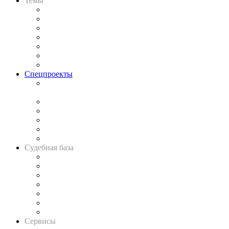
Темы
Практика
Законодательство
Процесс
Исследования
Рынок юридических услуг
Юридическое сообщество
Важнейшие правовые темы в прессе
Спецпроекты
Подкаст «В здравом уме
и твёрдой памяти»
Legal Design
Банкротная панорама
Советы для литигаторов
Сговоры на торгах
Авто
Судебная база
Картотека арбитражных дел
Решения арбитражных судов
Календарь рассмотрения арбитражных дел
Досье судей
Информация о судах
RSS лента новостей
Вакансии для юристов
Сервисы