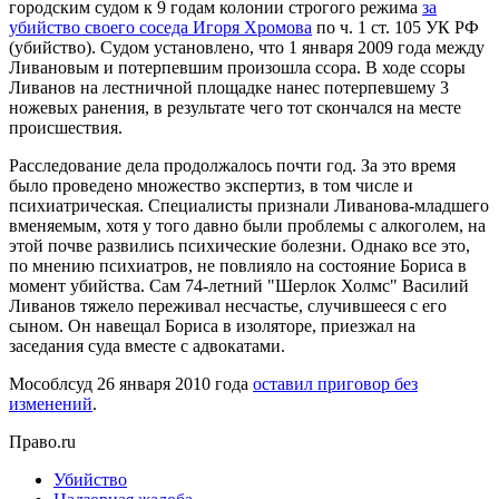
городским судом к 9 годам колонии строгого режима
за
убийство своего соседа Игоря Хромова
по ч. 1 ст. 105 УК РФ
(убийство). Судом установлено, что 1 января 2009 года между
Ливановым и потерпевшим произошла ссора. В ходе ссоры
Ливанов на лестничной площадке нанес потерпевшему 3
ножевых ранения, в результате чего тот скончался на месте
происшествия.
Расследование дела продолжалось почти год. За это время
было проведено множество экспертиз, в том числе и
психиатрическая. Специалисты признали Ливанова-младшего
вменяемым, хотя у того давно были проблемы с алкоголем, на
этой почве развились психические болезни. Однако все это,
по мнению психиатров, не повлияло на состояние Бориса в
момент убийства. Сам 74-летний "Шерлок Холмс" Василий
Ливанов тяжело переживал несчастье, случившееся с его
сыном. Он навещал Бориса в изоляторе, приезжал на
заседания суда вместе с адвокатами.
Мособлсуд 26 января 2010 года
оставил приговор без
изменений
.
Право.ru
Убийство