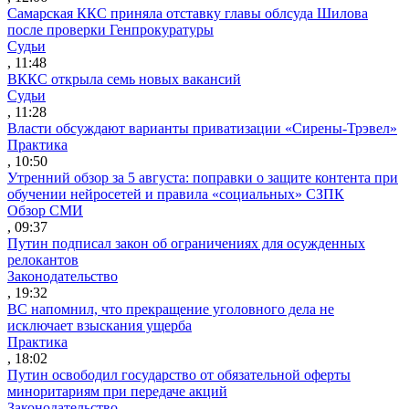
Самарская ККС приняла отставку главы облсуда Шилова
после проверки Генпрокуратуры
Судьи
, 11:48
ВККС открыла семь новых вакансий
Судьи
, 11:28
Власти обсуждают варианты приватизации «Сирены-Трэвел»
Практика
, 10:50
Утренний обзор за 5 августа: поправки о защите контента при
обучении нейросетей и правила «социальных» СЗПК
Обзор СМИ
, 09:37
Путин подписал закон об ограничениях для осужденных
релокантов
Законодательство
, 19:32
ВС напомнил, что прекращение уголовного дела не
исключает взыскания ущерба
Практика
, 18:02
Путин освободил государство от обязательной оферты
миноритариям при передаче акций
Законодательство