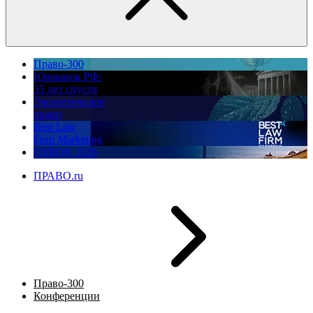
Право-300
Юррынок РФ:
35 лет спустя
Экологическое
право
Best Law
Firm Marketing
ПМЮФ 2026
ПРАВО.ru
Право-300
Конференции