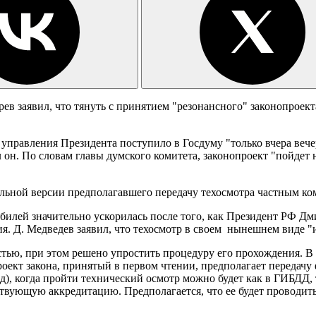
 заявил, что тянуть с принятием "резонансного" законопроекта 
правления Президента поступило в Госдуму "только вчера вечеро
он. По словам главы думского комитета, законопроект "пойдет н
альной версии предполагавшего передачу техосмотра частным ко
билей значительно ускорилась после того, как Президент РФ Дм
я. Д. Медведев заявил, что техосмотр в своем нынешнем виде "
стью, при этом решено упростить процедуру его прохождения. В
оект закона, принятый в первом чтении, предполагает передачу
д), когда пройти технический осмотр можно будет как в ГИБДД, 
вующую аккредитацию. Предполагается, что ее будет проводить