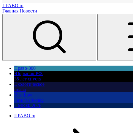
ПРАВО.ru
Главная
Новости
Право-300
Юррынок РФ:
35 лет спустя
Экологическое
право
Best Law
Firm Marketing
ПМЮФ 2026
ПРАВО.ru