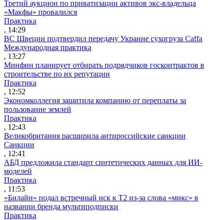
Третий аукцион по приватизации активов экс-владельца
«Макфы» провалился
Практика
, 14:29
ВС Швеции подтвердил передачу Украине сухогруза Caffa
Международная практика
, 13:27
Минфин планирует отбирать подрядчиков госконтрактов в
строительстве по их репутации
Практика
, 12:52
Экономколлегия защитила компанию от переплаты за
пользование землей
Практика
, 12:43
Великобритания расширила антироссийские санкции
Санкции
, 12:41
АБД предложила стандарт синтетических данных для ИИ-
моделей
Практика
, 11:53
«Билайн» подал встречный иск к Т2 из-за слова «микс» в
названии бренда мультиподписки
Практика