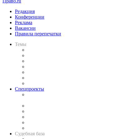
Право.ru
Редакция
Конференции
Реклама
Вакансии
Правила перепечатки
Темы
Практика
Законодательство
Процесс
Исследования
Рынок юридических услуг
Юридическое сообщество
Важнейшие правовые темы в прессе
Спецпроекты
Подкаст «В здравом уме
и твёрдой памяти»
Legal Design
Банкротная панорама
Советы для литигаторов
Сговоры на торгах
Авто
Судебная база