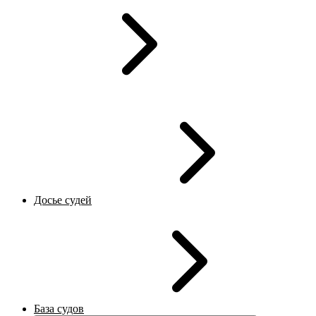
Досье судей
База судов