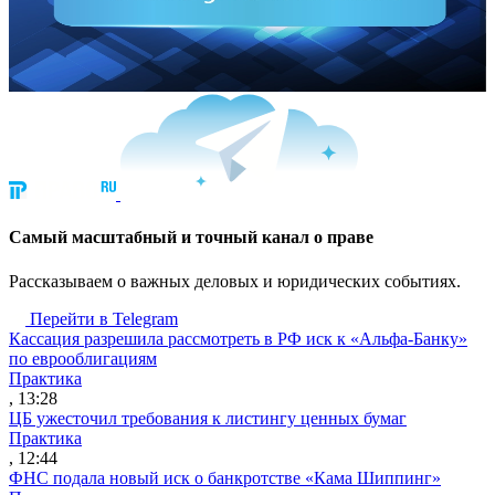
Cамый масштабный и точный канал о праве
Рассказываем о важных деловых и юридических событиях.
Перейти в Telegram
Кассация разрешила рассмотреть в РФ иск к «Альфа-Банку»
по еврооблигациям
Практика
, 13:28
ЦБ ужесточил требования к листингу ценных бумаг
Практика
, 12:44
ФНС подала новый иск о банкротстве «Кама Шиппинг»