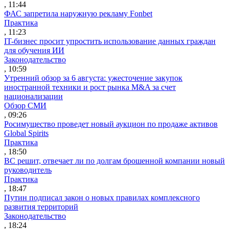
, 11:44
ФАС запретила наружную рекламу Fonbet
Практика
, 11:23
IT-бизнес просит упростить использование данных граждан
для обучения ИИ
Законодательство
, 10:59
Утренний обзор за 6 августа: ужесточение закупок
иностранной техники и рост рынка M&A за счет
национализации
Обзор СМИ
, 09:26
Росимущество проведет новый аукцион по продаже активов
Global Spirits
Практика
, 18:50
ВС решит, отвечает ли по долгам брошенной компании новый
руководитель
Практика
, 18:47
Путин подписал закон о новых правилах комплексного
развития территорий
Законодательство
, 18:24