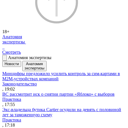
18+
Анатомия
экспертизы
Смотреть
Анатомия экспертизы
Новости
Анатомия
экспертизы
Минцифры предложило усилить контроль за сим-картами в
M2M-устройствах компаний
Законодательство
, 19:02
ВС рассмотрит иск о снятии партии «Яблоко» с выборов
Практика
, 17:55
Экс-владельца бутика Cartier осудили на девять с половиной
лет за таможенную схему
Практика
, 17:18