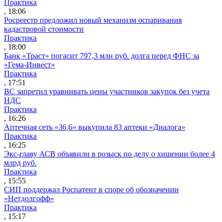
Практика
, 18:06
Росреестр предложил новый механизм оспаривания
кадастровой стоимости
Практика
, 18:00
Банк «Траст» погасит 797,3 млн руб. долга перед ФНС за
«Гема-Инвест»
Практика
, 17:51
ВС запретил уравнивать цены участников закупок без учета
НДС
Практика
, 16:26
Аптечная сеть «36,6» выкупила 83 аптеки «Диалога»
Практика
, 16:25
Экс-главу АСВ объявили в розыск по делу о хищении более 4
млрд руб.
Практика
, 15:55
СИП поддержал Роспатент в споре об обозначении
«Нетдолгофф»
Практика
, 15:17