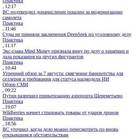
Практика
, 12:17
ВС подтвердил доначисление пошлин за модернизацию
самолета
Практика
, 11:46
Суды не приняли заключения DeepSeek по уголовному делу
Практика
, 11:17
Экс-глава Mind Money признала вину по делу о хищении и
дала показания на других фигурантов
Практика
, 10:44
Утренний обзор за 7 августа: смягчение банкротства для
селлеров и требования для статуса нацмодели ИИ
Обзор СМИ
, 09:22
Путин разрешил приватизацию аэропорта Шереметьево
Практика
, 19:07
Wildberries начнет страховать товары от ударов дронов
Практика
, 18:56
ВС уточнил, когда дело можно пересмотреть по вновь
открывшимся обстоятельствам