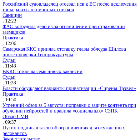
Российский судовладелец отозвал иск к ЕС после исключения
танкера из санкционных списков
Санкции
, 12:23
ФАС возбудила дело из-за ограничений при страховании
заемщиков
Практика
, 12:06
Самарская ККС приняла отставку главы облсуда Шилова
после проверки Генпрокуратуры
Судьи
, 11:48
ВККС открыла семь новых вакансий
Судьи
, 11:28
Власти обсуждают варианты приватизации «Сирены-Трэвел»
Практика
, 10:50
Утренний обзор за 5 августа: поправки о защите контента при
обучении нейросетей и правила «социальных» СЗПК
Обзор СМИ
, 09:37
Путин подписал закон об ограничениях для осужденных
релокантов
Законодательство