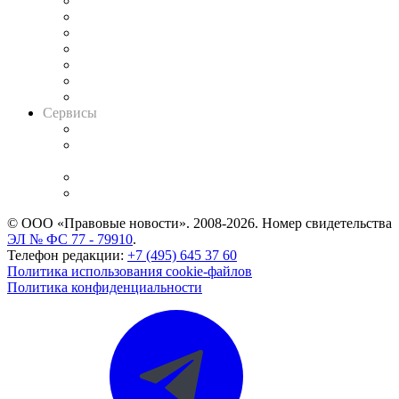
Картотека арбитражных дел
Решения арбитражных судов
Календарь рассмотрения арбитражных дел
Досье судей
Информация о судах
RSS лента новостей
Вакансии для юристов
Сервисы
Справочно-правовая система
Casebook: мониторинг дел
и компаний
Caselook: поиск и анализ практики
CASE.ONE: управление юридической службой
© ООО «Правовые новости». 2008-2026.
Номер свидетельства
ЭЛ № ФС 77 - 79910
.
Телефон редакции:
+7 (495) 645 37 60
Политика использования cookie-файлов
Политика конфиденциальности