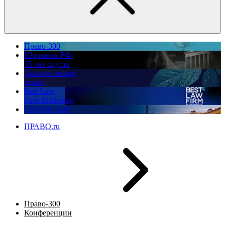
Право-300
Юррынок РФ:
35 лет спустя
Экологическое
право
Best Law
Firm Marketing
ПМЮФ 2026
ПРАВО.ru
Право-300
Конференции