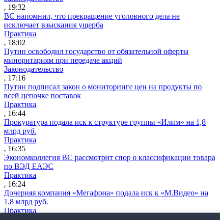
, 19:32
ВС напомнил, что прекращение уголовного дела не
исключает взыскания ущерба
Практика
, 18:02
Путин освободил государство от обязательной оферты
миноритариям при передаче акций
Законодательство
, 17:16
Путин подписал закон о мониторинге цен на продукты по
всей цепочке поставок
Практика
, 16:44
Прокуратура подала иск к структуре группы «Илим» на 1,8
млрд руб.
Практика
, 16:35
Экономколлегия ВС рассмотрит спор о классификации товара
по ВЭД ЕАЭС
Практика
, 16:24
Дочерняя компания «Мегафона» подала иск к «М.Видео» на
1,8 млрд руб.
Практика
, 15:50