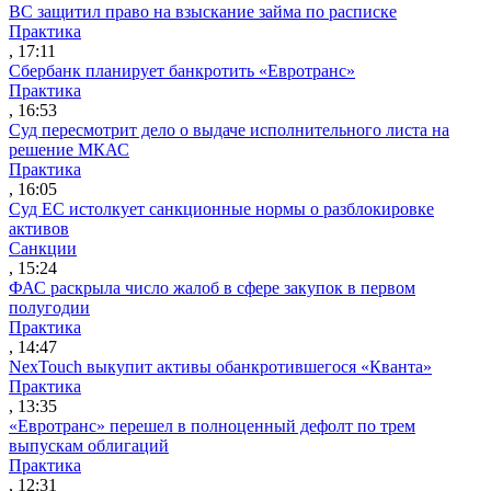
ВС защитил право на взыскание займа по расписке
Практика
, 17:11
Сбербанк планирует банкротить «Евротранс»
Практика
, 16:53
Суд пересмотрит дело о выдаче исполнительного листа на
решение МКАС
Практика
, 16:05
Суд ЕС истолкует санкционные нормы о разблокировке
активов
Санкции
, 15:24
ФАС раскрыла число жалоб в сфере закупок в первом
полугодии
Практика
, 14:47
NexTouch выкупит активы обанкротившегося «Кванта»
Практика
, 13:35
«Евротранс» перешел в полноценный дефолт по трем
выпускам облигаций
Практика
, 12:31