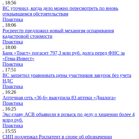
, 18:56
ВС уточнил, когда дело можно пересмотреть по вновь
открывшимся обстоятельствам
Практика
, 18:06
Росреестр предложил новый механизм оспаривания
кадастровой стоимости
Практика
, 18:00
Банк «Траст» погасит 797,3 млн руб. долга перед ФНС за
«Гема-Инвест»
Практика
, 17:51
ВС запретил уравнивать цены участников закупок без учета
НДС
Практика
, 16:26
Аптечная сеть «36,6» выкупила 83 аптеки «Диалога»
Практика
, 16:25
Экс-главу АСВ объявили в розыск по делу о хищении более 4
млрд руб.
Практика
, 15:55
СИП поддержал Роспатент в споре об обозначении