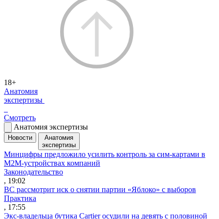
18+
Анатомия
экспертизы
Смотреть
Анатомия экспертизы
Новости
Анатомия
экспертизы
Минцифры предложило усилить контроль за сим-картами в
M2M-устройствах компаний
Законодательство
, 19:02
ВС рассмотрит иск о снятии партии «Яблоко» с выборов
Практика
, 17:55
Экс-владельца бутика Cartier осудили на девять с половиной