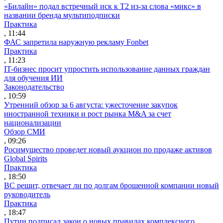
«Билайн» подал встречный иск к Т2 из-за слова «микс» в
названии бренда мультиподписки
Практика
, 11:44
ФАС запретила наружную рекламу Fonbet
Практика
, 11:23
IT-бизнес просит упростить использование данных граждан
для обучения ИИ
Законодательство
, 10:59
Утренний обзор за 6 августа: ужесточение закупок
иностранной техники и рост рынка M&A за счет
национализации
Обзор СМИ
, 09:26
Росимущество проведет новый аукцион по продаже активов
Global Spirits
Практика
, 18:50
ВС решит, отвечает ли по долгам брошенной компании новый
руководитель
Практика
, 18:47
Путин подписал закон о новых правилах комплексного