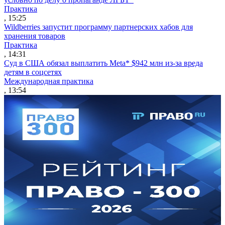
Практика
, 15:25
Wildberries запустит программу партнерских хабов для
хранения товаров
Практика
, 14:31
Суд в США обязал выплатить Meta* $942 млн из-за вреда
детям в соцсетях
Международная практика
, 13:54