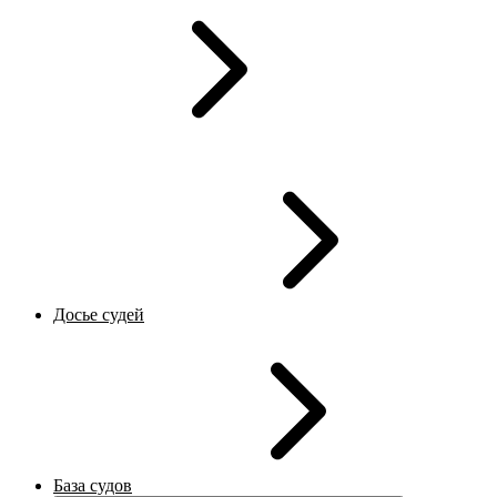
Досье судей
База судов