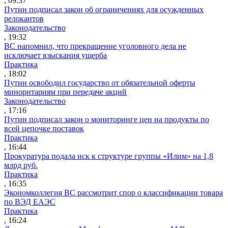
, 09:37
Путин подписал закон об ограничениях для осужденных
релокантов
Законодательство
, 19:32
ВС напомнил, что прекращение уголовного дела не
исключает взыскания ущерба
Практика
, 18:02
Путин освободил государство от обязательной оферты
миноритариям при передаче акций
Законодательство
, 17:16
Путин подписал закон о мониторинге цен на продукты по
всей цепочке поставок
Практика
, 16:44
Прокуратура подала иск к структуре группы «Илим» на 1,8
млрд руб.
Практика
, 16:35
Экономколлегия ВС рассмотрит спор о классификации товара
по ВЭД ЕАЭС
Практика
, 16:24