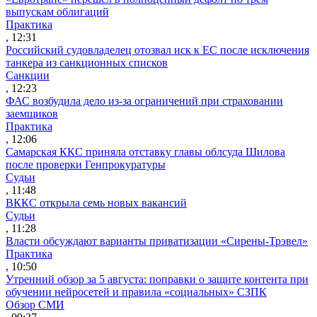
выпускам облигаций
Практика
, 12:31
Российский судовладелец отозвал иск к ЕС после исключения
танкера из санкционных списков
Санкции
, 12:23
ФАС возбудила дело из-за ограничений при страховании
заемщиков
Практика
, 12:06
Самарская ККС приняла отставку главы облсуда Шилова
после проверки Генпрокуратуры
Судьи
, 11:48
ВККС открыла семь новых вакансий
Судьи
, 11:28
Власти обсуждают варианты приватизации «Сирены-Трэвел»
Практика
, 10:50
Утренний обзор за 5 августа: поправки о защите контента при
обучении нейросетей и правила «социальных» СЗПК
Обзор СМИ