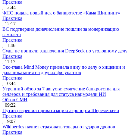
Практика
, 12:44
ФНС подала новый иск о банкротстве «Кама Шиппинг»
Практика
, 12:17
ВС подтвердил доначисление пошлин за модернизацию
самолета
Практика
, 11:46
Суды не приняли заключения DeepSeek по уголовному делу
Практика
, 11:17
Экс-глава Mind Money признала вину по делу о хищении и
дала показания на других фигурантов
Практика
, 10:44
Утренний обзор за 7 августа: смягчение банкротства для
селлеров и требования для статуса нацмодели ИИ
Обзор СМИ
, 09:22
Путин разрешил приватизацию аэропорта Шереметьево
Практика
, 19:07
Wildberries начнет страховать товары от ударов дронов
Практика