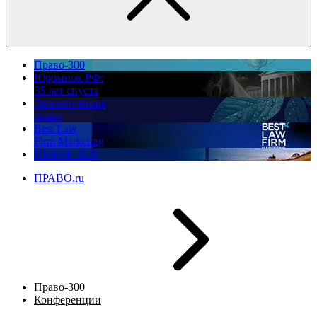
Право-300
Юррынок РФ:
35 лет спустя
Экологическое
право
Best Law
Firm Marketing
ПМЮФ 2026
ПРАВО.ru
Право-300
Конференции