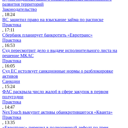
развития территорий
Законодательство
, 18:24
ВС защитил право на взыскание займа по расписке
Практика
, 17:11
Сбербанк планирует банкротить «Евротранс»
Практика
, 16:53
Суд пересмотрит дело о выдаче исполнительного листа на
решение МКАС
Практика
, 16:05
Суд ЕС истолкует санкционные нормы о разблокировке
активов
Санкции
, 15:24
ФАС раскрыла число жалоб в сфере закупок в первом
полугодии
Практика
, 14:47
NexTouch выкупит активы обанкротившегося «Кванта»
Практика
, 13:35
«Евротранс» перешел в полноценный дефолт по трем