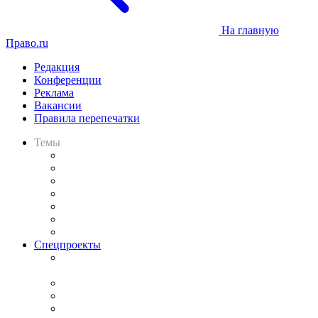
На главную
Право.ru
Редакция
Конференции
Реклама
Вакансии
Правила перепечатки
Темы
Практика
Законодательство
Процесс
Исследования
Рынок юридических услуг
Юридическое сообщество
Важнейшие правовые темы в прессе
Спецпроекты
Подкаст «В здравом уме
и твёрдой памяти»
Legal Design
Банкротная панорама
Советы для литигаторов