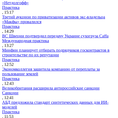
«Нетдолгофф»
Практика
, 15:17
Третий аукцион по приватизации активов экс-владельца
«Макфы» провалился
Практика
, 14:29
ВС Швеции подтвердил передачу Украине сухогруза Caffa
Международная практика
, 13:27
Минфин планирует отбирать подрядчиков госконтрактов в
строительстве по их репутации
Практика
, 12:52
Экономколлегия защитила компанию от переплаты за
пользование землей
Практика
, 12:43
Великобритания расширила антироссийские санкции
Санкции
, 12:41
АБД предложила стандарт синтетических данных для ИИ-
моделей
Практика
, 11:53