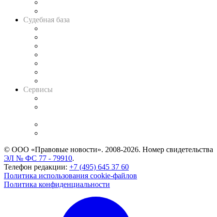
Сговоры на торгах
Авто
Судебная база
Картотека арбитражных дел
Решения арбитражных судов
Календарь рассмотрения арбитражных дел
Досье судей
Информация о судах
RSS лента новостей
Вакансии для юристов
Сервисы
Справочно-правовая система
Casebook: мониторинг дел
и компаний
Caselook: поиск и анализ практики
CASE.ONE: управление юридической службой
© ООО «Правовые новости». 2008-2026.
Номер свидетельства
ЭЛ № ФС 77 - 79910
.
Телефон редакции:
+7 (495) 645 37 60
Политика использования cookie-файлов
Политика конфиденциальности