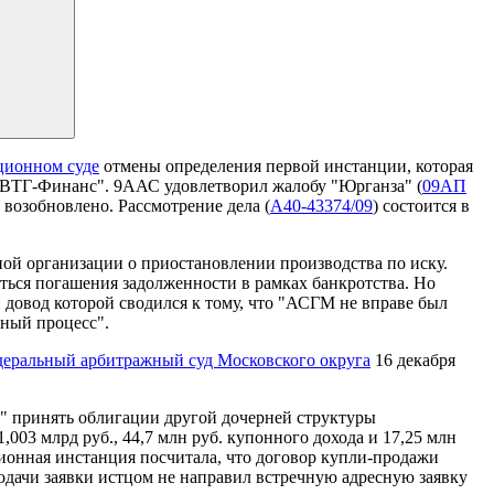
ционном суде
отмены определения первой инстанции, которая
"ДВТГ-Финанс". 9ААС удовлетворил жалобу "Юрганза" (
09АП
 возобновлено. Рассмотрение дела (
А40-43374/09
) состоится в
ой организации о приостановлении производства по иску.
ться погашения задолженности в рамках банкротства. Но
довод которой сводился к тому, что "АСГМ не вправе был
тный процесс".
еральный арбитражный суд Московского округа
16 декабря
з" принять облигации другой дочерней структуры
03 млрд руб., 44,7 млн руб. купонного дохода и 17,25 млн
ионная инстанция посчитала, что договор купли-продажи
дачи заявки истцом не направил встречную адресную заявку