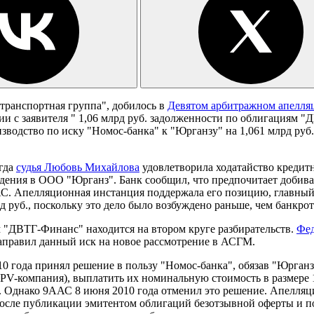
ранспортная группа", добилось в
Девятом арбитражном апелля
ии с заявителя " 1,06 млрд руб. задолженности по облигациям 
зводство по иску "Номос-банка" к "Юрганзу" на 1,061 млрд руб.
огда
судья Любовь Михайлова
удовлетворила ходатайство кредитн
юдения в ООО "Юрганз". Банк сообщил, что предпочитает добива
АС. Апелляционная инстанция поддержала его позицию, главный 
д руб., поскольку это дело было возбуждено раньше, чем банкро
м "ДВТГ-Финанс" находится на втором круге разбирательств.
Фед
аправил данный иск на новое рассмотрение в АСГМ.
0 года принял решение в пользу "Номос-банка", обязав "Юрган
компания), выплатить их номинальную стоимость в размере 1,0
. Однако 9ААС 8 июня 2010 года отменил это решение. Апелляц
осле публикации эмитентом облигаций безотзывной оферты и по