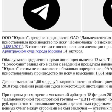
ООО "Юрганз", дочернее предприятие ОАО "Дальневосточная т
приостановила производство по иску "Номос-банка" о взыскан
-14881/2011
). В соответствии с постановлением апелляции прои
Арбитражном суде города Москвы
14 октября.
Обжалуемое определение первая инстанция вынесла 13 мая. Т
"Номос-банк" заявил его в связи с введением процедуры набл
"Юрганз" с этим не согласился и обжаловал определение в 9А
приостанавливать производство по иску о взыскании 1,061 млр
Дело о взыскании 1,06 млрд руб. задолженности по облигация
2010 года отменил решения судов нижестоящих инстанций и н
При первом рассмотрении московский арбитраж 18 февраля 201
"Дальневосточной транспортной группы — "ДВТГ-Финанс" (SPV-
руб. процентов за пользование чужими денежными средствами
ценных бумаг между сторонами не был заключен — ответчик п