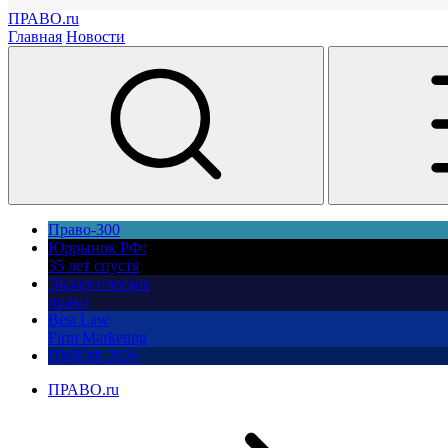
ПРАВО.ru
Главная
Новости
Право-300
Юррынок РФ:
35 лет спустя
Экологическое
право
Best Law
Firm Marketing
ПМЮФ 2026
ПРАВО.ru