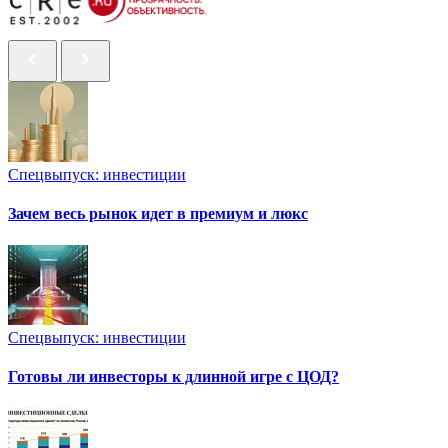
Спецвыпуск: инвестиции
Зачем весь рынок идет в премиум и люкс
Спецвыпуск: инвестиции
Готовы ли инвесторы к длинной игре с ЦОД?