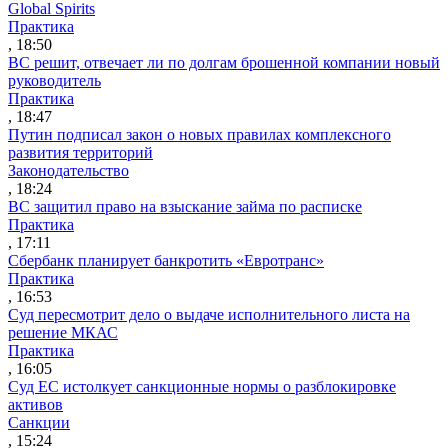
Global Spirits
Практика
, 18:50
ВС решит, отвечает ли по долгам брошенной компании новый
руководитель
Практика
, 18:47
Путин подписал закон о новых правилах комплексного
развития территорий
Законодательство
, 18:24
ВС защитил право на взыскание займа по расписке
Практика
, 17:11
Сбербанк планирует банкротить «Евротранс»
Практика
, 16:53
Суд пересмотрит дело о выдаче исполнительного листа на
решение МКАС
Практика
, 16:05
Суд ЕС истолкует санкционные нормы о разблокировке
активов
Санкции
, 15:24