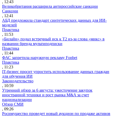
, 12:43
Великобритания расширила антироссийские санкции
Санкции
, 12:41
АБД предложила стандарт синтетических данных для ИИ-
моделей
Практика
, 11:53
«Билайн» подал встречный иск к Т2 из-за слова «микс» в
названии бренда мультиподписки
Практика
, 11:44
ФАС запретила наружную рекламу Fonbet
Практика
, 11:23
IT-бизнес просит упростить использование данных граждан
для обучения ИИ
Законодательство
, 10:59
Утренний обзор за 6 августа: ужесточение закупок
иностранной техники и рост рынка M&A за счет
национализации
Обзор СМИ
, 09:26
Росимущество проведет новый аукцион по продаже активов