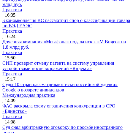
млрд руб.
Практика
, 16:35
Экономколлегия ВС рассмотрит спор о классификации товара
по ВЭД ЕАЭС
Практика
, 16:24
Дочерняя компания «Мегафона» подала иск к «М.Видео» на
1,8 млрд руб.
Практика
, 15:50
СИП проверит отмену патента на систему управления
устройствами после возражений «Яндекса»
Практика
, 15:17
Суды 10 стран рассматривают иски российской «дочки»
Google о возврате дивидендов
Международная практика
, 14:09
ФАС раскрыла схему ограничения конкуренции в СРО
«Единство»
Практика
, 14:08
Суд снял арбитражную оговорку по просьбе иностранного
истца