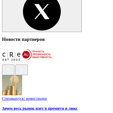
Новости партнеров
Спецвыпуск: инвестиции
Зачем весь рынок идет в премиум и люкс