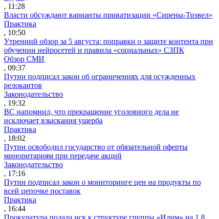
, 11:28
Власти обсуждают варианты приватизации «Сирены-Трэвел»
Практика
, 10:50
Утренний обзор за 5 августа: поправки о защите контента при
обучении нейросетей и правила «социальных» СЗПК
Обзор СМИ
, 09:37
Путин подписал закон об ограничениях для осужденных
релокантов
Законодательство
, 19:32
ВС напомнил, что прекращение уголовного дела не
исключает взыскания ущерба
Практика
, 18:02
Путин освободил государство от обязательной оферты
миноритариям при передаче акций
Законодательство
, 17:16
Путин подписал закон о мониторинге цен на продукты по
всей цепочке поставок
Практика
, 16:44
Прокуратура подала иск к структуре группы «Илим» на 1,8