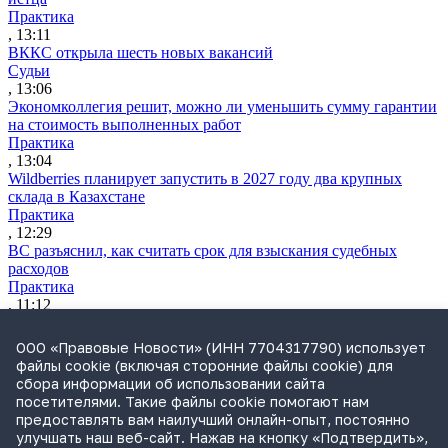
Практика
, 13:11
ВККС открыла шесть новых вакансий
Судьи
, 13:06
Экономколлегия решит, можно ли уменьшить сумму гарантии
на стоимость выполненных работ
Практика
, 13:04
Wildberries планирует запустить в 2027 году два крупных
склада в Казахстане
Практика
, 12:29
ВС разъяснил, как считать срок для взыскания судебных
расходов
Практика
, 11:12
Утренний обзор за 4 августа: усиление контроля за сделкам
бизнеса и ограничение доступа к банкам через иностранные
ООО «Правовые Новости» (ИНН 7704317790) использует
браузеры
файлы cookie (включая сторонние файлы cookie) для
Обзор СМИ
сбора информации об использовании сайта
, 10:12
посетителями. Такие файлы cookie помогают нам
«Промомеду» отказали в принудительной лицензии на
предоставлять вам наилучший онлайн-опыт, постоянно
препарат для терапии ВИЧ
улучшать наш веб-сайт. Нажав на кнопку «Подтвердить»,