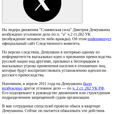
На лидера движения "Славянская сила" Дмитрия Демушкина
возбуждено уголовное дело по п. "а" ч.2 ст.282 УК
(возбуждение ненависти либо вражды). Об этом
информирует
официальный сайт Следственного комитета.
По версии следствия, Демушкин в интервью одному из
информагентств высказывал идеи о признании превосходства
русской нации над другими, призывал к беспорядкам и
высказывал угрозы применения насилия в отношении лиц,
которые будут воспрепятствовать установлению идеологии
русского превосходства.
Напомним, в апреле 2011 года на Демушкина
было
возбуждено
другое угловное дело
—
по
ч. 2 ст. 282 УК РФ
.
Его подозревают в руководстве движением или структурным
подразделением запрещенной судом организации.
В мае сотрудники спецслужб провели обыск в квартире
Демушкина. Сейчас он пытается обжаловать эти действия.