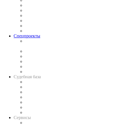
Практика
Законодательство
Процесс
Исследования
Рынок юридических услуг
Юридическое сообщество
Важнейшие правовые темы в прессе
Спецпроекты
Подкаст «В здравом уме
и твёрдой памяти»
Legal Design
Банкротная панорама
Советы для литигаторов
Сговоры на торгах
Авто
Судебная база
Картотека арбитражных дел
Решения арбитражных судов
Календарь рассмотрения арбитражных дел
Досье судей
Информация о судах
RSS лента новостей
Вакансии для юристов
Сервисы
Справочно-правовая система