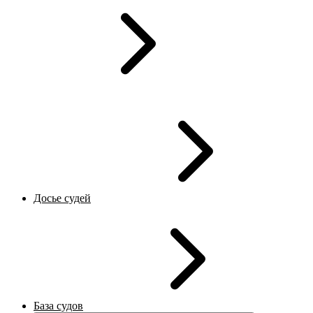
Досье судей
База судов