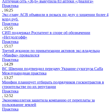
Аптечная сеть «36,6» выкупила 83 аптеки «Диалога»
Практика
, 16:25
Экс-главу АСВ объявили в розыск по делу о хищении более 4
млрд руб.
Практика
, 15:55
СИП поддержал Роспатент в споре об обозначении
«Нетдолгофф»
Практика
, 15:17
Третий аукцион по приватизации активов экс-владельца
«Макфы» провалился
Практика
, 14:29
ВС Швеции подтвердил передачу Украине сухогруза Caffa
Международная практика
, 13:27
Минфин планирует отбирать подрядчиков госконтрактов в
строительстве по их репутации
Практика
, 12:52
Экономколлегия защитила компанию от переплаты за
пользование землей
Практика