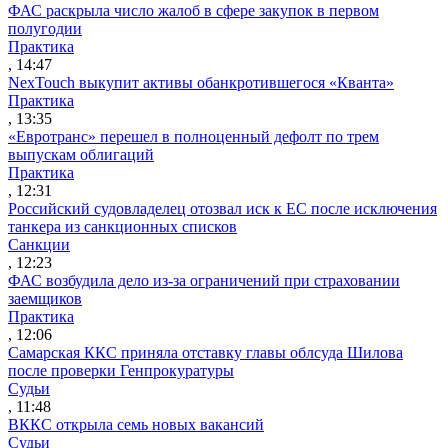
ФАС раскрыла число жалоб в сфере закупок в первом
полугодии
Практика
, 14:47
NexTouch выкупит активы обанкротившегося «Кванта»
Практика
, 13:35
«Евротранс» перешел в полноценный дефолт по трем
выпускам облигаций
Практика
, 12:31
Российский судовладелец отозвал иск к ЕС после исключения
танкера из санкционных списков
Санкции
, 12:23
ФАС возбудила дело из-за ограничений при страховании
заемщиков
Практика
, 12:06
Самарская ККС приняла отставку главы облсуда Шилова
после проверки Генпрокуратуры
Судьи
, 11:48
ВККС открыла семь новых вакансий
Судьи