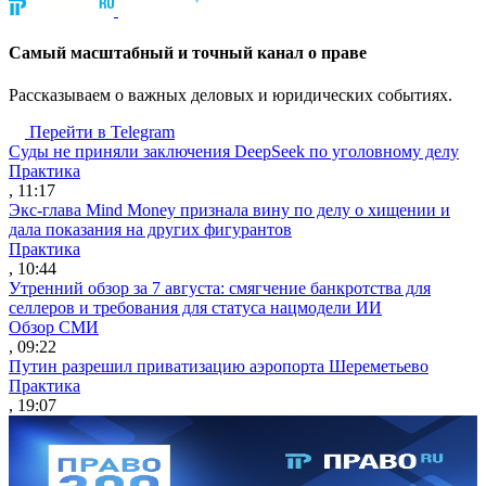
Cамый масштабный и точный канал о праве
Рассказываем о важных деловых и юридических событиях.
Перейти в Telegram
Суды не приняли заключения DeepSeek по уголовному делу
Практика
, 11:17
Экс-глава Mind Money признала вину по делу о хищении и
дала показания на других фигурантов
Практика
, 10:44
Утренний обзор за 7 августа: смягчение банкротства для
селлеров и требования для статуса нацмодели ИИ
Обзор СМИ
, 09:22
Путин разрешил приватизацию аэропорта Шереметьево
Практика
, 19:07