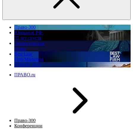
Право-300
Юррынок РФ:
35 лет спустя
Экологическое
право
Best Law
Firm Marketing
ПМЮФ 2026
ПРАВО.ru
Право-300
Конференции