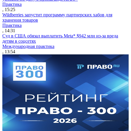
Практика
, 15:25
Wildberries запустит программу партнерских хабов для
хранения товаров
Практика
, 14:31
Суд в США обязал выплатить Meta* $942 млн из-за вреда
детям в соцсетях
Международная практика
, 13:54