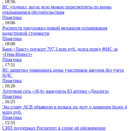
, 18:56
ВС уточнил, когда дело можно пересмотреть по вновь
открывшимся обстоятельствам
Практика
, 18:06
Росреестр предложил новый механизм оспаривания
кадастровой стоимости
Практика
, 18:00
Банк «Траст» погасит 797,3 млн руб. долга перед ФНС за
«Гема-Инвест»
Практика
, 17:51
ВС запретил уравнивать цены участников закупок без учета
НДС
Практика
, 16:26
Аптечная сеть «36,6» выкупила 83 аптеки «Диалога»
Практика
, 16:25
Экс-главу АСВ объявили в розыск по делу о хищении более 4
млрд руб.
Практика
, 15:55
СИП поддержал Роспатент в споре об обозначении