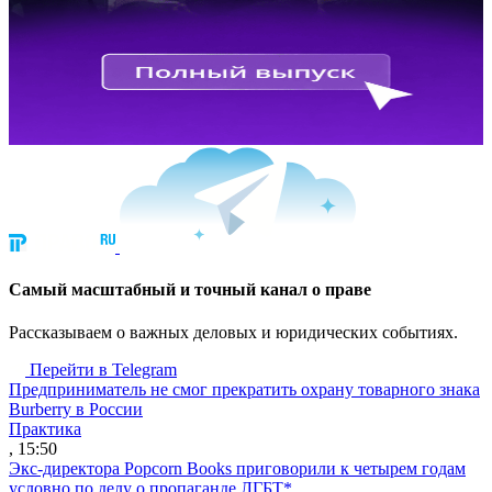
Cамый масштабный и точный канал о праве
Рассказываем о важных деловых и юридических событиях.
Перейти в Telegram
Предприниматель не смог прекратить охрану товарного знака
Burberry в России
Практика
, 15:50
Экс-директора Popcorn Books приговорили к четырем годам
условно по делу о пропаганде ЛГБТ*