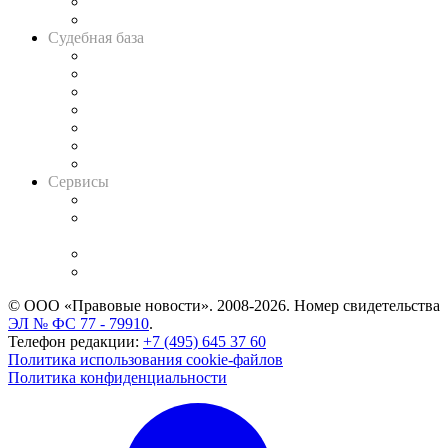
Сговоры на торгах
Авто
Судебная база
Картотека арбитражных дел
Решения арбитражных судов
Календарь рассмотрения арбитражных дел
Досье судей
Информация о судах
RSS лента новостей
Вакансии для юристов
Сервисы
Справочно-правовая система
Casebook: мониторинг дел
и компаний
Caselook: поиск и анализ практики
CASE.ONE: управление юридической службой
© ООО «Правовые новости». 2008-2026.
Номер свидетельства
ЭЛ № ФС 77 - 79910
.
Телефон редакции:
+7 (495) 645 37 60
Политика использования cookie-файлов
Политика конфиденциальности