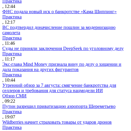
Практика
, 12:44
ФНС подала новый иск о банкротстве «Кама Шиппинг»
Практика
, 12:17
ВС подтвердил доначисление пошлин за модернизацию
самолета
Практика
, 11:46
Суды не приняли заключения DeepSeek по уголовному делу
Практика
, 11:17
Экс-глава Mind Money признала вину по делу о хищении и
дала показания на других фигурантов
Практика
, 10:44
Утренний обзор за 7 августа: смягчение банкротства для
селлеров и требования для статуса нацмодели ИИ
Обзор СМИ
, 09:22
Путин разрешил приватизацию аэропорта Шереметьево
Практика
, 19:07
Wildberries начнет страховать товары от ударов дронов
Практика