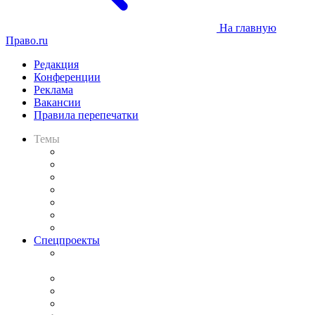
На главную
Право.ru
Редакция
Конференции
Реклама
Вакансии
Правила перепечатки
Темы
Практика
Законодательство
Процесс
Исследования
Рынок юридических услуг
Юридическое сообщество
Важнейшие правовые темы в прессе
Спецпроекты
Подкаст «В здравом уме
и твёрдой памяти»
Legal Design
Банкротная панорама
Советы для литигаторов