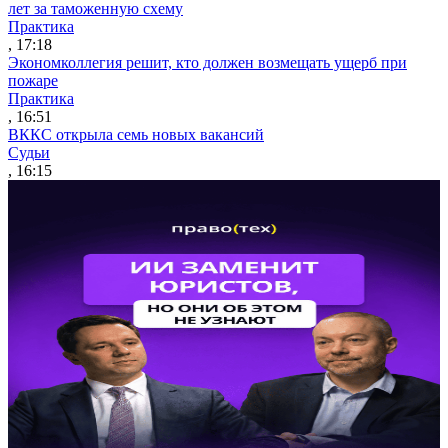
лет за таможенную схему
Практика
, 17:18
Экономколлегия решит, кто должен возмещать ущерб при
пожаре
Практика
, 16:51
ВККС открыла семь новых вакансий
Судьи
, 16:15