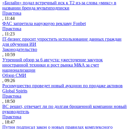
«Билайн» подал встречный иск к Т2 из-за слова «микс» в
названии бренда мультиподписки
Практика
, 11:44
ФАС запретила наружную рекламу Fonbet
Практика
, 11:23
IT-бизнес просит упростить использование данных граждан
для обучения ИИ
Законодательство
, 10:59
Утренний обзор за 6 августа: ужесточение закупок
иностранной техники и рост рынка M&A за счет
национализации
Обзор СМИ
, 09:26
Росимущество проведет новый аукцион по продаже активов
Global Spirits
Практика
, 18:50
ВС решит, отвечает ли по долгам брошенной компании новый
руководитель
Практика
, 18:47
Путин подписал закон о новых правилах комплексного