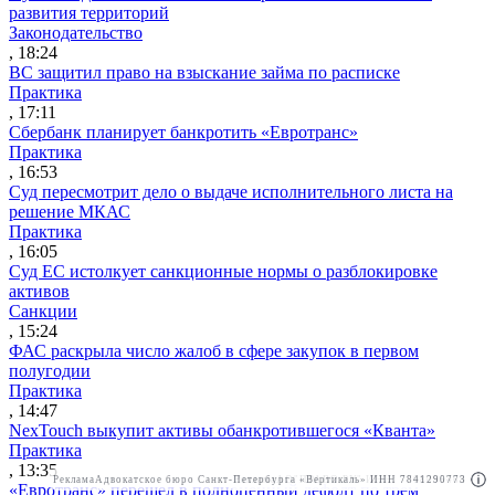
развития территорий
Законодательство
, 18:24
ВС защитил право на взыскание займа по расписке
Практика
, 17:11
Сбербанк планирует банкротить «Евротранс»
Практика
, 16:53
Суд пересмотрит дело о выдаче исполнительного листа на
решение МКАС
Практика
, 16:05
Суд ЕС истолкует санкционные нормы о разблокировке
активов
Санкции
, 15:24
ФАС раскрыла число жалоб в сфере закупок в первом
полугодии
Практика
, 14:47
NexTouch выкупит активы обанкротившегося «Кванта»
Практика
, 13:35
Реклама
Адвокатское бюро Санкт-Петербурга «Вертикаль» ИНН 7841290773
Реклама
АО"ПРАВО.РУ" ИНН: 7708095468
«Евротранс» перешел в полноценный дефолт по трем