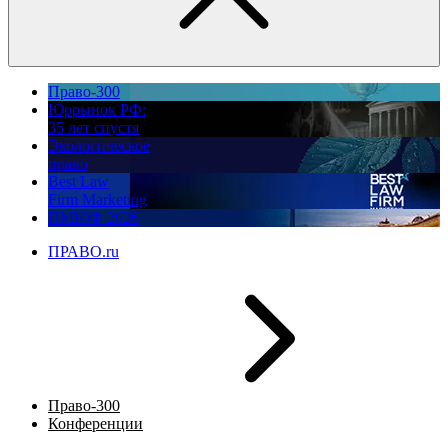
Право-300
Юррынок РФ:
35 лет спустя
Экологическое
право
Best Law
Firm Marketing
ПМЮФ 2026
ПРАВО.ru
Право-300
Конференции