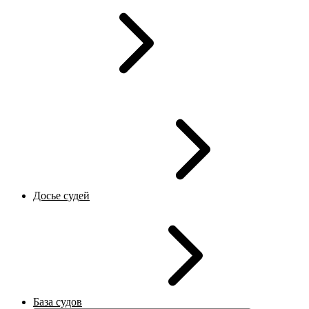
Досье судей
База судов