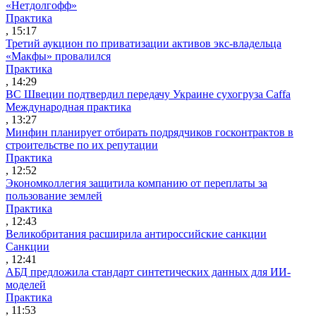
«Нетдолгофф»
Практика
, 15:17
Третий аукцион по приватизации активов экс-владельца
«Макфы» провалился
Практика
, 14:29
ВС Швеции подтвердил передачу Украине сухогруза Caffa
Международная практика
, 13:27
Минфин планирует отбирать подрядчиков госконтрактов в
строительстве по их репутации
Практика
, 12:52
Экономколлегия защитила компанию от переплаты за
пользование землей
Практика
, 12:43
Великобритания расширила антироссийские санкции
Санкции
, 12:41
АБД предложила стандарт синтетических данных для ИИ-
моделей
Практика
, 11:53