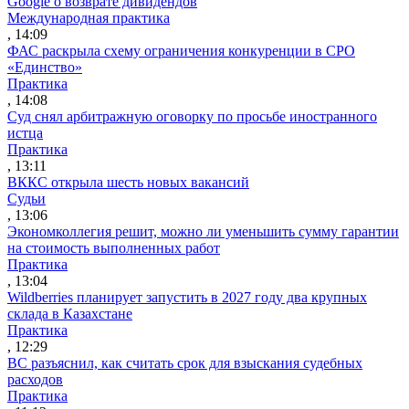
Google о возврате дивидендов
Международная практика
, 14:09
ФАС раскрыла схему ограничения конкуренции в СРО
«Единство»
Практика
, 14:08
Суд снял арбитражную оговорку по просьбе иностранного
истца
Практика
, 13:11
ВККС открыла шесть новых вакансий
Судьи
, 13:06
Экономколлегия решит, можно ли уменьшить сумму гарантии
на стоимость выполненных работ
Практика
, 13:04
Wildberries планирует запустить в 2027 году два крупных
склада в Казахстане
Практика
, 12:29
ВС разъяснил, как считать срок для взыскания судебных
расходов
Практика