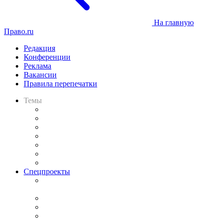
На главную
Право.ru
Редакция
Конференции
Реклама
Вакансии
Правила перепечатки
Темы
Практика
Законодательство
Процесс
Исследования
Рынок юридических услуг
Юридическое сообщество
Важнейшие правовые темы в прессе
Спецпроекты
Подкаст «В здравом уме
и твёрдой памяти»
Legal Design
Банкротная панорама
Советы для литигаторов