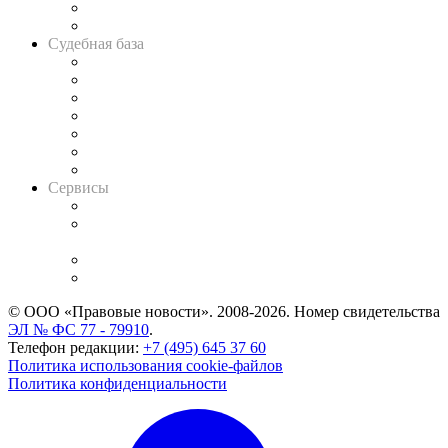
Сговоры на торгах
Авто
Судебная база
Картотека арбитражных дел
Решения арбитражных судов
Календарь рассмотрения арбитражных дел
Досье судей
Информация о судах
RSS лента новостей
Вакансии для юристов
Сервисы
Справочно-правовая система
Casebook: мониторинг дел
и компаний
Caselook: поиск и анализ практики
CASE.ONE: управление юридической службой
© ООО «Правовые новости». 2008-2026.
Номер свидетельства
ЭЛ № ФС 77 - 79910
.
Телефон редакции:
+7 (495) 645 37 60
Политика использования cookie-файлов
Политика конфиденциальности