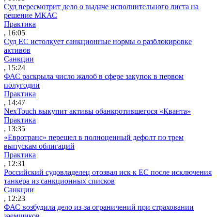
Суд пересмотрит дело о выдаче исполнительного листа на
решение МКАС
Практика
, 16:05
Суд ЕС истолкует санкционные нормы о разблокировке
активов
Санкции
, 15:24
ФАС раскрыла число жалоб в сфере закупок в первом
полугодии
Практика
, 14:47
NexTouch выкупит активы обанкротившегося «Кванта»
Практика
, 13:35
«Евротранс» перешел в полноценный дефолт по трем
выпускам облигаций
Практика
, 12:31
Российский судовладелец отозвал иск к ЕС после исключения
танкера из санкционных списков
Санкции
, 12:23
ФАС возбудила дело из-за ограничений при страховании
заемщиков