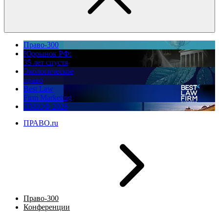
Право-300
Юррынок РФ:
35 лет спустя
Экологическое
право
Best Law
Firm Marketing
ПМЮФ 2026
ПРАВО.ru
Право-300
Конференции