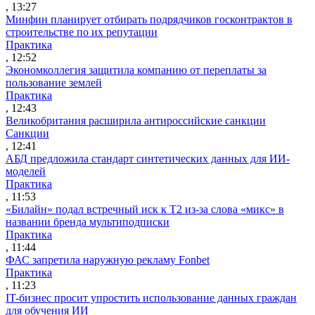
, 13:27
Минфин планирует отбирать подрядчиков госконтрактов в
строительстве по их репутации
Практика
, 12:52
Экономколлегия защитила компанию от переплаты за
пользование землей
Практика
, 12:43
Великобритания расширила антироссийские санкции
Санкции
, 12:41
АБД предложила стандарт синтетических данных для ИИ-
моделей
Практика
, 11:53
«Билайн» подал встречный иск к Т2 из-за слова «микс» в
названии бренда мультиподписки
Практика
, 11:44
ФАС запретила наружную рекламу Fonbet
Практика
, 11:23
IT-бизнес просит упростить использование данных граждан
для обучения ИИ