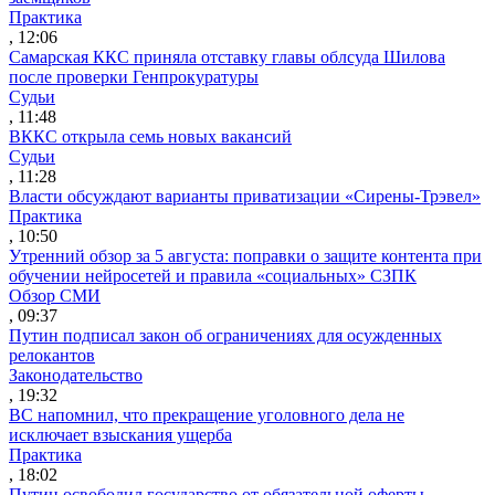
Практика
, 12:06
Самарская ККС приняла отставку главы облсуда Шилова
после проверки Генпрокуратуры
Судьи
, 11:48
ВККС открыла семь новых вакансий
Судьи
, 11:28
Власти обсуждают варианты приватизации «Сирены-Трэвел»
Практика
, 10:50
Утренний обзор за 5 августа: поправки о защите контента при
обучении нейросетей и правила «социальных» СЗПК
Обзор СМИ
, 09:37
Путин подписал закон об ограничениях для осужденных
релокантов
Законодательство
, 19:32
ВС напомнил, что прекращение уголовного дела не
исключает взыскания ущерба
Практика
, 18:02
Путин освободил государство от обязательной оферты