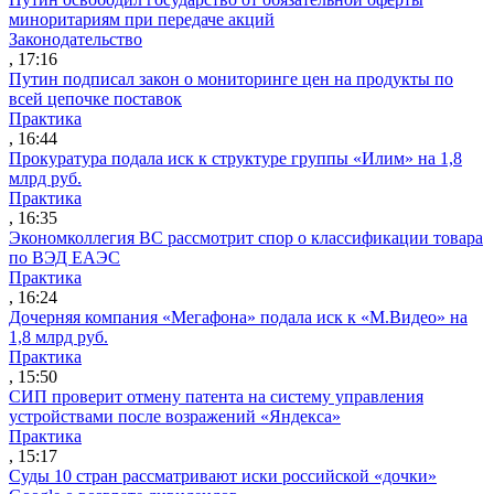
миноритариям при передаче акций
Законодательство
, 17:16
Путин подписал закон о мониторинге цен на продукты по
всей цепочке поставок
Практика
, 16:44
Прокуратура подала иск к структуре группы «Илим» на 1,8
млрд руб.
Практика
, 16:35
Экономколлегия ВС рассмотрит спор о классификации товара
по ВЭД ЕАЭС
Практика
, 16:24
Дочерняя компания «Мегафона» подала иск к «М.Видео» на
1,8 млрд руб.
Практика
, 15:50
СИП проверит отмену патента на систему управления
устройствами после возражений «Яндекса»
Практика
, 15:17
Суды 10 стран рассматривают иски российской «дочки»