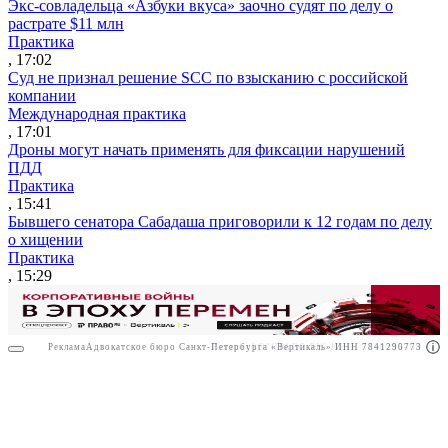
Экс-совладельца «Азбуки вкуса» заочно судят по делу о
растрате $11 млн
Практика
, 17:02
Суд не признал решение SCC по взысканию с российской
компании
Международная практика
, 17:01
Дроны могут начать применять для фиксации нарушений
ПДД
Практика
, 15:41
Бывшего сенатора Сабадаша приговорили к 12 годам по делу
о хищении
Практика
, 15:29
Реклама
Адвокатское бюро Санкт-Петербурга «Вертикаль» ИНН 7841290773
Реклама
АО"ПРАВО.РУ" ИНН: 7708095468