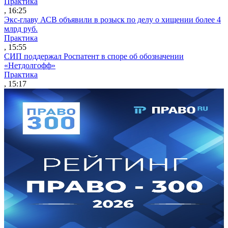
Практика
, 16:25
Экс-главу АСВ объявили в розыск по делу о хищении более 4
млрд руб.
Практика
, 15:55
СИП поддержал Роспатент в споре об обозначении
«Нетдолгофф»
Практика
, 15:17