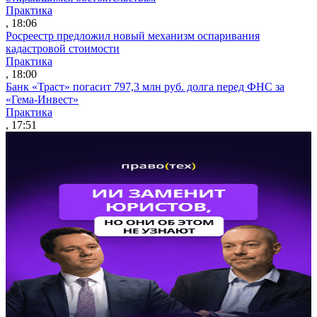
Практика
, 18:06
Росреестр предложил новый механизм оспаривания
кадастровой стоимости
Практика
, 18:00
Банк «Траст» погасит 797,3 млн руб. долга перед ФНС за
«Гема-Инвест»
Практика
, 17:51