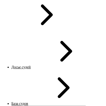
Досье судей
База судов