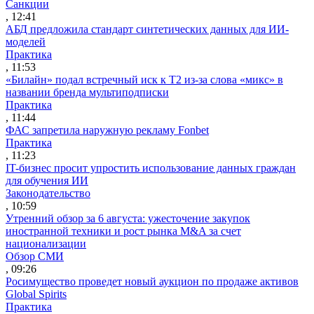
Санкции
, 12:41
АБД предложила стандарт синтетических данных для ИИ-
моделей
Практика
, 11:53
«Билайн» подал встречный иск к Т2 из-за слова «микс» в
названии бренда мультиподписки
Практика
, 11:44
ФАС запретила наружную рекламу Fonbet
Практика
, 11:23
IT-бизнес просит упростить использование данных граждан
для обучения ИИ
Законодательство
, 10:59
Утренний обзор за 6 августа: ужесточение закупок
иностранной техники и рост рынка M&A за счет
национализации
Обзор СМИ
, 09:26
Росимущество проведет новый аукцион по продаже активов
Global Spirits
Практика