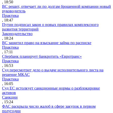
, 18:50
ВС решит, отвечает ли по долгам брошенной компании новый
руководитель
Практика
, 18:47
Путин подписал закон о новых правилах комплексного
развития территорий
Законодательство
, 18:24
ВС защитил право на взыскание займа по расписке
Практика
, 17:11
Сбербанк планирует банкротить «Евротранс»
Практика
, 16:53
Суд пересмотрит дело о выдаче исполнительного листа на
решение МКАС
Практика
, 16:05
Суд ЕС истолкует санкционные нормы о разблокировке
активов
Санкции
, 15:24
ФАС раскрыла число жалоб в сфере закупок в первом
полугодии