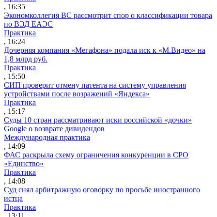
, 16:35
Экономколлегия ВС рассмотрит спор о классификации товара
по ВЭД ЕАЭС
Практика
, 16:24
Дочерняя компания «Мегафона» подала иск к «М.Видео» на
1,8 млрд руб.
Практика
, 15:50
СИП проверит отмену патента на систему управления
устройствами после возражений «Яндекса»
Практика
, 15:17
Суды 10 стран рассматривают иски российской «дочки»
Google о возврате дивидендов
Международная практика
, 14:09
ФАС раскрыла схему ограничения конкуренции в СРО
«Единство»
Практика
, 14:08
Суд снял арбитражную оговорку по просьбе иностранного
истца
Практика
, 13:11