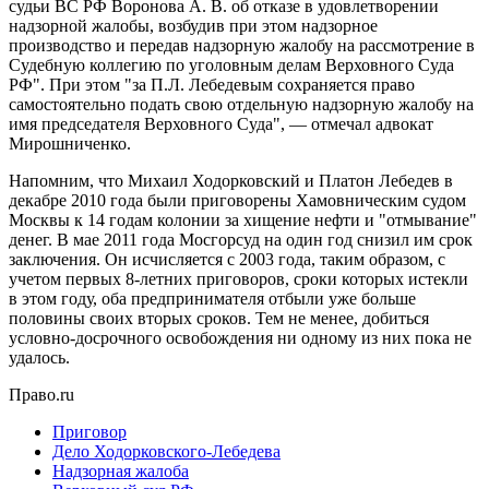
судьи ВС РФ Воронова А. В. об отказе в удовлетворении
надзорной жалобы, возбудив при этом надзорное
производство и передав надзорную жалобу на рассмотрение в
Судебную коллегию по уголовным делам Верховного Суда
РФ". При этом "за П.Л. Лебедевым сохраняется право
самостоятельно подать свою отдельную надзорную жалобу на
имя председателя Верховного Суда", — отмечал адвокат
Мирошниченко.
Напомним, что Михаил Ходорковский и Платон Лебедев в
декабре 2010 года были приговорены Хамовническим судом
Москвы к 14 годам колонии за хищение нефти и "отмывание"
денег. В мае 2011 года Мосгорсуд на один год снизил им срок
заключения. Он исчисляется с 2003 года, таким образом, с
учетом первых 8-летних приговоров, сроки которых истекли
в этом году, оба предпринимателя отбыли уже больше
половины своих вторых сроков. Тем не менее, добиться
условно-досрочного освобождения ни одному из них пока не
удалось.
Право.ru
Приговор
Дело Ходорковского-Лебедева
Надзорная жалоба