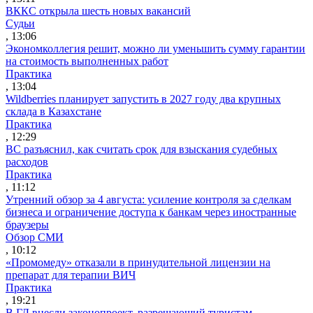
ВККС открыла шесть новых вакансий
Судьи
, 13:06
Экономколлегия решит, можно ли уменьшить сумму гарантии
на стоимость выполненных работ
Практика
, 13:04
Wildberries планирует запустить в 2027 году два крупных
склада в Казахстане
Практика
, 12:29
ВС разъяснил, как считать срок для взыскания судебных
расходов
Практика
, 11:12
Утренний обзор за 4 августа: усиление контроля за сделкам
бизнеса и ограничение доступа к банкам через иностранные
браузеры
Обзор СМИ
, 10:12
«Промомеду» отказали в принудительной лицензии на
препарат для терапии ВИЧ
Практика
, 19:21
В ГД внесли законопроект, разрешающий туристам