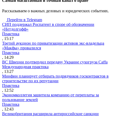
Cамый масштабный и точный канал о праве
Рассказываем о важных деловых и юридических событиях.
Перейти в Telegram
СИП поддержал Роспатент в споре об обозначении
«Нетдолгофф»
Практика
, 15:17
Третий аукцион по приватизации активов экс-владельца
«Макфы» провалился
Практика
, 14:29
ВС Швеции подтвердил передачу Украине сухогруза Caffa
Международная практика
, 13:27
Минфин планирует отбирать подрядчиков госконтрактов в
строительстве по их репутации
Практика
, 12:52
Экономколлегия защитила компанию от переплаты за
пользование землей
Практика
, 12:43
Великобритания расширила антироссийские санкции