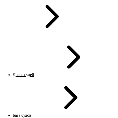
Досье судей
База судов