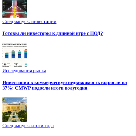
Спецвыпуск: инвестиции
Готовы ли инвесторы к длинной игре с ЦОД?
Исследования рынка
Инвестиции в коммерческую недвижимость выросли на
37%: CMWP подвели итоги полугодия
Спецвыпуск: итоги года