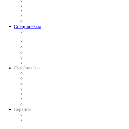
Процесс
Исследования
Рынок юридических услуг
Юридическое сообщество
Важнейшие правовые темы в прессе
Спецпроекты
Подкаст «В здравом уме
и твёрдой памяти»
Legal Design
Банкротная панорама
Советы для литигаторов
Сговоры на торгах
Авто
Судебная база
Картотека арбитражных дел
Решения арбитражных судов
Календарь рассмотрения арбитражных дел
Досье судей
Информация о судах
RSS лента новостей
Вакансии для юристов
Сервисы
Справочно-правовая система
Casebook: мониторинг дел
и компаний