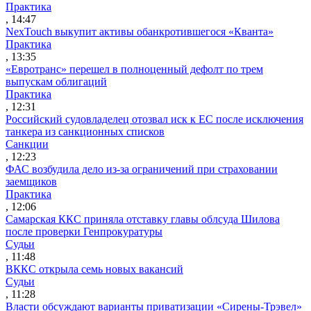
Практика
, 14:47
NexTouch выкупит активы обанкротившегося «Кванта»
Практика
, 13:35
«Евротранс» перешел в полноценный дефолт по трем
выпускам облигаций
Практика
, 12:31
Российский судовладелец отозвал иск к ЕС после исключения
танкера из санкционных списков
Санкции
, 12:23
ФАС возбудила дело из-за ограничений при страховании
заемщиков
Практика
, 12:06
Самарская ККС приняла отставку главы облсуда Шилова
после проверки Генпрокуратуры
Судьи
, 11:48
ВККС открыла семь новых вакансий
Судьи
, 11:28
Власти обсуждают варианты приватизации «Сирены-Трэвел»