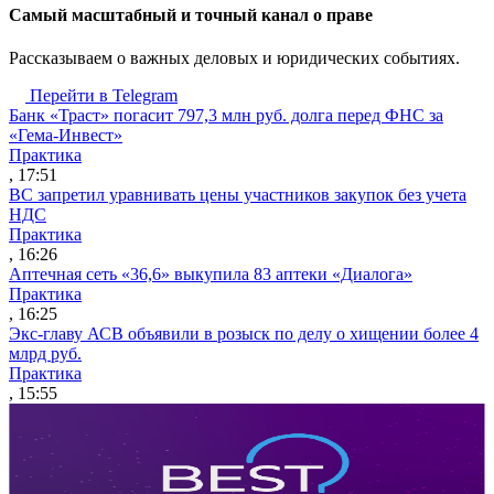
Cамый масштабный и точный канал о праве
Рассказываем о важных деловых и юридических событиях.
Перейти в Telegram
Банк «Траст» погасит 797,3 млн руб. долга перед ФНС за
«Гема-Инвест»
Практика
, 17:51
ВС запретил уравнивать цены участников закупок без учета
НДС
Практика
, 16:26
Аптечная сеть «36,6» выкупила 83 аптеки «Диалога»
Практика
, 16:25
Экс-главу АСВ объявили в розыск по делу о хищении более 4
млрд руб.
Практика
, 15:55