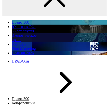
Право-300
Юррынок РФ:
35 лет спустя
Экологическое
право
Best Law
Firm Marketing
ПМЮФ 2026
ПРАВО.ru
Право-300
Конференции