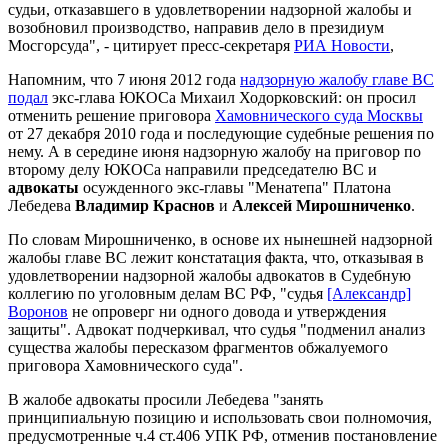
судьи, отказавшего в удовлетворении надзорной жалобы и
возобновил производство, направив дело в президиум
Мосгорсуда", - цитирует пресс-секретаря
РИА Новости
,
Напомним, что 7 июня 2012 года
надзорную жалобу главе ВС
подал
экс-глава ЮКОСа Михаил Ходорковский: он просил
отменить решение приговора
Хамовнического суда Москвы
от 27 декабря 2010 года и последующие судебные решения по
нему. А в середине июня надзорную жалобу на приговор по
второму делу ЮКОСа направили председателю ВС и
адвокаты
осужденного экс-главы "Менатепа" Платона
Лебедева
Владимир Краснов
и
Алексей Мирошниченко
.
По словам
Мирошниченко, в основе их нынешней надзорной
жалобы главе ВС лежит констатация факта, что, отказывая в
удовлетворении надзорной жалобы адвокатов в Судебную
коллегию по уголовным делам ВС РФ, "судья
[Александр]
Воронов
не опроверг ни одного довода и утверждения
защиты". Адвокат подчеркивал, что судья "подменил анализ
существа жалобы пересказом фрагментов обжалуемого
приговора Хамовнического суда".
В жалобе адвокаты просили Лебедева "занять
принципиальную позицию и использовать свои полномочия,
предусмотренные ч.4 ст.406 УПК РФ, отменив постановление