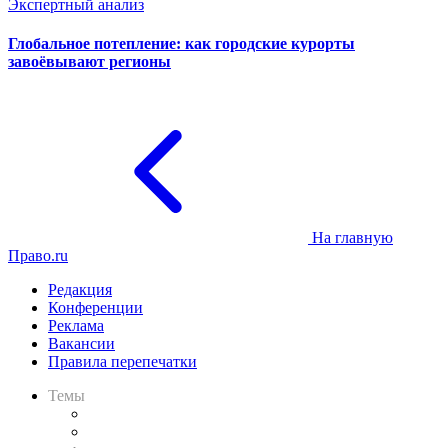
Экспертный анализ
Глобальное потепление: как городские курорты
завоёвывают регионы
На главную
Право.ru
Редакция
Конференции
Реклама
Вакансии
Правила перепечатки
Темы
Практика
Законодательство