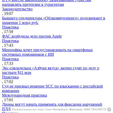
направлять претензии к турагентам
Законодательство
, 19:07
Бывшего гендиректора «Облкоммунэнерго» подозревают в
хищении 1 млрд руб.
Практика
, 17:59
ФАС возбудила дело против Apple
Практика
, 17:43
Минцифры хочет предустанавливать на смартфонах
системных помощников с ИИ
Практика
, 17:33
Экс-совладельца «Азбуки вкуса» заочно судят по делу о
растрате $11 млн
Практика
, 17:02
Суд не признал решение SCC по взысканию с российской
компании
Международная практика
, 17:01
Дроны могут начать применять для фиксации нарушений
ПДД
Реклама
Адвокатское бюро Санкт-Петербурга «Вертикаль» ИНН 7841290773
Реклама
ООО "Право.ру" ИНН: 7704835288