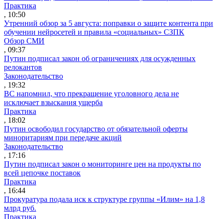
Практика
, 10:50
Утренний обзор за 5 августа: поправки о защите контента при
обучении нейросетей и правила «социальных» СЗПК
Обзор СМИ
, 09:37
Путин подписал закон об ограничениях для осужденных
релокантов
Законодательство
, 19:32
ВС напомнил, что прекращение уголовного дела не
исключает взыскания ущерба
Практика
, 18:02
Путин освободил государство от обязательной оферты
миноритариям при передаче акций
Законодательство
, 17:16
Путин подписал закон о мониторинге цен на продукты по
всей цепочке поставок
Практика
, 16:44
Прокуратура подала иск к структуре группы «Илим» на 1,8
млрд руб.
Практика