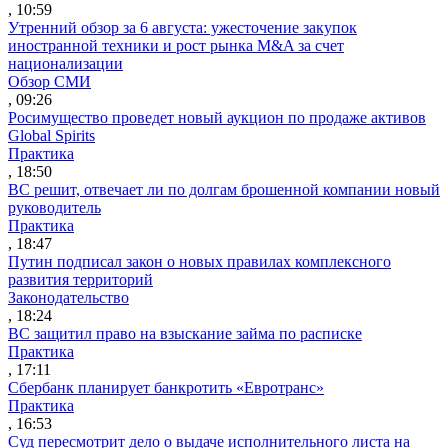
, 10:59
Утренний обзор за 6 августа: ужесточение закупок
иностранной техники и рост рынка M&A за счет
национализации
Обзор СМИ
, 09:26
Росимущество проведет новый аукцион по продаже активов
Global Spirits
Практика
, 18:50
ВС решит, отвечает ли по долгам брошенной компании новый
руководитель
Практика
, 18:47
Путин подписал закон о новых правилах комплексного
развития территорий
Законодательство
, 18:24
ВС защитил право на взыскание займа по расписке
Практика
, 17:11
Сбербанк планирует банкротить «Евротранс»
Практика
, 16:53
Суд пересмотрит дело о выдаче исполнительного листа на