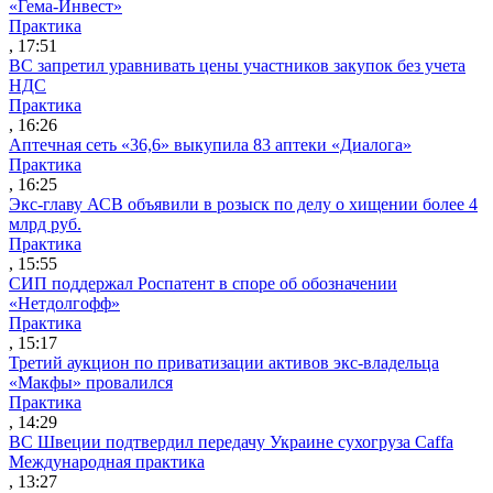
«Гема-Инвест»
Практика
, 17:51
ВС запретил уравнивать цены участников закупок без учета
НДС
Практика
, 16:26
Аптечная сеть «36,6» выкупила 83 аптеки «Диалога»
Практика
, 16:25
Экс-главу АСВ объявили в розыск по делу о хищении более 4
млрд руб.
Практика
, 15:55
СИП поддержал Роспатент в споре об обозначении
«Нетдолгофф»
Практика
, 15:17
Третий аукцион по приватизации активов экс-владельца
«Макфы» провалился
Практика
, 14:29
ВС Швеции подтвердил передачу Украине сухогруза Caffa
Международная практика
, 13:27