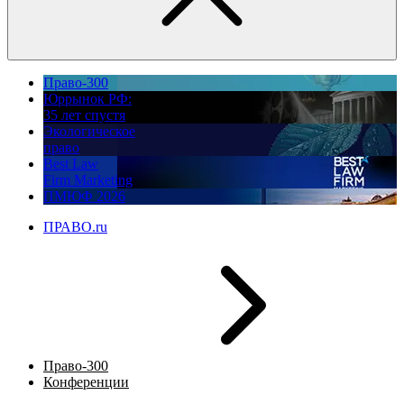
Право-300
Юррынок РФ:
35 лет спустя
Экологическое
право
Best Law
Firm Marketing
ПМЮФ 2026
ПРАВО.ru
Право-300
Конференции