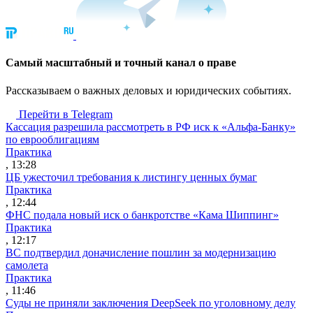
Cамый масштабный и точный канал о праве
Рассказываем о важных деловых и юридических событиях.
Перейти в Telegram
Кассация разрешила рассмотреть в РФ иск к «Альфа-Банку»
по еврооблигациям
Практика
, 13:28
ЦБ ужесточил требования к листингу ценных бумаг
Практика
, 12:44
ФНС подала новый иск о банкротстве «Кама Шиппинг»
Практика
, 12:17
ВС подтвердил доначисление пошлин за модернизацию
самолета
Практика
, 11:46
Суды не приняли заключения DeepSeek по уголовному делу