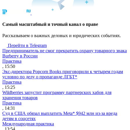
Cамый масштабный и точный канал о праве
Рассказываем о важных деловых и юридических событиях.
Перейти в Telegram
Предприниматель не смог прекратить охрану товарного знака
Burberry в России
Практика
, 15:50
Экс-директора Popcorn Books приговорили к четырем годам
условно по делу о пропаганде ЛГБТ*
Практика
, 15:25
Wildberries запустит программу партнерских хабов для
хранения товаров
Практика
, 14:31
Суд в США обязал выплатить Meta* $942 млн из-за вреда
детям в соцсетях
Международная практика
, 13:54