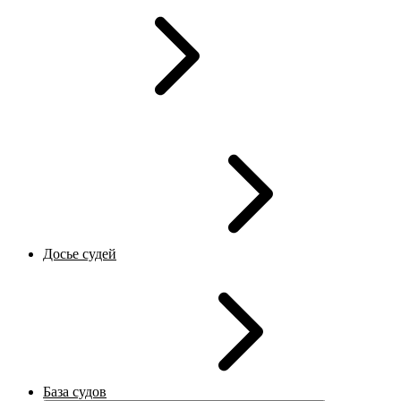
Досье судей
База судов