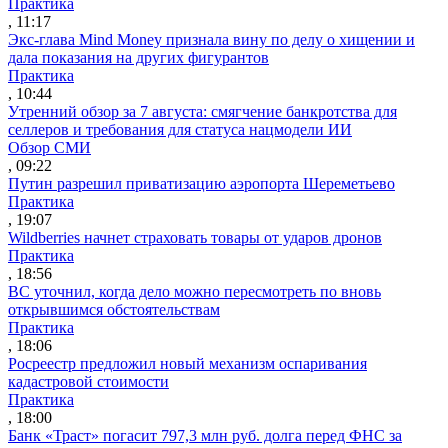
Практика
, 11:17
Экс-глава Mind Money признала вину по делу о хищении и
дала показания на других фигурантов
Практика
, 10:44
Утренний обзор за 7 августа: смягчение банкротства для
селлеров и требования для статуса нацмодели ИИ
Обзор СМИ
, 09:22
Путин разрешил приватизацию аэропорта Шереметьево
Практика
, 19:07
Wildberries начнет страховать товары от ударов дронов
Практика
, 18:56
ВС уточнил, когда дело можно пересмотреть по вновь
открывшимся обстоятельствам
Практика
, 18:06
Росреестр предложил новый механизм оспаривания
кадастровой стоимости
Практика
, 18:00
Банк «Траст» погасит 797,3 млн руб. долга перед ФНС за