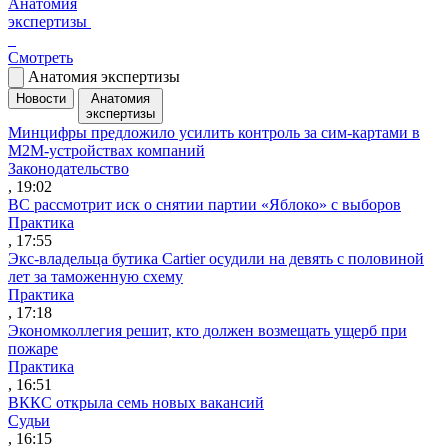
Анатомия
экспертизы
Смотреть
Анатомия экспертизы
Новости
Анатомия
экспертизы
Минцифры предложило усилить контроль за сим-картами в
M2M-устройствах компаний
Законодательство
, 19:02
ВС рассмотрит иск о снятии партии «Яблоко» с выборов
Практика
, 17:55
Экс-владельца бутика Cartier осудили на девять с половиной
лет за таможенную схему
Практика
, 17:18
Экономколлегия решит, кто должен возмещать ущерб при
пожаре
Практика
, 16:51
ВККС открыла семь новых вакансий
Судьи
, 16:15