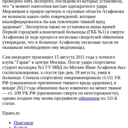
проведено пять экспертиз, последняя из которых установила,
что "в момент нанесения кистью однократного удара
Мирзаевым в правую щечную и скуловые области Агафонова
не возникло каких-либо повреждений, которые
квалифицировались бы как повлекшие тяжкий вред
здоровью". Экспертиза также не установила вины врачей
Первой городской клинической больницы (ГКБ №1) в смерти
Агафонова (в ходе процесса несколько свидетелей обвинения
утверждали, что в больнице Агафонову несколько часов не
оказывали необходимую ему медпомощь).
Сам инцидент произошел 15 августа 2011 года у ночного
клуба "Гараж" в центре Москвы. После удара спортсмена
студент колледжа №1 ГУ МВД по Москве Иван Агафонов был
госпитализирован, а спустя три дня, 18 августа, умер в
больнице. Сначала спортсмену инкриминировали ст.111 УК
РФ (умышленное причинение
тяжкого вреда здоровью), в
январе 2012 года обвинение было изменено на менее тяжкое
— ст. 109 УК РФ (причинение смерти по неосторожности),
однако позднее ему вновь предъявили
обвинение
по 111-й
статье.
Право.ru
Приговор
Разбой