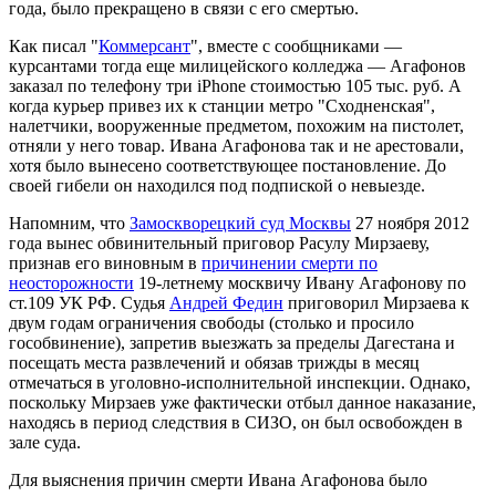
года, было прекращено в связи с его смертью.
Как писал "
Коммерсант
", вместе с сообщниками —
курсантами тогда еще милицейского колледжа — Агафонов
заказал по телефону три iPhone стоимостью 105 тыс. руб. А
когда курьер привез их к станции метро "Сходненская",
налетчики, вооруженные предметом, похожим на пистолет,
отняли у него товар. Ивана Агафонова так и не арестовали,
хотя было вынесено соответствующее постановление. До
своей гибели он находился под подпиской о невыезде.
Напомним, что
Замоскворецкий суд Москвы
27 ноября 2012
года вынес обвинительный приговор Расулу Мирзаеву,
признав его виновным в
причинении смерти по
неосторожности
19-летнему москвичу Ивану Агафонову по
ст.109 УК РФ. Судья
Андрей Федин
приговорил Мирзаева к
двум годам ограничения свободы (столько и просило
гособвинение), запретив выезжать за пределы Дагестана и
посещать места развлечений и обязав трижды в месяц
отмечаться в уголовно-исполнительной инспекции. Однако,
поскольку Мирзаев уже фактически отбыл данное наказание,
находясь в период следствия в СИЗО, он был освобожден в
зале суда.
Для выяснения причин смерти Ивана Агафонова было