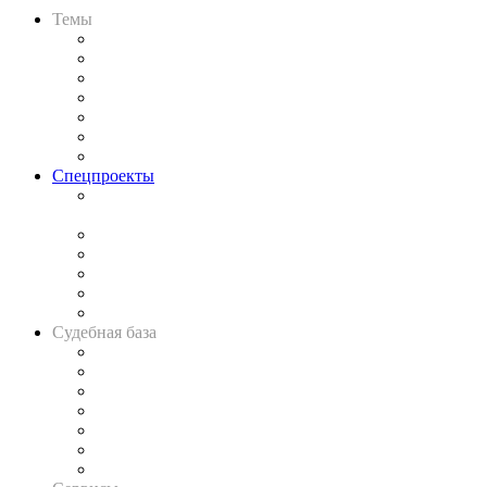
Темы
Практика
Законодательство
Процесс
Исследования
Рынок юридических услуг
Юридическое сообщество
Важнейшие правовые темы в прессе
Спецпроекты
Подкаст «В здравом уме
и твёрдой памяти»
Legal Design
Банкротная панорама
Советы для литигаторов
Сговоры на торгах
Авто
Судебная база
Картотека арбитражных дел
Решения арбитражных судов
Календарь рассмотрения арбитражных дел
Досье судей
Информация о судах
RSS лента новостей
Вакансии для юристов