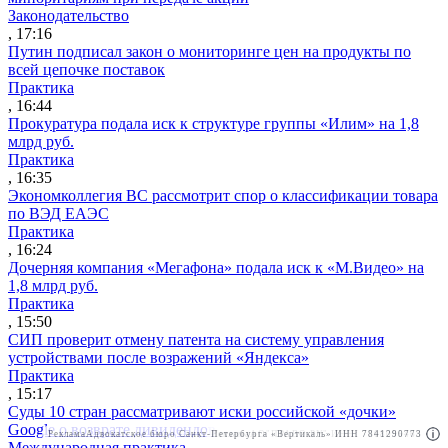
Законодательство
, 17:16
Путин подписал закон о мониторинге цен на продукты по
всей цепочке поставок
Практика
, 16:44
Прокуратура подала иск к структуре группы «Илим» на 1,8
млрд руб.
Практика
, 16:35
Экономколлегия ВС рассмотрит спор о классификации товара
по ВЭД ЕАЭС
Практика
, 16:24
Дочерняя компания «Мегафона» подала иск к «М.Видео» на
1,8 млрд руб.
Практика
, 15:50
СИП проверит отмену патента на систему управления
устройствами после возражений «Яндекса»
Практика
, 15:17
Суды 10 стран рассматривают иски российской «дочки»
Google о возврате дивидендов
Реклама
Адвокатское бюро Санкт-Петербурга «Вертикаль» ИНН 7841290773
Реклама
АО"ПРАВО.РУ" ИНН: 7708095468
Международная практика