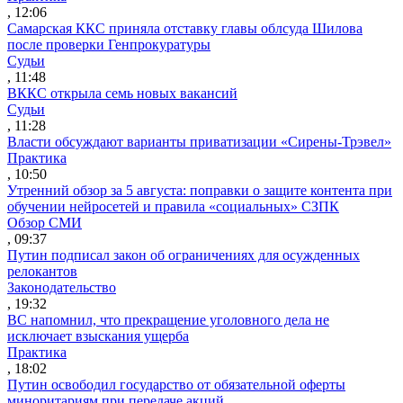
, 12:06
Самарская ККС приняла отставку главы облсуда Шилова
после проверки Генпрокуратуры
Судьи
, 11:48
ВККС открыла семь новых вакансий
Судьи
, 11:28
Власти обсуждают варианты приватизации «Сирены-Трэвел»
Практика
, 10:50
Утренний обзор за 5 августа: поправки о защите контента при
обучении нейросетей и правила «социальных» СЗПК
Обзор СМИ
, 09:37
Путин подписал закон об ограничениях для осужденных
релокантов
Законодательство
, 19:32
ВС напомнил, что прекращение уголовного дела не
исключает взыскания ущерба
Практика
, 18:02
Путин освободил государство от обязательной оферты
миноритариям при передаче акций