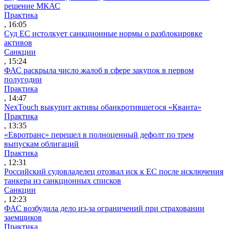
решение МКАС
Практика
, 16:05
Суд ЕС истолкует санкционные нормы о разблокировке
активов
Санкции
, 15:24
ФАС раскрыла число жалоб в сфере закупок в первом
полугодии
Практика
, 14:47
NexTouch выкупит активы обанкротившегося «Кванта»
Практика
, 13:35
«Евротранс» перешел в полноценный дефолт по трем
выпускам облигаций
Практика
, 12:31
Российский судовладелец отозвал иск к ЕС после исключения
танкера из санкционных списков
Санкции
, 12:23
ФАС возбудила дело из-за ограничений при страховании
заемщиков
Практика