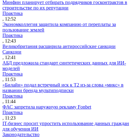
Минфин планирует отбирать подрядчиков госконтрактов в
строительстве по их репутации
Практика
, 12:52
Экономколлегия защитила компанию от переплаты за
пользование землей
Практика
, 12:43
Великобритания расширила антироссийские санкции
Санкции
, 12:41
АБД предложила стандарт синтетических данных для ИИ-
моделей
Практика
, 11:53
«Билайн» подал встречный иск к Т2 из-за слова «микс» в
названии бренда мультиподписки
Практика
, 11:44
ФАС запретила наружную рекламу Fonbet
Практика
, 11:23
IT-бизнес просит упростить использование данных граждан
для обучения ИИ
Законодательство