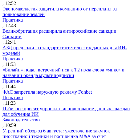
, 12:52
Экономколлегия защитила компанию от переплаты за
пользование землей
Практика
, 12:43
Великобритания расширила антироссийские санкции
Санкции
, 12:41
АБД предложила стандарт синтетических данных для ИИ-
моделей
Практика
, 11:53
«Билайн» подал встречный иск к Т2 из-за слова «микс» в
названии бренда мультиподписки
Практика
, 11:44
ФАС запретила наружную рекламу Fonbet
Практика
, 11:23
IT-бизнес просит упростить использование данных граждан
для обучения ИИ
Законодательство
, 10:59
Утренний обзор за 6 августа: ужесточение закупок
иностранной техники и рост рынка M&A за счет