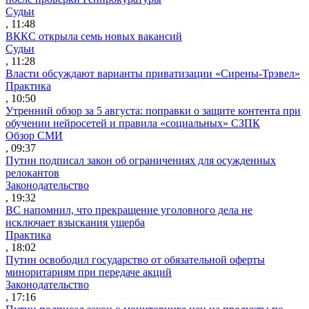
Судьи
, 11:48
ВККС открыла семь новых вакансий
Судьи
, 11:28
Власти обсуждают варианты приватизации «Сирены-Трэвел»
Практика
, 10:50
Утренний обзор за 5 августа: поправки о защите контента при
обучении нейросетей и правила «социальных» СЗПК
Обзор СМИ
, 09:37
Путин подписал закон об ограничениях для осужденных
релокантов
Законодательство
, 19:32
ВС напомнил, что прекращение уголовного дела не
исключает взыскания ущерба
Практика
, 18:02
Путин освободил государство от обязательной оферты
миноритариям при передаче акций
Законодательство
, 17:16