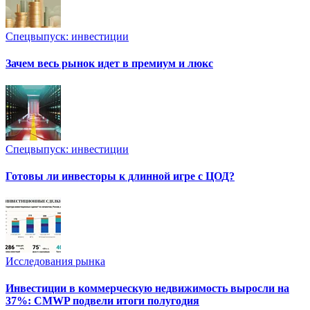
Спецвыпуск: инвестиции
Зачем весь рынок идет в премиум и люкс
Спецвыпуск: инвестиции
Готовы ли инвесторы к длинной игре с ЦОД?
Исследования рынка
Инвестиции в коммерческую недвижимость выросли на
37%: CMWP подвели итоги полугодия