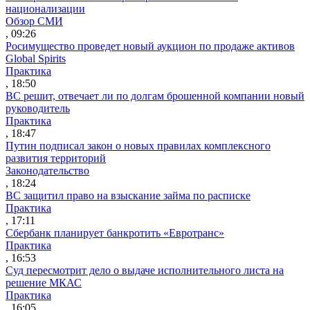
национализации
Обзор СМИ
, 09:26
Росимущество проведет новый аукцион по продаже активов
Global Spirits
Практика
, 18:50
ВС решит, отвечает ли по долгам брошенной компании новый
руководитель
Практика
, 18:47
Путин подписал закон о новых правилах комплексного
развития территорий
Законодательство
, 18:24
ВС защитил право на взыскание займа по расписке
Практика
, 17:11
Сбербанк планирует банкротить «Евротранс»
Практика
, 16:53
Суд пересмотрит дело о выдаче исполнительного листа на
решение МКАС
Практика
, 16:05