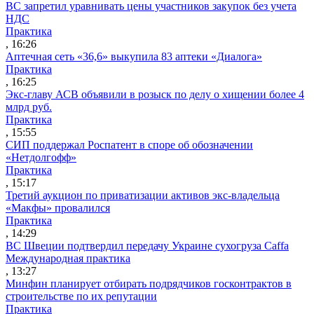
ВС запретил уравнивать цены участников закупок без учета
НДС
Практика
, 16:26
Аптечная сеть «36,6» выкупила 83 аптеки «Диалога»
Практика
, 16:25
Экс-главу АСВ объявили в розыск по делу о хищении более 4
млрд руб.
Практика
, 15:55
СИП поддержал Роспатент в споре об обозначении
«Нетдолгофф»
Практика
, 15:17
Третий аукцион по приватизации активов экс-владельца
«Макфы» провалился
Практика
, 14:29
ВС Швеции подтвердил передачу Украине сухогруза Caffa
Международная практика
, 13:27
Минфин планирует отбирать подрядчиков госконтрактов в
строительстве по их репутации
Практика