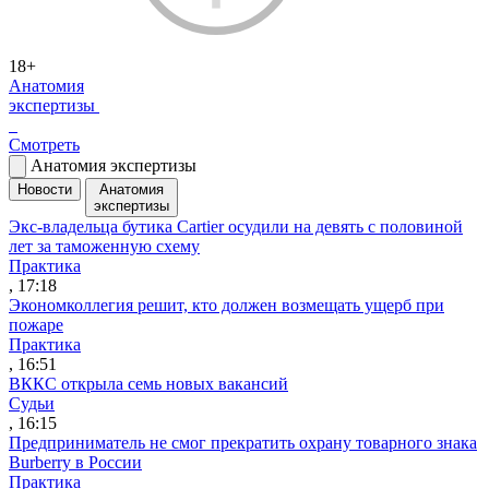
18+
Анатомия
экспертизы
Смотреть
Анатомия экспертизы
Новости
Анатомия
экспертизы
Экс-владельца бутика Cartier осудили на девять с половиной
лет за таможенную схему
Практика
, 17:18
Экономколлегия решит, кто должен возмещать ущерб при
пожаре
Практика
, 16:51
ВККС открыла семь новых вакансий
Судьи
, 16:15
Предприниматель не смог прекратить охрану товарного знака
Burberry в России
Практика