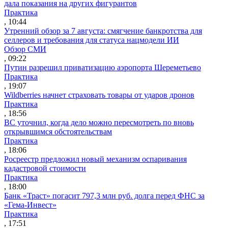
дала показания на других фигурантов
Практика
, 10:44
Утренний обзор за 7 августа: смягчение банкротства для
селлеров и требования для статуса нацмодели ИИ
Обзор СМИ
, 09:22
Путин разрешил приватизацию аэропорта Шереметьево
Практика
, 19:07
Wildberries начнет страховать товары от ударов дронов
Практика
, 18:56
ВС уточнил, когда дело можно пересмотреть по вновь
открывшимся обстоятельствам
Практика
, 18:06
Росреестр предложил новый механизм оспаривания
кадастровой стоимости
Практика
, 18:00
Банк «Траст» погасит 797,3 млн руб. долга перед ФНС за
«Гема-Инвест»
Практика
, 17:51