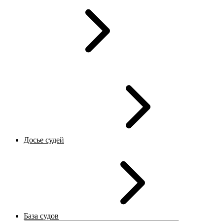
Досье судей
База судов