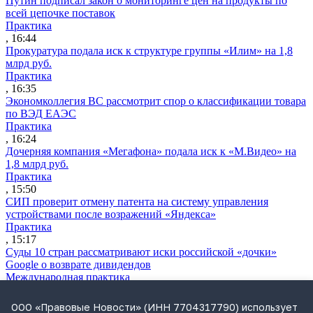
Путин подписал закон о мониторинге цен на продукты по
всей цепочке поставок
Практика
, 16:44
Прокуратура подала иск к структуре группы «Илим» на 1,8
млрд руб.
Практика
, 16:35
Экономколлегия ВС рассмотрит спор о классификации товара
по ВЭД ЕАЭС
Практика
, 16:24
Дочерняя компания «Мегафона» подала иск к «М.Видео» на
1,8 млрд руб.
Практика
, 15:50
СИП проверит отмену патента на систему управления
устройствами после возражений «Яндекса»
Практика
, 15:17
Суды 10 стран рассматривают иски российской «дочки»
Google о возврате дивидендов
Международная практика
, 14:09
ФАС раскрыла схему ограничения конкуренции в СРО
ООО «Правовые Новости» (ИНН 7704317790) использует