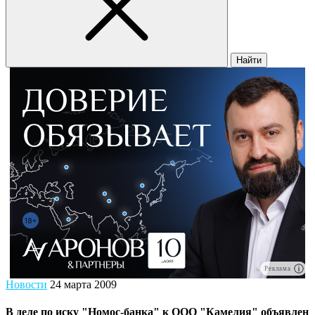
Найти
Реклама
Новости
24 марта 2009
В деле по иску "Номос-банка" к ООО "Камелия" объявлен