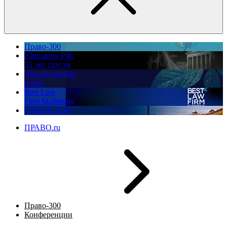
Право-300
Юррынок РФ:
35 лет спустя
Экологическое
право
Best Law
Firm Marketing
ПМЮФ 2026
ПРАВО.ru
Право-300
Конференции