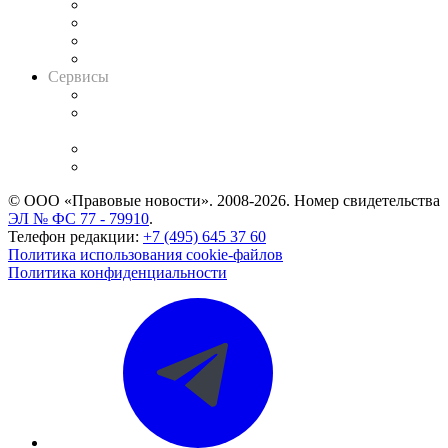
Досье судей
Информация о судах
RSS лента новостей
Вакансии для юристов
Сервисы
Справочно-правовая система
Casebook: мониторинг дел
и компаний
Caselook: поиск и анализ практики
CASE.ONE: управление юридической службой
© ООО «Правовые новости». 2008-2026.
Номер свидетельства
ЭЛ № ФС 77 - 79910
.
Телефон редакции:
+7 (495) 645 37 60
Политика использования cookie-файлов
Политика конфиденциальности