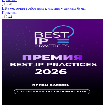
, 13:28
ЦБ ужесточил требования к листингу ценных бумаг
Практика
, 12:44