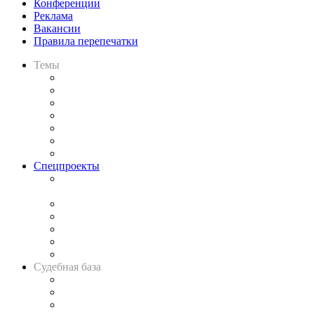
Конференции
Реклама
Вакансии
Правила перепечатки
Темы
Практика
Законодательство
Процесс
Исследования
Рынок юридических услуг
Юридическое сообщество
Важнейшие правовые темы в прессе
Спецпроекты
Подкаст «В здравом уме
и твёрдой памяти»
Legal Design
Банкротная панорама
Советы для литигаторов
Сговоры на торгах
Авто
Судебная база
Картотека арбитражных дел
Решения арбитражных судов
Календарь рассмотрения арбитражных дел