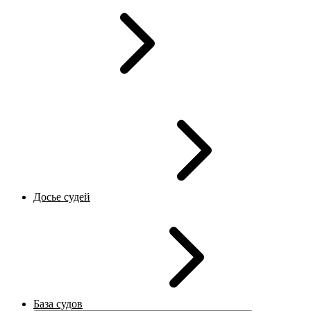
Досье судей
База судов