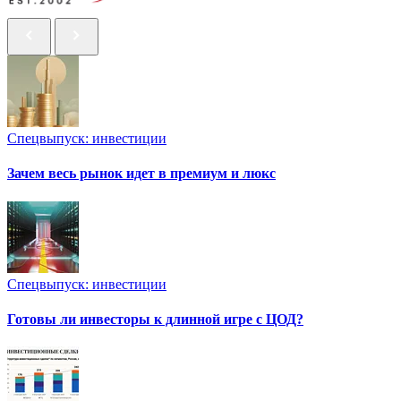
Спецвыпуск: инвестиции
Зачем весь рынок идет в премиум и люкс
Спецвыпуск: инвестиции
Готовы ли инвесторы к длинной игре с ЦОД?