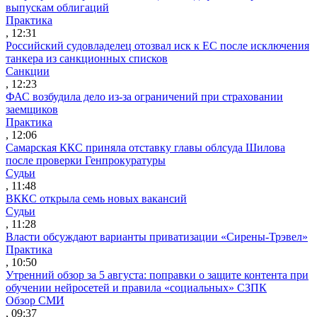
выпускам облигаций
Практика
, 12:31
Российский судовладелец отозвал иск к ЕС после исключения
танкера из санкционных списков
Санкции
, 12:23
ФАС возбудила дело из-за ограничений при страховании
заемщиков
Практика
, 12:06
Самарская ККС приняла отставку главы облсуда Шилова
после проверки Генпрокуратуры
Судьи
, 11:48
ВККС открыла семь новых вакансий
Судьи
, 11:28
Власти обсуждают варианты приватизации «Сирены-Трэвел»
Практика
, 10:50
Утренний обзор за 5 августа: поправки о защите контента при
обучении нейросетей и правила «социальных» СЗПК
Обзор СМИ
, 09:37