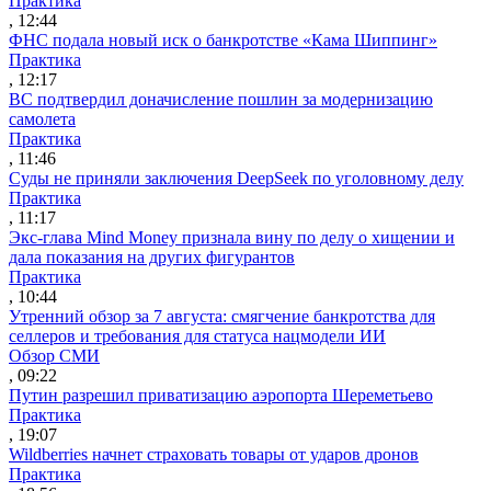
Практика
, 12:44
ФНС подала новый иск о банкротстве «Кама Шиппинг»
Практика
, 12:17
ВС подтвердил доначисление пошлин за модернизацию
самолета
Практика
, 11:46
Суды не приняли заключения DeepSeek по уголовному делу
Практика
, 11:17
Экс-глава Mind Money признала вину по делу о хищении и
дала показания на других фигурантов
Практика
, 10:44
Утренний обзор за 7 августа: смягчение банкротства для
селлеров и требования для статуса нацмодели ИИ
Обзор СМИ
, 09:22
Путин разрешил приватизацию аэропорта Шереметьево
Практика
, 19:07
Wildberries начнет страховать товары от ударов дронов
Практика