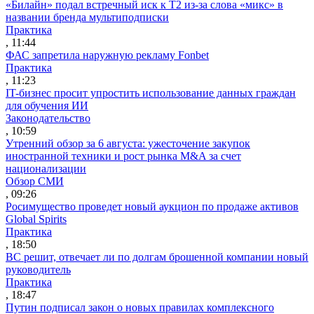
«Билайн» подал встречный иск к Т2 из-за слова «микс» в
названии бренда мультиподписки
Практика
, 11:44
ФАС запретила наружную рекламу Fonbet
Практика
, 11:23
IT-бизнес просит упростить использование данных граждан
для обучения ИИ
Законодательство
, 10:59
Утренний обзор за 6 августа: ужесточение закупок
иностранной техники и рост рынка M&A за счет
национализации
Обзор СМИ
, 09:26
Росимущество проведет новый аукцион по продаже активов
Global Spirits
Практика
, 18:50
ВС решит, отвечает ли по долгам брошенной компании новый
руководитель
Практика
, 18:47
Путин подписал закон о новых правилах комплексного