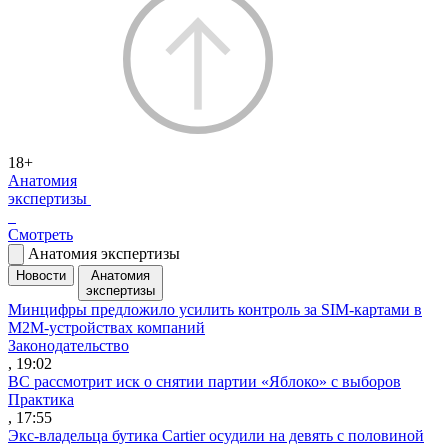
18+
Анатомия
экспертизы
Смотреть
Анатомия экспертизы
Новости
Анатомия
экспертизы
Минцифры предложило усилить контроль за SIM-картами в
M2M-устройствах компаний
Законодательство
, 19:02
ВС рассмотрит иск о снятии партии «Яблоко» с выборов
Практика
, 17:55
Экс-владельца бутика Cartier осудили на девять с половиной