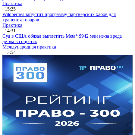
Практика
, 15:25
Wildberries запустит программу партнерских хабов для
хранения товаров
Практика
, 14:31
Суд в США обязал выплатить Meta* $942 млн из-за вреда
детям в соцсетях
Международная практика
, 13:54