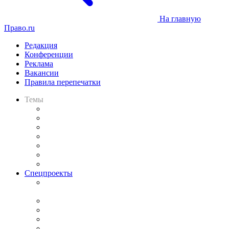
На главную
Право.ru
Редакция
Конференции
Реклама
Вакансии
Правила перепечатки
Темы
Практика
Законодательство
Процесс
Исследования
Рынок юридических услуг
Юридическое сообщество
Важнейшие правовые темы в прессе
Спецпроекты
Подкаст «В здравом уме
и твёрдой памяти»
Legal Design
Банкротная панорама
Советы для литигаторов
Сговоры на торгах