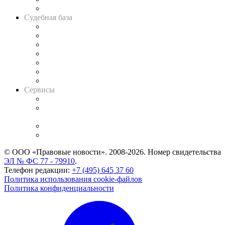
Авто
Судебная база
Картотека арбитражных дел
Решения арбитражных судов
Календарь рассмотрения арбитражных дел
Досье судей
Информация о судах
RSS лента новостей
Вакансии для юристов
Сервисы
Справочно-правовая система
Casebook: мониторинг дел
и компаний
Caselook: поиск и анализ практики
CASE.ONE: управление юридической службой
© ООО «Правовые новости». 2008-2026.
Номер свидетельства
ЭЛ № ФС 77 - 79910
.
Телефон редакции:
+7 (495) 645 37 60
Политика использования cookie-файлов
Политика конфиденциальности