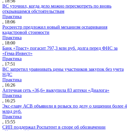
, 18:56
ВС уточнил, когда дело можно пересмотреть по вновь
открывшимся обстоятельствам
Практика
, 18:06
Росреестр предложил новый механизм оспаривания
кадастровой стоимости
Практика
, 18:00
Банк «Траст» погасит 797,3 млн руб. долга перед ФНС за
«Гема-Инвест»
Практика
, 17:51
ВС запретил уравнивать цены участников закупок без учета
НДС
Практика
, 16:26
Аптечная сеть «36,6» выкупила 83 аптеки «Диалога»
Практика
, 16:25
Экс-главу АСВ объявили в розыск по делу о хищении более 4
млрд руб.
Практика
, 15:55
СИП поддержал Роспатент в споре об обозначении