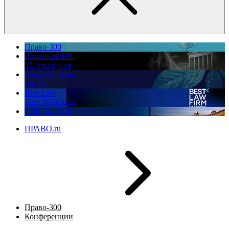
Право-300
Юррынок РФ:
35 лет спустя
Экологическое
право
Best Law
Firm Marketing
ПМЮФ 2026
ПРАВО.ru
Право-300
Конференции