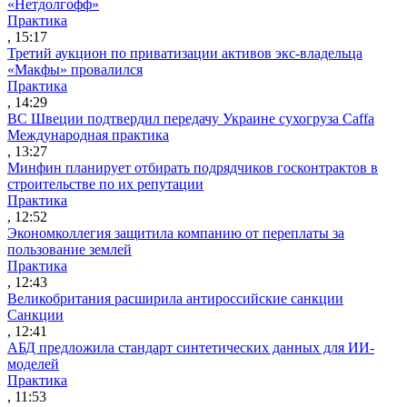
«Нетдолгофф»
Практика
, 15:17
Третий аукцион по приватизации активов экс-владельца
«Макфы» провалился
Практика
, 14:29
ВС Швеции подтвердил передачу Украине сухогруза Caffa
Международная практика
, 13:27
Минфин планирует отбирать подрядчиков госконтрактов в
строительстве по их репутации
Практика
, 12:52
Экономколлегия защитила компанию от переплаты за
пользование землей
Практика
, 12:43
Великобритания расширила антироссийские санкции
Санкции
, 12:41
АБД предложила стандарт синтетических данных для ИИ-
моделей
Практика
, 11:53