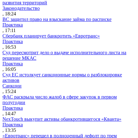
развития территорий
Законодательство
, 18:24
ВС защитил право на взыскание займа по расписке
Практика
, 17:11
Сбербанк планирует банкротить «Евротранс»
Практика
, 16:53
Суд пересмотрит дело о выдаче исполнительного листа на
решение МКАС
Практика
, 16:05
Суд ЕС истолкует санкционные нормы о разблокировке
активов
Санкции
, 15:24
ФАС раскрыла число жалоб в сфере закупок в первом
полугодии
Практика
, 14:47
NexTouch выкупит активы обанкротившегося «Кванта»
Практика
, 13:35
«Евротранс» перешел в полноценный дефолт по трем