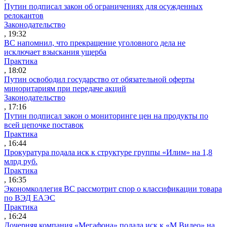
Путин подписал закон об ограничениях для осужденных
релокантов
Законодательство
, 19:32
ВС напомнил, что прекращение уголовного дела не
исключает взыскания ущерба
Практика
, 18:02
Путин освободил государство от обязательной оферты
миноритариям при передаче акций
Законодательство
, 17:16
Путин подписал закон о мониторинге цен на продукты по
всей цепочке поставок
Практика
, 16:44
Прокуратура подала иск к структуре группы «Илим» на 1,8
млрд руб.
Практика
, 16:35
Экономколлегия ВС рассмотрит спор о классификации товара
по ВЭД ЕАЭС
Практика
, 16:24
Дочерняя компания «Мегафона» подала иск к «М.Видео» на