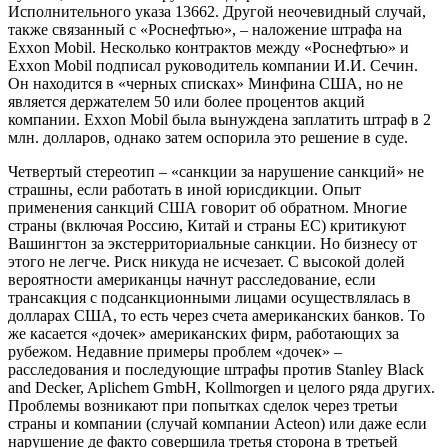
Исполнительного указа 13662. Другой неочевидный случай,
также связанный с «Роснефтью», – наложение штрафа на
Exxon Mobil. Несколько контрактов между «Роснефтью» и
Exxon Mobil подписал руководитель компании И.И. Сечин.
Он находится в «черных списках» Минфина США, но не
является держателем 50 или более процентов акций
компании. Exxon Mobil была вынуждена заплатить штраф в 2
млн. долларов, однако затем оспорила это решение в суде.
Четвертый стереотип
– «санкции за нарушение санкций» не
страшны, если работать в иной юрисдикции. Опыт
применения санкций США говорит об обратном. Многие
страны (включая Россию, Китай и страны ЕС) критикуют
Вашингтон за экстерриториальные санкции. Но бизнесу от
этого не легче. Риск никуда не исчезает. С высокой долей
вероятности американцы начнут расследование, если
трансакция с подсанкционными лицами осуществлялась в
долларах США, то есть через счета американских банков. То
же касается «дочек» американских фирм, работающих за
рубежом. Недавние примеры проблем «дочек» –
расследования и последующие штрафы против Stanley Black
and Decker, Aplichem GmbH, Kollmorgen и целого ряда других.
Проблемы возникают при попытках сделок через третьи
страны и компании (случай компании Acteon) или даже если
нарушение де факто совершила третья сторона в третьей