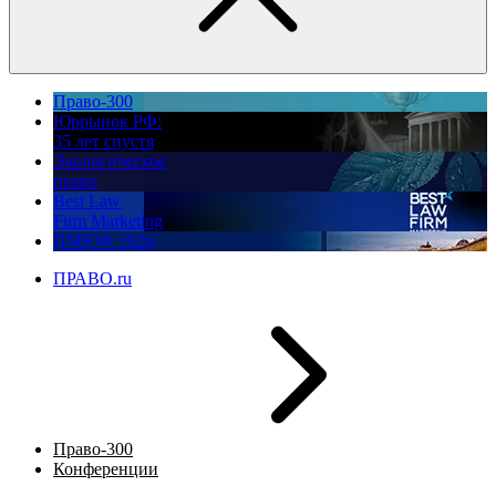
Право-300
Юррынок РФ:
35 лет спустя
Экологическое
право
Best Law
Firm Marketing
ПМЮФ 2026
ПРАВО.ru
Право-300
Конференции