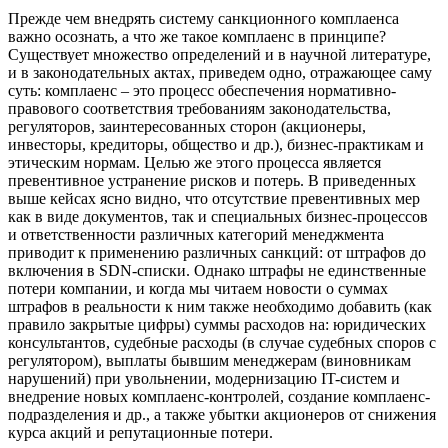
Прежде чем внедрять систему санкционного комплаенса
важно осознать, а что же такое комплаенс в принципе?
Существует множество определений и в научной литературе,
и в законодательных актах, приведем одно, отражающее саму
суть: комплаенс – это процесс обеспечения нормативно-
правового соответствия требованиям законодательства,
регуляторов, заинтересованных сторон (акционеры,
инвесторы, кредиторы, общество и др.), бизнес-практикам и
этическим нормам. Целью же этого процесса является
превентивное устранение рисков и потерь. В приведенных
выше кейсах ясно видно, что отсутствие превентивных мер
как в виде документов, так и специальных бизнес-процессов
и ответственности различных категорий менеджмента
приводит к применению различных санкций: от штрафов до
включения в SDN-списки. Однако штрафы не единственные
потери компании, и когда мы читаем новости о суммах
штрафов в реальности к ним также необходимо добавить (как
правило закрытые цифры) суммы расходов на: юридических
консультантов, судебные расходы (в случае судебных споров с
регулятором), выплаты бывшим менеджерам (виновникам
нарушений) при увольнении, модернизацию IT-систем и
внедрение новых комплаенс-контролей, создание комплаенс-
подразделения и др., а также убытки акционеров от снижения
курса акций и репутационные потери.