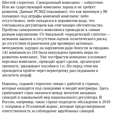
Шестой стереотип
. Санкционный комплаенс – избыточен.
Или же существующий комплаенс хорош и не требует
развития. Данные РСМД показывают, что как минимум у 88
попавших под штрафы компаний комплаенс либо
отсутствовал, либо находился в неразвитом виде, что
учитывалось регулятором как отягчающее обстоятельство.
Пробелы санкционного комплаенса приводили к самым
разным нарушениям. От банальной «юридической слепоты» –
незнания законов и отсутствия оценок политического риска,
до отсутствия ограничения для чрезмерно активных
менеджеров, идущих на нарушения ради бонусов за продажи.
141 компания из 216 была вынуждена принять меры по
развитию комплаенс. Уже постфактум компании усиливают
персонал комплаенс, проводят аудит сделок, организуют
тренинги, заказывают пособия и т.п. Но перед этим им
приходится пройти через нервотрепку расследования и
заплатить штраф.
Наконец,
седьмой стереотип
связан с работой в странах,
которые находятся под санкциями и вводят контрмеры. Здесь
срабатывает страх оказаться между молотом западных
санкций и наковальней мер национального регулятора. В
России, например, такие страхи подогрело обсуждение в 2018
г. поправок в Уголовный кодекс, которые предусматривали
ответственность за соблюдение зарубежных санкций.