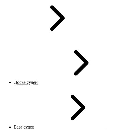
Досье судей
База судов