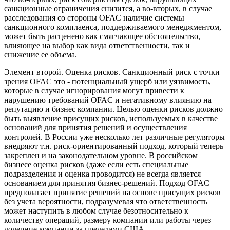
санкционные ограничения снизится, а во-вторых, в случае
расследования со стороны OFAC наличие системы
санкционного комплаенса, поддерживаемого менеджментом,
может быть расценено как смягчающее обстоятельство,
влияющее на выбор как вида ответственности, так и
снижение ее объема.
Элемент второй
. Оценка рисков. Санкционный риск с точки
зрения OFAC это - потенциальный ущерб или уязвимость,
которые в случае игнорирования могут привести к
нарушению требований OFAC и негативному влиянию на
репутацию и бизнес компании. Целью оценки рисков должно
быть выявление присущих рисков, используемых в качестве
оснований для принятия решений и осуществления
контролей. В России уже несколько лет различные регуляторы
внедряют т.н. риск-ориентированный подход, который теперь
закреплен и на законодательном уровне. В российском
бизнесе оценка рисков (даже если есть специальные
подразделения и оценка проводится) не всегда является
основанием для принятия бизнес-решений. Подход OFAC
предполагает принятие решений на основе присущих рисков
без учета вероятности, подразумевая что ответственность
может наступить в любом случае безотносительно к
количеству операций, размеру компании или работы через
дочерние компании за пределами США.