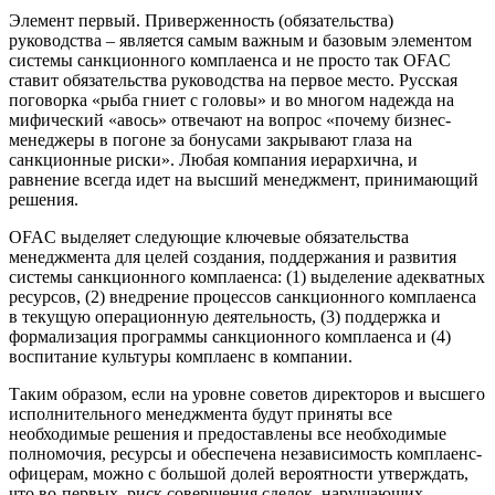
Элемент первый
. Приверженность (обязательства)
руководства – является самым важным и базовым элементом
системы санкционного комплаенса и не просто так OFAC
ставит обязательства руководства на первое место. Русская
поговорка «рыба гниет с головы» и во многом надежда на
мифический «авось» отвечают на вопрос «почему бизнес-
менеджеры в погоне за бонусами закрывают глаза на
санкционные риски». Любая компания иерархична, и
равнение всегда идет на высший менеджмент, принимающий
решения.
OFAC выделяет следующие ключевые обязательства
менеджмента для целей создания, поддержания и развития
системы санкционного комплаенса: (1) выделение адекватных
ресурсов, (2) внедрение процессов санкционного комплаенса
в текущую операционную деятельность, (3) поддержка и
формализация программы санкционного комплаенса и (4)
воспитание культуры комплаенс в компании.
Таким образом, если на уровне советов директоров и высшего
исполнительного менеджмента будут приняты все
необходимые решения и предоставлены все необходимые
полномочия, ресурсы и обеспечена независимость комплаенс-
офицерам, можно с большой долей вероятности утверждать,
что во-первых, риск совершения сделок, нарушающих