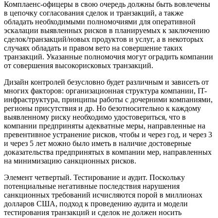
Комплаенс-офицеры в свою очередь должны быть вовлечены
в цепочку согласования сделок и транзакций, а также
обладать необходимыми полномочиями для оперативной
эскалации выявленных рисков в планируемых к заключению
сделок/транзакций/новых продуктов и услуг, а в некоторых
случаях обладать и правом вето на совершение таких
транзакций. Указанные полномочия могут оградить компании
от совершения высокорисковых транзакций.
Дизайн контролей безусловно будет различным и зависеть от
многих факторов: организационная структура компании, IT-
инфраструктура, принципы работы с дочерними компаниями,
регионы присутствия и др. Но безотносительно к каждому
выявленному риску необходимо удостовериться, что в
компании предприняты адекватные меры, направленные на
превентивное устранение рисков, чтобы и через год, и через 3
и через 5 лет можно было иметь в наличие достоверные
доказательства предпринятых в компании мер, направленных
на минимизацию санкционных рисков.
Элемент четвертый
. Тестирование и аудит. Поскольку
потенциальные негативные последствия нарушения
санкционных требований исчисляются порой в миллионах
долларов США, подход к проведению аудита и модели
тестирования транзакций и сделок не должен носить