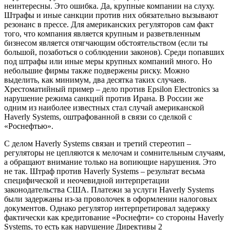
неинтересны. Это ошибка. Да, крупные компании на слуху.
Штрафы и иные санкции против них обязательно вызывают
резонанс в прессе. Для американских регуляторов сам факт
того, что компания является крупным и разветвленным
бизнесом является отягчающим обстоятельством (если ты
большой, позаботься о соблюдении законов). Среди попавших
под штрафы или иные меры крупных компаний много. Но
небольшие фирмы также подвержены риску. Можно
выделить, как минимум, два десятка таких случаев.
Хрестоматийный пример – дело против Epsilon Electronics за
нарушение режима санкций против Ирана. В России же
одним из наиболее известных стал случай американской
Haverly Systems, оштрафованной в связи со сделкой с
«Роснефтью».
С делом Haverly Systems связан и
третий стереотип
–
регуляторы не цепляются к мелочам и сомнительным случаям,
а обращают внимание только на вопиющие нарушения. Это
не так. Штраф против Haverly Systems – результат весьма
специфической и неочевидной интерпретации
законодательства США. Платежи за услуги Haverly Systems
были задержаны из-за проволочек в оформлении налоговых
документов. Однако регулятор интерпретировал задержку
фактически как кредитование «Роснефти» со стороны Haverly
Systems, то есть как нарушение Директивы 2