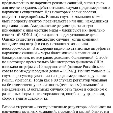
преднамеренно не нарушает режимы санкций, значит риск
для нее не актуален. Действительно, случаи преднамеренного
нарушения существуют. Для некоторых велик соблазн
получить сверхприбыль. В иных случаях компания может
быть попросту агентом правительства или лиц, находящихся
под санкциями. Американские регуляторы зачастую
применяют к ним жесткие меры – блокируют их (печально
известный SDN-List) или даже заводят уголовные дела.
Однако существует множество случаев, когда компания
попадает под штраф в силу незнания законов или
неосторожности. Это хорошо видно по статистике штрафов за
нарушение санкций – меры более мягкой в сравнении с
блокированием, но все-равно довольно болезненной. С 2009
по настоящее время только Министерство финансов США
взыскало штрафы с 216 нарушителей (данные Российского
совета по международным делам – РСМД). Из них только в 32
случаев регулятор указывал на преднамеренные нарушения
(willful violations). Тогда как в 80 случаях регулятор указывал
на безответственную халатность (recklessness) компаний и
менеджмента. В остальных случаях речь также в основном о
различных формах неосторожности, ошибок в управлении,
сбоях в аудите сделок и т.п.
Второй стереотип
– государственные регуляторы обращают на
нарушения крупных компаний, а средний и малый бизнес им