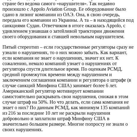
стране без ведома самого «нарушителя». Так недавно
произошло с Appolo Aviation Group. Ее оборудование было
сдано в лизинг компании из ОАЭ. Она, в свою очередь,
передала его компании из Украины. А та – в находящийся под
санкциями Судан. Ответчиком в итоге оказалась Appolo, с
удивлением узнавшая о затейливой траектории движения
своего оборудования и ставшей невольным нарушителем.
Пятый стереотип
– если государственные регуляторы сразу не
узнали о нарушениях, то о них можно забыть. Как вариант,
если компания не знает о нарушениях, значит их нет. К
сожалению, немало компаний узнает о нарушениях от
регулятора спустя длительное время. По оценкам РСМД,
средний промежуток времени между нарушением и
заключением соглашения компании и регулятора о штрафе (в
случае санкций Минфина США) занимает более 6 лет.
Американский регулятор мотивирует компании
самостоятельно раскрывать свои нарушения, снижая в этом
случае штраф на 50%. Но что делать, если сама компания не
знает о них? По данным РСМД, как минимум 135 компаний
из 216 за последние 10 лет не раскрыли нарушения
добровольно и заплатили штраф Минфину США в
значительно большем размере. Многие попросту не знали о
своих нарушениях.