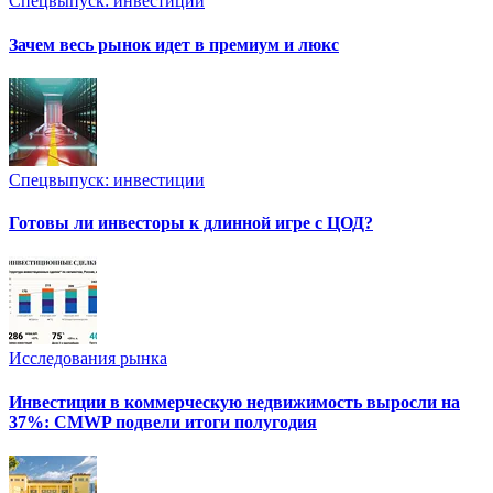
Спецвыпуск: инвестиции
Зачем весь рынок идет в премиум и люкс
Спецвыпуск: инвестиции
Готовы ли инвесторы к длинной игре с ЦОД?
Исследования рынка
Инвестиции в коммерческую недвижимость выросли на
37%: CMWP подвели итоги полугодия