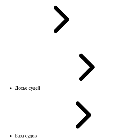
Досье судей
База судов