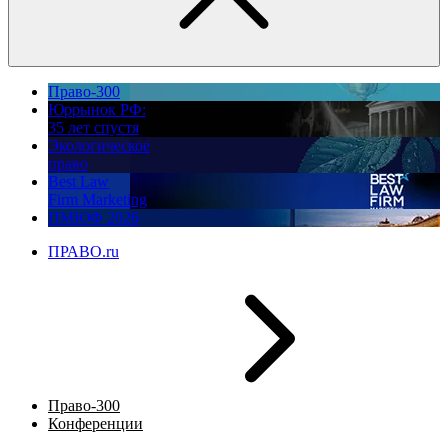
Право-300
Юррынок РФ:
35 лет спустя
Экологическое
право
Best Law
Firm Marketing
ПМЮФ 2026
ПРАВО.ru
Право-300
Конференции