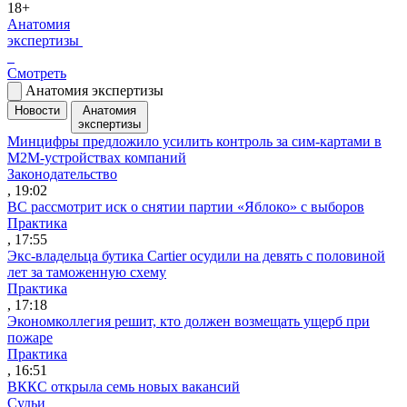
18+
Анатомия
экспертизы
Смотреть
Анатомия экспертизы
Новости
Анатомия
экспертизы
Минцифры предложило усилить контроль за сим-картами в
M2M-устройствах компаний
Законодательство
, 19:02
ВС рассмотрит иск о снятии партии «Яблоко» с выборов
Практика
, 17:55
Экс-владельца бутика Cartier осудили на девять с половиной
лет за таможенную схему
Практика
, 17:18
Экономколлегия решит, кто должен возмещать ущерб при
пожаре
Практика
, 16:51
ВККС открыла семь новых вакансий
Судьи