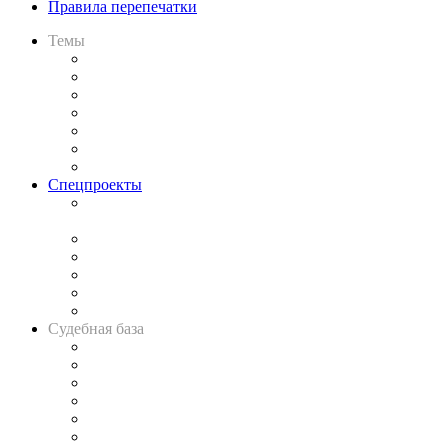
Правила перепечатки
Темы
Практика
Законодательство
Процесс
Исследования
Рынок юридических услуг
Юридическое сообщество
Важнейшие правовые темы в прессе
Спецпроекты
Подкаст «В здравом уме
и твёрдой памяти»
Legal Design
Банкротная панорама
Советы для литигаторов
Сговоры на торгах
Авто
Судебная база
Картотека арбитражных дел
Решения арбитражных судов
Календарь рассмотрения арбитражных дел
Досье судей
Информация о судах
RSS лента новостей