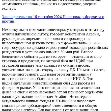
«семейного кешбэка», сейчас их недостаточно, уверена
эксперт.
Законодательство
16 сентября 2024
Налоговая реформа: за и
против
Нехватку льгот отмечают инвесторы, у которых в этом году
отняли пятилетнюю льготу, говорит
Константин Асабин,
руководитель дирекции налогового сопровождения
инвестиционной деятельности «Альфа-Капитала»
. С 2025
года государство сделало ее доступной только для российских
резидентов и установило лимит в 50 млн руб. Второе
болезненное событие для инвесторов — отмена льготы по
страховым продуктам, по которой база по НДФЛ при
страховой выплате уменьшалась на суммы взносов,
увеличенных на среднегодовую ставку ЦБ. Несмотря на это,
рабочие инструменты для налоговой оптимизации у
инвестора остались. Один из них — счет ИИС-3. Это
индивидуальный инвестиционный счет для работы на
фондовом рынке. У него нет ограничения по зачислению
денег на счет и через несколько лет он принесет ощутимую
налоговую экономию, считает Асабин. Не потеряли
актуальности личные фонды и ЗПИФ. Они позволяют
снизить риски субсидиарной ответственности и общую
налоговую нагрузку. Так как доходы от реализации паев