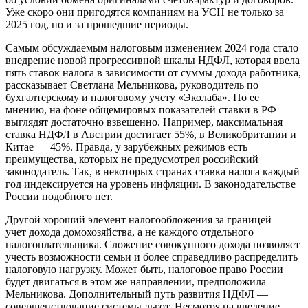
Уже скоро они пригодятся компаниям на УСН не только за
2025 год, но и за прошедшие периоды.
Самым обсуждаемым налоговым изменением 2024 года стало
внедрение новой прогрессивной шкалы НДФЛ, которая ввела
пять ставок налога в зависимости от суммы дохода работника,
рассказывает
Светлана Мельникова, руководитель по
бухгалтерскому и налоговому учету «Эколаба»
. По ее
мнению, на фоне общемировых показателей ставки в РФ
выглядят достаточно взвешенно. Например, максимальная
ставка НДФЛ в Австрии достигает 55%, в Великобритании и
Китае — 45%. Правда, у зарубежных режимов есть
преимущества, которых не предусмотрел российский
законодатель. Так, в некоторых странах ставка налога каждый
год индексируется на уровень инфляции. В законодательстве
России подобного нет.
Другой хороший элемент налогообложения за границей —
учет дохода домохозяйства, а не каждого отдельного
налогоплательщика. Сложение совокупного дохода позволяет
учесть возможности семьи и более справедливо распределить
налоговую нагрузку. Может быть, налоговое право России
будет двигаться в этом же направлении, предположила
Мельникова. Дополнительный путь развития НДФЛ —
совершенствование системы льгот. Несмотря на введение