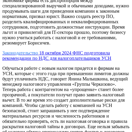
экономике фирмы есть диспропорция между
специализированной выручкой и обычными доходами, нужно
продумывать шаги для приведения компании к законным
нормативам, призвал юрист. Важно создать реестр ПО,
разделить квалифицированных и неквалифицированных
сотрудников, подготовить должностные инструкции. Время
льгот и привилегий для IT-сектора прошло, поэтому бизнесу
нужно учиться работать с налоговой и ее требованиями,
резюмирует Борисичев.
Законодательство
18 октября 2024
ФНС подготовила
рекомендации по НДС для налогоплательщиков УСН
Обучаться работе с новым налогом придется и фирмам на
УСН, которые с этого года при превышении лимитов должны
будут уплачивать НДС, говорит
Янина Малышкина, ведущий
менеджер налогового управления «Группы Черкизово»
.
Теперь работа с контрагентом на «упрощенке» станет более
прозрачной, а покупатели получат право заявить налоговый
вычет. В то же время это создает дополнительные риски для
компаний. Чтобы сделать работу с компанией на УСН
безопасной, стоит запрашивать у нее подтверждение
материальных ресурсов и численность работников и
обязательно проверять, есть ли налоговая оговорка и правила
раскрытия налоговой тайны в договорах. Еще нельзя забывать
об условии обмена оригиналами счетов-фактур и договоров.