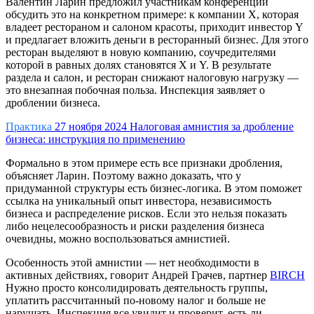
Валентин Ларин предложил участникам конференции
обсудить это на конкретном примере: к компании X, которая
владеет рестораном и салоном красоты, приходит инвестор Y
и предлагает вложить деньги в ресторанный бизнес. Для этого
ресторан выделяют в новую компанию, соучредителями
которой в равных долях становятся X и Y. В результате
раздела и салон, и ресторан снижают налоговую нагрузку —
это внезапная побочная польза. Инспекция заявляет о
дроблении бизнеса.
Практика
27 ноября 2024
Налоговая амнистия за дробление
бизнеса: инструкция по применению
Формально в этом примере есть все признаки дробления,
объясняет Ларин. Поэтому важно доказать, что у
придуманной структуры есть бизнес-логика. В этом поможет
ссылка на уникальный опыт инвестора, независимость
бизнеса и распределение рисков. Если это нельзя показать
либо нецелесообразность и риски разделения бизнеса
очевидны, можно воспользоваться амнистией.
Особенность этой амнистии — нет необходимости в
активных действиях, говорит Андрей Грачев, партнер
BIRCH
Нужно просто консолидировать деятельность группы,
уплатить рассчитанный по-новому налог и больше не
нарушать. Инспекция все увидит и проверит, есть ли