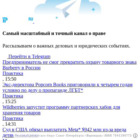
Cамый масштабный и точный канал о праве
Рассказываем о важных деловых и юридических событиях.
Перейти в Telegram
Предприниматель не смог прекратить охрану товарного знака
Burberry в России
Практика
, 15:50
Экс-директора Popcorn Books приговорили к четырем годам
условно по делу о пропаганде ЛГБТ*
Практика
, 15:25
Wildberries запустит программу партнерских хабов для
хранения товаров
Практика
, 14:31
Суд в США обязал выплатить Meta* $942 млн из-за вреда
детям в соцсетях
Реклама
Адвокатское бюро Санкт-Петербурга «Вертикаль» ИНН 7841290773
Реклама
АО"Право.ру" ИНН: 7708095468