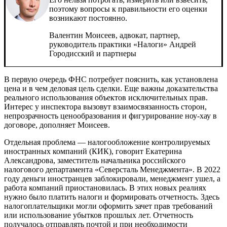
поэтому вопросы к правильности его оценки
возникают постоянно.
Валентин Моисеев, адвокат, партнер,
руководитель практики «Налоги»
Андрей
Городисский и партнеры
В первую очередь ФНС потребует пояснить, как установлена
цена и в чем деловая цель сделки. Еще важны доказательства
реального использования объектов исключительных прав.
Интерес у инспектора вызовут взаимосвязанность сторон,
непрозрачность ценообразования и фигурирование ноу-хау в
договоре, дополняет Моисеев.
Отдельная проблема — налогообложение контролируемых
иностранных компаний (КИК), говорит
Екатерина
Александрова, заместитель начальника российского
налогового департамента «Северсталь Менеджмента»
. В 2022
году деньги иностранцев заблокировали, менеджмент ушел, а
работа компаний приостановилась. В этих новых реалиях
нужно было платить налоги и формировать отчетность. Здесь
налогоплательщики могли оформить зачет прав требований
или использование убытков прошлых лет. Отчетность
получалось отправлять почтой и при необходимости