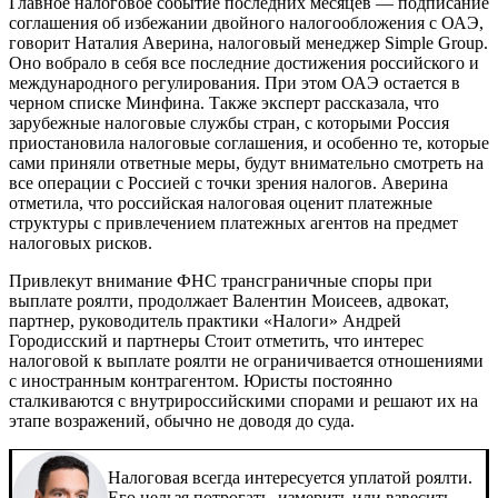
Главное налоговое событие последних месяцев — подписание
соглашения об избежании двойного налогообложения с ОАЭ,
говорит
Наталия Аверина, налоговый менеджер Simple Group
.
Оно вобрало в себя все последние достижения российского и
международного регулирования. При этом ОАЭ остается в
черном списке Минфина. Также эксперт рассказала, что
зарубежные налоговые службы стран, с которыми Россия
приостановила налоговые соглашения, и особенно те, которые
сами приняли ответные меры, будут внимательно смотреть на
все операции с Россией с точки зрения налогов. Аверина
отметила, что российская налоговая оценит платежные
структуры с привлечением платежных агентов на предмет
налоговых рисков.
Привлекут внимание ФНС трансграничные споры при
выплате роялти, продолжает Валентин Моисеев, адвокат,
партнер, руководитель практики «Налоги»
Андрей
Городисский и партнеры
Стоит отметить, что интерес
налоговой к выплате роялти не ограничивается отношениями
с иностранным контрагентом. Юристы постоянно
сталкиваются с внутрироссийскими спорами и решают их на
этапе возражений, обычно не доводя до суда.
Налоговая всегда интересуется уплатой роялти.
Его нельзя потрогать, измерить или взвесить,