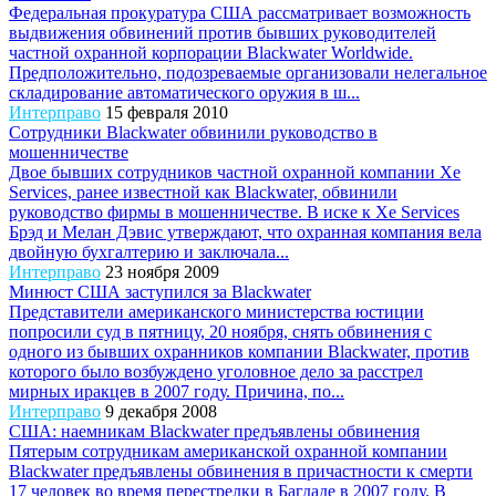
Федеральная прокуратура США рассматривает возможность
выдвижения обвинений против бывших руководителей
частной охранной корпорации Blackwater Worldwide.
Предположительно, подозреваемые организовали нелегальное
складирование автоматического оружия в ш...
Интерправо
15 февраля 2010
Сотрудники Blackwater обвинили руководство в
мошенничестве
Двое бывших сотрудников частной охранной компании Xe
Services, ранее известной как Blackwater, обвинили
руководство фирмы в мошенничестве. В иске к Xe Services
Брэд и Мелан Дэвис утверждают, что охранная компания вела
двойную бухгалтерию и заключала...
Интерправо
23 ноября 2009
Минюст США заступился за Blackwater
Представители американского министерства юстиции
попросили суд в пятницу, 20 ноября, снять обвинения с
одного из бывших охранников компании Blackwater, против
которого было возбуждено уголовное дело за расстрел
мирных иракцев в 2007 году. Причина, по...
Интерправо
9 декабря 2008
США: наемникам Blackwater предъявлены обвинения
Пятерым сотрудникам американской охранной компании
Blackwater предъявлены обвинения в причастности к смерти
17 человек во время перестрелки в Багдаде в 2007 году. В