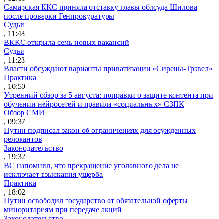
Самарская ККС приняла отставку главы облсуда Шилова
после проверки Генпрокуратуры
Судьи
, 11:48
ВККС открыла семь новых вакансий
Судьи
, 11:28
Власти обсуждают варианты приватизации «Сирены-Трэвел»
Практика
, 10:50
Утренний обзор за 5 августа: поправки о защите контента при
обучении нейросетей и правила «социальных» СЗПК
Обзор СМИ
, 09:37
Путин подписал закон об ограничениях для осужденных
релокантов
Законодательство
, 19:32
ВС напомнил, что прекращение уголовного дела не
исключает взыскания ущерба
Практика
, 18:02
Путин освободил государство от обязательной оферты
миноритариям при передаче акций
Законодательство