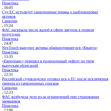
Практика
, 16:05
Суд ЕС истолкует санкционные нормы о разблокировке
активов
Санкции
, 15:24
ФАС раскрыла число жалоб в сфере закупок в первом
полугодии
Практика
, 14:47
NexTouch выкупит активы обанкротившегося «Кванта»
Практика
, 13:35
«Евротранс» перешел в полноценный дефолт по трем
выпускам облигаций
Практика
, 12:31
Российский судовладелец отозвал иск к ЕС после исключения
танкера из санкционных списков
Санкции
, 12:23
ФАС возбудила дело из-за ограничений при страховании
заемщиков
Практика
, 12:06