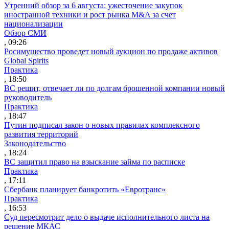
Утренний обзор за 6 августа: ужесточение закупок
иностранной техники и рост рынка M&A за счет
национализации
Обзор СМИ
, 09:26
Росимущество проведет новый аукцион по продаже активов
Global Spirits
Практика
, 18:50
ВС решит, отвечает ли по долгам брошенной компании новый
руководитель
Практика
, 18:47
Путин подписал закон о новых правилах комплексного
развития территорий
Законодательство
, 18:24
ВС защитил право на взыскание займа по расписке
Практика
, 17:11
Сбербанк планирует банкротить «Евротранс»
Практика
, 16:53
Суд пересмотрит дело о выдаче исполнительного листа на
решение МКАС