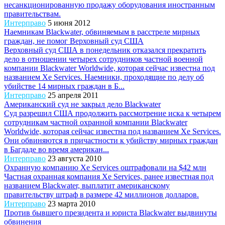
несанкционированную продажу оборудования иностранным
правительствам.
Интерправо
5 июня 2012
Наемникам Blackwater, обвиняемым в расстреле мирных
граждан, не помог Верховный суд США
Верховный суд США в понедельник отказался прекратить
дело в отношении четырех сотрудников частной военной
компании Blackwater Worldwide, которая сейчас известна под
названием Xe Services. Наемники, проходящие по делу об
убийстве 14 мирных граждан в Б...
Интерправо
25 апреля 2011
Американский суд не закрыл дело Blackwater
Суд разрешил США продолжить рассмотрение иска к четырем
сотрудникам частной охранной компании Blackwater
Worldwide, которая сейчас известна под названием Xe Services.
Они обвиняются в причастности к убийству мирных граждан
в Багдаде во время американ...
Интерправо
23 августа 2010
Охранную компанию Xe Services оштрафовали на $42 млн
Частная охранная компания Xe Services, ранее известная под
названием Blackwater, выплатит американскому
правительству штраф в размере 42 миллионов долларов.
Интерправо
23 марта 2010
Против бывшего президента и юриста Blackwater выдвинуты
обвинения