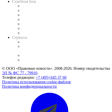
Судебная база
Картотека арбитражных дел
Решения арбитражных судов
Календарь рассмотрения арбитражных дел
Досье судей
Информация о судах
RSS лента новостей
Вакансии для юристов
Сервисы
Справочно-правовая система
Casebook: мониторинг дел
и компаний
Caselook: поиск и анализ практики
CASE.ONE: управление юридической службой
© ООО «Правовые новости». 2008-2026.
Номер свидетельства
ЭЛ № ФС 77 - 79910
.
Телефон редакции:
+7 (495) 645 37 60
Политика использования cookie-файлов
Политика конфиденциальности