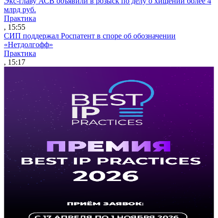
Экс-главу АСВ объявили в розыск по делу о хищении более 4
млрд руб.
Практика
, 15:55
СИП поддержал Роспатент в споре об обозначении
«Нетдолгофф»
Практика
, 15:17