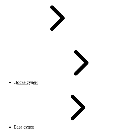
Досье судей
База судов