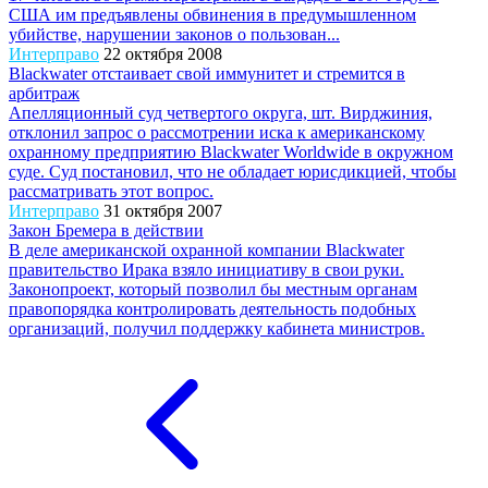
США им предъявлены обвинения в предумышленном
убийстве, нарушении законов о пользован...
Интерправо
22 октября 2008
Blackwater отстаивает свой иммунитет и стремится в
арбитраж
Апелляционный суд четвертого округа, шт. Вирджиния,
отклонил запрос о рассмотрении иска к американскому
охранному предприятию Blackwater Worldwide в окружном
суде. Суд постановил, что не обладает юрисдикцией, чтобы
рассматривать этот вопрос.
Интерправо
31 октября 2007
Закон Бремера в действии
В деле американской охранной компании Blackwater
правительство Ирака взяло инициативу в свои руки.
Законопроект, который позволил бы местным органам
правопорядка контролировать деятельность подобных
организаций, получил поддержку кабинета министров.