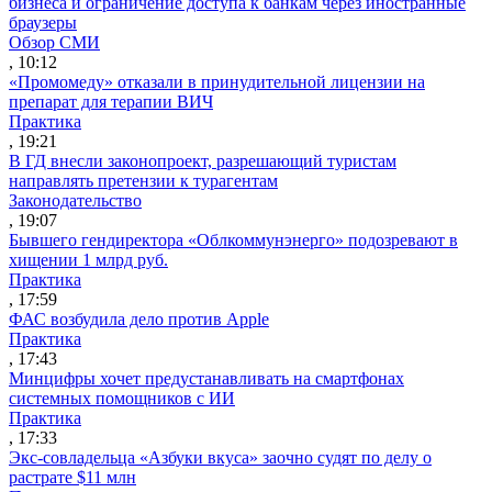
бизнеса и ограничение доступа к банкам через иностранные
браузеры
Обзор СМИ
, 10:12
«Промомеду» отказали в принудительной лицензии на
препарат для терапии ВИЧ
Практика
, 19:21
В ГД внесли законопроект, разрешающий туристам
направлять претензии к турагентам
Законодательство
, 19:07
Бывшего гендиректора «Облкоммунэнерго» подозревают в
хищении 1 млрд руб.
Практика
, 17:59
ФАС возбудила дело против Apple
Практика
, 17:43
Минцифры хочет предустанавливать на смартфонах
системных помощников с ИИ
Практика
, 17:33
Экс-совладельца «Азбуки вкуса» заочно судят по делу о
растрате $11 млн