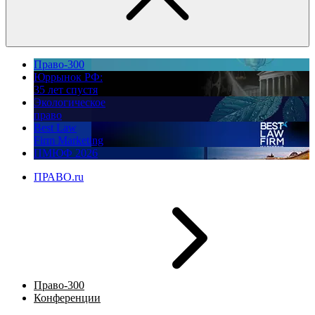
Право-300
Юррынок РФ:
35 лет спустя
Экологическое
право
Best Law
Firm Marketing
ПМЮФ 2026
ПРАВО.ru
Право-300
Конференции