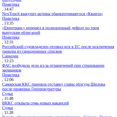
Практика
, 14:47
NexTouch выкупит активы обанкротившегося «Кванта»
Практика
, 13:35
«Евротранс» перешел в полноценный дефолт по трем
выпускам облигаций
Практика
, 12:31
Российский судовладелец отозвал иск к ЕС после исключения
танкера из санкционных списков
Санкции
, 12:23
ФАС возбудила дело из-за ограничений при страховании
заемщиков
Практика
, 12:06
Самарская ККС приняла отставку главы облсуда Шилова
после проверки Генпрокуратуры
Судьи
, 11:48
ВККС открыла семь новых вакансий
Судьи
, 11:28