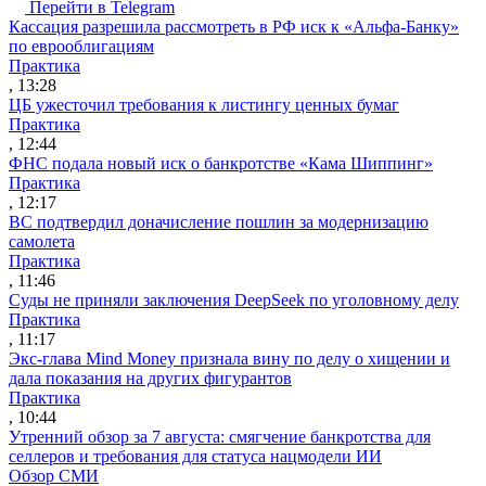
Перейти в Telegram
Кассация разрешила рассмотреть в РФ иск к «Альфа-Банку»
по еврооблигациям
Практика
, 13:28
ЦБ ужесточил требования к листингу ценных бумаг
Практика
, 12:44
ФНС подала новый иск о банкротстве «Кама Шиппинг»
Практика
, 12:17
ВС подтвердил доначисление пошлин за модернизацию
самолета
Практика
, 11:46
Суды не приняли заключения DeepSeek по уголовному делу
Практика
, 11:17
Экс-глава Mind Money признала вину по делу о хищении и
дала показания на других фигурантов
Практика
, 10:44
Утренний обзор за 7 августа: смягчение банкротства для
селлеров и требования для статуса нацмодели ИИ
Обзор СМИ