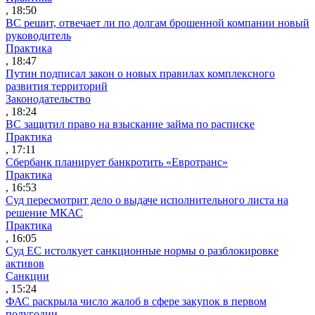
, 18:50
ВС решит, отвечает ли по долгам брошенной компании новый
руководитель
Практика
, 18:47
Путин подписал закон о новых правилах комплексного
развития территорий
Законодательство
, 18:24
ВС защитил право на взыскание займа по расписке
Практика
, 17:11
Сбербанк планирует банкротить «Евротранс»
Практика
, 16:53
Суд пересмотрит дело о выдаче исполнительного листа на
решение МКАС
Практика
, 16:05
Суд ЕС истолкует санкционные нормы о разблокировке
активов
Санкции
, 15:24
ФАС раскрыла число жалоб в сфере закупок в первом
полугодии