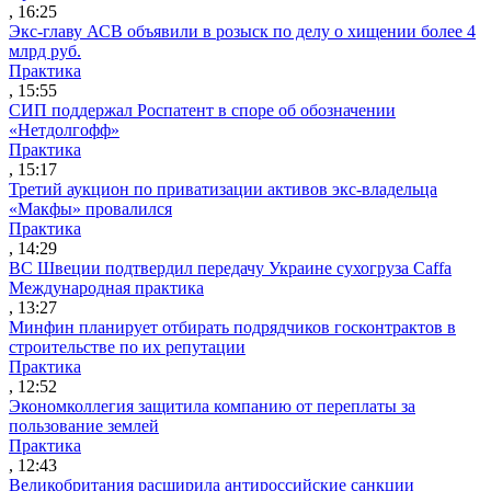
, 16:25
Экс-главу АСВ объявили в розыск по делу о хищении более 4
млрд руб.
Практика
, 15:55
СИП поддержал Роспатент в споре об обозначении
«Нетдолгофф»
Практика
, 15:17
Третий аукцион по приватизации активов экс-владельца
«Макфы» провалился
Практика
, 14:29
ВС Швеции подтвердил передачу Украине сухогруза Caffa
Международная практика
, 13:27
Минфин планирует отбирать подрядчиков госконтрактов в
строительстве по их репутации
Практика
, 12:52
Экономколлегия защитила компанию от переплаты за
пользование землей
Практика
, 12:43
Великобритания расширила антироссийские санкции