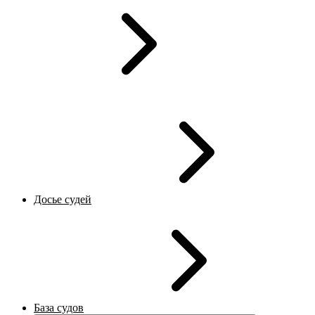
Досье судей
База судов