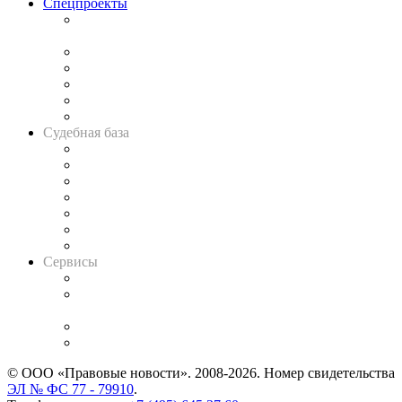
Спецпроекты
Подкаст «В здравом уме
и твёрдой памяти»
Legal Design
Банкротная панорама
Советы для литигаторов
Сговоры на торгах
Авто
Судебная база
Картотека арбитражных дел
Решения арбитражных судов
Календарь рассмотрения арбитражных дел
Досье судей
Информация о судах
RSS лента новостей
Вакансии для юристов
Сервисы
Справочно-правовая система
Casebook: мониторинг дел
и компаний
Caselook: поиск и анализ практики
CASE.ONE: управление юридической службой
© ООО «Правовые новости». 2008-2026.
Номер свидетельства
ЭЛ № ФС 77 - 79910
.