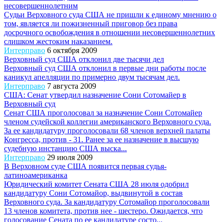
несовершеннолетним
Судьи Верховного суда США не пришли к единому мнению о
том, является ли пожизненный приговор без права
досрочного освобождения в отношении несовершеннолетних
слишком жестоким наказанием.
Интерправо
6 октября 2009
Верховный суд США отклонил две тысячи дел
Верховный суд США отклонил в первые дни работы после
каникул апелляции по примерно двум тысячам дел.
Интерправо
7 августа 2009
США: Сенат утвердил назначение Сони Сотомайер в
Верховный суд
Сенат США проголосовал за назначение Сони Сотомайер
членом судейской коллегии американского Верховного суда.
За ее кандидатуру проголосовали 68 членов верхней палаты
Конгресса, против - 31. Ранее за ее назначение в высшую
судебную инстанцию США выска...
Интерправо
29 июля 2009
В Верховном суде США появится первая судья-
латиноамериканка
Юридический комитет Сената США 28 июля одобрил
кандидатуру Сони Сотомайор, выдвинутой в состав
Верховного суда. За кандидатуру Сотомайор проголосовали
13 членов комитета, против нее - шестеро. Ожидается, что
голосование Сената по ее кандидатуре состо...