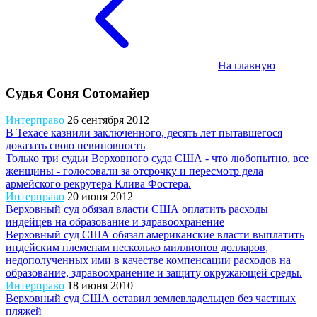
На главную
Судья Соня Сотомайер
Интерправо
26 сентября 2012
В Техасе казнили заключенного, десять лет пытавшегося
доказать свою невиновность
Только три судьи Верховного суда США - что любопытно, все
женщины - голосовали за отсрочку и пересмотр дела
армейского рекрутера Клива Фостера.
Интерправо
20 июня 2012
Верховный суд обязал власти США оплатить расходы
индейцев на образование и здравоохранение
Верховный суд США обязал американские власти выплатить
индейским племенам несколько миллионов долларов,
недополученных ими в качестве компенсации расходов на
образование, здравоохранение и защиту окружающей среды.
Интерправо
18 июня 2010
Верховный суд США оставил землевладельцев без частных
пляжей