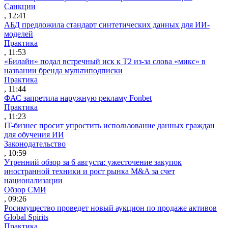
Санкции
, 12:41
АБД предложила стандарт синтетических данных для ИИ-
моделей
Практика
, 11:53
«Билайн» подал встречный иск к Т2 из-за слова «микс» в
названии бренда мультиподписки
Практика
, 11:44
ФАС запретила наружную рекламу Fonbet
Практика
, 11:23
IT-бизнес просит упростить использование данных граждан
для обучения ИИ
Законодательство
, 10:59
Утренний обзор за 6 августа: ужесточение закупок
иностранной техники и рост рынка M&A за счет
национализации
Обзор СМИ
, 09:26
Росимущество проведет новый аукцион по продаже активов
Global Spirits
Практика