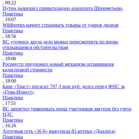
, 09:22
Путин разрешил приватизацию аэропорта Шереметьево
Практика
, 19:07
Wildberries начнет страховать товары от ударов дронов
Практика
, 18:56
ВС уточнил, когда дело можно пересмотреть по вновь
открывшимся обстоятельствам
Практика
, 18:06
Росреестр предложил новый механизм оспаривания
кадастровой стоимости
Практика
, 18:00
Банк «Траст» погасит 797,3 млн руб. долга перед ФНС за
«Гема-Инвест»
Практика
, 17:51
ВС запретил уравнивать цены участников закупок без учета
НДС
Практика
, 16:26
Аптечная сеть «36,6» выкупила 83 аптеки «Диалога»
Практика