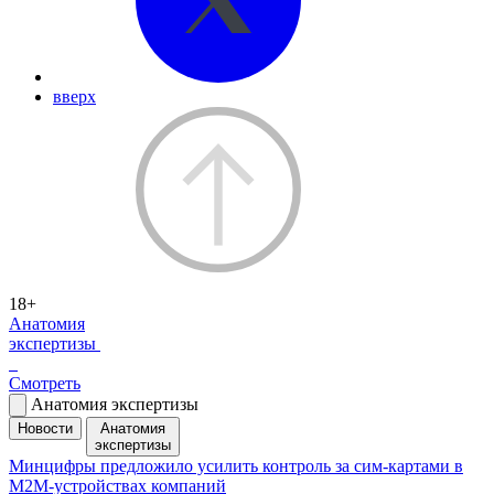
вверх
18+
Анатомия
экспертизы
Смотреть
Анатомия экспертизы
Новости
Анатомия
экспертизы
Минцифры предложило усилить контроль за сим-картами в
M2M-устройствах компаний