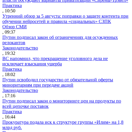
Власти обсуждают варианты приватизации «Сирены-Трэвел»
Практика
, 10:50
Утренний обзор за 5 августа: поправки о защите контента при
обучении нейросетей и правила «социальных» СЗПК
Обзор СМИ
, 09:37
Путин подписал закон об ограничениях для осужденных
релокантов
Законодательство
, 19:32
ВС напомнил, что прекращение уголовного дела не
исключает взыскания ущерба
Практика
, 18:02
Путин освободил государство от обязательной оферты
миноритариям при передаче акций
Законодательство
, 17:16
Путин подписал закон о мониторинге цен на продукты по
всей цепочке поставок
Практика
, 16:44
Прокуратура подала иск к структуре группы «Илим» на 1,8
млрд руб.