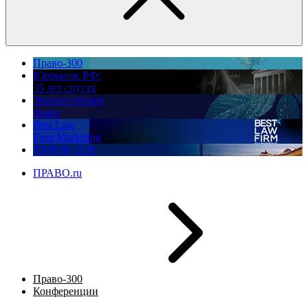
Право-300
Юррынок РФ:
35 лет спустя
Экологическое
право
Best Law
Firm Marketing
ПМЮФ 2026
ПРАВО.ru
Право-300
Конференции