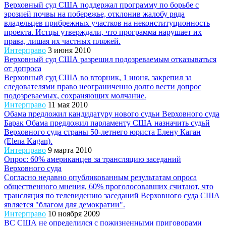
Верховный суд США поддержал программу по борьбе с
эрозией почвы на побережье, отклонив жалобу ряда
владельцев прибрежных участков на неконституционность
проекта. Истцы утверждали, что программа нарушает их
права, лишая их частных пляжей.
Интерправо
3 июня 2010
Верховный суд США разрешил подозреваемым отказываться
от допроса
Верховный суд США во вторник, 1 июня, закрепил за
следователями право неограниченно долго вести допрос
подозреваемых, сохраняющих молчание.
Интерправо
11 мая 2010
Обама предложил кандидатуру нового судьи Верховного суда
Барак Обама предложил парламенту США назначить судьй
Верховного суда страны 50-летнего юриста Елену Каган
(Elena Kagan).
Интерправо
9 марта 2010
Опрос: 60% американцев за трансляцию заседаний
Верховного суда
Согласно недавно опубликованным результатам опроса
общественного мнения, 60% проголосовавших считают, что
трансляция по телевидению заседаний Верховного суда США
является "благом для демократии".
Интерправо
10 ноября 2009
ВС США не определился с пожизненными приговорами