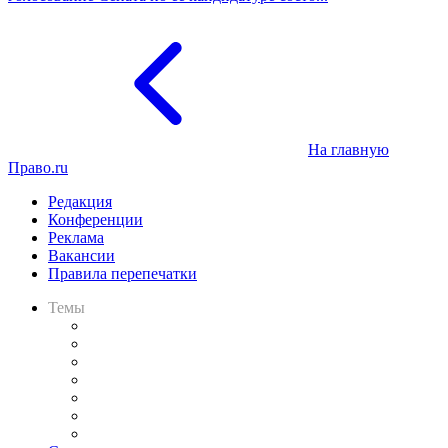
На главную
Право.ru
Редакция
Конференции
Реклама
Вакансии
Правила перепечатки
Темы
Практика
Законодательство
Процесс
Исследования
Рынок юридических услуг
Юридическое сообщество
Важнейшие правовые темы в прессе