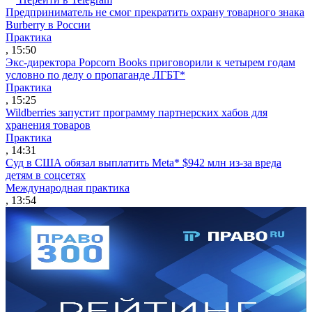
Предприниматель не смог прекратить охрану товарного знака
Burberry в России
Практика
, 15:50
Экс-директора Popcorn Books приговорили к четырем годам
условно по делу о пропаганде ЛГБТ*
Практика
, 15:25
Wildberries запустит программу партнерских хабов для
хранения товаров
Практика
, 14:31
Суд в США обязал выплатить Meta* $942 млн из-за вреда
детям в соцсетях
Международная практика
, 13:54