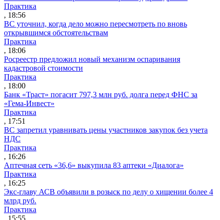
Практика
, 18:56
ВС уточнил, когда дело можно пересмотреть по вновь
открывшимся обстоятельствам
Практика
, 18:06
Росреестр предложил новый механизм оспаривания
кадастровой стоимости
Практика
, 18:00
Банк «Траст» погасит 797,3 млн руб. долга перед ФНС за
«Гема-Инвест»
Практика
, 17:51
ВС запретил уравнивать цены участников закупок без учета
НДС
Практика
, 16:26
Аптечная сеть «36,6» выкупила 83 аптеки «Диалога»
Практика
, 16:25
Экс-главу АСВ объявили в розыск по делу о хищении более 4
млрд руб.
Практика
, 15:55