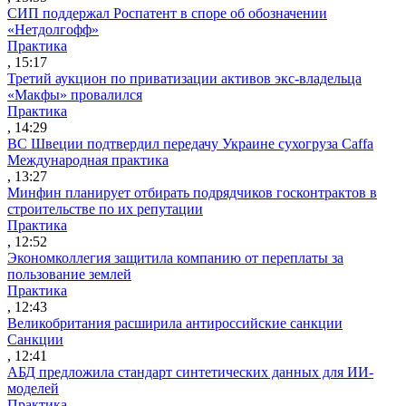
СИП поддержал Роспатент в споре об обозначении
«Нетдолгофф»
Практика
, 15:17
Третий аукцион по приватизации активов экс-владельца
«Макфы» провалился
Практика
, 14:29
ВС Швеции подтвердил передачу Украине сухогруза Caffa
Международная практика
, 13:27
Минфин планирует отбирать подрядчиков госконтрактов в
строительстве по их репутации
Практика
, 12:52
Экономколлегия защитила компанию от переплаты за
пользование землей
Практика
, 12:43
Великобритания расширила антироссийские санкции
Санкции
, 12:41
АБД предложила стандарт синтетических данных для ИИ-
моделей
Практика