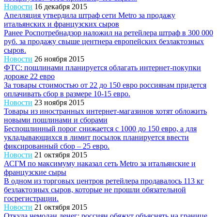
Новости
16 декабря 2015
Апелляция утвердила штраф сети Metro за продажу
итальянских и французских сыров
Ранее Роспотребнадзор наложил на ретейлера штраф в 300 000
руб. за продажу свыше центнера европейских безлактозных
сыров.
Новости
26 ноября 2015
ФТС: пошлинами планируется облагать интернет-покупки
дороже 22 евро
За товары стоимостью от 22 до 150 евро россиянам придется
оплачивать сбор в размере 10-15 евро.
Новости
23 ноября 2015
Товары из иностранных интернет-магазинов хотят обложить
новыми пошлинами и сборами
Беспошлинный порог снижается с 1000 до 150 евро, а для
укладывающихся в лимит посылок планируется ввести
фиксированный сбор – 25 евро.
Новости
21 октября 2015
АСГМ по максимуму наказал сеть Metro за итальянские и
французские сыры
В одном из торговых центров ретейлера продавалось 113 кг
безлактозных сыров, которые не прошли обязательной
госрегистрации.
Новости
21 октября 2015
Откуда чемодан денег: россиян обяжут объяснять на границе