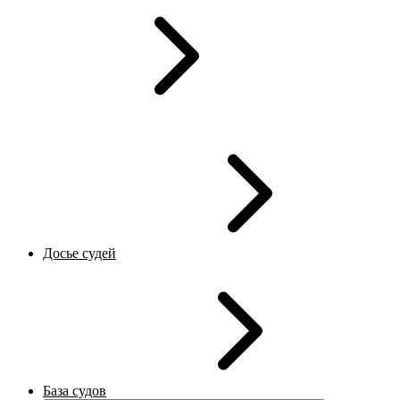
Досье судей
База судов