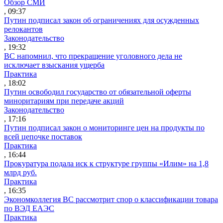
Обзор СМИ
, 09:37
Путин подписал закон об ограничениях для осужденных
релокантов
Законодательство
, 19:32
ВС напомнил, что прекращение уголовного дела не
исключает взыскания ущерба
Практика
, 18:02
Путин освободил государство от обязательной оферты
миноритариям при передаче акций
Законодательство
, 17:16
Путин подписал закон о мониторинге цен на продукты по
всей цепочке поставок
Практика
, 16:44
Прокуратура подала иск к структуре группы «Илим» на 1,8
млрд руб.
Практика
, 16:35
Экономколлегия ВС рассмотрит спор о классификации товара
по ВЭД ЕАЭС
Практика