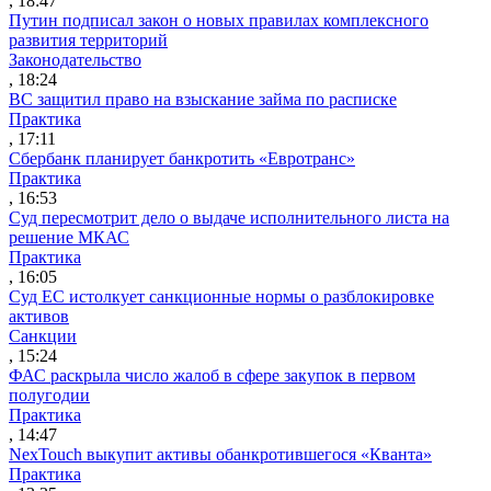
, 18:47
Путин подписал закон о новых правилах комплексного
развития территорий
Законодательство
, 18:24
ВС защитил право на взыскание займа по расписке
Практика
, 17:11
Сбербанк планирует банкротить «Евротранс»
Практика
, 16:53
Суд пересмотрит дело о выдаче исполнительного листа на
решение МКАС
Практика
, 16:05
Суд ЕС истолкует санкционные нормы о разблокировке
активов
Санкции
, 15:24
ФАС раскрыла число жалоб в сфере закупок в первом
полугодии
Практика
, 14:47
NexTouch выкупит активы обанкротившегося «Кванта»
Практика