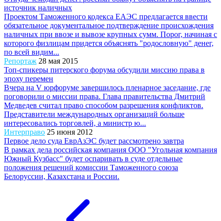
источник наличных
Проектом Таможенного кодекса ЕАЭС предлагается ввести
обязательное документальное подтверждение происхождения
наличных при ввозе и вывозе крупных сумм. Порог, начиная с
которого физлицам придется объяснять "родословную" денег,
по всей видим...
Репортаж
28 мая 2015
Топ-спикеры питерского форума обсудили миссию права в
эпоху перемен
Вчера на V юрфоруме завершилось пленарное заседание, где
поговорили о миссии права. Глава правительства Дмитрий
Медведев считал право способом разрешения конфликтов.
Представители международных организаций больше
интересовались торговлей, а министр ю...
Интерправо
25 июня 2012
Первое дело суда ЕврАзЭС будет рассмотрено завтра
В рамках дела российская компания ООО "Угольная компания
Южный Кузбасс" будет оспаривать в суде отдельные
положения решений комиссии Таможенного союза
Белоруссии, Казахстана и России.