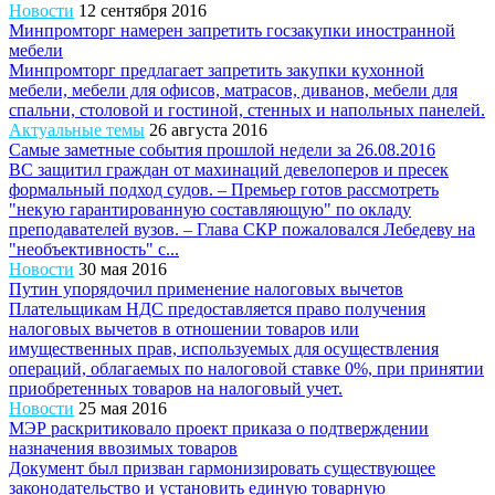
Новости
12 сентября 2016
Минпромторг намерен запретить госзакупки иностранной
мебели
Минпромторг предлагает запретить закупки кухонной
мебели, мебели для офисов, матрасов, диванов, мебели для
спальни, столовой и гостиной, стенных и напольных панелей.
Актуальные темы
26 августа 2016
Самые заметные события прошлой недели за 26.08.2016
ВС защитил граждан от махинаций девелоперов и пресек
формальный подход судов. – Премьер готов рассмотреть
"некую гарантированную составляющую" по окладу
преподавателей вузов. – Глава СКР пожаловался Лебедеву на
"необъективность" с...
Новости
30 мая 2016
Путин упорядочил применение налоговых вычетов
Плательщикам НДС предоставляется право получения
налоговых вычетов в отношении товаров или
имущественных прав, используемых для осуществления
операций, облагаемых по налоговой ставке 0%, при принятии
приобретенных товаров на налоговый учет.
Новости
25 мая 2016
МЭР раскритиковало проект приказа о подтверждении
назначения ввозимых товаров
Документ был призван гармонизировать существующее
законодательство и установить единую товарную