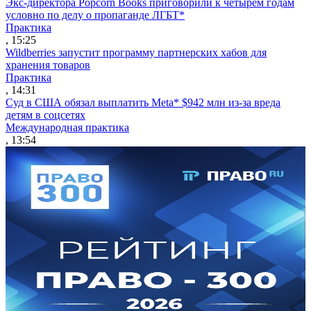
Экс-директора Popcorn Books приговорили к четырем годам
условно по делу о пропаганде ЛГБТ*
Практика
, 15:25
Wildberries запустит программу партнерских хабов для
хранения товаров
Практика
, 14:31
Суд в США обязал выплатить Meta* $942 млн из-за вреда
детям в соцсетях
Международная практика
, 13:54