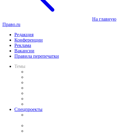
На главную
Право.ru
Редакция
Конференции
Реклама
Вакансии
Правила перепечатки
Темы
Практика
Законодательство
Процесс
Исследования
Рынок юридических услуг
Юридическое сообщество
Важнейшие правовые темы в прессе
Спецпроекты
Подкаст «В здравом уме
и твёрдой памяти»
Legal Design
Банкротная панорама