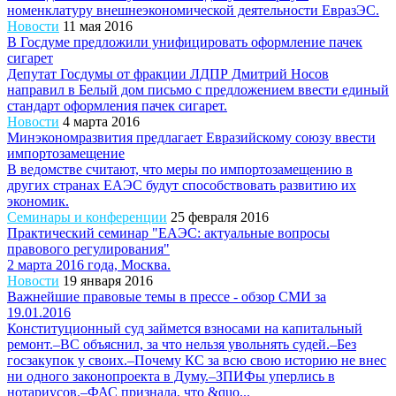
номенклатуру внешнеэкономической деятельности ЕвразЭС.
Новости
11 мая 2016
В Госдуме предложили унифицировать оформление пачек
сигарет
Депутат Госдумы от фракции ЛДПР Дмитрий Носов
направил в Белый дом письмо с предложением ввести единый
стандарт оформления пачек сигарет.
Новости
4 марта 2016
Минэкономразвития предлагает Евразийскому союзу ввести
импортозамещение
В ведомстве считают, что меры по импортозамещению в
других странах ЕАЭС будут способствовать развитию их
экономик.
Семинары и конференции
25 февраля 2016
Практический семинар "ЕАЭС: актуальные вопросы
правового регулирования"
2 марта 2016 года, Москва.
Новости
19 января 2016
Важнейшие правовые темы в прессе - обзор СМИ за
19.01.2016
Конституционный суд займется взносами на капитальный
ремонт.–ВС объяснил, за что нельзя увольнять судей.–Без
госзакупок у своих.–Почему КС за всю свою историю не внес
ни одного законопроекта в Думу.–ЗПИФы уперлись в
нотариусов.–ФАС признала, что &quo...