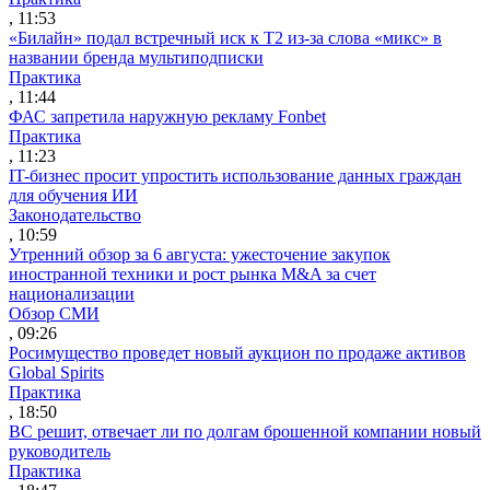
, 11:53
«Билайн» подал встречный иск к Т2 из-за слова «микс» в
названии бренда мультиподписки
Практика
, 11:44
ФАС запретила наружную рекламу Fonbet
Практика
, 11:23
IT-бизнес просит упростить использование данных граждан
для обучения ИИ
Законодательство
, 10:59
Утренний обзор за 6 августа: ужесточение закупок
иностранной техники и рост рынка M&A за счет
национализации
Обзор СМИ
, 09:26
Росимущество проведет новый аукцион по продаже активов
Global Spirits
Практика
, 18:50
ВС решит, отвечает ли по долгам брошенной компании новый
руководитель
Практика