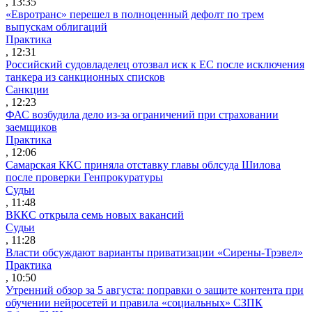
, 13:35
«Евротранс» перешел в полноценный дефолт по трем
выпускам облигаций
Практика
, 12:31
Российский судовладелец отозвал иск к ЕС после исключения
танкера из санкционных списков
Санкции
, 12:23
ФАС возбудила дело из-за ограничений при страховании
заемщиков
Практика
, 12:06
Самарская ККС приняла отставку главы облсуда Шилова
после проверки Генпрокуратуры
Судьи
, 11:48
ВККС открыла семь новых вакансий
Судьи
, 11:28
Власти обсуждают варианты приватизации «Сирены-Трэвел»
Практика
, 10:50
Утренний обзор за 5 августа: поправки о защите контента при
обучении нейросетей и правила «социальных» СЗПК