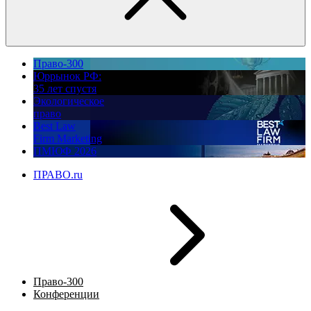
Право-300
Юррынок РФ:
35 лет спустя
Экологическое
право
Best Law
Firm Marketing
ПМЮФ 2026
ПРАВО.ru
Право-300
Конференции