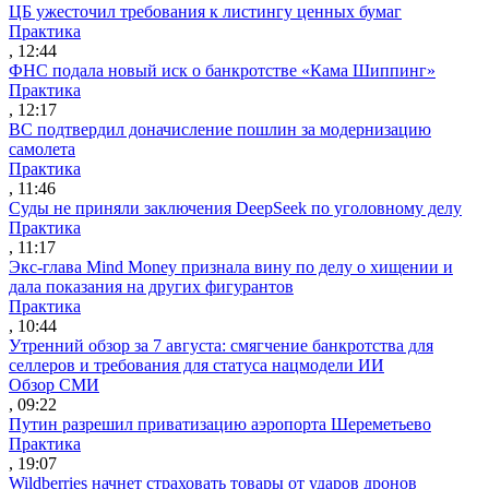
ЦБ ужесточил требования к листингу ценных бумаг
Практика
, 12:44
ФНС подала новый иск о банкротстве «Кама Шиппинг»
Практика
, 12:17
ВС подтвердил доначисление пошлин за модернизацию
самолета
Практика
, 11:46
Суды не приняли заключения DeepSeek по уголовному делу
Практика
, 11:17
Экс-глава Mind Money признала вину по делу о хищении и
дала показания на других фигурантов
Практика
, 10:44
Утренний обзор за 7 августа: смягчение банкротства для
селлеров и требования для статуса нацмодели ИИ
Обзор СМИ
, 09:22
Путин разрешил приватизацию аэропорта Шереметьево
Практика
, 19:07
Wildberries начнет страховать товары от ударов дронов