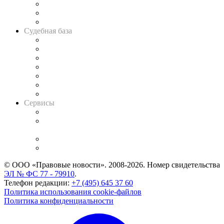
Советы для литигаторов
Сговоры на торгах
Авто
Судебная база
Картотека арбитражных дел
Решения арбитражных судов
Календарь рассмотрения арбитражных дел
Досье судей
Информация о судах
RSS лента новостей
Вакансии для юристов
Сервисы
Справочно-правовая система
Casebook: мониторинг дел
и компаний
Caselook: поиск и анализ практики
CASE.ONE: управление юридической службой
© ООО «Правовые новости». 2008-2026.
Номер свидетельства
ЭЛ № ФС 77 - 79910
.
Телефон редакции:
+7 (495) 645 37 60
Политика использования cookie-файлов
Политика конфиденциальности