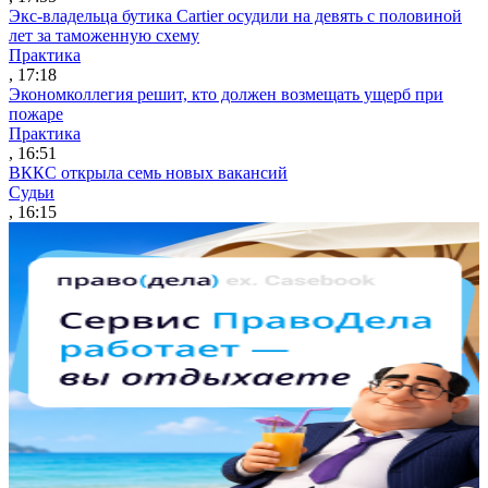
Экс-владельца бутика Cartier осудили на девять с половиной
лет за таможенную схему
Практика
, 17:18
Экономколлегия решит, кто должен возмещать ущерб при
пожаре
Практика
, 16:51
ВККС открыла семь новых вакансий
Судьи
, 16:15