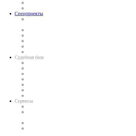
Юридическое сообщество
Важнейшие правовые темы в прессе
Спецпроекты
Подкаст «В здравом уме
и твёрдой памяти»
Legal Design
Банкротная панорама
Советы для литигаторов
Сговоры на торгах
Авто
Судебная база
Картотека арбитражных дел
Решения арбитражных судов
Календарь рассмотрения арбитражных дел
Досье судей
Информация о судах
RSS лента новостей
Вакансии для юристов
Сервисы
Справочно-правовая система
Casebook: мониторинг дел
и компаний
Caselook: поиск и анализ практики
CASE.ONE: управление юридической службой