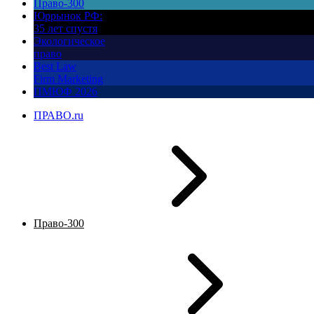
Право-300
Юррынок РФ:
35 лет спустя
Экологическое
право
Best Law
Firm Marketing
ПМЮФ 2026
ПРАВО.ru
Право-300