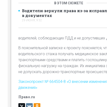
В ЭТОМ СЮЖЕТЕ
Водителю вернули права из-за исправ
в документах
29 ИЮНЯ, 9:52
водителей, соблюдающих ПДД и не допустивших Д
В пояснительной записке к проекту поясняется, 
водительского стажа получать медицинское закл
транспортными средствами и платить госпошлину
фискальную нагрузку на граждан. Их инициатива
не допускать дорожно-транспортные происшестви
Законопроект № 664504-8 «О внесении изменени
движения»
Право.ru