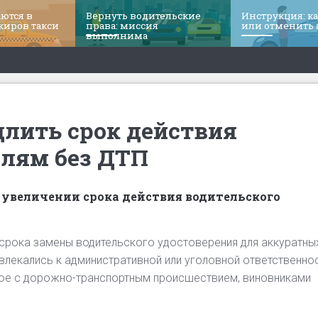
ются в
Вернуть водительские
Инструкция: к
жиров такси
права: миссия
или отменить
выполнима
длить срок действия
елям без ДТП
 увеличении срока действия водительского
 срока замены водительского удостоверения для аккуратны
ивлекались к административной или уголовной ответственно
ое с дорожно-транспортным происшествием, виновниками