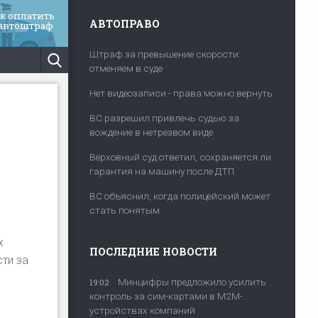
ак оплатить
АВТОПРАВО
 автоштраф
Штраф за превышение скорости:
отменяем в суде
Нет видеозаписи - права можно вернуть
ВС разрешил привлечь судью за
вождение в нетрезвом виде
Верховный суд ответил, сохраняется ли
гарантия на машину после ДТП
ВС объяснил, когда полицейский может
стать понятым
х
ПОСЛЕДНИЕ НОВОСТИ
сти за
Минцифры предложило усилить
19:02
контроль за сим-картами в M2M-
устройствах компаний