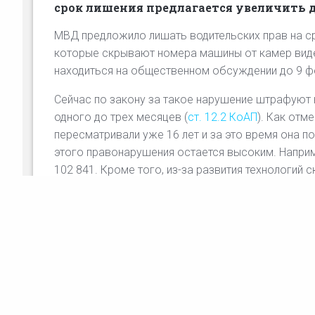
срок лишения предлагается увеличить д
МВД предложило лишать водительских прав на ср
которые скрывают номера машины от камер вид
находиться на общественном обсуждении до 9 ф
Сейчас по закону за такое нарушение штрафуют н
одного до трех месяцев (
ст. 12.2 КоАП
). Как отм
пересматривали уже 16 лет и за это время она 
этого правонарушения остается высоким. Наприме
102 841. Кроме того, из-за развития технологий
одной кнопки прямо из салона машины. В связи с
Нарушение предлагается выделить в отдельный с
права управления машиной на срок от одного год
ПДД
Грязный номер на чистой машине: вер
ли права