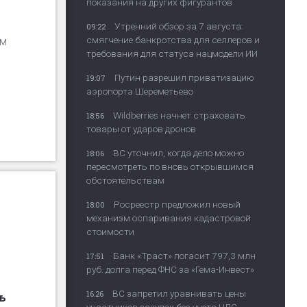
показания на других фигурантов
Утренний обзор за 7 августа:
09:22
смягчение банкротства для селлеров и
ам
требования для статуса нацмодели ИИ
Путин разрешил приватизацию
19:07
аэропорта Шереметьево
Wildberries начнет страховать
18:56
товары от ударов дронов
ВС уточнил, когда дело можно
18:06
пересмотреть по вновь открывшимся
обстоятельствам
Росреестр предложил новый
18:00
механизм оспаривания кадастровой
стоимости
Банк «Траст» погасит 797,3 млн
17:51
руб. долга перед ФНС за «Гема-Инвест»
ВС запретил уравнивать цены
16:26
ь