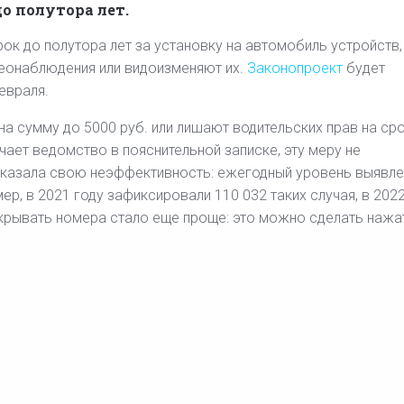
о полутора лет.
ок до полутора лет за установку на автомобиль устройств,
еонаблюдения или видоизменяют их.
Законопроект
будет
евраля.
а сумму до 5000 руб. или лишают водительских прав на сро
ечает ведомство в пояснительной записке, эту меру не
показала свою неэффективность: ежегодный уровень выявле
р, в 2021 году зафиксировали 110 032 таких случая, в 202
 скрывать номера стало еще проще: это можно сделать наж
 этим требуется ужесточить наказание, считает МВД.
остав и определить административное наказание в виде ли
а до полутора лет с конфискацией автомобиля.
15 января стало известно
о решении
Дорогомилов
районного суда Москвы запретить интернет-прода
нут
устройств, скрывающих номера машин от камер. 