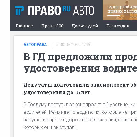
Суды разбира
правах пасса
Главное
Право-300
Досье судей
База судов
АВТОПРАВА
5 ИЮЛЯ 2024, 17:36
В ГД предложили про
удостоверения водит
Депутаты подготовили законопроект об
удостоверения до 15 лет.
В Госдуму поступил законопроект об увеличении
водителей. Речь идет о водителях, которые не пр
нарушение правил дорожного движения, связанн
которых они выступали.