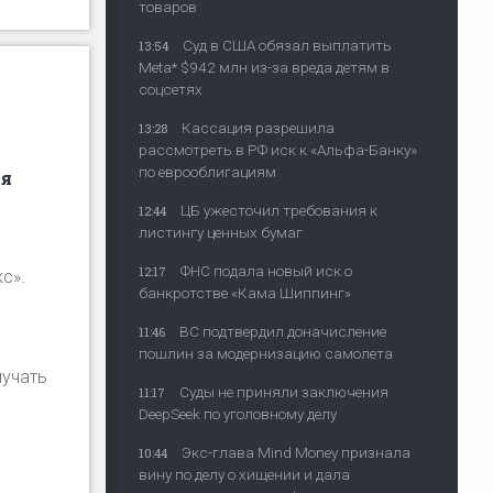
товаров
Суд в США обязал выплатить
13:54
Meta* $942 млн из-за вреда детям в
соцсетях
Кассация разрешила
13:28
рассмотреть в РФ иск к «Альфа-Банку»
по еврооблигациям
ля
ЦБ ужесточил требования к
12:44
листингу ценных бумаг
ФНС подала новый иск о
12:17
с».
банкротстве «Кама Шиппинг»
ВС подтвердил доначисление
11:46
пошлин за модернизацию самолета
лучать
Суды не приняли заключения
11:17
DeepSeek по уголовному делу
Экс-глава Mind Money признала
10:44
вину по делу о хищении и дала