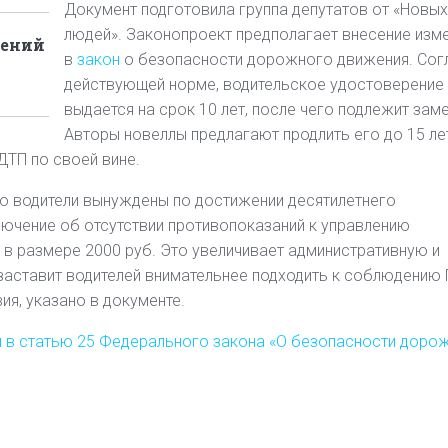
Документ подготовила группа депутатов от «Новых
людей». Законопроект предполагает внесение изм
лений
в
закон
о безопасности дорожного движения. Сог
действующей норме, водительское удостоверение
выдается на срок 10 лет, после чего подлежит заме
Авторы новеллы предлагают продлить его до 15 ле
ТП по своей вине.
что водители вынуждены по достижении десятилетнего
ючение об отсутствии противопоказаний к управлению
 в размере 2000 руб. Это увеличивает административную и
 заставит водителей внимательнее подходить к соблюдению
я, указано в документе.
я в статью 25 Федерального закона «О безопасности доро