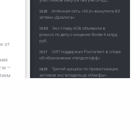
участников закупок без учета НДС
Аптечная сеть «36,6» выкупила 83
16:25
аптеки «Диалога»
Экс-главу АСВ объявили в
15:55
розыск по делу о хищении более 4 млрд
руб.
к от
СИП поддержал Роспатент в споре
15:17
об обозначении «Нетдолгофф»
ния
2-м —
Третий аукцион по приватизации
14:29
атием
активов экс-владельца «Макфы»
провалился
ВС Швеции подтвердил передачу
13:27
шения
Украине сухогруза Caffa
Минфин планирует отбирать
12:52
подрядчиков госконтрактов в
ского
строительстве по их репутации
жу
Летом
Экономколлегия защитила
12:43
компанию от переплаты за пользование