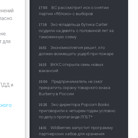
ВС рассмотрит иск о снятии
17:55
енений
партии «Яблоко» с выборов
ласно
Экс-владельца бутика Cartier
17:18
осудили на девять с половиной лет за
не.
таможенную схему
т для
Экономколлегия решит, кто
16:51
должен возмещать ущерб при пожаре
ВККС открыла семь новых
16:15
вакансий
Предприниматель не смог
15:50
 ПДД и
прекратить охрану товарного знака
Burberry в России
Экс-директора Popcorn Books
жного
15:25
приговорили к четырем годам условно
по делу о пропаганде ЛГБТ*
Wildberries запустит программу
14:31
партнерских хабов для хранения