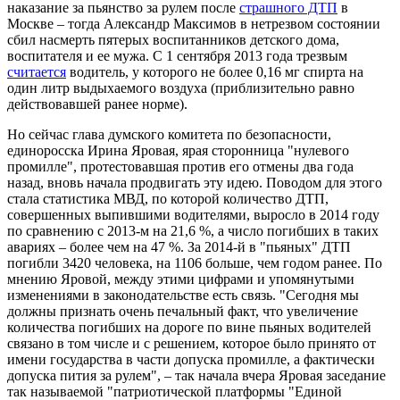
наказание за пьянство за рулем после
страшного ДТП
в
Москве – тогда Александр Максимов в нетрезвом состоянии
сбил насмерть пятерых воспитанников детского дома,
воспитателя и ее мужа. С 1 сентября 2013 года трезвым
считается
водитель, у которого не более 0,16 мг спирта на
один литр выдыхаемого воздуха (приблизительно равно
действовавшей ранее норме).
Но сейчас глава думского комитета по безопасности,
единоросска Ирина Яровая, ярая сторонница "нулевого
промилле", протестовавшая против его отмены два года
назад, вновь начала продвигать эту идею. Поводом для этого
стала статистика МВД, по которой количество ДТП,
совершенных выпившими водителями, выросло в 2014 году
по сравнению с 2013-м на 21,6 %, а число погибших в таких
авариях – более чем на 47 %. За 2014-й в "пьяных" ДТП
погибли 3420 человека, на 1106 больше, чем годом ранее. По
мнению Яровой, между этими цифрами и упомянутыми
изменениями в законодательстве есть связь. "Сегодня мы
должны признать очень печальный факт, что увеличение
количества погибших на дороге по вине пьяных водителей
связано в том числе и с решением, которое было принято от
имени государства в части допуска промилле, а фактически
допуска пития за рулем", – так начала вчера Яровая заседание
так называемой "патриотической платформы "Единой