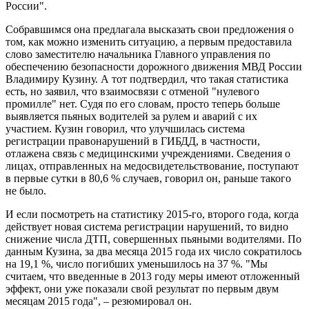
России".
Собравшимся она предлагала высказать свои предложения о
том, как можно изменить ситуацию, а первым предоставила
слово
заместителю начальника Главного управления по
обеспечению безопасности дорожного движения МВД России
Владимиру Кузину. А тот подтвердил, что такая статистика
есть, но заявил, что взаимосвязи с отменой "нулевого
промилле" нет. Судя по его словам, просто теперь больше
выявляется пьяных водителей за рулем и аварий с их
участием. Кузин говорил, что улучшилась система
регистрации правонарушений в ГИБДД, в частности,
отлажена связь с медицинскими учреждениями. Сведения о
лицах, отправленных на медосвидетельствование, поступают
в первые сутки в 80,6 % случаев, говорил он, раньше такого
не было.
И если посмотреть на статистику 2015-го, второго года, когда
действует новая система регистрации нарушений, то видно
снижение числа ДТП, совершенных пьяными водителями. По
данным Кузина, за два месяца 2015 года их число сократилось
на 19,1 %, число погибших уменьшилось на 37 %. "Мы
считаем, что введенные в 2013 году меры имеют отложенный
эффект, они уже показали свой результат по первым двум
месяцам 2015 года", – резюмировал он.