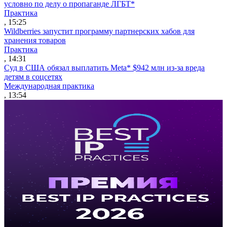
условно по делу о пропаганде ЛГБТ*
Практика
, 15:25
Wildberries запустит программу партнерских хабов для
хранения товаров
Практика
, 14:31
Суд в США обязал выплатить Meta* $942 млн из-за вреда
детям в соцсетях
Международная практика
, 13:54