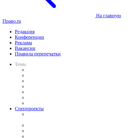
На главную
Право.ru
Редакция
Конференции
Реклама
Вакансии
Правила перепечатки
Темы
Практика
Законодательство
Процесс
Исследования
Рынок юридических услуг
Юридическое сообщество
Важнейшие правовые темы в прессе
Спецпроекты
Подкаст «В здравом уме
и твёрдой памяти»
Legal Design
Банкротная панорама
Советы для литигаторов