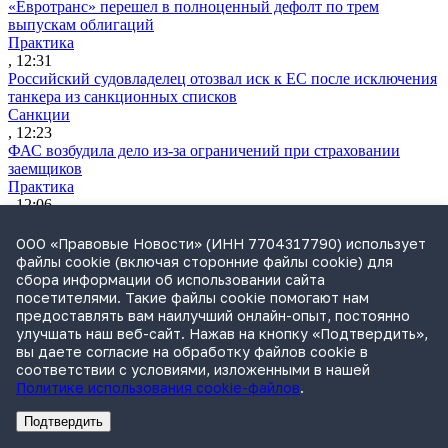
«Евротранс» перешел в полноценный дефолт по трем
выпускам облигаций
Практика
, 12:31
Российский судовладелец отозвал иск к ЕС после исключения
танкера из санкционных списков
Санкции
, 12:23
ФАС возбудила дело из-за ограничений при страховании
заемщиков
Практика
, 12:06
Самарская ККС приняла отставку главы облсуда Шилова
после проверки Генпрокуратуры
ООО «Правовые Новости» (ИНН 7704317790) использует
Судьи
файлы cookie (включая сторонние файлы cookie) для
, 11:48
сбора информации об использовании сайта
ВККС открыла семь новых вакансий
посетителями. Такие файлы cookie помогают нам
Судьи
предоставлять вам наилучший онлайн-опыт, постоянно
, 11:28
улучшать наш веб-сайт. Нажав на кнопку «Подтвердить»,
Власти обсуждают варианты приватизации «Сирены-Трэвел»
вы даете согласие на обработку файлов cookie в
Практика
соответствии с условиями, изложенными в нашей
, 10:50
Политике использования cookie-файлов
.
Утренний обзор за 5 августа: поправки о защите контента при
обучении нейросетей и правила «социальных» СЗПК
Подтвердить
Реклама
Адвокатское бюро Санкт-Петербурга «Вертикаль» ИНН 7841290773
Реклама
ООО "Право.ру" ИНН: 7704835288
Обзор СМИ