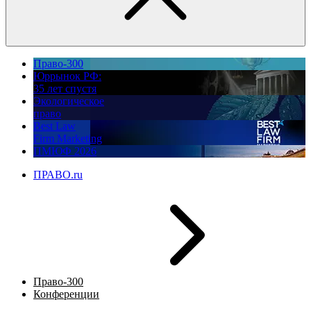
Право-300
Юррынок РФ:
35 лет спустя
Экологическое
право
Best Law
Firm Marketing
ПМЮФ 2026
ПРАВО.ru
Право-300
Конференции