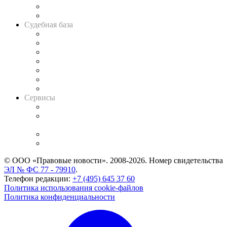
Сговоры на торгах
Авто
Судебная база
Картотека арбитражных дел
Решения арбитражных судов
Календарь рассмотрения арбитражных дел
Досье судей
Информация о судах
RSS лента новостей
Вакансии для юристов
Сервисы
Справочно-правовая система
Casebook: мониторинг дел
и компаний
Caselook: поиск и анализ практики
CASE.ONE: управление юридической службой
© ООО «Правовые новости». 2008-2026.
Номер свидетельства
ЭЛ № ФС 77 - 79910
.
Телефон редакции:
+7 (495) 645 37 60
Политика использования cookie-файлов
Политика конфиденциальности