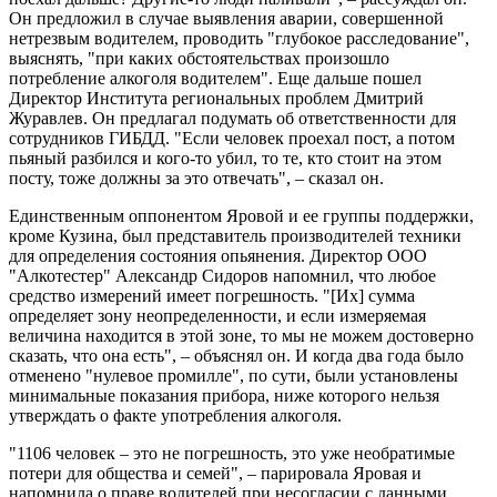
Он предложил в случае выявления аварии, совершенной
нетрезвым водителем, проводить "глубокое расследование",
выяснять, "при каких обстоятельствах произошло
потребление алкоголя водителем". Еще дальше пошел
Директор Института региональных проблем Дмитрий
Журавлев. Он предлагал подумать об ответственности для
сотрудников ГИБДД. "Если человек проехал пост, а потом
пьяный разбился и кого-то убил, то те, кто стоит на этом
посту, тоже должны за это отвечать", – сказал он.
Единственным оппонентом Яровой и ее группы поддержки,
кроме Кузина, был представитель производителей техники
для определения состояния опьянения. ​Директор ООО
"Алкотестер" Александр Сидоров напомнил, что любое
средство измерений имеет погрешность. "[Их] сумма
определяет зону неопределенности, и если измеряемая
величина находится в этой зоне, то мы не можем достоверно
сказать, что она есть", – объяснял он. И когда два года было
отменено "нулевое промилле", по сути, были установлены
минимальные показания прибора, ниже которого нельзя
утверждать о факте употребления алкоголя.
"1106 человек – это не погрешность, это уже необратимые
потери для общества и семей", – парировала Яровая и
напомнила о праве водителей при несогласии с данными