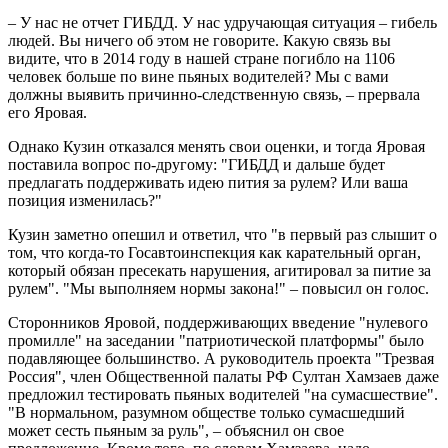
– У нас не отчет ГИБДД. У нас удручающая ситуация – гибель
людей. Вы ничего об этом не говорите. Какую связь вы
видите, что в 2014 году в нашей стране погибло на 1106
человек больше по вине пьяных водителей? Мы с вами
должны выявить причинно-следственную связь, – прервала
его Яровая.
Однако Кузин отказался менять свои оценки, и тогда Яровая
поставила вопрос по-другому: "ГИБДД и дальше будет
предлагать поддерживать идею пития за рулем? Или ваша
позиция изменилась?"
Кузин заметно опешил и ответил, что "в первый раз слышит о
том, что когда-то Госавтоинспекция как карательный орган,
который обязан пресекать нарушения, агитировал за питие за
рулем". "Мы выполняем нормы закона!" – повысил он голос.
Сторонников Яровой, поддерживающих введение "нулевого
промилле" на заседании "патриотической платформы" было
подавляющее большинство. А руководитель проекта "Трезвая
Россия", член Общественной палаты РФ Султан Хамзаев даже
предложил тестировать пьяных водителей "на сумасшествие".
"В нормальном, разумном обществе только сумасшедший
может сесть пьяным за руль", – объяснил он свое