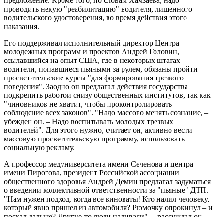
предложение. Кроме того, по словам Хамзаева, надо
проводить некую "реабилитацию" водителя, лишенного
водительского удостоверения, во время действия этого
наказания.
Его поддерживал исполнительный директор Центра
молодежных программ и проектов Андрей Головин,
ссылавшийся на опыт США, где в некоторых штатах
водители, попавшиеся пьяными за рулем, обязаны пройти
просветительские курсы "для формирования трезвого
поведения". Заодно он предлагал действия государства
подкрепить работой снизу общественных институтов, так как
"чиновников не хватит, чтобы проконтролировать
соблюдение всех законов". "Надо массово менять сознание, –
убежден он. – Надо воспитывать молодых трезвых
водителей". Для этого нужно, считает он, активно вести
массовую просветительскую программу, использовать
социальную рекламу.
А профессор медуниверситета имени Сеченова и центра
имени Пирогова, президент Российской ассоциации
общественного здоровья Андрей Демин предлагал задуматься
о введении коллективной ответственности за "пьяные" ДТП.
"Нам нужен подход, когда все виноваты! Кто налил человеку,
который явно пришел из автомобиля? Рюмочку опрокинул – и
поехал дальше? Другие-то люди наливали", – рассуждал он.