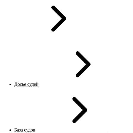
Досье судей
База судов