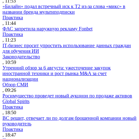
, 11:53
«Билайн» подал встречный иск к Т2 из-за слова «микс» в
названии бренда мультиподписки
Практика
, 11:44
ФАС запретила наружную рекламу Fonbet
Практика
, 11:23
IT-бизнес просит упростить использование данных граждан
для обучения ИИ
Законодательство
, 10:59
Утренний обзор за 6 августа: ужесточение закупок
иностранной техники и рост рынка M&A за счет
национализации
Обзор СМИ
, 09:26
Росимущество проведет новый аукцион по продаже активов
Global Spirits
Практика
, 18:50
ВС решит, отвечает ли по долгам брошенной компании новый
руководитель
Практика
, 18:47