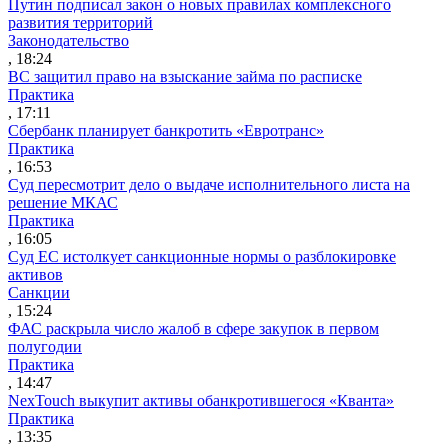
Путин подписал закон о новых правилах комплексного
развития территорий
Законодательство
, 18:24
ВС защитил право на взыскание займа по расписке
Практика
, 17:11
Сбербанк планирует банкротить «Евротранс»
Практика
, 16:53
Суд пересмотрит дело о выдаче исполнительного листа на
решение МКАС
Практика
, 16:05
Суд ЕС истолкует санкционные нормы о разблокировке
активов
Санкции
, 15:24
ФАС раскрыла число жалоб в сфере закупок в первом
полугодии
Практика
, 14:47
NexTouch выкупит активы обанкротившегося «Кванта»
Практика
, 13:35