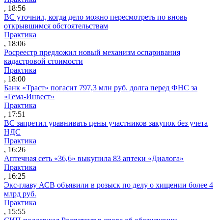
, 18:56
ВС уточнил, когда дело можно пересмотреть по вновь
открывшимся обстоятельствам
Практика
, 18:06
Росреестр предложил новый механизм оспаривания
кадастровой стоимости
Практика
, 18:00
Банк «Траст» погасит 797,3 млн руб. долга перед ФНС за
«Гема-Инвест»
Практика
, 17:51
ВС запретил уравнивать цены участников закупок без учета
НДС
Практика
, 16:26
Аптечная сеть «36,6» выкупила 83 аптеки «Диалога»
Практика
, 16:25
Экс-главу АСВ объявили в розыск по делу о хищении более 4
млрд руб.
Практика
, 15:55