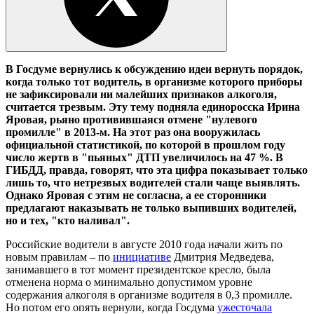
В Госдуме вернулись к обсуждению идеи вернуть порядок,
когда только тот водитель, в организме которого приборы
не зафиксировали ни малейших признаков алкоголя,
считается трезвым. Эту тему подняла единоросска Ирина
Яровая, рьяно противившаяся отмене "нулевого
промилле" в 2013-м. На этот раз она вооружилась
официальной статистикой, по которой в прошлом году
число жертв в "пьяных" ДТП увеличилось на 47
%. В
ГИБДД, правда, говорят, что эта цифра показывает только
лишь то, что нетрезвых водителей стали чаще выявлять.
Однако Яровая с этим не согласна, а ее сторонники
предлагают наказывать не только выпивших водителей,
но и тех, "кто наливал".
Российские водители в августе 2010 года начали жить по
новым правилам – по
инициативе
Дмитрия Медведева,
занимавшего в тот момент президентское кресло, была
отменена норма о минимально допустимом уровне
содержания алкоголя в организме водителя в 0,3 промилле.
Но потом его опять вернули, когда Госдума
ужесточала