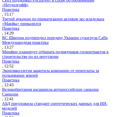
СИП поддержал Роспатент в споре об обозначении
«Нетдолгофф»
Практика
, 15:17
Третий аукцион по приватизации активов экс-владельца
«Макфы» провалился
Практика
, 14:29
ВС Швеции подтвердил передачу Украине сухогруза Caffa
Международная практика
, 13:27
Минфин планирует отбирать подрядчиков госконтрактов в
строительстве по их репутации
Практика
, 12:52
Экономколлегия защитила компанию от переплаты за
пользование землей
Практика
, 12:43
Великобритания расширила антироссийские санкции
Санкции
, 12:41
АБД предложила стандарт синтетических данных для ИИ-
моделей
Практика