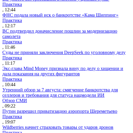
Практика
, 12:44
ФНС подала новый иск о банкротстве «Кама Шиппинг»
Практика
, 12:17
ВС подтвердил доначисление пошлин за модернизацию
самолета
Практика
, 11:46
Суды не приняли заключения DeepSeek по уголовному делу
Практика
, 11:17
Экс-глава Mind Money признала вину по делу о хищении и
дала показания на других фигурантов
Практика
, 10:44
Утренний обзор за 7 августа: смягчение банкротства для
селлеров и требования для статуса нацмодели ИИ
Обзор СМИ
, 09:22
Путин разрешил приватизацию аэропорта Шереметьево
Практика
, 19:07
Wildberries начнет страховать товары от ударов дронов
Практика