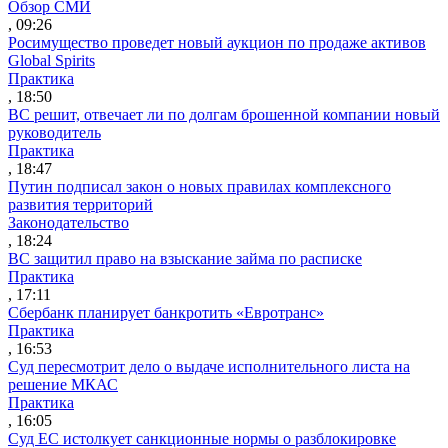
Обзор СМИ
, 09:26
Росимущество проведет новый аукцион по продаже активов
Global Spirits
Практика
, 18:50
ВС решит, отвечает ли по долгам брошенной компании новый
руководитель
Практика
, 18:47
Путин подписал закон о новых правилах комплексного
развития территорий
Законодательство
, 18:24
ВС защитил право на взыскание займа по расписке
Практика
, 17:11
Сбербанк планирует банкротить «Евротранс»
Практика
, 16:53
Суд пересмотрит дело о выдаче исполнительного листа на
решение МКАС
Практика
, 16:05
Суд ЕС истолкует санкционные нормы о разблокировке