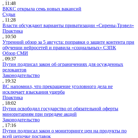
, 11:48
ВККС открыла семь новых вакансий
Судьи
, 11:28
Власти обсуждают варианты приватизации «Сирены-Трэвел»
Практика
, 10:50
Утренний обзор за 5 августа: поправки о защите контента при
обучении нейросетей и правила «социальных» СЗПК
Обзор СМИ
, 09:37
Путин подписал закон об ограничениях для осужденных
релокантов
Законодательство
, 19:32
ВС напомнил, что прекращение уголовного дела не
исключает взыскания ущерба
Практика
, 18:02
Путин освободил государство от обязательной оферты
миноритариям при передаче акций
Законодательство
, 17:16
Путин подписал закон о мониторинге цен на продукты по
всей цепочке поставок