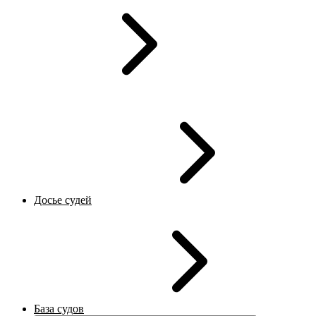
Досье судей
База судов