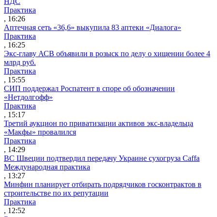
НДС
Практика
, 16:26
Аптечная сеть «36,6» выкупила 83 аптеки «Диалога»
Практика
, 16:25
Экс-главу АСВ объявили в розыск по делу о хищении более 4
млрд руб.
Практика
, 15:55
СИП поддержал Роспатент в споре об обозначении
«Нетдолгофф»
Практика
, 15:17
Третий аукцион по приватизации активов экс-владельца
«Макфы» провалился
Практика
, 14:29
ВС Швеции подтвердил передачу Украине сухогруза Caffa
Международная практика
, 13:27
Минфин планирует отбирать подрядчиков госконтрактов в
строительстве по их репутации
Практика
, 12:52