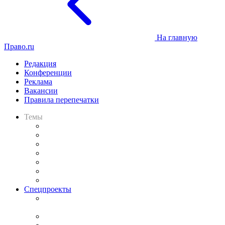
На главную
Право.ru
Редакция
Конференции
Реклама
Вакансии
Правила перепечатки
Темы
Практика
Законодательство
Процесс
Исследования
Рынок юридических услуг
Юридическое сообщество
Важнейшие правовые темы в прессе
Спецпроекты
Подкаст «В здравом уме
и твёрдой памяти»
Legal Design