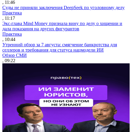
, 11:46
Суды не приняли заключения DeepSeek по уголовному делу
Практика
, 11:17
Экс-глава Mind Money признала вину по делу о хищении и
дала показания на других фигурантов
Практика
, 10:44
Утренний обзор за 7 августа: смягчение банкротства для
селлеров и требования для статуса нацмодели ИИ
Обзор СМИ
, 09:22