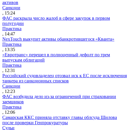
активов
Санкции
, 15:24
ФАС раскрыла число жалоб в сфере закупок в первом
полугодии
Практика
, 14:47
NexTouch выкупит активы обанкротившегося «Кванта»
Практика
, 13:35
«Евротранс» перешел в полноценный дефолт по трем
выпускам облигаций
Практика
, 12:31
Российский судовладелец отозвал иск к ЕС после исключения
танкера из санкционных списков
Санкции
, 12:23
ФАС возбудила дело из-за ограничений при страховании
заемщиков
Практика
, 12:06
Самарская ККС приняла отставку главы облсуда Шилова
после проверки Генпрокуратуры
Судьи