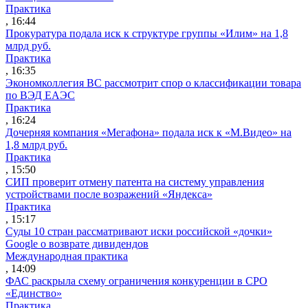
Практика
, 16:44
Прокуратура подала иск к структуре группы «Илим» на 1,8
млрд руб.
Практика
, 16:35
Экономколлегия ВС рассмотрит спор о классификации товара
по ВЭД ЕАЭС
Практика
, 16:24
Дочерняя компания «Мегафона» подала иск к «М.Видео» на
1,8 млрд руб.
Практика
, 15:50
СИП проверит отмену патента на систему управления
устройствами после возражений «Яндекса»
Практика
, 15:17
Суды 10 стран рассматривают иски российской «дочки»
Google о возврате дивидендов
Международная практика
, 14:09
ФАС раскрыла схему ограничения конкуренции в СРО
«Единство»
Практика