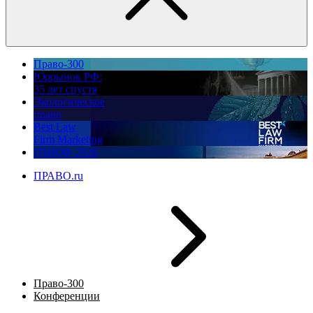
Право-300
Юррынок РФ:
35 лет спустя
Экологическое
право
Best Law
Firm Marketing
ПМЮФ 2026
ПРАВО.ru
Право-300
Конференции