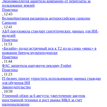
Экономколлегия защитила компанию от переплаты за
пользование землей
Практика
, 12:43
Великобритания расширила антироссийские санкции
Санкции
, 12:41
АБД предложила стандарт синтетических данных для ИИ-
моделей
Практика
, 11:53
«Билайн» подал встречный иск к Т2 из-за слова «микс» в
названии бренда мультиподписки
Практика
, 11:44
ФАС запретила наружную рекламу Fonbet
Практика
, 11:23
IT-бизнес просит упростить использование данных граждан
для обучения ИИ
Законодательство
, 10:59
Утренний обзор за 6 августа: ужесточение закупок
иностранной техники и рост рынка M&A за счет
национализации