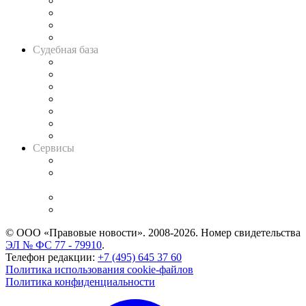
Банкротная панорама
Советы для литигаторов
Сговоры на торгах
Авто
Судебная база
Картотека арбитражных дел
Решения арбитражных судов
Календарь рассмотрения арбитражных дел
Досье судей
Информация о судах
RSS лента новостей
Вакансии для юристов
Сервисы
Справочно-правовая система
Casebook: мониторинг дел
и компаний
Caselook: поиск и анализ практики
CASE.ONE: управление юридической службой
© ООО «Правовые новости». 2008-2026.
Номер свидетельства
ЭЛ № ФС 77 - 79910
.
Телефон редакции:
+7 (495) 645 37 60
Политика использования cookie-файлов
Политика конфиденциальности