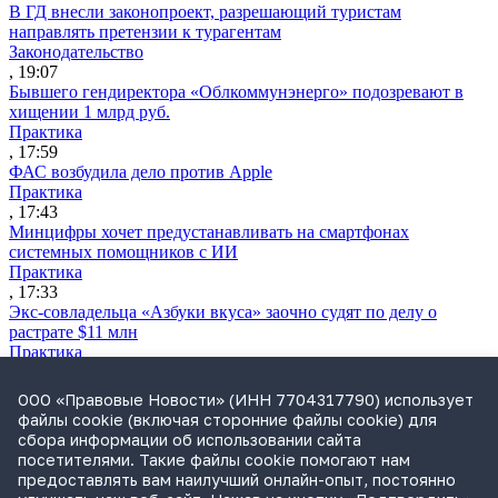
В ГД внесли законопроект, разрешающий туристам
направлять претензии к турагентам
Законодательство
, 19:07
Бывшего гендиректора «Облкоммунэнерго» подозревают в
хищении 1 млрд руб.
Практика
, 17:59
ФАС возбудила дело против Apple
Практика
, 17:43
Минцифры хочет предустанавливать на смартфонах
системных помощников с ИИ
Практика
, 17:33
Экс-совладельца «Азбуки вкуса» заочно судят по делу о
растрате $11 млн
Практика
, 17:02
Суд не признал решение SCC по взысканию с российской
ООО «Правовые Новости» (ИНН 7704317790) использует
компании
файлы cookie (включая сторонние файлы cookie) для
Международная практика
сбора информации об использовании сайта
, 17:01
посетителями. Такие файлы cookie помогают нам
Дроны могут начать применять для фиксации нарушений
предоставлять вам наилучший онлайн-опыт, постоянно
ПДД