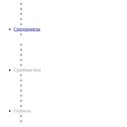
Процесс
Исследования
Рынок юридических услуг
Юридическое сообщество
Важнейшие правовые темы в прессе
Спецпроекты
Подкаст «В здравом уме
и твёрдой памяти»
Legal Design
Банкротная панорама
Советы для литигаторов
Сговоры на торгах
Авто
Судебная база
Картотека арбитражных дел
Решения арбитражных судов
Календарь рассмотрения арбитражных дел
Досье судей
Информация о судах
RSS лента новостей
Вакансии для юристов
Сервисы
Справочно-правовая система
Casebook: мониторинг дел
и компаний