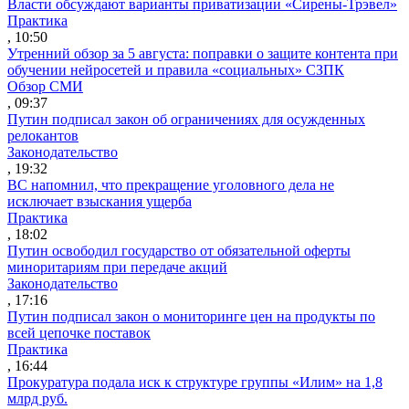
Власти обсуждают варианты приватизации «Сирены-Трэвел»
Практика
, 10:50
Утренний обзор за 5 августа: поправки о защите контента при
обучении нейросетей и правила «социальных» СЗПК
Обзор СМИ
, 09:37
Путин подписал закон об ограничениях для осужденных
релокантов
Законодательство
, 19:32
ВС напомнил, что прекращение уголовного дела не
исключает взыскания ущерба
Практика
, 18:02
Путин освободил государство от обязательной оферты
миноритариям при передаче акций
Законодательство
, 17:16
Путин подписал закон о мониторинге цен на продукты по
всей цепочке поставок
Практика
, 16:44
Прокуратура подала иск к структуре группы «Илим» на 1,8
млрд руб.