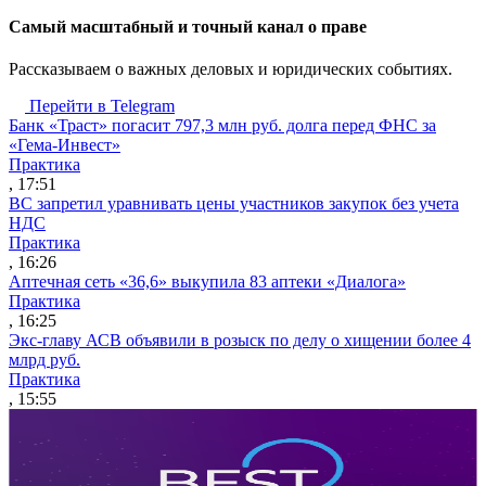
Cамый масштабный и точный канал о праве
Рассказываем о важных деловых и юридических событиях.
Перейти в Telegram
Банк «Траст» погасит 797,3 млн руб. долга перед ФНС за
«Гема-Инвест»
Практика
, 17:51
ВС запретил уравнивать цены участников закупок без учета
НДС
Практика
, 16:26
Аптечная сеть «36,6» выкупила 83 аптеки «Диалога»
Практика
, 16:25
Экс-главу АСВ объявили в розыск по делу о хищении более 4
млрд руб.
Практика
, 15:55