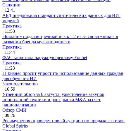
Санкции
, 12:41
АБД предложила стандарт синтетических данных для ИИ-
моделей
Практика
, 11:53
«Билайн» подал встречный иск к Т2 из-за слова «микс» в
названии бренда мультиподписки
Практика
, 11:44
ФАС запретила наружную рекламу Fonbet
Практика
, 11:23
IT-бизнес просит упростить использование данных граждан
для обучения ИИ
Законодательство
, 10:59
Утренний обзор за 6 августа: ужесточение закупок
иностранной техники и рост рынка M&A за счет
национализации
Обзор СМИ
, 09:26
Росимущество проведет новый аукцион по продаже активов
Global Spirits