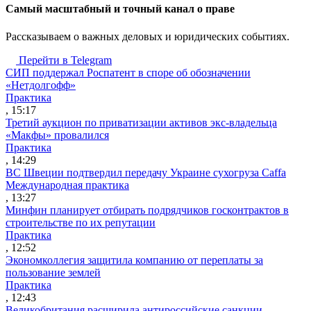
Cамый масштабный и точный канал о праве
Рассказываем о важных деловых и юридических событиях.
Перейти в Telegram
СИП поддержал Роспатент в споре об обозначении
«Нетдолгофф»
Практика
, 15:17
Третий аукцион по приватизации активов экс-владельца
«Макфы» провалился
Практика
, 14:29
ВС Швеции подтвердил передачу Украине сухогруза Caffa
Международная практика
, 13:27
Минфин планирует отбирать подрядчиков госконтрактов в
строительстве по их репутации
Практика
, 12:52
Экономколлегия защитила компанию от переплаты за
пользование землей
Практика
, 12:43
Великобритания расширила антироссийские санкции