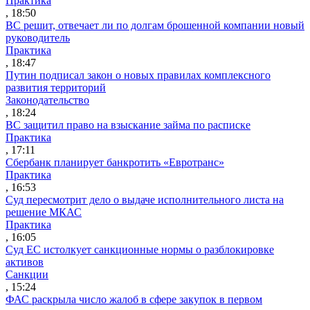
Практика
, 18:50
ВС решит, отвечает ли по долгам брошенной компании новый
руководитель
Практика
, 18:47
Путин подписал закон о новых правилах комплексного
развития территорий
Законодательство
, 18:24
ВС защитил право на взыскание займа по расписке
Практика
, 17:11
Сбербанк планирует банкротить «Евротранс»
Практика
, 16:53
Суд пересмотрит дело о выдаче исполнительного листа на
решение МКАС
Практика
, 16:05
Суд ЕС истолкует санкционные нормы о разблокировке
активов
Санкции
, 15:24
ФАС раскрыла число жалоб в сфере закупок в первом