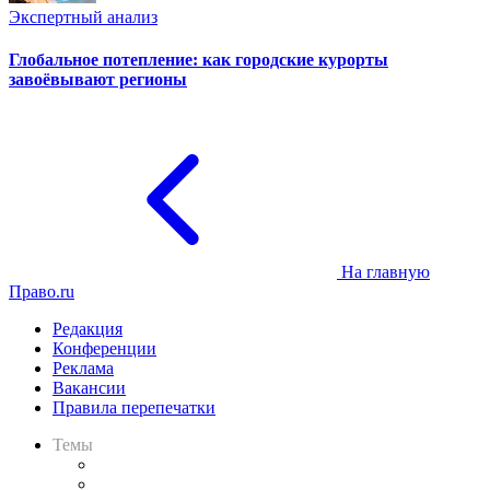
Экспертный анализ
Глобальное потепление: как городские курорты
завоёвывают регионы
На главную
Право.ru
Редакция
Конференции
Реклама
Вакансии
Правила перепечатки
Темы
Практика
Законодательство