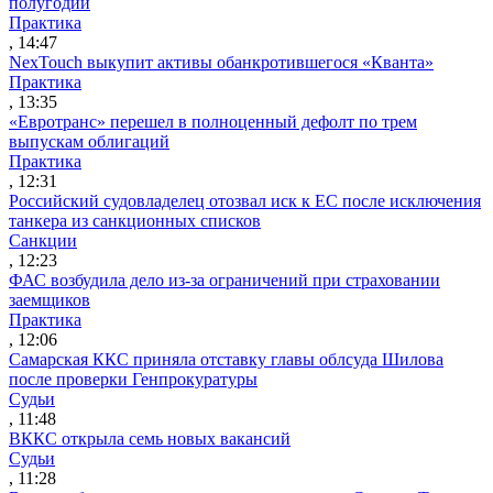
полугодии
Практика
, 14:47
NexTouch выкупит активы обанкротившегося «Кванта»
Практика
, 13:35
«Евротранс» перешел в полноценный дефолт по трем
выпускам облигаций
Практика
, 12:31
Российский судовладелец отозвал иск к ЕС после исключения
танкера из санкционных списков
Санкции
, 12:23
ФАС возбудила дело из-за ограничений при страховании
заемщиков
Практика
, 12:06
Самарская ККС приняла отставку главы облсуда Шилова
после проверки Генпрокуратуры
Судьи
, 11:48
ВККС открыла семь новых вакансий
Судьи
, 11:28