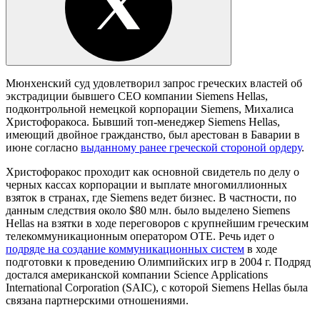
Мюнхенский суд удовлетворил запрос греческих властей об
экстрадиции бывшего CEO компании Siemens Hellas,
подконтрольной немецкой корпорации Siemens, Михалиса
Христофоракоса. Бывший топ-менеджер Siemens Hellas,
имеющий двойное гражданство, был арестован в Баварии в
июне согласно
выданному ранее греческой стороной ордеру
.
Христофоракос проходит как основной свидетель по делу о
черных кассах корпорации и выплате многомиллионных
взяток в странах, где Siemens ведет бизнес. В частности, по
данным следствия около $80 млн. было выделено Siemens
Hellas на взятки в ходе переговоров с крупнейшим греческим
телекоммуникационным оператором OTE. Речь идет о
подряде на создание коммуникационных систем
в ходе
подготовки к проведению Олимпийских игр в 2004 г. Подряд
достался американской компании Science Applications
International Corporation (SAIC), с которой Siemens Hellas была
связана партнерскими отношениями.