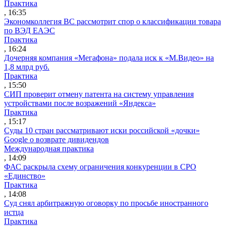
Практика
, 16:35
Экономколлегия ВС рассмотрит спор о классификации товара
по ВЭД ЕАЭС
Практика
, 16:24
Дочерняя компания «Мегафона» подала иск к «М.Видео» на
1,8 млрд руб.
Практика
, 15:50
СИП проверит отмену патента на систему управления
устройствами после возражений «Яндекса»
Практика
, 15:17
Суды 10 стран рассматривают иски российской «дочки»
Google о возврате дивидендов
Международная практика
, 14:09
ФАС раскрыла схему ограничения конкуренции в СРО
«Единство»
Практика
, 14:08
Суд снял арбитражную оговорку по просьбе иностранного
истца
Практика