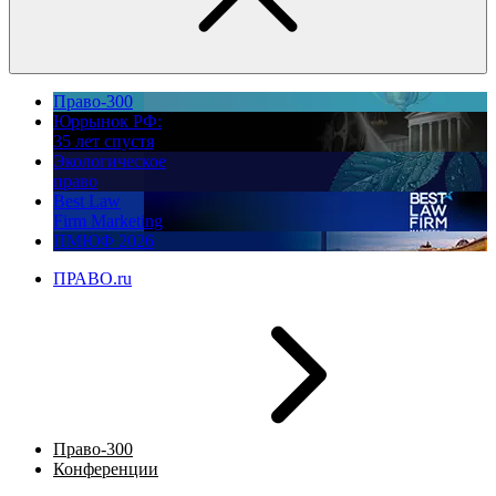
Право-300
Юррынок РФ:
35 лет спустя
Экологическое
право
Best Law
Firm Marketing
ПМЮФ 2026
ПРАВО.ru
Право-300
Конференции