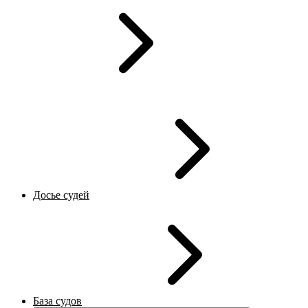
Досье судей
База судов