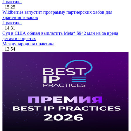
Практика
, 15:25
Wildberries запустит программу партнерских хабов для
хранения товаров
Практика
, 14:31
Суд в США обязал выплатить Meta* $942 млн из-за вреда
детям в соцсетях
Международная практика
, 13:54