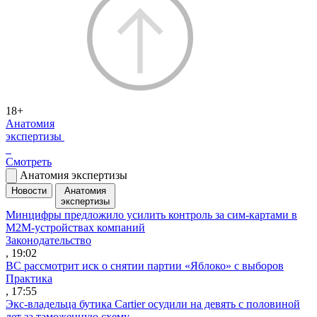
18+
Анатомия
экспертизы
Смотреть
Анатомия экспертизы
Новости
Анатомия
экспертизы
Минцифры предложило усилить контроль за сим-картами в
M2M-устройствах компаний
Законодательство
, 19:02
ВС рассмотрит иск о снятии партии «Яблоко» с выборов
Практика
, 17:55
Экс-владельца бутика Cartier осудили на девять с половиной
лет за таможенную схему