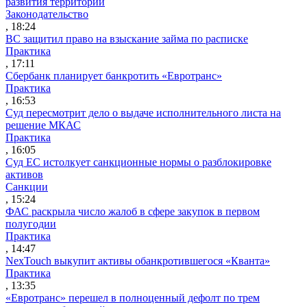
развития территорий
Законодательство
, 18:24
ВС защитил право на взыскание займа по расписке
Практика
, 17:11
Сбербанк планирует банкротить «Евротранс»
Практика
, 16:53
Суд пересмотрит дело о выдаче исполнительного листа на
решение МКАС
Практика
, 16:05
Суд ЕС истолкует санкционные нормы о разблокировке
активов
Санкции
, 15:24
ФАС раскрыла число жалоб в сфере закупок в первом
полугодии
Практика
, 14:47
NexTouch выкупит активы обанкротившегося «Кванта»
Практика
, 13:35
«Евротранс» перешел в полноценный дефолт по трем