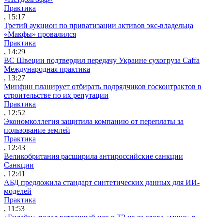
Практика
, 15:17
Третий аукцион по приватизации активов экс-владельца
«Макфы» провалился
Практика
, 14:29
ВС Швеции подтвердил передачу Украине сухогруза Caffa
Международная практика
, 13:27
Минфин планирует отбирать подрядчиков госконтрактов в
строительстве по их репутации
Практика
, 12:52
Экономколлегия защитила компанию от переплаты за
пользование землей
Практика
, 12:43
Великобритания расширила антироссийские санкции
Санкции
, 12:41
АБД предложила стандарт синтетических данных для ИИ-
моделей
Практика
, 11:53