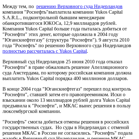
Между тем, по
решению Верховного суда Нидерландов
компания "Роснефть"выплатила компании Yukos Capital
S.A.R.L., подконтрольной бывшим менеджерам
обанкротившегося ЮКОСа, 12,9 миллиардов рублей.
Компания Yukos Capital больше года пыталась добиться от
"Роснефти" этих денег, которые одолжила в 2004 году
"Юганскнефтегазу" (структура "Роснефти"). 9 августа 2010
года "Роснефть" по решению Верховного суда Нидерландов
полностью рассчиталась с Yukos Capital
.
Верховный суд Нидерландов 25 июня 2010 года отказал
"Роснефти" в праве обжаловать решение Апелляционного
суда Амстердама, по которому российская компания должна
выплатить Yukos Capital порядка 400 миллионов долларов.
В конце 2004 года "Юганскнефтегаз" перешел под контроль
"Роснефти", ставшей затем его правопреемником. Иски о
взыскании около 13 миллиардов рублей долга Yukos Capital
предъявила к "Роснефти", и МКАС вынес решения в пользу
люксембургской компании.
"Роснефть" смогла добиться отмены решения в российских
государственных судах. Но суды в Нидерландах с отменой
решения МКАС в России не согласились. "Роснефть" подала
жалобу в Верховный суд Нидерландов, и решение МКАС