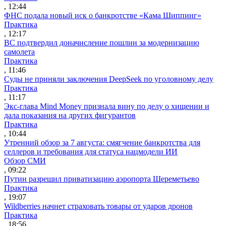
, 12:44
ФНС подала новый иск о банкротстве «Кама Шиппинг»
Практика
, 12:17
ВС подтвердил доначисление пошлин за модернизацию
самолета
Практика
, 11:46
Суды не приняли заключения DeepSeek по уголовному делу
Практика
, 11:17
Экс-глава Mind Money признала вину по делу о хищении и
дала показания на других фигурантов
Практика
, 10:44
Утренний обзор за 7 августа: смягчение банкротства для
селлеров и требования для статуса нацмодели ИИ
Обзор СМИ
, 09:22
Путин разрешил приватизацию аэропорта Шереметьево
Практика
, 19:07
Wildberries начнет страховать товары от ударов дронов
Практика
, 18:56