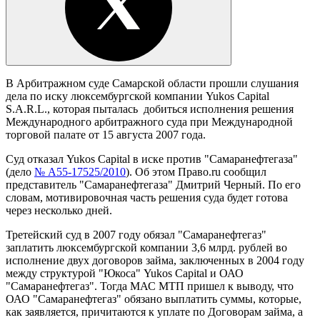
В Арбитражном суде Самарской области прошли слушания
дела по иску люксембургской компании Yukos Capital
S.A.R.L., которая пыталась добиться исполнения решения
Международного арбитражного суда при Международной
торговой палате от 15 августа 2007 года.
Суд отказал Yukos Capital в иске против "Самаранефтегаза"
(дело
№ А55-17525/2010
). Об этом Право.ru сообщил
представитель "Самаранефтегаза" Дмитрий Черный. По его
словам, мотивировочная часть решения суда будет готова
через несколько дней.
Третейский суд в 2007 году обязал "Самаранефтегаз"
заплатить люксембургской компании 3,6 млрд. рублей во
исполнение двух договоров займа, заключенных в 2004 году
между структурой "Юкоса" Yukos Capital и ОАО
"Самаранефтегаз". Тогда МАС МТП пришел к выводу, что
ОАО "Самаранефтегаз" обязано выплатить суммы, которые,
как заявляется, причитаются к уплате по Договорам займа, а