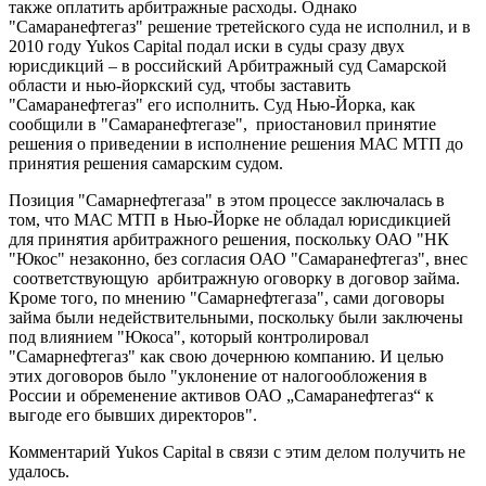
также оплатить арбитражные расходы. Однако
"Самаранефтегаз" решение третейского суда не исполнил, и в
2010 году Yukos Capital подал иски в суды сразу двух
юрисдикций – в российский Арбитражный суд Самарской
области и нью-йоркский суд, чтобы заставить
"Самаранефтегаз" его исполнить. Суд Нью-Йорка, как
сообщили в "Самаранефтегазе", приостановил принятие
решения о приведении в исполнение решения МАС МТП до
принятия решения самарским судом.
Позиция "Самарнефтегаза" в этом процессе заключалась в
том, что МАС МТП в Нью-Йорке не обладал юрисдикцией
для принятия арбитражного решения, поскольку ОАО "НК
"Юкос" незаконно, без согласия ОАО "Самаранефтегаз", внес
соответствующую арбитражную оговорку в договор займа.
Кроме того, по мнению "Самарнефтегаза", сами договоры
займа были недействительными, поскольку были заключены
под влиянием "Юкоса", который контролировал
"Самарнефтегаз" как свою дочернюю компанию. И целью
этих договоров было "уклонение от налогообложения в
России и обременение активов ОАО „Самаранефтегаз“ к
выгоде его бывших директоров".
Комментарий Yukos Capital в связи с этим делом получить не
удалось.