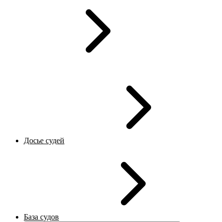
Досье судей
База судов