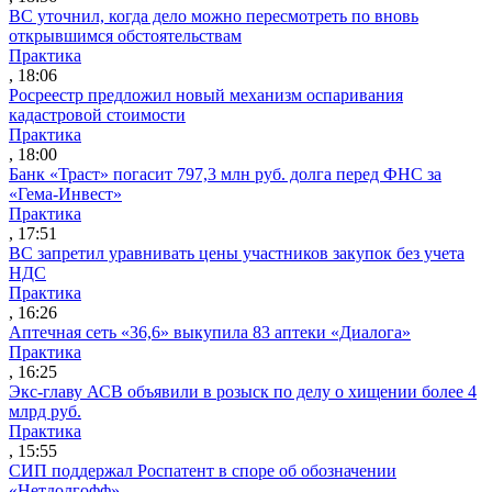
ВС уточнил, когда дело можно пересмотреть по вновь
открывшимся обстоятельствам
Практика
, 18:06
Росреестр предложил новый механизм оспаривания
кадастровой стоимости
Практика
, 18:00
Банк «Траст» погасит 797,3 млн руб. долга перед ФНС за
«Гема-Инвест»
Практика
, 17:51
ВС запретил уравнивать цены участников закупок без учета
НДС
Практика
, 16:26
Аптечная сеть «36,6» выкупила 83 аптеки «Диалога»
Практика
, 16:25
Экс-главу АСВ объявили в розыск по делу о хищении более 4
млрд руб.
Практика
, 15:55
СИП поддержал Роспатент в споре об обозначении
«Нетдолгофф»