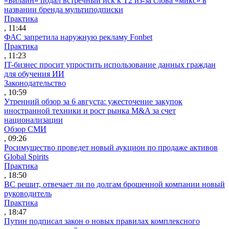
«Билайн» подал встречный иск к Т2 из-за слова «микс» в
названии бренда мультиподписки
Практика
, 11:44
ФАС запретила наружную рекламу Fonbet
Практика
, 11:23
IT-бизнес просит упростить использование данных граждан
для обучения ИИ
Законодательство
, 10:59
Утренний обзор за 6 августа: ужесточение закупок
иностранной техники и рост рынка M&A за счет
национализации
Обзор СМИ
, 09:26
Росимущество проведет новый аукцион по продаже активов
Global Spirits
Практика
, 18:50
ВС решит, отвечает ли по долгам брошенной компании новый
руководитель
Практика
, 18:47
Путин подписал закон о новых правилах комплексного