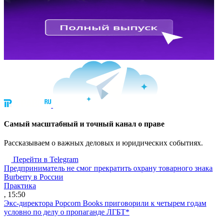
Cамый масштабный и точный канал о праве
Рассказываем о важных деловых и юридических событиях.
Перейти в Telegram
Предприниматель не смог прекратить охрану товарного знака
Burberry в России
Практика
, 15:50
Экс-директора Popcorn Books приговорили к четырем годам
условно по делу о пропаганде ЛГБТ*