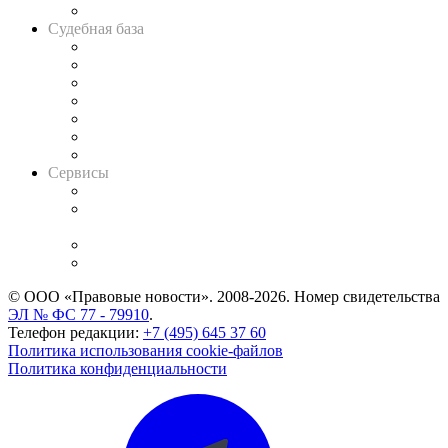
Авто
Судебная база
Картотека арбитражных дел
Решения арбитражных судов
Календарь рассмотрения арбитражных дел
Досье судей
Информация о судах
RSS лента новостей
Вакансии для юристов
Сервисы
Справочно-правовая система
Casebook: мониторинг дел
и компаний
Caselook: поиск и анализ практики
CASE.ONE: управление юридической службой
© ООО «Правовые новости». 2008-2026.
Номер свидетельства
ЭЛ № ФС 77 - 79910
.
Телефон редакции:
+7 (495) 645 37 60
Политика использования cookie-файлов
Политика конфиденциальности