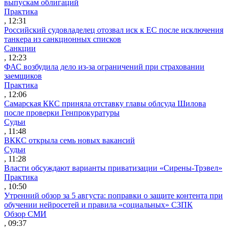
выпускам облигаций
Практика
, 12:31
Российский судовладелец отозвал иск к ЕС после исключения
танкера из санкционных списков
Санкции
, 12:23
ФАС возбудила дело из-за ограничений при страховании
заемщиков
Практика
, 12:06
Самарская ККС приняла отставку главы облсуда Шилова
после проверки Генпрокуратуры
Судьи
, 11:48
ВККС открыла семь новых вакансий
Судьи
, 11:28
Власти обсуждают варианты приватизации «Сирены-Трэвел»
Практика
, 10:50
Утренний обзор за 5 августа: поправки о защите контента при
обучении нейросетей и правила «социальных» СЗПК
Обзор СМИ
, 09:37