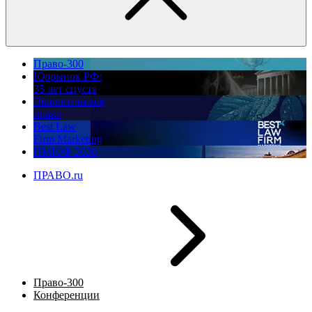
Право-300
Юррынок РФ:
35 лет спустя
Экологическое
право
Best Law
Firm Marketing
ПМЮФ 2026
ПРАВО.ru
Право-300
Конференции