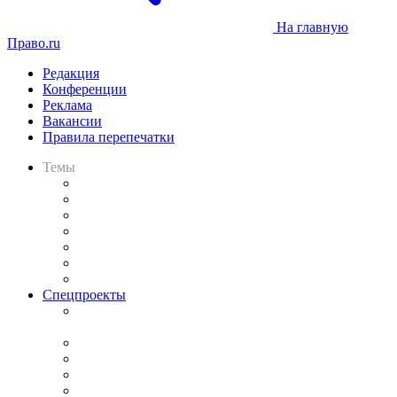
На главную
Право.ru
Редакция
Конференции
Реклама
Вакансии
Правила перепечатки
Темы
Практика
Законодательство
Процесс
Исследования
Рынок юридических услуг
Юридическое сообщество
Важнейшие правовые темы в прессе
Спецпроекты
Подкаст «В здравом уме
и твёрдой памяти»
Legal Design
Банкротная панорама
Советы для литигаторов
Сговоры на торгах