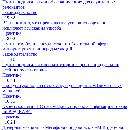
Путин подписал закон об ограничениях для осужденных
релокантов
Законодательство
, 19:32
ВС напомнил, что прекращение уголовного дела не
исключает взыскания ущерба
Практика
, 18:02
Путин освободил государство от обязательной оферты
миноритариям при передаче акций
Законодательство
, 17:16
Путин подписал закон о мониторинге цен на продукты по
всей цепочке поставок
Практика
, 16:44
Прокуратура подала иск к структуре группы «Илим» на 1,8
млрд руб.
Практика
, 16:35
Экономколлегия ВС рассмотрит спор о классификации товара
по ВЭД ЕАЭС
Практика
, 16:24
Дочерняя компания «Мегафона» подала иск к «М.Видео» на