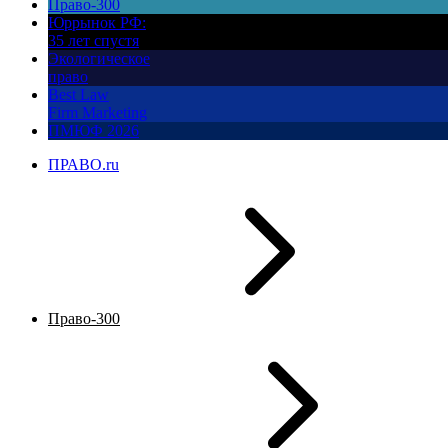
Право-300
Юррынок РФ:
35 лет спустя
Экологическое
право
Best Law
Firm Marketing
ПМЮФ 2026
ПРАВО.ru
Право-300