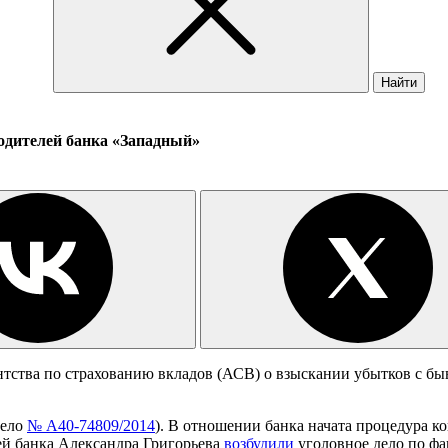
Найти
дителей банка «Западный»
ства по страхованию вкладов (АСВ) о взыскании убытков с быв
дело
№ А40-74809/2014
). В отношении банка начата процедура 
ей банка Александра Григорьева
возбудили
уголовное дело по фа