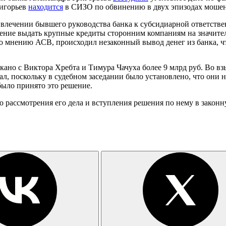
ригорьев
находится
в СИЗО по обвинению в двух эпизодах мошенни
ривлечении бывшего руководства банка к субсидиарной ответств
шение выдать крупные кредиты сторонним компаниям на значите
о мнению АСВ, происходил незаконный вывод денег из банка, ч
скано с Виктора Хребта и Тимура Чачуха более 9 млрд руб. Во 
, поскольку в судебном заседании было установлено, что они 
 было принято это решение.
 рассмотрения его дела и вступления решения по нему в законн