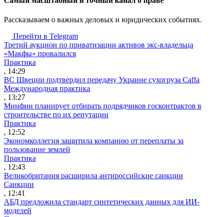
Cамый масштабный и точный канал о праве
Рассказываем о важных деловых и юридических событиях.
Перейти в Telegram
Третий аукцион по приватизации активов экс-владельца
«Макфы» провалился
Практика
, 14:29
ВС Швеции подтвердил передачу Украине сухогруза Caffa
Международная практика
, 13:27
Минфин планирует отбирать подрядчиков госконтрактов в
строительстве по их репутации
Практика
, 12:52
Экономколлегия защитила компанию от переплаты за
пользование землей
Практика
, 12:43
Великобритания расширила антироссийские санкции
Санкции
, 12:41
АБД предложила стандарт синтетических данных для ИИ-
моделей