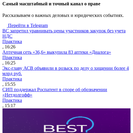
Cамый масштабный и точный канал о праве
Рассказываем о важных деловых и юридических событиях.
Перейти в Telegram
ВС запретил уравнивать цены участников закупок без учета
НДС
Практика
, 16:26
Аптечная сеть «36,6» выкупила 83 аптеки «Диалога»
Практика
, 16:25
Экс-главу АСВ объявили в розыск по делу о хищении более 4
млрд руб.
Практика
, 15:55
СИП поддержал Роспатент в споре об обозначении
«Нетдолгофф»
Практика
, 15:17