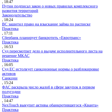
, 18:47
Путин подписал закон о новых правилах комплексного
развития территорий
Законодательство
, 18:24
ВС защитил право на взыскание займа по расписке
Практика
, 17:11
Сбербанк планирует банкротить «Евротранс»
Практика
, 16:53
Суд пересмотрит дело о выдаче исполнительного листа на
решение МКАС
Практика
, 16:05
Суд ЕС истолкует санкционные нормы о разблокировке
активов
Санкции
, 15:24
ФАС раскрыла число жалоб в сфере закупок в первом
полугодии
Практика
, 14:47
NexTouch выкупит активы обанкротившегося «Кванта»
Практика