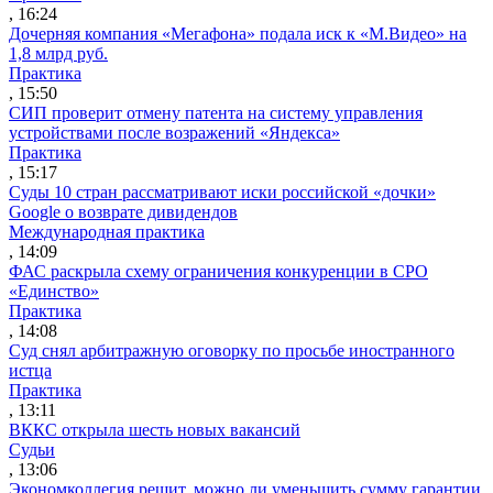
, 16:24
Дочерняя компания «Мегафона» подала иск к «М.Видео» на
1,8 млрд руб.
Практика
, 15:50
СИП проверит отмену патента на систему управления
устройствами после возражений «Яндекса»
Практика
, 15:17
Суды 10 стран рассматривают иски российской «дочки»
Google о возврате дивидендов
Международная практика
, 14:09
ФАС раскрыла схему ограничения конкуренции в СРО
«Единство»
Практика
, 14:08
Суд снял арбитражную оговорку по просьбе иностранного
истца
Практика
, 13:11
ВККС открыла шесть новых вакансий
Судьи
, 13:06
Экономколлегия решит, можно ли уменьшить сумму гарантии