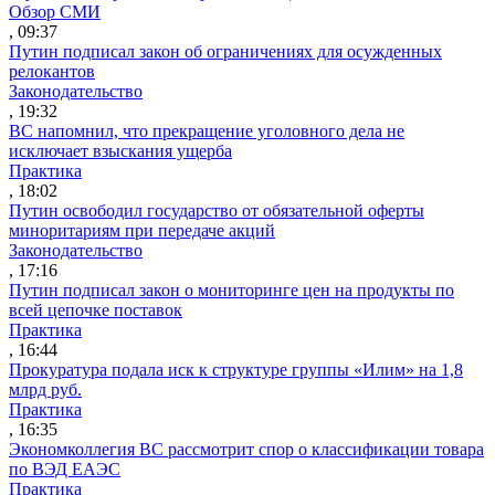
Обзор СМИ
, 09:37
Путин подписал закон об ограничениях для осужденных
релокантов
Законодательство
, 19:32
ВС напомнил, что прекращение уголовного дела не
исключает взыскания ущерба
Практика
, 18:02
Путин освободил государство от обязательной оферты
миноритариям при передаче акций
Законодательство
, 17:16
Путин подписал закон о мониторинге цен на продукты по
всей цепочке поставок
Практика
, 16:44
Прокуратура подала иск к структуре группы «Илим» на 1,8
млрд руб.
Практика
, 16:35
Экономколлегия ВС рассмотрит спор о классификации товара
по ВЭД ЕАЭС
Практика