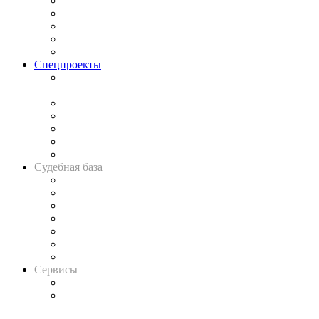
Процесс
Исследования
Рынок юридических услуг
Юридическое сообщество
Важнейшие правовые темы в прессе
Спецпроекты
Подкаст «В здравом уме
и твёрдой памяти»
Legal Design
Банкротная панорама
Советы для литигаторов
Сговоры на торгах
Авто
Судебная база
Картотека арбитражных дел
Решения арбитражных судов
Календарь рассмотрения арбитражных дел
Досье судей
Информация о судах
RSS лента новостей
Вакансии для юристов
Сервисы
Справочно-правовая система
Casebook: мониторинг дел
и компаний