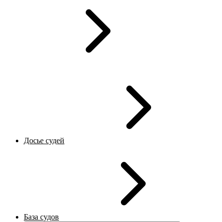
Досье судей
База судов