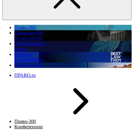
Право-300
Юррынок РФ:
35 лет спустя
Экологическое
право
Best Law
Firm Marketing
ПМЮФ 2026
ПРАВО.ru
Право-300
Конференции