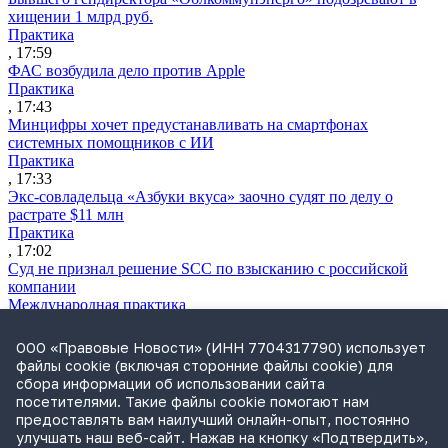
хищении 1 млрд руб.
Практика
, 17:59
ФАС возбудила дело против Apple
Практика
, 17:43
Минцифры хочет предустанавливать на смартфонах
системных помощников с ИИ
Практика
, 17:33
Экс-совладельца «Азбуки вкуса» заочно судят по делу о
растрате $11 млн
Практика
, 17:02
Суд не признал решение SCC по взысканию с российской
компании
Международная практика
, 17:01
Дроны могут начать применять для фиксации нарушений
ООО «Правовые Новости» (ИНН 7704317790) использует
ПДД
файлы cookie (включая сторонние файлы cookie) для
Практика
сбора информации об использовании сайта
, 15:41
посетителями. Такие файлы cookie помогают нам
Бывшего сенатора Сабадаша приговорили к 12 годам по делу
предоставлять вам наилучший онлайн-опыт, постоянно
о хищении
улучшать наш веб-сайт. Нажав на кнопку «Подтвердить»,