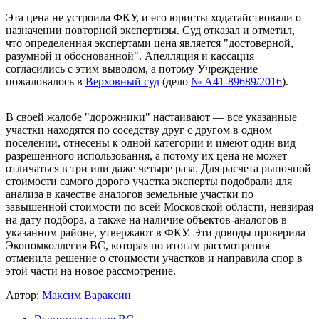
Эта цена не устроила ФКУ, и его юристы ходатайствовали о
назначении повторной экспертизы. Суд отказал и отметил,
что определенная экспертами цена является "достоверной,
разумной и обоснованной". Апелляция и кассация
согласились с этим выводом, а потому Учреждение
пожаловалось в
Верховный суд
(дело
№ А41-89689/2016
).
В своей жалобе "дорожники" настаивают — все указанные
участки находятся по соседству друг с другом в одном
поселении, отнесены к одной категории и имеют один вид
разрешенного использования, а потому их цена не может
отличаться в три или даже четыре раза. Для расчета рыночной
стоимости самого дорого участка эксперты подобрали для
анализа в качестве аналогов земельные участки по
завышенной стоимости по всей Московской области, невзирая
на дату подбора, а также на наличие объектов-аналогов в
указанном районе, утвержают в ФКУ. Эти доводы проверила
Экономколлегия ВС, которая по итогам рассмотрения
отменила решение о стоимости участков и направила спор в
этой части на новое рассмотрение.
Автор:
Максим Вараксин