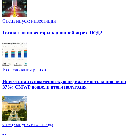
Спецвыпуск: инвестиции
Готовы ли инвесторы к длинной игре с ЦОД?
Исследования рынка
Инвестиции в коммерческую недвижимость выросли на
37%: CMWP подвели итоги полугодия
Спецвыпуск: итоги года