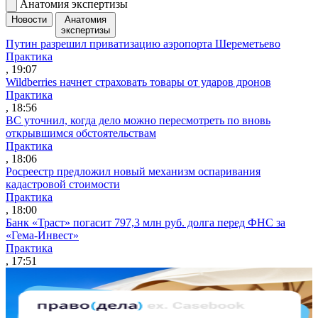
Анатомия экспертизы
Новости
Анатомия
экспертизы
Путин разрешил приватизацию аэропорта Шереметьево
Практика
, 19:07
Wildberries начнет страховать товары от ударов дронов
Практика
, 18:56
ВС уточнил, когда дело можно пересмотреть по вновь
открывшимся обстоятельствам
Практика
, 18:06
Росреестр предложил новый механизм оспаривания
кадастровой стоимости
Практика
, 18:00
Банк «Траст» погасит 797,3 млн руб. долга перед ФНС за
«Гема-Инвест»
Практика
, 17:51