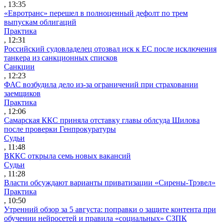
, 13:35
«Евротранс» перешел в полноценный дефолт по трем
выпускам облигаций
Практика
, 12:31
Российский судовладелец отозвал иск к ЕС после исключения
танкера из санкционных списков
Санкции
, 12:23
ФАС возбудила дело из-за ограничений при страховании
заемщиков
Практика
, 12:06
Самарская ККС приняла отставку главы облсуда Шилова
после проверки Генпрокуратуры
Судьи
, 11:48
ВККС открыла семь новых вакансий
Судьи
, 11:28
Власти обсуждают варианты приватизации «Сирены-Трэвел»
Практика
, 10:50
Утренний обзор за 5 августа: поправки о защите контента при
обучении нейросетей и правила «социальных» СЗПК