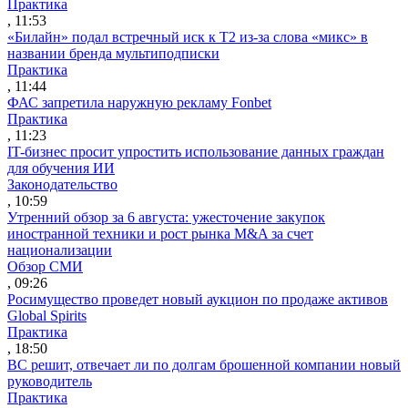
Практика
, 11:53
«Билайн» подал встречный иск к Т2 из-за слова «микс» в
названии бренда мультиподписки
Практика
, 11:44
ФАС запретила наружную рекламу Fonbet
Практика
, 11:23
IT-бизнес просит упростить использование данных граждан
для обучения ИИ
Законодательство
, 10:59
Утренний обзор за 6 августа: ужесточение закупок
иностранной техники и рост рынка M&A за счет
национализации
Обзор СМИ
, 09:26
Росимущество проведет новый аукцион по продаже активов
Global Spirits
Практика
, 18:50
ВС решит, отвечает ли по долгам брошенной компании новый
руководитель
Практика