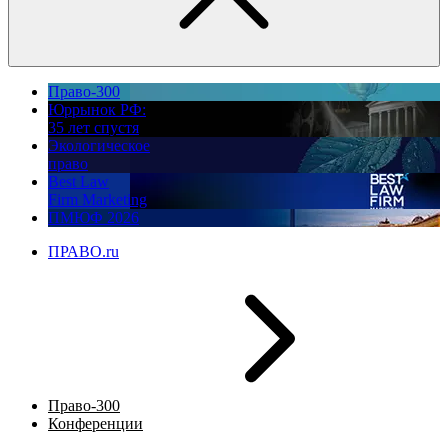
Право-300
Юррынок РФ:
35 лет спустя
Экологическое
право
Best Law
Firm Marketing
ПМЮФ 2026
ПРАВО.ru
Право-300
Конференции