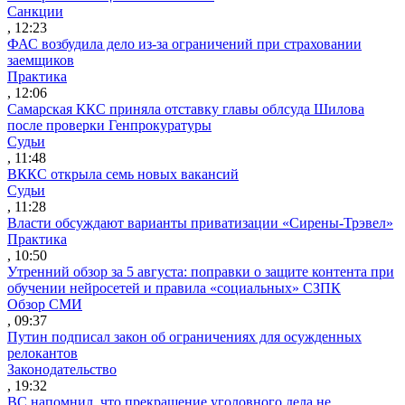
Санкции
, 12:23
ФАС возбудила дело из-за ограничений при страховании
заемщиков
Практика
, 12:06
Самарская ККС приняла отставку главы облсуда Шилова
после проверки Генпрокуратуры
Судьи
, 11:48
ВККС открыла семь новых вакансий
Судьи
, 11:28
Власти обсуждают варианты приватизации «Сирены-Трэвел»
Практика
, 10:50
Утренний обзор за 5 августа: поправки о защите контента при
обучении нейросетей и правила «социальных» СЗПК
Обзор СМИ
, 09:37
Путин подписал закон об ограничениях для осужденных
релокантов
Законодательство
, 19:32
ВС напомнил, что прекращение уголовного дела не