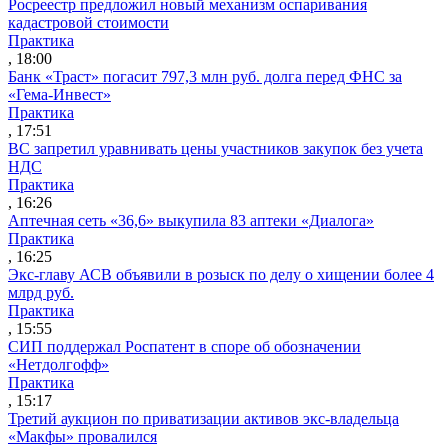
Росреестр предложил новый механизм оспаривания
кадастровой стоимости
Практика
, 18:00
Банк «Траст» погасит 797,3 млн руб. долга перед ФНС за
«Гема-Инвест»
Практика
, 17:51
ВС запретил уравнивать цены участников закупок без учета
НДС
Практика
, 16:26
Аптечная сеть «36,6» выкупила 83 аптеки «Диалога»
Практика
, 16:25
Экс-главу АСВ объявили в розыск по делу о хищении более 4
млрд руб.
Практика
, 15:55
СИП поддержал Роспатент в споре об обозначении
«Нетдолгофф»
Практика
, 15:17
Третий аукцион по приватизации активов экс-владельца
«Макфы» провалился