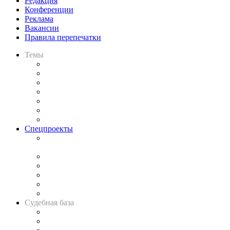
Редакция
Конференции
Реклама
Вакансии
Правила перепечатки
Темы
Практика
Законодательство
Процесс
Исследования
Рынок юридических услуг
Юридическое сообщество
Важнейшие правовые темы в прессе
Спецпроекты
Подкаст «В здравом уме
и твёрдой памяти»
Legal Design
Банкротная панорама
Советы для литигаторов
Сговоры на торгах
Авто
Судебная база
Картотека арбитражных дел
Решения арбитражных судов