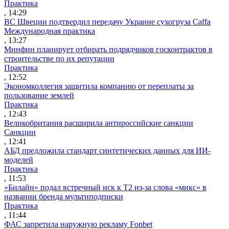
Практика
, 14:29
ВС Швеции подтвердил передачу Украине сухогруза Caffa
Международная практика
, 13:27
Минфин планирует отбирать подрядчиков госконтрактов в
строительстве по их репутации
Практика
, 12:52
Экономколлегия защитила компанию от переплаты за
пользование землей
Практика
, 12:43
Великобритания расширила антироссийские санкции
Санкции
, 12:41
АБД предложила стандарт синтетических данных для ИИ-
моделей
Практика
, 11:53
«Билайн» подал встречный иск к Т2 из-за слова «микс» в
названии бренда мультиподписки
Практика
, 11:44
ФАС запретила наружную рекламу Fonbet