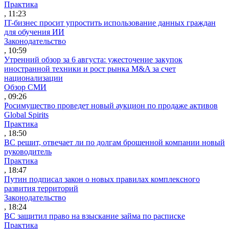
Практика
, 11:23
IT-бизнес просит упростить использование данных граждан
для обучения ИИ
Законодательство
, 10:59
Утренний обзор за 6 августа: ужесточение закупок
иностранной техники и рост рынка M&A за счет
национализации
Обзор СМИ
, 09:26
Росимущество проведет новый аукцион по продаже активов
Global Spirits
Практика
, 18:50
ВС решит, отвечает ли по долгам брошенной компании новый
руководитель
Практика
, 18:47
Путин подписал закон о новых правилах комплексного
развития территорий
Законодательство
, 18:24
ВС защитил право на взыскание займа по расписке
Практика