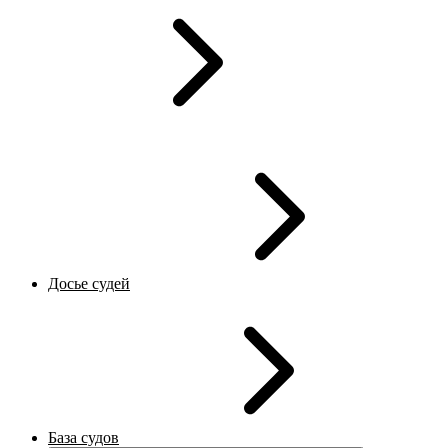
Досье судей
База судов