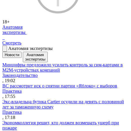
18+
Анатомия
экспертизы
Смотреть
Анатомия экспертизы
Новости
Анатомия
экспертизы
Минцифры предложило усилить контроль за сим-картами в
M2M-устройствах компаний
Законодательство
, 19:02
ВС рассмотрит иск о снятии партии «Яблоко» с выборов
Практика
, 17:55
Экс-владельца бутика Cartier осудили на девять с половиной
лет за таможенную схему
Практика
, 17:18
Экономколлегия решит, кто должен возмещать ущерб при
пожаре