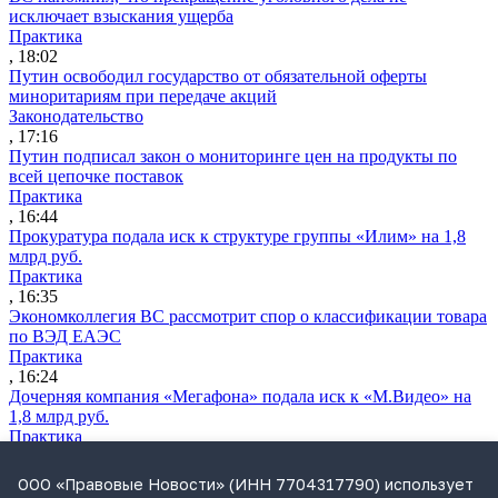
исключает взыскания ущерба
Практика
, 18:02
Путин освободил государство от обязательной оферты
миноритариям при передаче акций
Законодательство
, 17:16
Путин подписал закон о мониторинге цен на продукты по
всей цепочке поставок
Практика
, 16:44
Прокуратура подала иск к структуре группы «Илим» на 1,8
млрд руб.
Практика
, 16:35
Экономколлегия ВС рассмотрит спор о классификации товара
по ВЭД ЕАЭС
Практика
, 16:24
Дочерняя компания «Мегафона» подала иск к «М.Видео» на
1,8 млрд руб.
Практика
, 15:50
СИП проверит отмену патента на систему управления
ООО «Правовые Новости» (ИНН 7704317790) использует
устройствами после возражений «Яндекса»