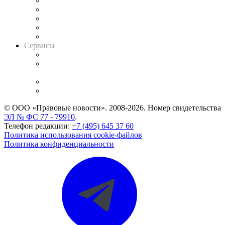
Календарь рассмотрения арбитражных дел
Досье судей
Информация о судах
RSS лента новостей
Вакансии для юристов
Сервисы
Справочно-правовая система
Casebook: мониторинг дел
и компаний
Caselook: поиск и анализ практики
CASE.ONE: управление юридической службой
© ООО «Правовые новости». 2008-2026.
Номер свидетельства
ЭЛ № ФС 77 - 79910
.
Телефон редакции:
+7 (495) 645 37 60
Политика использования cookie-файлов
Политика конфиденциальности