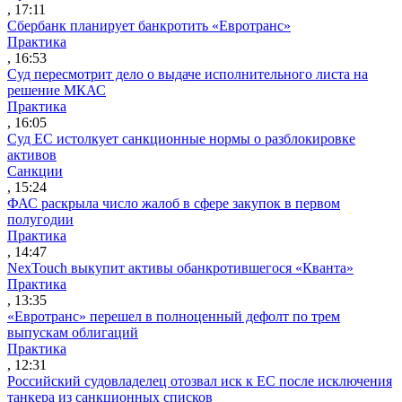
, 17:11
Сбербанк планирует банкротить «Евротранс»
Практика
, 16:53
Суд пересмотрит дело о выдаче исполнительного листа на
решение МКАС
Практика
, 16:05
Суд ЕС истолкует санкционные нормы о разблокировке
активов
Санкции
, 15:24
ФАС раскрыла число жалоб в сфере закупок в первом
полугодии
Практика
, 14:47
NexTouch выкупит активы обанкротившегося «Кванта»
Практика
, 13:35
«Евротранс» перешел в полноценный дефолт по трем
выпускам облигаций
Практика
, 12:31
Российский судовладелец отозвал иск к ЕС после исключения
танкера из санкционных списков