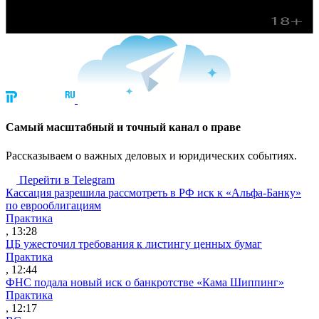
Cамый масштабный и точный канал о праве
Рассказываем о важных деловых и юридических событиях.
Перейти в Telegram
Кассация разрешила рассмотреть в РФ иск к «Альфа-Банку»
по еврооблигациям
Практика
, 13:28
ЦБ ужесточил требования к листингу ценных бумаг
Практика
, 12:44
ФНС подала новый иск о банкротстве «Кама Шиппинг»
Практика
, 12:17