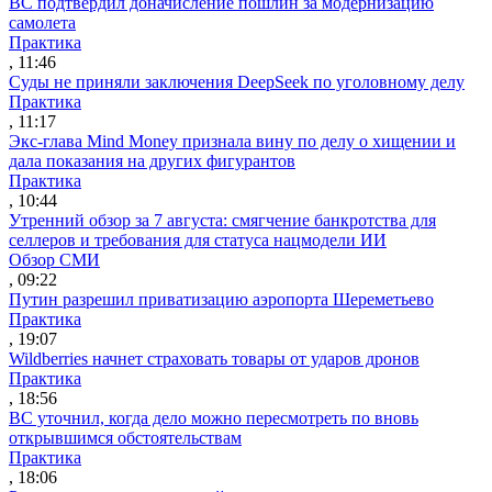
ВС подтвердил доначисление пошлин за модернизацию
самолета
Практика
, 11:46
Суды не приняли заключения DeepSeek по уголовному делу
Практика
, 11:17
Экс-глава Mind Money признала вину по делу о хищении и
дала показания на других фигурантов
Практика
, 10:44
Утренний обзор за 7 августа: смягчение банкротства для
селлеров и требования для статуса нацмодели ИИ
Обзор СМИ
, 09:22
Путин разрешил приватизацию аэропорта Шереметьево
Практика
, 19:07
Wildberries начнет страховать товары от ударов дронов
Практика
, 18:56
ВС уточнил, когда дело можно пересмотреть по вновь
открывшимся обстоятельствам
Практика
, 18:06