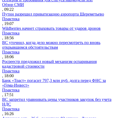
Обзор СМИ
, 09:22
Путин разрешил приватизацию аэропорта Шереметьево
Практика
, 19:07
Wildberries начнет страховать товары от ударов дронов
Практика
, 18:56
ВС уточнил, когда дело можно пересмотреть по вновь
открывшимся обстоятельствам
Практика
, 18:06
Росреестр предложил новый механизм оспаривания
кадастровой стоимости
Практика
, 18:00
Банк «Траст» погасит 797,3 млн руб. долга перед ФНС за
«Гема-Инвест»
Практика
, 17:51
ВС запретил уравнивать цены участников закупок без учета
НДС
Практика
, 16:26