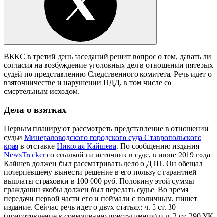
ВККС в третий день заседаний решит вопрос о том, давать ли
согласия на возбуждение уголовных дел в отношении пятерых
судей по представлению Следственного комитета. Речь идет о
взяточничестве и нарушении ПДД, в том числе со
смертельным исходом.
Дела о взятках
Первым планируют рассмотреть представление в отношении
судьи
Минераловодского городского суда Ставропольского
края
в отставке
Николая Кайшева
. По сообщению издания
NewsTracker
со ссылкой на источник в суде, в июне 2019 года
Кайшев должен был рассматривать дело о ДТП. Он обещал
потерпевшему вынести решение в его пользу с гарантией
выплаты страховки в 100 000 руб. Половину этой суммы
гражданин якобы должен был передать судье. Во время
передачи первой части его и поймали с поличным, пишет
издание. Сейчас речь идет о двух статьях: ч. 3 ст. 30
(приготовление к совершению преступления) и ч. 2 ст. 290 УК