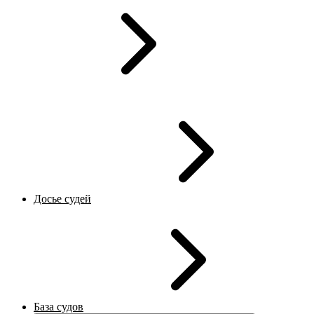
Досье судей
База судов