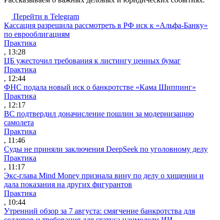
Перейти в Telegram
Кассация разрешила рассмотреть в РФ иск к «Альфа-Банку»
по еврооблигациям
Практика
, 13:28
ЦБ ужесточил требования к листингу ценных бумаг
Практика
, 12:44
ФНС подала новый иск о банкротстве «Кама Шиппинг»
Практика
, 12:17
ВС подтвердил доначисление пошлин за модернизацию
самолета
Практика
, 11:46
Суды не приняли заключения DeepSeek по уголовному делу
Практика
, 11:17
Экс-глава Mind Money признала вину по делу о хищении и
дала показания на других фигурантов
Практика
, 10:44
Утренний обзор за 7 августа: смягчение банкротства для
селлеров и требования для статуса нацмодели ИИ