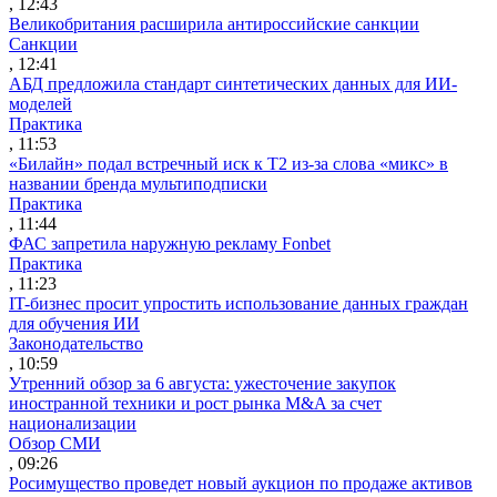
, 12:43
Великобритания расширила антироссийские санкции
Санкции
, 12:41
АБД предложила стандарт синтетических данных для ИИ-
моделей
Практика
, 11:53
«Билайн» подал встречный иск к Т2 из-за слова «микс» в
названии бренда мультиподписки
Практика
, 11:44
ФАС запретила наружную рекламу Fonbet
Практика
, 11:23
IT-бизнес просит упростить использование данных граждан
для обучения ИИ
Законодательство
, 10:59
Утренний обзор за 6 августа: ужесточение закупок
иностранной техники и рост рынка M&A за счет
национализации
Обзор СМИ
, 09:26
Росимущество проведет новый аукцион по продаже активов