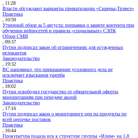
, 11:28
Власти обсуждают варианты приватизации «Сирены-Трэвел»
Практика
, 10:50
Утренний обзор за 5 августа: поправки о защите контента при
обучении нейросетей и правила «социальных» СЗПК
Обзор СМИ
, 09:37
Путин подписал закон об ограничениях для осужденных
релокантов
Законодательство
, 19:32
ВС напомнил, что прекращение уголовного дела не
исключает взыскания ущерба
Практика
, 18:02
Путин освободил государство от обязательной оферты
миноритариям при передаче акций
Законодательство
, 17:16
Путин подписал закон о мониторинге цен на продукты по
всей цепочке поставок
Практика
, 16:44
Прокуратура подала иск к структуре группы «Илим» на 1,8