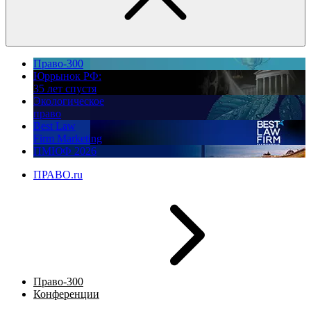
Право-300
Юррынок РФ:
35 лет спустя
Экологическое
право
Best Law
Firm Marketing
ПМЮФ 2026
ПРАВО.ru
Право-300
Конференции