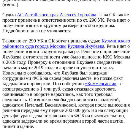
(взятка).
Судью
АС Алтайского края
Алексея Городова
глава СК также
просит привлечь к ответственности по ст. 290 УК. Речь идет о
получении взяток в крупном размере и особо крупном.
Подробности дела не уточняются.
Также по ст. 290 УК в СК хотят привлечь судью
Кузьминского
районного суда города Москвы
Руслана Якубаева
. Речь идет о
получении взятки в крупном размере. Решение о привлечении
Якубаева к ответственности уже было вынесено ККС Москвы
в 2019 году. Проверку в отношении Якубаева следователи
начали в марте 2019 года, в апреле он ушел в отставку.
Изначально сообщалось, что Якубаев был задержан
сотрудниками ФСБ на своем рабочем месте, но позже факт
задержания опровергли. По сообщению
«Коммерсанта»
, за
вознаграждение в 1 млн руб. судья отказался арестовать
обвиняемого в обороте наркотиков, как того требовал
следователь. О взятке он якобы договорился со знакомой,
адвокатом Натальей Васильчиковой, которая после вынесения
решения передала ему первые 200 000 руб. Но на следующий
день фигурант дела пожаловался в ФСБ на вымогательство,
адвоката задержали во время передачи второй части взятки,
пишет издание.