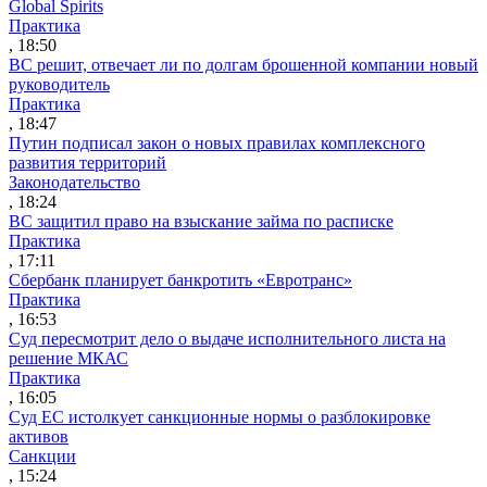
Global Spirits
Практика
, 18:50
ВС решит, отвечает ли по долгам брошенной компании новый
руководитель
Практика
, 18:47
Путин подписал закон о новых правилах комплексного
развития территорий
Законодательство
, 18:24
ВС защитил право на взыскание займа по расписке
Практика
, 17:11
Сбербанк планирует банкротить «Евротранс»
Практика
, 16:53
Суд пересмотрит дело о выдаче исполнительного листа на
решение МКАС
Практика
, 16:05
Суд ЕС истолкует санкционные нормы о разблокировке
активов
Санкции
, 15:24