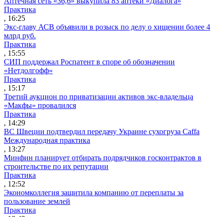
Аптечная сеть «36,6» выкупила 83 аптеки «Диалога»
Практика
, 16:25
Экс-главу АСВ объявили в розыск по делу о хищении более 4
млрд руб.
Практика
, 15:55
СИП поддержал Роспатент в споре об обозначении
«Нетдолгофф»
Практика
, 15:17
Третий аукцион по приватизации активов экс-владельца
«Макфы» провалился
Практика
, 14:29
ВС Швеции подтвердил передачу Украине сухогруза Caffa
Международная практика
, 13:27
Минфин планирует отбирать подрядчиков госконтрактов в
строительстве по их репутации
Практика
, 12:52
Экономколлегия защитила компанию от переплаты за
пользование землей
Практика