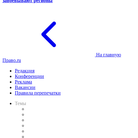
завоёвывают регионы
На главную
Право.ru
Редакция
Конференции
Реклама
Вакансии
Правила перепечатки
Темы
Практика
Законодательство
Процесс
Исследования
Рынок юридических услуг
Юридическое сообщество