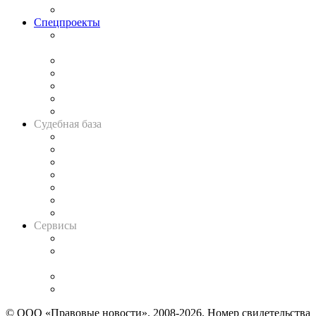
Важнейшие правовые темы в прессе
Спецпроекты
Подкаст «В здравом уме
и твёрдой памяти»
Legal Design
Банкротная панорама
Советы для литигаторов
Сговоры на торгах
Авто
Судебная база
Картотека арбитражных дел
Решения арбитражных судов
Календарь рассмотрения арбитражных дел
Досье судей
Информация о судах
RSS лента новостей
Вакансии для юристов
Сервисы
Справочно-правовая система
Casebook: мониторинг дел
и компаний
Caselook: поиск и анализ практики
CASE.ONE: управление юридической службой
© ООО «Правовые новости». 2008-2026.
Номер свидетельства