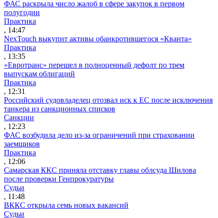
ФАС раскрыла число жалоб в сфере закупок в первом
полугодии
Практика
, 14:47
NexTouch выкупит активы обанкротившегося «Кванта»
Практика
, 13:35
«Евротранс» перешел в полноценный дефолт по трем
выпускам облигаций
Практика
, 12:31
Российский судовладелец отозвал иск к ЕС после исключения
танкера из санкционных списков
Санкции
, 12:23
ФАС возбудила дело из-за ограничений при страховании
заемщиков
Практика
, 12:06
Самарская ККС приняла отставку главы облсуда Шилова
после проверки Генпрокуратуры
Судьи
, 11:48
ВККС открыла семь новых вакансий
Судьи