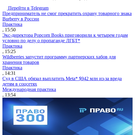
Перейти в Telegram
Предприниматель не смог прекратить охрану товарного знака
Burberry в России
Практика
, 15:50
Экс-директора Popcorn Books приговорили к четырем годам
условно по делу о пропаганде ЛГБТ*
Практика
, 15:25
Wildberries запустит программу партнерских хабов для
хранения товаров
Практика
, 14:31
Суд в США обязал выплатить Meta* $942 млн из-за вреда
детям в соцсетях
Международная практика
, 13:54