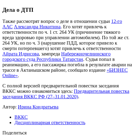
Дела о ДТП
Также рассмотрят вопрос о деле в отношении судьи
12-го
ААС
Александра Никитина
. Его хотят привлечь к
ответственности по ч. 1 ст. 264 УК (причинение тяжкого
вреда здоровью при управлении автомобилем). По той же ст.
264 УК, но по ч. 3 (нарушение ПДД, которое привело к
смерти потерпевшего) хотят привлечь к ответственности
Айрата Идрисова
, зампреда
Набережночелнинского
городского суда Республики Татарстан
. Судья попал в
реанимацию, а его пассажирка погибла в результате аварии на
трассе в Актанышском районе, сообщало издание
«БИЗНЕС
Online»
.
С полной версией предварительной повестки заседания
ВККС можно ознакомиться здесь:
Предварительная повестка
заседания ВККС РФ (27–31.01.2020)
.
Автор:
Ирина Кондратьева
ВККС
Дисциплинарная ответственность
Поделиться