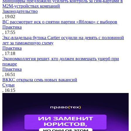
Минцифры предложило усилить контроль за сим-картами в
M2M-устройствах компаний
Законодательство
, 19:02
ВС рассмотрит иск о снятии партии «Яблоко» с выборов
Практика
, 17:55
Экс-владельца бутика Cartier осудили на девять с половиной
лет за таможенную схему
Практика
, 17:18
Экономколлегия решит, кто должен возмещать ущерб при
пожаре
Практика
, 16:51
ВККС открыла семь новых вакансий
Судьи
, 16:15