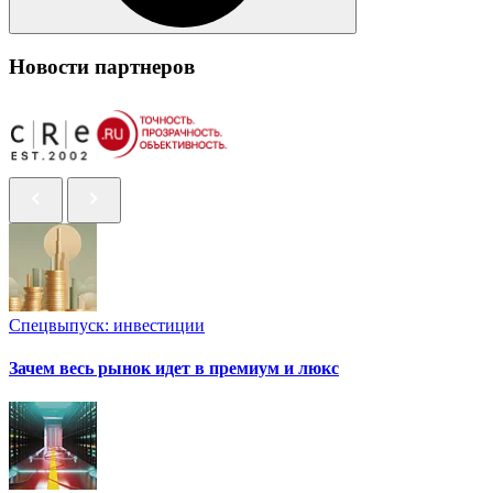
Новости партнеров
Спецвыпуск: инвестиции
Зачем весь рынок идет в премиум и люкс