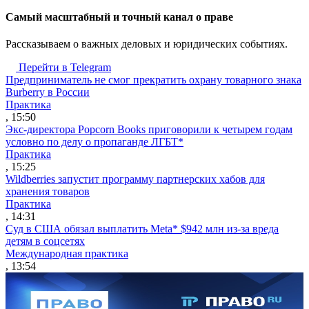
Cамый масштабный и точный канал о праве
Рассказываем о важных деловых и юридических событиях.
Перейти в Telegram
Предприниматель не смог прекратить охрану товарного знака
Burberry в России
Практика
, 15:50
Экс-директора Popcorn Books приговорили к четырем годам
условно по делу о пропаганде ЛГБТ*
Практика
, 15:25
Wildberries запустит программу партнерских хабов для
хранения товаров
Практика
, 14:31
Суд в США обязал выплатить Meta* $942 млн из-за вреда
детям в соцсетях
Международная практика
, 13:54