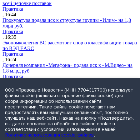
всей цепочке поставок
Практика
, 16:44
Прокуратура подала иск к структуре группы «Илим» на 1,8
млрд руб.
Практика
, 16:35
Экономколлегия ВС рассмотрит спор о классификации товара
по ВЭД ЕАЭС
Практика
, 16:24
Дочерняя компания «Мегафона» подала иск к «М.Видео» на
1,8 млрд руб.
Практика
, 15:50
СИП проверит отмену патента на систему управления
ООО «Правовые Новости» (ИНН 7704317790) использует
устройствами после возражений «Яндекса»
файлы cookie (включая сторонние файлы cookie) для
Практика
сбора информации об использовании сайта
, 15:17
посетителями. Такие файлы cookie помогают нам
Суды 10 стран рассматривают иски российской «дочки»
предоставлять вам наилучший онлайн-опыт, постоянно
Google о возврате дивидендов
улучшать наш веб-сайт. Нажав на кнопку «Подтвердить»,
Международная практика
вы даете согласие на обработку файлов cookie в
, 14:09
соответствии с условиями, изложенными в нашей
Политике использования cookie-файлов
.