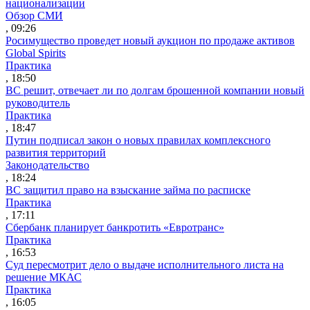
национализации
Обзор СМИ
, 09:26
Росимущество проведет новый аукцион по продаже активов
Global Spirits
Практика
, 18:50
ВС решит, отвечает ли по долгам брошенной компании новый
руководитель
Практика
, 18:47
Путин подписал закон о новых правилах комплексного
развития территорий
Законодательство
, 18:24
ВС защитил право на взыскание займа по расписке
Практика
, 17:11
Сбербанк планирует банкротить «Евротранс»
Практика
, 16:53
Суд пересмотрит дело о выдаче исполнительного листа на
решение МКАС
Практика
, 16:05