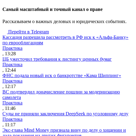
Cамый масштабный и точный канал о праве
Рассказываем о важных деловых и юридических событиях.
Перейти в Telegram
Кассация разрешила рассмотреть в РФ иск к «Альфа-Банку»
по еврооблигациям
Практика
, 13:28
ЦБ ужесточил требования к листингу ценных бумаг
Практика
, 12:44
ФНС подала новый иск о банкротстве «Кама Шиппинг»
Практика
, 12:17
ВС подтвердил доначисление пошлин за модернизацию
самолета
Практика
, 11:46
Суды не приняли заключения DeepSeek по уголовному делу
Практика
, 11:17
Экс-глава Mind Money признала вину по делу о хищении и
дала показания на других фигурантов