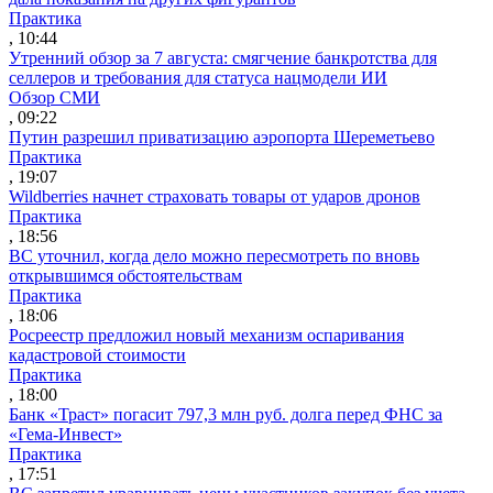
Практика
, 10:44
Утренний обзор за 7 августа: смягчение банкротства для
селлеров и требования для статуса нацмодели ИИ
Обзор СМИ
, 09:22
Путин разрешил приватизацию аэропорта Шереметьево
Практика
, 19:07
Wildberries начнет страховать товары от ударов дронов
Практика
, 18:56
ВС уточнил, когда дело можно пересмотреть по вновь
открывшимся обстоятельствам
Практика
, 18:06
Росреестр предложил новый механизм оспаривания
кадастровой стоимости
Практика
, 18:00
Банк «Траст» погасит 797,3 млн руб. долга перед ФНС за
«Гема-Инвест»
Практика
, 17:51