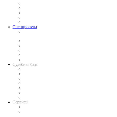
Процесс
Исследования
Рынок юридических услуг
Юридическое сообщество
Важнейшие правовые темы в прессе
Спецпроекты
Подкаст «В здравом уме
и твёрдой памяти»
Legal Design
Банкротная панорама
Советы для литигаторов
Сговоры на торгах
Авто
Судебная база
Картотека арбитражных дел
Решения арбитражных судов
Календарь рассмотрения арбитражных дел
Досье судей
Информация о судах
RSS лента новостей
Вакансии для юристов
Сервисы
Справочно-правовая система
Casebook: мониторинг дел
и компаний