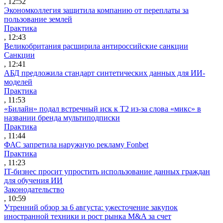
, 12:52
Экономколлегия защитила компанию от переплаты за
пользование землей
Практика
, 12:43
Великобритания расширила антироссийские санкции
Санкции
, 12:41
АБД предложила стандарт синтетических данных для ИИ-
моделей
Практика
, 11:53
«Билайн» подал встречный иск к Т2 из-за слова «микс» в
названии бренда мультиподписки
Практика
, 11:44
ФАС запретила наружную рекламу Fonbet
Практика
, 11:23
IT-бизнес просит упростить использование данных граждан
для обучения ИИ
Законодательство
, 10:59
Утренний обзор за 6 августа: ужесточение закупок
иностранной техники и рост рынка M&A за счет