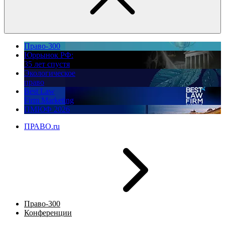
Право-300
Юррынок РФ:
35 лет спустя
Экологическое
право
Best Law
Firm Marketing
ПМЮФ 2026
ПРАВО.ru
Право-300
Конференции