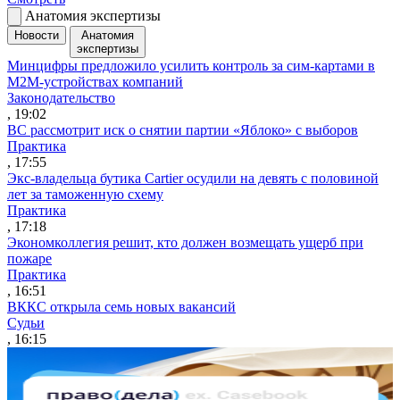
Анатомия экспертизы
Новости
Анатомия
экспертизы
Минцифры предложило усилить контроль за сим-картами в
M2M-устройствах компаний
Законодательство
, 19:02
ВС рассмотрит иск о снятии партии «Яблоко» с выборов
Практика
, 17:55
Экс-владельца бутика Cartier осудили на девять с половиной
лет за таможенную схему
Практика
, 17:18
Экономколлегия решит, кто должен возмещать ущерб при
пожаре
Практика
, 16:51
ВККС открыла семь новых вакансий
Судьи
, 16:15