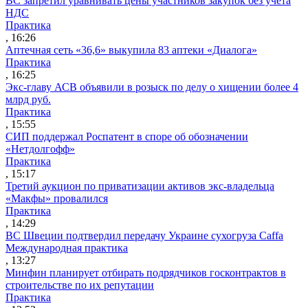
ВС запретил уравнивать цены участников закупок без учета
НДС
Практика
, 16:26
Аптечная сеть «36,6» выкупила 83 аптеки «Диалога»
Практика
, 16:25
Экс-главу АСВ объявили в розыск по делу о хищении более 4
млрд руб.
Практика
, 15:55
СИП поддержал Роспатент в споре об обозначении
«Нетдолгофф»
Практика
, 15:17
Третий аукцион по приватизации активов экс-владельца
«Макфы» провалился
Практика
, 14:29
ВС Швеции подтвердил передачу Украине сухогруза Caffa
Международная практика
, 13:27
Минфин планирует отбирать подрядчиков госконтрактов в
строительстве по их репутации
Практика