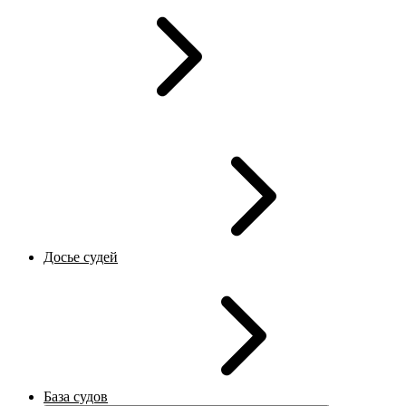
Досье судей
База судов