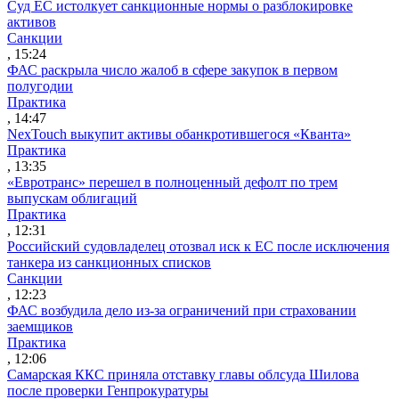
Суд ЕС истолкует санкционные нормы о разблокировке
активов
Санкции
, 15:24
ФАС раскрыла число жалоб в сфере закупок в первом
полугодии
Практика
, 14:47
NexTouch выкупит активы обанкротившегося «Кванта»
Практика
, 13:35
«Евротранс» перешел в полноценный дефолт по трем
выпускам облигаций
Практика
, 12:31
Российский судовладелец отозвал иск к ЕС после исключения
танкера из санкционных списков
Санкции
, 12:23
ФАС возбудила дело из-за ограничений при страховании
заемщиков
Практика
, 12:06
Самарская ККС приняла отставку главы облсуда Шилова
после проверки Генпрокуратуры