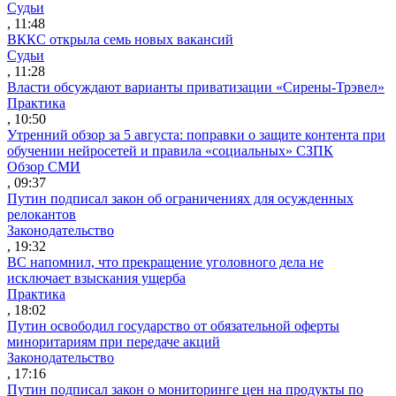
Судьи
, 11:48
ВККС открыла семь новых вакансий
Судьи
, 11:28
Власти обсуждают варианты приватизации «Сирены-Трэвел»
Практика
, 10:50
Утренний обзор за 5 августа: поправки о защите контента при
обучении нейросетей и правила «социальных» СЗПК
Обзор СМИ
, 09:37
Путин подписал закон об ограничениях для осужденных
релокантов
Законодательство
, 19:32
ВС напомнил, что прекращение уголовного дела не
исключает взыскания ущерба
Практика
, 18:02
Путин освободил государство от обязательной оферты
миноритариям при передаче акций
Законодательство
, 17:16
Путин подписал закон о мониторинге цен на продукты по