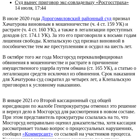
Суд вынес приговор экс-совладельцу «Росгосстраха»
14 июля, 17:44
В июле 2020 года
Дорогомиловский районный суд
признал
Хачатурова виновным в мошенничестве (ч. 4 ст. 159 УК) и
растрате (ч. 4 ст. 160 УК), а также в легализации преступных
доходов (ст. 174.1 УК). За это его приговорили к восьми годам
лишения свободы. Клепальскую суд признал виновной в
пособничестве тем же преступлениям и осудил на шесть лет.
В октябре того же года Мосгорсуд переквалифицировал
обвинения в мошенничестве и растрате в причинение
имущественного ущерба путем обмана (ст. 165 УК), а статью о
легализации средств исключил из обвинения. Срок наказания
для Хачатурова суд сократил до четырех лет, а Клепальскую
приговорил к условному наказанию.
В январе 2021-го Второй кассационный суд общей
юрисдикции по жалобе Генпрокуратуры отменил это решение
и вернул дело в Мосгорсуд для рассмотрения в новом составе.
При этом представитель прокуратуры ссылалась на то, что
Мосгорсуд неправильно оценил доказательства, хотя кассация
рассматривает только вопрос о процессуальных нарушениях,
сообщил
«Коммерсант»
со ссылкой на участников процесса.