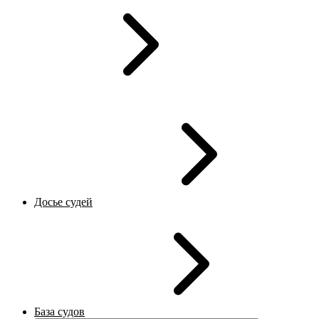
Досье судей
База судов