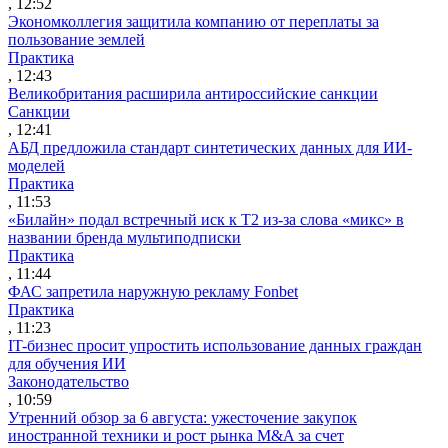
, 12:52
Экономколлегия защитила компанию от переплаты за
пользование землей
Практика
, 12:43
Великобритания расширила антироссийские санкции
Санкции
, 12:41
АБД предложила стандарт синтетических данных для ИИ-
моделей
Практика
, 11:53
«Билайн» подал встречный иск к Т2 из-за слова «микс» в
названии бренда мультиподписки
Практика
, 11:44
ФАС запретила наружную рекламу Fonbet
Практика
, 11:23
IT-бизнес просит упростить использование данных граждан
для обучения ИИ
Законодательство
, 10:59
Утренний обзор за 6 августа: ужесточение закупок
иностранной техники и рост рынка M&A за счет