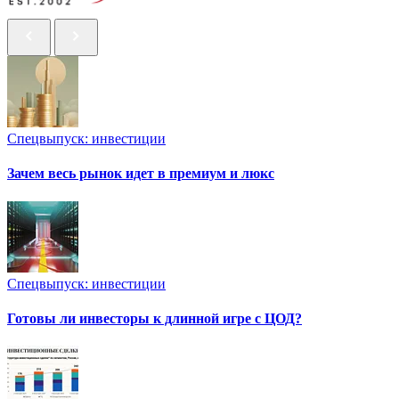
Спецвыпуск: инвестиции
Зачем весь рынок идет в премиум и люкс
Спецвыпуск: инвестиции
Готовы ли инвесторы к длинной игре с ЦОД?