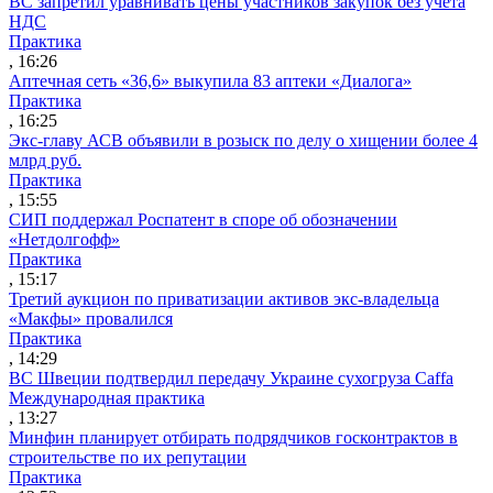
ВС запретил уравнивать цены участников закупок без учета
НДС
Практика
, 16:26
Аптечная сеть «36,6» выкупила 83 аптеки «Диалога»
Практика
, 16:25
Экс-главу АСВ объявили в розыск по делу о хищении более 4
млрд руб.
Практика
, 15:55
СИП поддержал Роспатент в споре об обозначении
«Нетдолгофф»
Практика
, 15:17
Третий аукцион по приватизации активов экс-владельца
«Макфы» провалился
Практика
, 14:29
ВС Швеции подтвердил передачу Украине сухогруза Caffa
Международная практика
, 13:27
Минфин планирует отбирать подрядчиков госконтрактов в
строительстве по их репутации
Практика