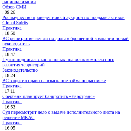
национализации
Обзор СМИ
, 09:26
Росимущество проведет новый аукцион по продаже активов
Global Spirits
Практика
, 18:50
ВС решит, отвечает ли по долгам брошенной компании новый
руководитель
Практика
, 18:47
Путин подписал закон о новых правилах комплексного
развития территорий
Законодательство
, 18:24
ВС защитил право на взыскание займа по расписке
Практика
, 17:11
Сбербанк планирует банкротить «Евротранс»
Практика
, 16:53
Суд пересмотрит дело о выдаче исполнительного листа на
решение МКАС
Практика
, 16:05