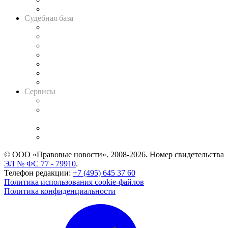
Авто
Судебная база
Картотека арбитражных дел
Решения арбитражных судов
Календарь рассмотрения арбитражных дел
Досье судей
Информация о судах
RSS лента новостей
Вакансии для юристов
Сервисы
Справочно-правовая система
Casebook: мониторинг дел
и компаний
Caselook: поиск и анализ практики
CASE.ONE: управление юридической службой
© ООО «Правовые новости». 2008-2026.
Номер свидетельства
ЭЛ № ФС 77 - 79910
.
Телефон редакции:
+7 (495) 645 37 60
Политика использования cookie-файлов
Политика конфиденциальности