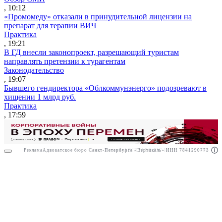
, 10:12
«Промомеду» отказали в принудительной лицензии на
препарат для терапии ВИЧ
Практика
, 19:21
В ГД внесли законопроект, разрешающий туристам
направлять претензии к турагентам
Законодательство
, 19:07
Бывшего гендиректора «Облкоммунэнерго» подозревают в
хищении 1 млрд руб.
Практика
, 17:59
Реклама
Адвокатское бюро Санкт-Петербурга «Вертикаль» ИНН 7841290773
Реклама
АО"ПРАВО.РУ" ИНН: 7708095468