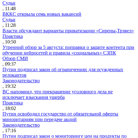
Судьи
, 11:48
ВККС открыла семь новых вакансий
Судьи
, 11:28
Власти обсуждают варианты приватизации «Сирены-Трэвел»
Практика
, 10:50
Утренний обзор за 5 августа: поправки о защите контента при
обучении нейросетей и правила «социальных» СЗПК
Обзор СМИ
, 09:37
Путин подписал закон об ограничениях для осужденных
релокантов
Законодательство
, 19:32
ВС напомнил, что прекращение уголовного дела не
исключает взыскания ущерба
Практика
, 18:02
Путин освободил государство от обязательной оферты
миноритариям при передаче акций
Законодательство
, 17:16
Путин подписал закон о мониторинге цен на продукты по