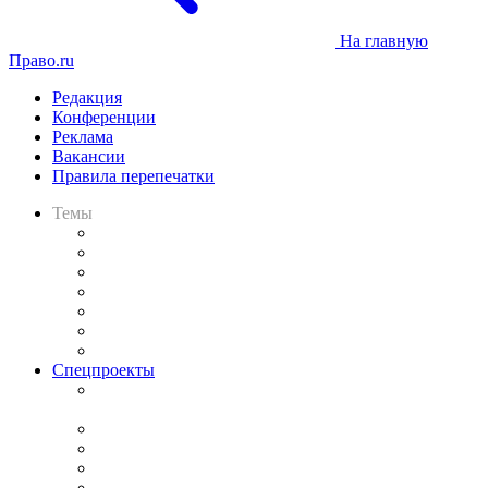
На главную
Право.ru
Редакция
Конференции
Реклама
Вакансии
Правила перепечатки
Темы
Практика
Законодательство
Процесс
Исследования
Рынок юридических услуг
Юридическое сообщество
Важнейшие правовые темы в прессе
Спецпроекты
Подкаст «В здравом уме
и твёрдой памяти»
Legal Design
Банкротная панорама
Советы для литигаторов
Сговоры на торгах