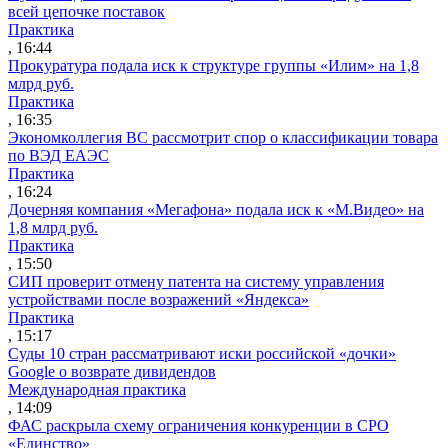
всей цепочке поставок
Практика
, 16:44
Прокуратура подала иск к структуре группы «Илим» на 1,8
млрд руб.
Практика
, 16:35
Экономколлегия ВС рассмотрит спор о классификации товара
по ВЭД ЕАЭС
Практика
, 16:24
Дочерняя компания «Мегафона» подала иск к «М.Видео» на
1,8 млрд руб.
Практика
, 15:50
СИП проверит отмену патента на систему управления
устройствами после возражений «Яндекса»
Практика
, 15:17
Суды 10 стран рассматривают иски российской «дочки»
Google о возврате дивидендов
Международная практика
, 14:09
ФАС раскрыла схему ограничения конкуренции в СРО
«Единство»