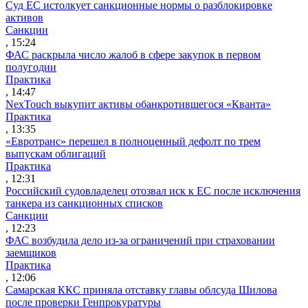
Суд ЕС истолкует санкционные нормы о разблокировке
активов
Санкции
, 15:24
ФАС раскрыла число жалоб в сфере закупок в первом
полугодии
Практика
, 14:47
NexTouch выкупит активы обанкротившегося «Кванта»
Практика
, 13:35
«Евротранс» перешел в полноценный дефолт по трем
выпускам облигаций
Практика
, 12:31
Российский судовладелец отозвал иск к ЕС после исключения
танкера из санкционных списков
Санкции
, 12:23
ФАС возбудила дело из-за ограничений при страховании
заемщиков
Практика
, 12:06
Самарская ККС приняла отставку главы облсуда Шилова
после проверки Генпрокуратуры