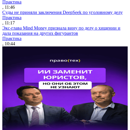
Практика
, 11:46
Суды не приняли заключения DeepSeek по уголовному делу
Практика
, 11:17
Экс-глава Mind Money признала вину по делу о хищении и
дала показания на других фигурантов
Практика
, 10:44