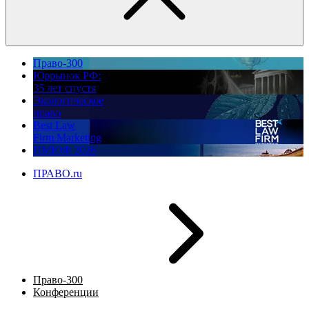
Право-300
Юррынок РФ:
35 лет спустя
Экологическое
право
Best Law
Firm Marketing
ПМЮФ 2026
ПРАВО.ru
Право-300
Конференции